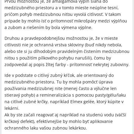
Prvou možnosťou je, že amalgámová výplň siaha do
medzizubného priestoru a v tomto mieste neúplne tesní,
pričom pohyb medzizubnou niťou vyvolá citlivosť. V takom
prípade by mohlo ísť o prítomnosť mikrošpáry medzi výplňou
a zubom a riešením by bola výmena výplne.
Druhou a pravdepodobnejšou možnosťou je, že v mieste
citlivosti nie je ochranná vrstva skloviny (buď nikdy nebola,
alebo ste si ju dlhodobým pravidelným čistením medzizubnou
niťou s použitím pílkového pohybu narušili), čomu by
zodpovedal aj popis žltej farby - prítomnosť nekrytej zuboviny.
Ide v podstate o citlivý zubný kŕčok, ale orientovaný do
medzizubného priestoru. Tu by mohla pomôcť úprava
používania medzizubnej nite (menej často a výlučne len
stieravý pohyb) a remineralizácia s pomocou pasty/gélu/laku
na citlivé zubné krčky, napríklad Elmex gelée, ktorý kúpite v
lekárni.
Ak by ste začali reagovať aj napríklad na studenú vodu (väčší
krčkový defekt), efektívnejšie by mohlo byť aplikovanie
ochranného laku vašou zubnou lekárkou.