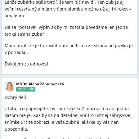
Lenže zubárka stále tvrdí, že tam nič nevidí. Ten zub je aj
veľmi rozvŕtaný a mám v ňom plombu možno už aj 14 rokov -
amalgam.
Dá sa "postaviť" výplň ak by mi zostala povedzme len jedna
tenká strana zuba?
Mám pocit, že je to zasiahnuté od líca a že strana od jazyka je
v poriadku.
Ďakujem za odpoveď
MDDr. Alena Záhumenská
ODBORNÍK
Dobrý deň,
z toho, čo popisujete, by som zvážila 2 možnosti a ani jedna
kazom nie je. Kaz by sa na detailnej vnútro-ústnej záhryzovej
snímke určite zobrazil a vaša zubná lekárka by vás naň
upozornila.