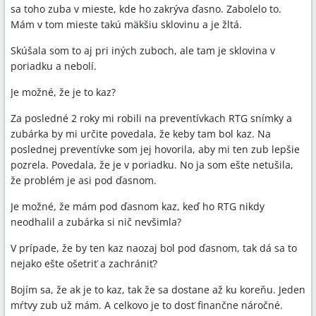
sa toho zuba v mieste, kde ho zakrýva ďasno. Zabolelo to.
Mám v tom mieste takú mäkšiu sklovinu a je žltá.
Skúšala som to aj pri iných zuboch, ale tam je sklovina v
poriadku a nebolí.
Je možné, že je to kaz?
Za posledné 2 roky mi robili na preventívkach RTG snímky a
zubárka by mi určite povedala, že keby tam bol kaz. Na
poslednej preventívke som jej hovorila, aby mi ten zub lepšie
pozrela. Povedala, že je v poriadku. No ja som ešte netušila,
že problém je asi pod ďasnom.
Je možné, že mám pod ďasnom kaz, keď ho RTG nikdy
neodhalil a zubárka si nič nevšimla?
V prípade, že by ten kaz naozaj bol pod ďasnom, tak dá sa to
nejako ešte ošetriť a zachrániť?
Bojím sa, že ak je to kaz, tak že sa dostane až ku koreňu. Jeden
mŕtvy zub už mám. A celkovo je to dosť finančne náročné.