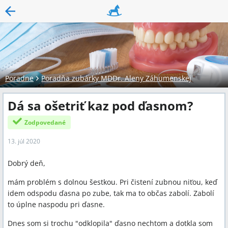
Poradne
Poradňa zubárky MDDr. Aleny Záhumenskej
Dá sa ošetriť kaz pod ďasnom?
Zodpovedané
13. júl 2020
Dobrý deň,
mám problém s dolnou šestkou. Pri čistení zubnou niťou, keď
idem odspodu ďasna po zube, tak ma to občas zabolí. Zabolí
to úplne naspodu pri ďasne.
Dnes som si trochu "odklopila" ďasno nechtom a dotkla som