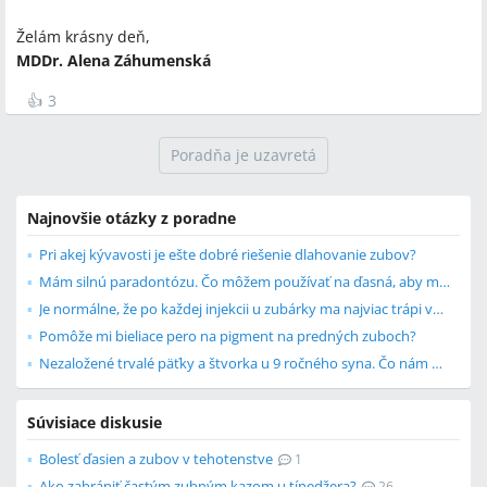
Želám krásny deň,
MDDr. Alena Záhumenská
👍
3
Poradňa je uzavretá
Najnovšie otázky z poradne
Pri akej kývavosti je ešte dobré riešenie dlahovanie zubov?
Mám silnú paradontózu. Čo môžem používať na ďasná, aby ma neboleli?
Je normálne, že po každej injekcii u zubárky ma najviac trápi vpich po injekcii?
Pomôže mi bieliace pero na pigment na predných zuboch?
Nezaložené trvalé päťky a štvorka u 9 ročného syna. Čo nám odporúčate?
Súvisiace diskusie
Bolesť ďasien a zubov v tehotenstve
1
Ako zabrániť častým zubným kazom u tínedžera?
26