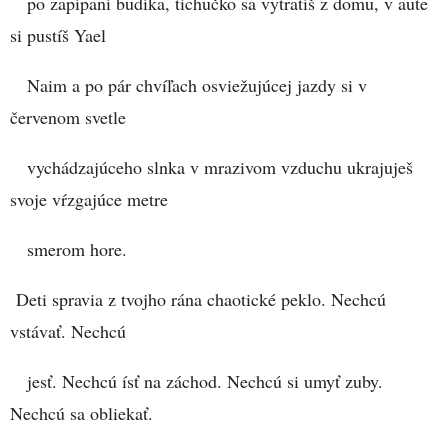
po zapípaní budíka, tichučko sa vytratíš z domu, v aute
si pustíš Yael
Naim a po pár chvíľach osviežujúcej jazdy si v
červenom svetle
vychádzajúceho slnka v mrazivom vzduchu ukrajuješ
svoje vŕzgajúce metre
smerom hore.
Deti spravia z tvojho rána chaotické peklo. Nechcú
vstávať. Nechcú
jesť. Nechcú ísť na záchod. Nechcú si umyť zuby.
Nechcú sa obliekať.