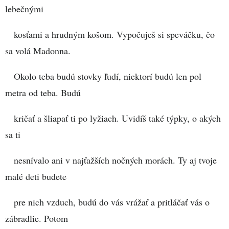
lebečnými
kosťami a hrudným košom. Vypočuješ si speváčku, čo
sa volá Madonna.
Okolo teba budú stovky ľudí, niektorí budú len pol
metra od teba. Budú
kričať a šliapať ti po lyžiach. Uvidíš také týpky, o akých
sa ti
nesnívalo ani v najťažších nočných morách. Ty aj tvoje
malé deti budete
pre nich vzduch, budú do vás vrážať a pritláčať vás o
zábradlie. Potom