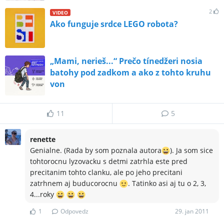
2
VIDEO
Ako funguje srdce LEGO robota?
„Mami, nerieš...“ Prečo tínedžeri nosia
batohy pod zadkom a ako z tohto kruhu
von
11
5
renette
Genialne. (Rada by som poznala autora
). Ja som sice
tohtorocnu lyzovacku s detmi zatrhla este pred
precitanim tohto clanku, ale po jeho precitani
zatrhnem aj buducorocnu
. Tatinko asi aj tu o 2, 3,
4...roky
1
Odpovedz
29. jan 2011