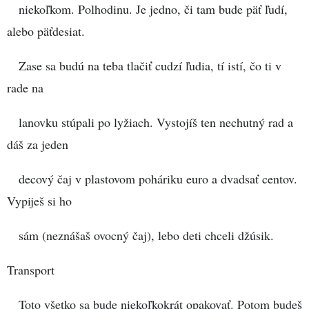
niekoľkom. Polhodinu. Je jedno, či tam bude päť ľudí,
alebo päťdesiat.
Zase sa budú na teba tlačiť cudzí ľudia, tí istí, čo ti v
rade na
lanovku stúpali po lyžiach. Vystojíš ten nechutný rad a
dáš za jeden
decový čaj v plastovom poháriku euro a dvadsať centov.
Vypiješ si ho
sám (neznášaš ovocný čaj), lebo deti chceli džúsik.
Transport
Toto všetko sa bude niekoľkokrát opakovať. Potom budeš