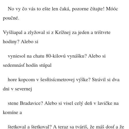
No vy čo vás to ešte len čaká, pozorne čítajte! Móóc
poučné.
Vyšliapal a zlyžoval si z Krížnej za jeden a trištvrte
hodiny? Alebo si
vyniesol na chatu 80-kilovú vynášku? Alebo si
sedemnásť hodín stúpal
hore kopcom v šesťtisícmetrovej výške? Strávil si dva
dni v severnej
stene Bradavice? Alebo si visel celý deň v lavičke na
komíne a
štetkoval a štetkoval? A teraz sa tváriš, že máš dosť a že