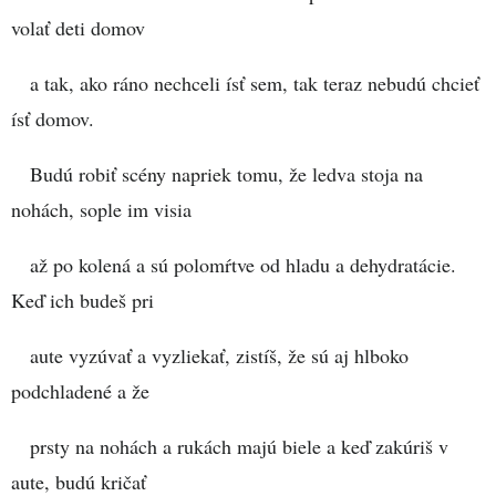
volať deti domov
a tak, ako ráno nechceli ísť sem, tak teraz nebudú chcieť
ísť domov.
Budú robiť scény napriek tomu, že ledva stoja na
nohách, sople im visia
až po kolená a sú polomŕtve od hladu a dehydratácie.
Keď ich budeš pri
aute vyzúvať a vyzliekať, zistíš, že sú aj hlboko
podchladené a že
prsty na nohách a rukách majú biele a keď zakúriš v
aute, budú kričať