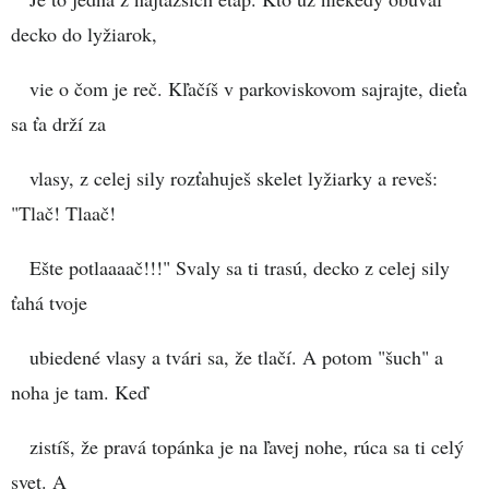
decko do lyžiarok,
vie o čom je reč. Kľačíš v parkoviskovom sajrajte, dieťa
sa ťa drží za
vlasy, z celej sily rozťahuješ skelet lyžiarky a reveš:
"Tlač! Tlaač!
Ešte potlaaaač!!!" Svaly sa ti trasú, decko z celej sily
ťahá tvoje
ubiedené vlasy a tvári sa, že tlačí. A potom "šuch" a
noha je tam. Keď
zistíš, že pravá topánka je na ľavej nohe, rúca sa ti celý
svet. A