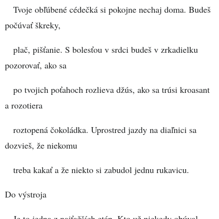
Tvoje obľúbené cédečká si pokojne nechaj doma. Budeš
počúvať škreky,
plač, pišťanie. S bolesťou v srdci budeš v zrkadielku
pozorovať, ako sa
po tvojich poťahoch rozlieva džús, ako sa trúsi kroasant
a rozotiera
roztopená čokoládka. Uprostred jazdy na diaľnici sa
dozvieš, že niekomu
treba kakať a že niekto si zabudol jednu rukavicu.
Do výstroja
Je to jedna z najťažších etáp. Kto už niekedy obúval