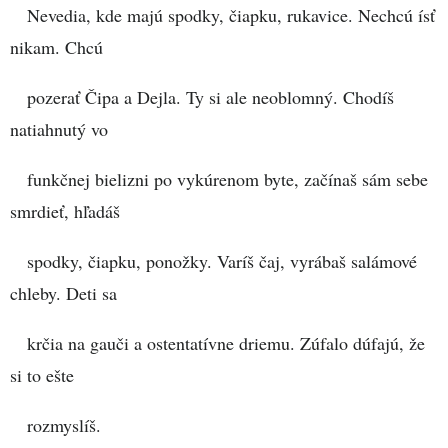
Nevedia, kde majú spodky, čiapku, rukavice. Nechcú ísť
nikam. Chcú
pozerať Čipa a Dejla. Ty si ale neoblomný. Chodíš
natiahnutý vo
funkčnej bielizni po vykúrenom byte, začínaš sám sebe
smrdieť, hľadáš
spodky, čiapku, ponožky. Varíš čaj, vyrábaš salámové
chleby. Deti sa
krčia na gauči a ostentatívne driemu. Zúfalo dúfajú, že
si to ešte
rozmyslíš.