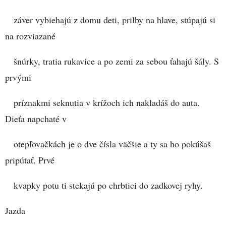
záver vybiehajú z domu deti, prilby na hlave, stúpajú si
na rozviazané
šnúrky, tratia rukavice a po zemi za sebou ťahajú šály. S
prvými
príznakmi seknutia v krížoch ich nakladáš do auta.
Dieťa napchaté v
otepľovačkách je o dve čísla väčšie a ty sa ho pokúšaš
pripútať. Prvé
kvapky potu ti stekajú po chrbtici do zadkovej ryhy.
Jazda