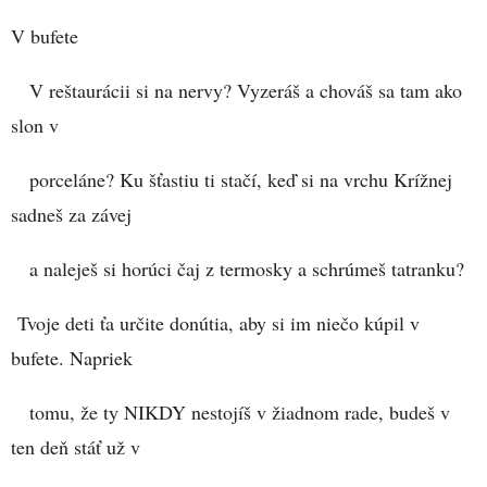
V bufete
V reštaurácii si na nervy? Vyzeráš a chováš sa tam ako
slon v
porceláne? Ku šťastiu ti stačí, keď si na vrchu Krížnej
sadneš za závej
a naleješ si horúci čaj z termosky a schrúmeš tatranku?
Tvoje deti ťa určite donútia, aby si im niečo kúpil v
bufete. Napriek
tomu, že ty NIKDY nestojíš v žiadnom rade, budeš v
ten deň stáť už v