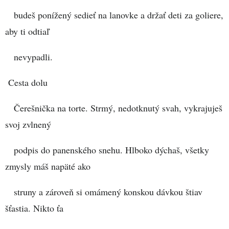
budeš ponížený sedieť na lanovke a držať deti za goliere,
aby ti odtiaľ
nevypadli.
Cesta dolu
Čerešnička na torte. Strmý, nedotknutý svah, vykrajuješ
svoj zvlnený
podpis do panenského snehu. Hlboko dýchaš, všetky
zmysly máš napäté ako
struny a zároveň si omámený konskou dávkou štiav
šťastia. Nikto ťa