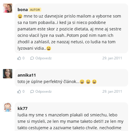
bona
AUTOR
mne to uz davnejsie prislo mailom a vyborne som
sa na tom pobavila..i ked ja si nieco podobne
pamatam este skor z pozicie dietata, aj mne aj sestre
ocino vlacil lyze na svah..Potom pod nim nam ich
zhodil a zahlasil, ze naozaj netusi, co ludia na tom
lyzovani vidia..
0
Odpovedz
29. jan 2011
annika11
toto je úplne perfektný článok...
0
Odpovedz
29. jan 2011
kk77
ludia my sme s manzelom plakali od smiechu, lebo
sme si mysleli, ze len my mame taketo deti!! ze len my
takto cestujeme a zazivame taketo chvile. nechodime