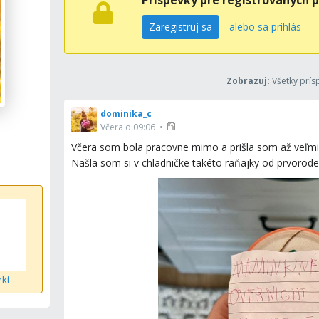
Príspevky pre registrovaných p
Zaregistruj sa
alebo sa prihlás
Zobrazuj
:
Všetky prís
dominika_c
Včera o 09:06
•
Včera som bola pracovne mimo a prišla som až veľmi n
Našla som si v chladničke takéto raňajky od prvoro
rkt