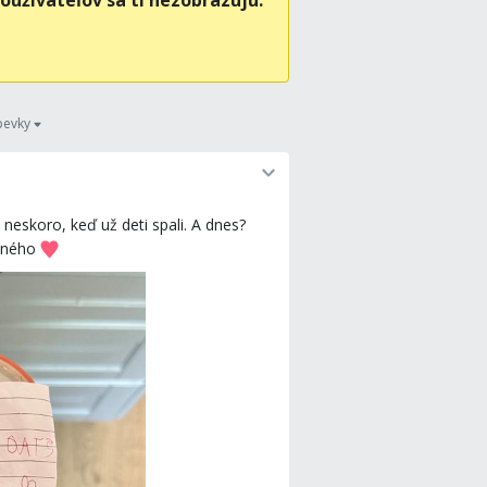
oužívateľov sa ti nezobrazujú.
pevky
eskoro, keď už deti spali. A dnes?
deného