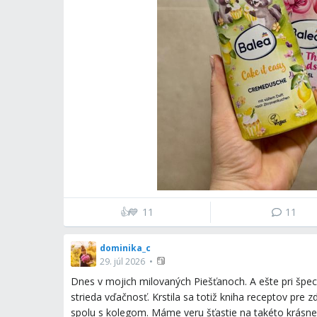
👍
💙
11
11
dominika_c
29. júl 2026
•
Dnes v mojich milovaných Piešťanoch. A ešte pri špeciá
strieda vďačnosť. Krstila sa totiž kniha receptov pre 
spolu s kolegom. Máme veru šťastie na takéto krásne