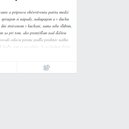
ovanie a príprava občerstvenia patria medzi
u, spisujem si nápady, nakupujem a v duchu
m dni strávenom v kuchyni, sama sebe sľúbim,
nem sa pri tom, ako premýšľam nad ďalšou
vovali oslavu presne podľa predstáv nášho
 keďže som si povedala, že sa budem držať
e, ktoré chutilo malým aj veľkým hosťom.
alebo záhradnú párty pre kamarátov, jedno je
o čom ešte dlho hovoria. Dnes to už nie je
mi chlebíčkami. Dnes sa servíruje hravo a s
. V hlave som mala kopec nápadov,
kosi z dňa vytratili hodiny a deň pred
ko naspeedovaná veverička. Lebo som akosi