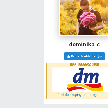
dominika_c
Pridaj k obľúbeným
AMBASÁDORKA
Poď do skupiny dm drogerie ma