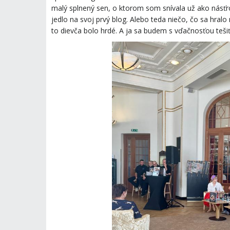
malý splnený sen, o ktorom som snívala už ako násťro
jedlo na svoj prvý blog. Alebo teda niečo, čo sa hral
to dievča bolo hrdé. A ja sa budem s vďačnosťou teši