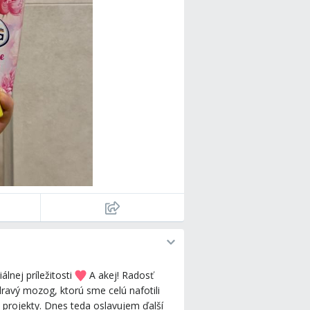
lnej príležitosti
️ A akej! Radosť
zdravý mozog, ktorú sme celú nafotili
 projekty. Dnes teda oslavujem ďalší