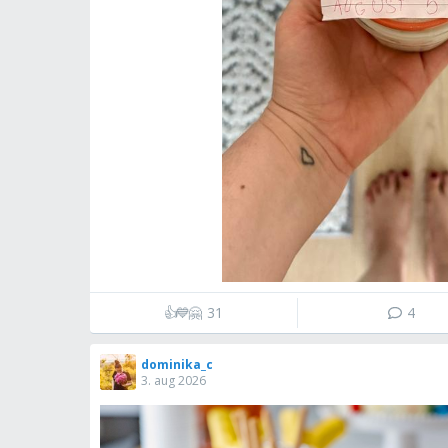
👍
💙
🤗
31
4
dominika_c
3. aug 2026