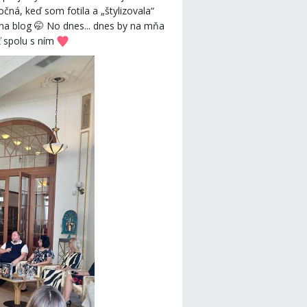
čná, keď som fotila a „štylizovala“
o na blog 🤭 No dnes... dnes by na mňa
ť spolu s ním