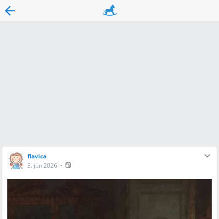
flavica
3. jún 2026
•