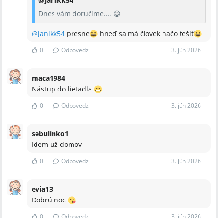
@
janikk54
Dnes vám doručíme.... 😀
@
janikk54
presne
hneď sa má človek načo tešiť
0
Odpovedz
3. jún 2026
maca1984
Nástup do lietadla
0
Odpovedz
3. jún 2026
sebulinko1
Idem už domov
0
Odpovedz
3. jún 2026
evia13
Dobrú noc
0
Odpovedz
3. jún 2026