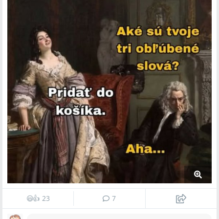
😃
👍
23
7