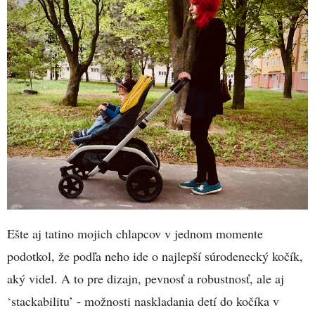
Ešte aj tatino mojich chlapcov v jednom momente
podotkol, že podľa neho ide o najlepší súrodenecký kočík,
aký videl. A to pre dizajn, pevnosť a robustnosť, ale aj
‘stackabilitu’ - možnosti naskladania detí do kočíka v