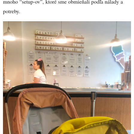
mnoho “setup-ov”, ktoré sme obmieňali podľa nálady a
potreby.