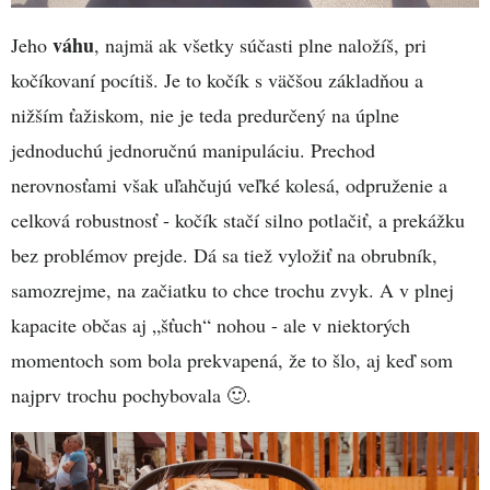
váhu
Jeho
, najmä ak všetky súčasti plne naložíš, pri
kočíkovaní pocítiš. Je to kočík s väčšou základňou a
nižším ťažiskom, nie je teda predurčený na úplne
jednoduchú jednoručnú manipuláciu. Prechod
nerovnosťami však uľahčujú veľké kolesá, odpruženie a
celková robustnosť - kočík stačí silno potlačiť, a prekážku
bez problémov prejde. Dá sa tiež vyložiť na obrubník,
samozrejme, na začiatku to chce trochu zvyk. A v plnej
kapacite občas aj „šťuch“ nohou - ale v niektorých
momentoch som bola prekvapená, že to šlo, aj keď som
najprv trochu pochybovala 🙂.