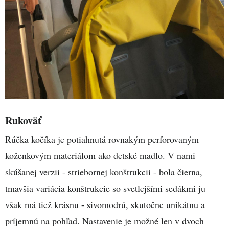
Rukoväť
Rúčka kočíka je potiahnutá rovnakým perforovaným
koženkovým materiálom ako detské madlo. V nami
skúšanej verzii - striebornej konštrukcii - bola čierna,
tmavšia variácia konštrukcie so svetlejšími sedákmi ju
však má tiež krásnu - sivomodrú, skutočne unikátnu a
príjemnú na pohľad. Nastavenie je možné len v dvoch