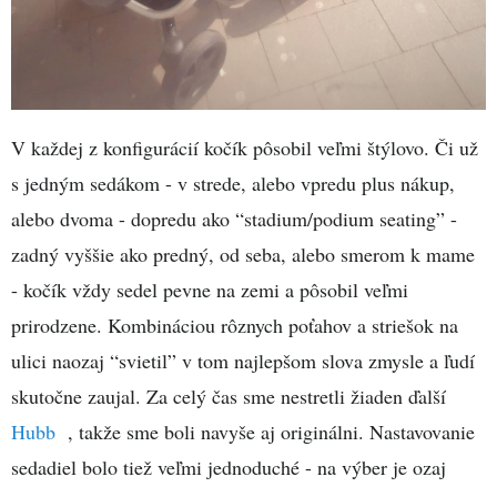
V každej z konfigurácií kočík pôsobil veľmi štýlovo. Či už
s jedným sedákom - v strede, alebo vpredu plus nákup,
alebo dvoma - dopredu ako “stadium/podium seating” -
zadný vyššie ako predný, od seba, alebo smerom k mame
- kočík vždy sedel pevne na zemi a pôsobil veľmi
prirodzene. Kombináciou rôznych poťahov a striešok na
ulici naozaj “svietil” v tom najlepšom slova zmysle a ľudí
skutočne zaujal. Za celý čas sme nestretli žiaden ďalší
Hubb
, takže sme boli navyše aj originálni. Nastavovanie
sedadiel bolo tiež veľmi jednoduché - na výber je ozaj