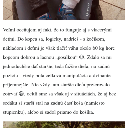
Veľmi oceňujem aj fakt, že to funguje aj s viacerými
deťmi. Do kopca sa, logicky, nadrieš - s kočíkom,
nákladom i deťmi je však tlačiť váhu okolo 60 kg hore
kopcom dobrou a lacnou „posilkou“ 😉. Zdalo sa mi
jednoduchšie dať staršie, teda ťažšie dieťa, na zadnú
pozíciu - vtedy bola celková manipulácia a dvíhanie
príjemnejšie. Nie vždy tam staršie dieťa preferovalo
zotrvať 😀, ocitli sme sa však aj v situáciách, že aj bez
sedáku si starší stal na zadnú časť koša (namiesto
stupienku), alebo si sadol priamo do košíka.