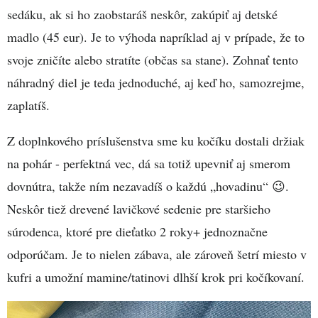
sedáku, ak si ho zaobstaráš neskôr, zakúpiť aj detské
madlo (45 eur). Je to výhoda napríklad aj v prípade, že to
svoje zničíte alebo stratíte (občas sa stane). Zohnať tento
náhradný diel je teda jednoduché, aj keď ho, samozrejme,
zaplatíš.
Z doplnkového príslušenstva sme ku kočíku dostali držiak
na pohár - perfektná vec, dá sa totiž upevniť aj smerom
dovnútra, takže ním nezavadíš o každú „hovadinu“ 😉.
Neskôr tiež drevené lavičkové sedenie pre staršieho
súrodenca, ktoré pre dieťatko 2 roky+ jednoznačne
odporúčam. Je to nielen zábava, ale zároveň šetrí miesto v
kufri a umožní mamine/tatinovi dlhší krok pri kočíkovaní.