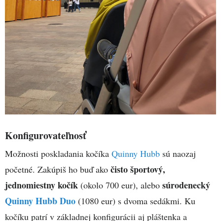
Konfigurovateľnosť
Možnosti poskladania kočíka
Quinny Hubb
sú naozaj
čisto športový,
početné. Zakúpiš ho buď ako
jednomiestny kočík
súrodenecký
(okolo 700 eur), alebo
Quinny Hubb Duo
(1080 eur) s dvoma sedákmi. Ku
kočíku patrí v základnej konfigurácii aj pláštenka a