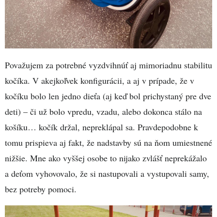
Považujem za potrebné vyzdvihnúť aj mimoriadnu stabilitu
kočíka. V akejkoľvek konfigurácii, a aj v prípade, že v
kočíku bolo len jedno dieťa (aj keď bol prichystaný pre dve
deti) – či už bolo vpredu, vzadu, alebo dokonca stálo na
košíku… kočík držal, nepreklápal sa. Pravdepodobne k
tomu prispieva aj fakt, že nadstavby sú na ňom umiestnené
nižšie. Mne ako vyššej osobe to nijako zvlášť neprekážalo
a deťom vyhovovalo, že si nastupovali a vystupovali samy,
bez potreby pomoci.