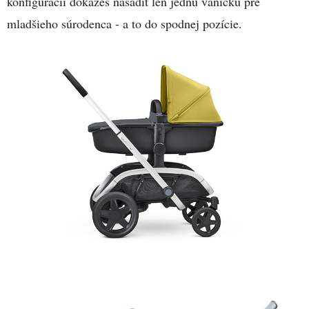
konfigurácii dokážeš nasadiť len jednu vaničku pre
mladšieho súrodenca - a to do spodnej pozície.