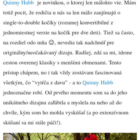
Quinny Hubb
je novinkou, o ktorej len málokto vie. Mám
totiž pocit, že rodičia u nás sa len málo zaujímajú o
single-to-double kočíky (rozumej konvertibilné z
jednomiestnej verzie na kočík pre dve deti). Tiež sa často,
na rozdiel odo mňa 😉, nevedia tak nadchnúť pre
originálny/neočakávaný dizajn. Radšej, zdá sa mi, ideme
cestou overenej klasiky s menšími obmenami. Tento
prístup chápem, no i tak vždy zostávam fascinovaná
všetkým, čo “vytŕča z davu” - a to
Quinny Hubb
jednoznačne robí. Od prvého momentu som sa do jeho
unikátneho dizajnu zaľúbila a myslela na neho až do
chvíle, kým som ho mohla vyskúšať (a po extenzívnom
skúšaní sa mi stále páči!).