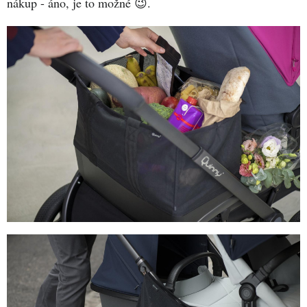
nákup - áno, je to možné 😉.