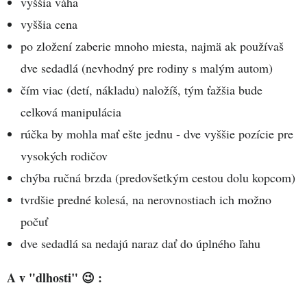
vyššia váha
vyššia cena
po zložení zaberie mnoho miesta, najmä ak používaš
dve sedadlá (nevhodný pre rodiny s malým autom)
čím viac (detí, nákladu) naložíš, tým ťažšia bude
celková manipulácia
rúčka by mohla mať ešte jednu - dve vyššie pozície pre
vysokých rodičov
chýba ručná brzda (predovšetkým cestou dolu kopcom)
tvrdšie predné kolesá, na nerovnostiach ich možno
počuť
dve sedadlá sa nedajú naraz dať do úplného ľahu
A v "dlhosti" 😉 :