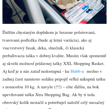
Ďalším chystaným doplnkom je luxusne polstrovaná,
tvarovaná podložka (bude aj letná variácia), ako aj
viacvrstvový fusak, deka, slnečník, či klasická
prebaľovacia taška v dobrej kvalite. Musím však spomenúť
aj skvelú možnosť prídavnej tašky XXL Shopping Basket.
Aj keď je u nás zatiaľ nedostupná - ku
Hubb-u
možno v
zadnej časti namiesto sedáku pripojiť veľkú nákupnú tašku
s nosnosťou 10 kg. A navyše (!!!) – ešte ďalšiu, na bok
upevňovanú tašku Xtra Shopping Bag. Ak by ti teda
obrovský košík nestačil a potrebuješ naložiť celý mesačný