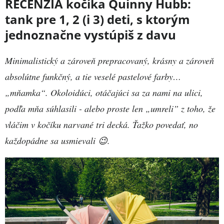
RECENZIA kočíka Quinny Hubb:
tank pre 1, 2 (i 3) deti, s ktorým
jednoznačne vystúpiš z davu
Minimalistický a zároveň prepracovaný, krásny a zároveň
absolútne funkčný, a tie veselé pastelové farby…
„mňamka“. Okoloidúci, otáčajúci sa za nami na ulici,
podľa mňa súhlasili - alebo proste len „umreli” z toho, že
vláčim v kočíku narvané tri decká. Ťažko povedať, no
každopádne sa usmievali 😉.