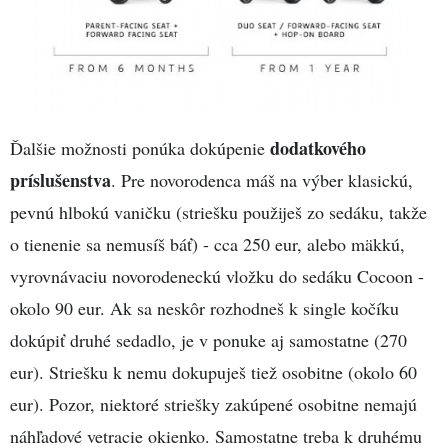
dodatkového
Ďalšie možnosti ponúka dokúpenie
príslušenstva
. Pre novorodenca máš na výber klasickú,
pevnú hlbokú vaničku (striešku použiješ zo sedáku, takže
o tienenie sa nemusíš báť) - cca 250 eur, alebo mäkkú,
vyrovnávaciu novorodeneckú vložku do sedáku Cocoon -
okolo 90 eur. Ak sa neskôr rozhodneš k single kočíku
dokúpiť druhé sedadlo, je v ponuke aj samostatne (270
eur). Striešku k nemu dokupuješ tiež osobitne (okolo 60
eur). Pozor, niektoré striešky zakúpené osobitne nemajú
náhľadové vetracie okienko. Samostatne treba k druhému