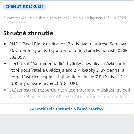
ZHRNUTIE DISKUSIE
Automatický súhrn diskusie generovaný umelou inteligenciou
·
8. jún 2026
·
58 príspevkov
Stručné zhrnutie
RNDr. Pavel Bielik ordinuje v Bratislave na adrese Sancová
76 v pondelky a štvrtky a poradí aj telefonicky na čísle 0905
582 997.
Liečba zahŕňa homeopatiká, bylinky a kvapky s dávkovaním,
ktoré používatelia uvádzajú ako 2–4 kvapky 2–3× denne, a
jedna fľaštička kvapiek stojí podľa diskusie 7 EUR (dve 15
EUR; iný užívateľ uviedol 6–8 EUR).
Skúsenosti sú rozporuplné: viacerí pacienti v diskusii uviedli
výrazné zlepšenia (úzkosť, ekzém, cysta, zlomenina), zatiaľ
čo aspoň jedna matka v diskusii opisuje zhoršenie 17-
Zobraziť celé zhrnutie a časté otázky
mesačného dieťaťa po 3 týždňoch kvapiek vyžadujúce
kortikoidy a antibiotiká.