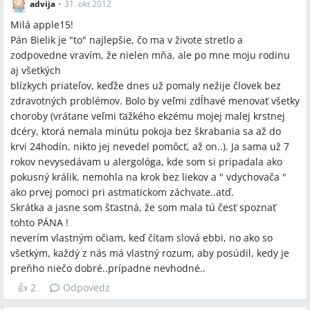
advija
•
31. okt 2012
Milá apple15!
Pán Bielik je "to" najlepšie, čo ma v živote stretlo a
zodpovedne vravím, že nielen mňa, ale po mne moju rodinu
aj všetkých
blízkych priateľov, keďže dnes už pomaly nežije človek bez
zdravotných problémov. Bolo by veľmi zdĺhavé menovať všetky
choroby (vrátane veľmi ťažkého ekzému mojej malej krstnej
dcéry, ktorá nemala minútu pokoja bez škrabania sa až do
krvi 24hodín, nikto jej nevedel pomôcť, až on..). Ja sama už 7
rokov nevysedávam u alergológa, kde som si pripadala ako
pokusný králik. nemohla na krok bez liekov a " vdychovača "
ako prvej pomoci pri astmatickom záchvate..atď.
Skrátka a jasne som šťastná, že som mala tú česť spoznať
tohto PÁNA !
neverím vlastným očiam, keď čítam slová ebbi, no ako so
všetkým, každý z nás má vlastný rozum, aby posúdil, kedy je
preňho niečo dobré..prípadne nevhodné..
👍
2
Odpovedz