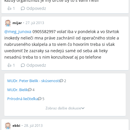
každý organizmus je iný určite by to s vami riešil
👍
1
Odpovedz
mijar
•
27. júl 2013
@
meg_junova
0905582997 volať iba v pondelok a vo štvrtok
inokedy nelieči mna práve zachránil od operačného stole a
nabruseného skalpela a to viem čo hovorím treba si však
uvedomiť že zazraky sa nedejú samé od seba ak lieky
nesadnú treba to s nim konzultovať aj po telefone
👍
1
Odpovedz
MUDr. Peter Bielik - skúsenosti
2
MUDr. Bielik
4
Prírodná liečiteľka
5
Zobraz ďalšie diskusie
ebbi
•
28. júl 2013