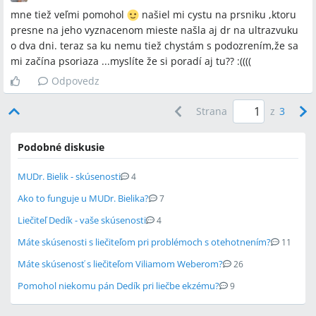
mne tiež veľmi pomohol
našiel mi cystu na prsniku ,ktoru
presne na jeho vyznacenom mieste našla aj dr na ultrazvuku
o dva dni. teraz sa ku nemu tiež chystám s podozrením,že sa
mi začína psoriaza ...myslíte že si poradí aj tu?? :((((
Odpovedz
Strana
z
3
Podobné diskusie
MUDr. Bielik - skúsenosti
4
Ako to funguje u MUDr. Bielika?
7
Liečiteľ Dedík - vaše skúsenosti
4
Máte skúsenosti s liečiteľom pri problémoch s otehotnením?
11
Máte skúsenosť s liečiteľom Viliamom Weberom?
26
Pomohol niekomu pán Dedík pri liečbe ekzému?
9