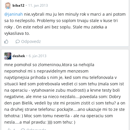
biba12
•
11. jan 2013
@
janinah
nie,vybrali mu ju len minuly rok v marci a ani potom
sa to nezlepsilo. Problemy so soplom trvaju stale v kuse tri
roky . On este nebol ani bez soplu. Stale mu zateka a
vykasliava to.
Odpovedz
deshek
•
6. jún 2013
mne pomohol so zlomeninou,ktora sa nehojila
nepomohol mi s nepravidelnym menzesom
najvtipnejsia prihoda s nim je, ked som mu telefonovala v
situacii ked som potrebovala vediet ci som tehu (mala som ist
na operaciu - vytahovanie zubu mudrosti) a krvne testy boli
negativne, ale mne sa nieco nezdalo....povedala som: Dobry
den pan Bielik, vedeli by ste mi prosim zistit ci som tehu? a on
na druhej strane telefonu: pockajte....ano ukazuje mi to ze ste
tehotna: ) Moc som tomu neverila - ale na operaciu som
nesla....a mal pravdu: )))) som tehu: )