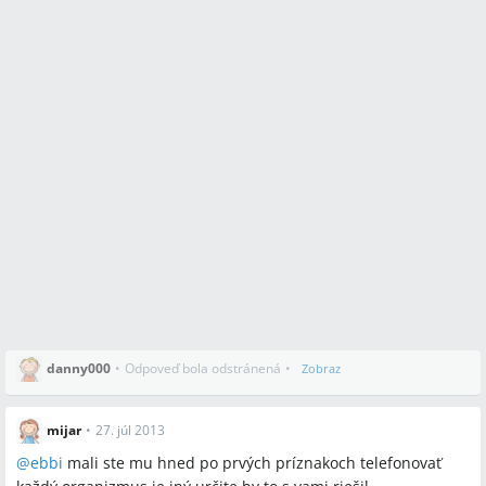
danny000
•
Odpoveď bola odstránená
•
Zobraz
mijar
•
27. júl 2013
@
ebbi
mali ste mu hned po prvých príznakoch telefonovať