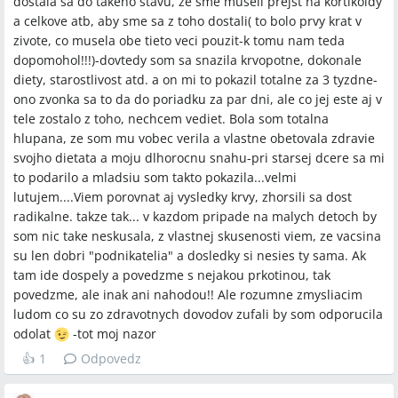
dostala sa do takeho stavu, ze sme museli prejst na kortikoidy
a celkove atb, aby sme sa z toho dostali( to bolo prvy krat v
zivote, co musela obe tieto veci pouzit-k tomu nam teda
dopomohol!!!)-dovtedy som sa snazila krvopotne, dokonale
diety, starostlivost atd. a on mi to pokazil totalne za 3 tyzdne-
ono zvonka sa to da do poriadku za par dni, ale co jej este aj v
tele zostalo z toho, nechcem vediet. Bola som totalna
hlupana, ze som mu vobec verila a vlastne obetovala zdravie
svojho dietata a moju dlhorocnu snahu-pri starsej dcere sa mi
to podarilo a mladsiu som takto pokazila...velmi
lutujem....Viem porovnat aj vysledky krvy, zhorsili sa dost
radikalne. takze tak... v kazdom pripade na malych detoch by
som nic take neskusala, z vlastnej skusenosti viem, ze vacsina
su len dobri "podnikatelia" a dosledky si nesies ty sama. Ak
tam ide dospely a povedzme s nejakou prkotinou, tak
povedzme, ale inak ani nahodou!! Ale rozumne zmysliacim
ludom co su zo zdravotnych dovodov zufali by som odporucila
odolat
-tot moj nazor
👍
1
Odpovedz