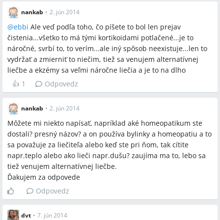
nankab
•
2. jún 2014
@
ebbi
Ale veď podľa toho, čo píšete to bol len prejav
čistenia...všetko to má tými kortikoidami potlačené...je to
náročné, svrbí to, to verím...ale iný spôsob neexistuje...len to
vydržať a zmierniť to niečim, tiež sa venujem alternatívnej
liečbe a ekzémy sa veľmi náročne liečia a je to na dlho
👍
1
Odpovedz
nankab
•
2. jún 2014
Môžete mi niekto napísať, napríklad aké homeopatikum ste
dostali? presný názov? a on používa bylinky a homeopatiu a to
sa považuje za liečiteľa alebo keď ste pri ňom, tak cítite
napr.teplo alebo ako lieči napr.dušu? zaujíma ma to, lebo sa
tiež venujem alternatívnej liečbe.
Ďakujem za odpovede
Odpovedz
dvt
•
7. jún 2014