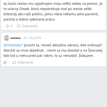
Aj touto cestou mu vyjadrujem moju veľkú vďaku za pomoc. Je
to vzácny človek, ktorý nepotrebuje mať po meste veľké
bilbordy ako naši politici, jemu robia reklamu jeho pacienti,
poctivá a dobre vykonaná práca.
👍
3
Odpovedz
vovona
•
26. máj 2014
@
medovka7
prosím ta, nevieš aktuálnu adresu, kde ordinuje?
Manžel sa chce objednať....nevie sa mu dovolať a na Šancovej,
kde bol u neho pred pár rokmi, to uz nenašiel. Ďakujem.
Odpovedz