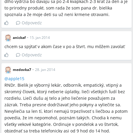
dlho vydrzia bo davaju sa po 2-4 kvapkach 2-3 krat za den a je
to prirodny produkt. som rada že som pana dr. bielika
spoznala a že moje deti su už neni krmene otravami.
Odpovedz
anickaf
•
15. jan 2014
chcem sa spýtať v akom čase v po a štvrt. mu môžem zavolať
Odpovedz
medovka7
•
28. jan 2014
@
apple15
RNDr. Bielik je výborný lekár, odborník, empatický, vtipný a
skromný človek, ktorý neberie úplatky, lieči všetkých ľudí bez
rozdielu. Lieči dušu aj telo a jeho liečenie považujem za
zázrak. Treba presne dodržiavať jeho pokyny a vyliečite sa.
Nevyliečia sa len tí, ktorí nemajú trpezlivosť s liečbou a potom
povedia, že im nepomohol, poznám takých. Chodia k nemu
všetky vekové kategórie. Ordinuje v pondelok a vo štvrtok,
objednať sa treba telefonicky asi od 9 hod do 14 hod.