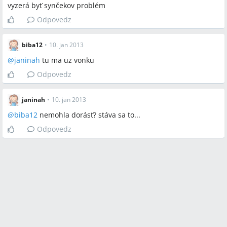
vyzerá byť synčekov problém
Odpovedz
biba12
•
10. jan 2013
@
janinah
tu ma uz vonku
Odpovedz
janinah
•
10. jan 2013
@
biba12
nemohla dorásť? stáva sa to...
Odpovedz