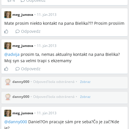
👍
4
Odpovedz
meg_junova
•
11. jún 2013
Mate prosim niekto kontakt na pana Bielika??? Prosim prosiiim
Odpovedz
meg_junova
•
11. jún 2013
@
advija
prosim ta, nemas aktualny kontakt na pana Bielika?
Moj syn sa velmi trapi s ekzemamy
Odpovedz
danny000
•
Odpoveď bola odstránená
•
Zobraz
danny000
•
Odpoveď bola odstránená
•
Zobraz
meg_junova
•
11. jún 2013
@
danny000
Daniel?On pracuje sám pre seba?Čo je zač?Kde
je?