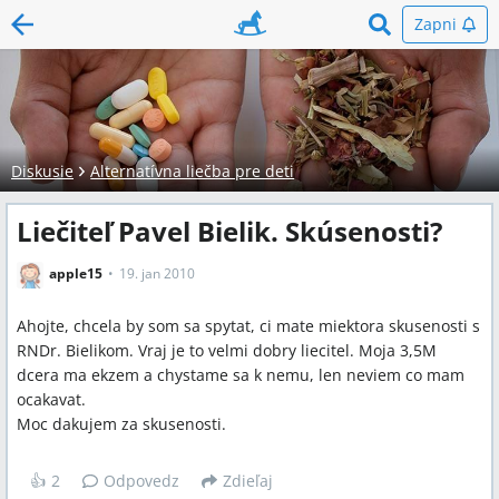
Zapni
Diskusie
Alternatívna liečba pre deti
Liečiteľ Pavel Bielik. Skúsenosti?
apple15
19. jan 2010
Ahojte, chcela by som sa spytat, ci mate miektora skusenosti s
RNDr. Bielikom. Vraj je to velmi dobry liecitel. Moja 3,5M
dcera ma ekzem a chystame sa k nemu, len neviem co mam
ocakavat.
Moc dakujem za skusenosti.
👍
2
Odpovedz
Zdieľaj