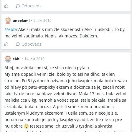
Odpovedz
Spomenuté produkty a metódy
unbelami
•
2. okt 2010
homeopatiká, bylinky, kvapky, Ignatia, kryštál, kryštálové
kyvadlo, kyvadlo, virgule, kryštál na šnúrke, čakry, telefonické
@
ebbi
Ake si mala s nim zle skusenosti? Ako Ti uskodil. To by
konzultácie, 2–4 kvapky 2–3× denne, kortikoidy, antibiotiká,
ma velmi zaujimalo. Napis, ak mozes. Dakujem.
antihistaminiká, betaglukany, lactobifida, D3
Odpovedz
Miesta a osoby
ebbi
•
14. okt 2010
Ahoj, nevsimla som si, ze si sa nieco pytala.
RNDr. Pavel Bielik, Sancová 76, Bratislava, Trenčín, Agáta
My sme dopadli velmi zle, bolo by to asi na dlho, tak len
Sedliacková
strucne. Po 3 tyzdnoch uzivania jeho kvapiek mala bola krvava
od hlavy po patu-atopicky ekzem a dokonca sa jej zacali robit
take tvrde hrce na hlave-velmi divne. Mala 17 mes, bola velmi
malicka cca 8 kg, nemohla vobec spat, stale plakala, trapila sa,
skriabala, bola to hroza. A prisli sme k nemu povodne s
ustalenym kludnym ekzemom! Tusila som, ze nieco je zle,
potom na kontrole jej jedny kvapky vysadil, ze tie nie su pre
nu dobre
(esteze sme ich uzivali 3 tyzdne) a skratka