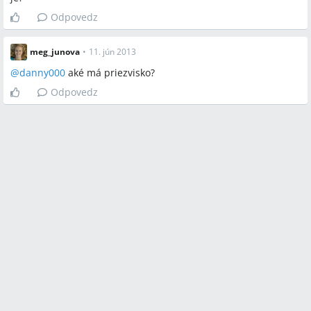
Odpovedz
meg_junova
•
11. jún 2013
@
danny000
aké má priezvisko?
Odpovedz