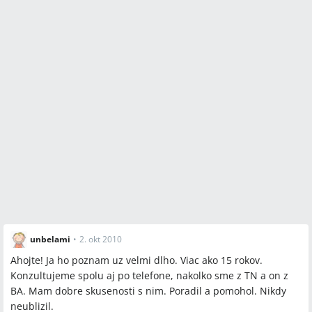
účastníci takéto praktiky nespomínajú a chvália jeho
prístup.
Otvorené otázky
Sú metódy diagnostiky kyvadlom/kryštálom a liečba
kvapkami bezpečné a adekvátne pre malé deti v porovnaní s
konvenčnou medicínou?
V akej miere a akej formy dokumentácie alebo laboratórnych
testov sa používajú pri liečbe (vedecké potvrdenie diagnóz)?
Aké sú právne a etické hranice pri alternatívnych
vyšetreniach, najmä pri dotykoch na intímnych partiách
počas „diagnostiky“?
unbelami
•
2. okt 2010
Ahojte! Ja ho poznam uz velmi dlho. Viac ako 15 rokov.
Spomenuté značky a firmy
Konzultujeme spolu aj po telefone, nakolko sme z TN a on z
BA. Mam dobre skusenosti s nim. Poradil a pomohol. Nikdy
žiadne
neublizil.