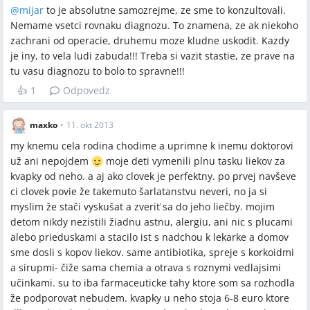
@
mijar
to je absolutne samozrejme, ze sme to konzultovali.
Nemame vsetci rovnaku diagnozu. To znamena, ze ak niekoho
zachrani od operacie, druhemu moze kludne uskodit. Kazdy
je iny, to vela ludi zabuda!!! Treba si vazit stastie, ze prave na
tu vasu diagnozu to bolo to spravne!!!
👍
1
Odpovedz
maxko
•
11. okt 2013
my knemu cela rodina chodime a uprimne k inemu doktorovi
už ani nepojdem
moje deti vymenili plnu tasku liekov za
kvapky od neho. a aj ako clovek je perfektny. po prvej navševe
ci clovek povie že takemuto šarlatanstvu neveri, no ja si
myslim že stači vyskušat a zveriť sa do jeho liečby. mojim
detom nikdy nezistili žiadnu astnu, alergiu, ani nic s plucami
alebo prieduskami a stacilo ist s nadchou k lekarke a domov
sme dosli s kopov liekov. same antibiotika, spreje s korkoidmi
a sirupmi- čiže sama chemia a otrava s roznymi vedlajsimi
učinkami. su to iba farmaceuticke tahy ktore som sa rozhodla
že podporovat nebudem. kvapky u neho stoja 6-8 euro ktore