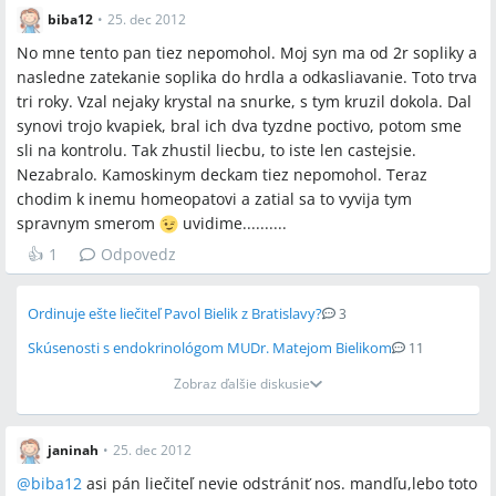
biba12
•
25. dec 2012
No mne tento pan tiez nepomohol. Moj syn ma od 2r sopliky a
nasledne zatekanie soplika do hrdla a odkasliavanie. Toto trva
tri roky. Vzal nejaky krystal na snurke, s tym kruzil dokola. Dal
synovi trojo kvapiek, bral ich dva tyzdne poctivo, potom sme
sli na kontrolu. Tak zhustil liecbu, to iste len castejsie.
Nezabralo. Kamoskinym deckam tiez nepomohol. Teraz
chodim k inemu homeopatovi a zatial sa to vyvija tym
spravnym smerom
uvidime..........
👍
1
Odpovedz
Ordinuje ešte liečiteľ Pavol Bielik z Bratislavy?
3
Skúsenosti s endokrinológom MUDr. Matejom Bielikom
11
Zobraz ďalšie diskusie
janinah
•
25. dec 2012
@
biba12
asi pán liečiteľ nevie odstrániť nos. mandľu,lebo toto