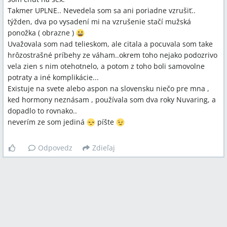
Takmer UPLNE.. Nevedela som sa ani poriadne vzrušiť..
týžden, dva po vysadení mi na vzrušenie stačí mužská
ponožka ( obrazne )
Uvažovala som nad telieskom, ale citala a pocuvala som take
hrôzostrašné príbehy ze váham..okrem toho nejako podozrivo
vela zien s nim otehotnelo, a potom z toho boli samovolne
potraty a iné komplikácie...
Existuje na svete alebo aspon na slovensku niečo pre mna ,
ked hormony neznásam , používala som dva roky Nuvaring, a
dopadlo to rovnako..
neverím ze som jediná
píšte
Odpovedz
Zdieľaj