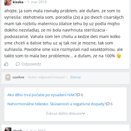
kisska
•
1. mar 2010
ahojte, ja som mala rovnaky problem, ale dufam, ze som to
vyriesila: otehotnela som, porodila (2x) a po dvoch cisarskych
mam tak rozbitu maternicu (dalsie tehu by uz podla mojho
dokiho nezvladla), ze mi bola navrhnuta sterilizacia -
podviazanie. Vahala som len chvilu a kedze deti mam kolko
sme chceli a dalsie tehu uz aj tak nie je mozne, tak som
suhlasila. Povodne sme sice rozmyslali nad vasektomiou, ale
takto som to mala bez problemov... a dufam, ze na 100%
Odpovedz
cuchre
•
Autor odpoveď zmazal
•
Zobraz
Ako dlho trvá počatie po vysadení HAK?
8
Nehormonálne teliesko. Skúsenosti a negatívne dopady?
6
Zobraz ďalšie diskusie
alenk
•
1. mar 2010