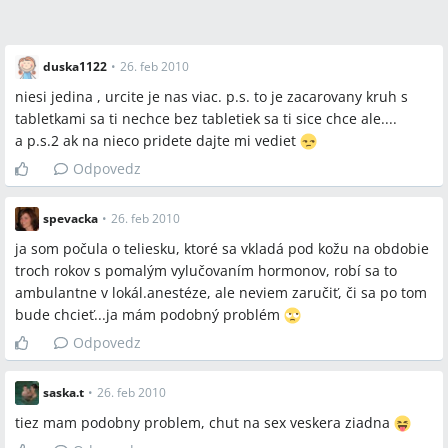
duska1122
•
26. feb 2010
niesi jedina , urcite je nas viac. p.s. to je zacarovany kruh s
tabletkami sa ti nechce bez tabletiek sa ti sice chce ale....
a p.s.2 ak na nieco pridete dajte mi vediet
Odpovedz
spevacka
•
26. feb 2010
ja som počula o teliesku, ktoré sa vkladá pod kožu na obdobie
troch rokov s pomalým vylučovaním hormonov, robí sa to
ambulantne v lokál.anestéze, ale neviem zaručiť, či sa po tom
bude chcieť...ja mám podobný problém
Odpovedz
saska.t
•
26. feb 2010
tiez mam podobny problem, chut na sex veskera ziadna