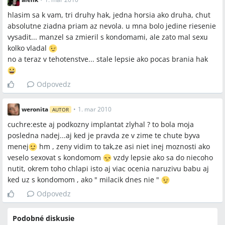
hlasim sa k vam, tri druhy hak, jedna horsia ako druha, chut
absolutne ziadna priam az nevola. u mna bolo jedine riesenie
vysadit... manzel sa zmieril s kondomami, ale zato mal sexu
kolko vladal
no a teraz v tehotenstve... stale lepsie ako pocas brania hak
Odpovedz
weronita
•
1. mar 2010
AUTOR
cuchre:este aj podkozny implantat zlyhal ? to bola moja
posledna nadej...aj ked je pravda ze v zime te chute byva
menej
hm , zeny vidim to tak,ze asi niet inej moznosti ako
veselo sexovat s kondomom
vzdy lepsie ako sa do niecoho
nutit, okrem toho chlapi isto aj viac ocenia naruzivu babu aj
ked uz s kondomom , ako " milacik dnes nie "
Odpovedz
Podobné diskusie