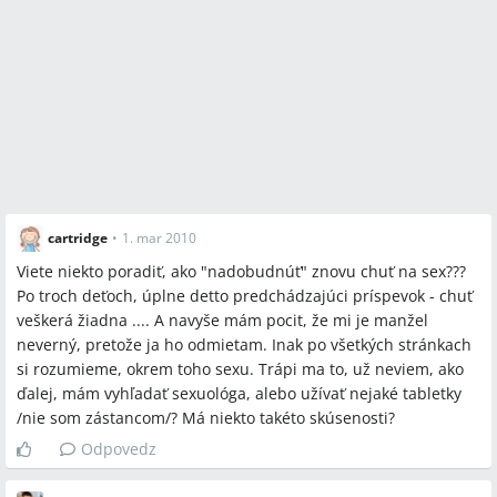
cartridge
•
1. mar 2010
Viete niekto poradiť, ako "nadobudnúť" znovu chuť na sex???
Po troch deťoch, úplne detto predchádzajúci príspevok - chuť
veškerá žiadna .... A navyše mám pocit, že mi je manžel
neverný, pretože ja ho odmietam. Inak po všetkých stránkach
si rozumieme, okrem toho sexu. Trápi ma to, už neviem, ako
ďalej, mám vyhľadať sexuológa, alebo užívať nejaké tabletky
/nie som zástancom/? Má niekto takéto skúsenosti?
Odpovedz