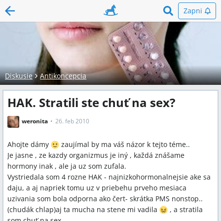
Zapni
Diskusie
Antikoncepcia
HAK. Stratili ste chuť na sex?
weronita
26. feb 2010
Ahojte dámy
zaujímal by ma váš názor k tejto téme..
Je jasne , ze kazdy organizmus je iný , každá znášame
hormony inak , ale ja uz som zufala.
Vystriedala som 4 rozne HAK - najnizkohormonalnejsie ake sa
daju, a aj napriek tomu uz v priebehu prveho mesiaca
uzivania som bola odporna ako čert- skrátka PMS nonstop..
(chudák chlap)aj ta mucha na stene mi vadila
, a stratila
som chuť na sex.