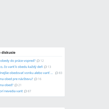
 diskusie
i obedy do práce vopred?
12
to, čo variť k obedu každý deň
13
Je výhodnejšie obedovať vonku alebo variť doma?
83
ť na obed pre návštevu?
16
 na obed?
21
orí nevedia variť
87