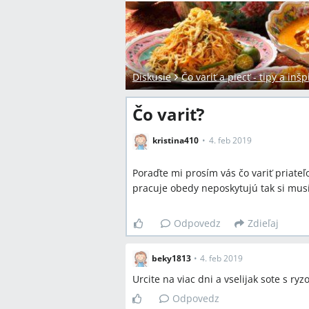
Diskusie
Čo variť a piecť - tipy a inšp
Čo variť?
kristina410
4. feb 2019
Poraďte mi prosím vás čo variť priate
pracuje obedy neposkytujú tak si musí
Odpovedz
Zdieľaj
beky1813
•
4. feb 2019
Urcite na viac dni a vselijak sote s r
Odpovedz