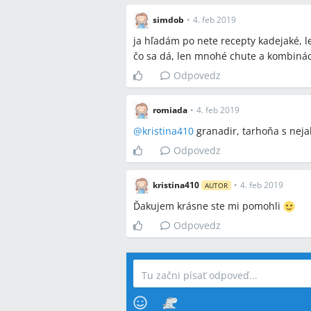
simdob
•
4. feb 2019
ja hľadám po nete recepty kadejaké, l
čo sa dá, len mnohé chute a kombiná
Odpovedz
romiada
•
4. feb 2019
@
kristina410
granadir, tarhoňa s nej
Odpovedz
kristina410
•
4. feb 2019
AUTOR
Ďakujem krásne ste mi pomohli
Odpovedz