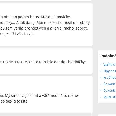
t a nieje to potom hnus. Mäso na omáčke,
dínsky... A tak ďalej. Môj muž keď si nosil do roboty
aby som varila pre všetkých a aj on si mohol zobrať.
 jesť, či všetko zje.
Podobné
, rezne a tak. Má si to tam kde dať do chladničky?
Varíte s
Tipy na 
Čo vari
Čo variť
o. My sme dvaja sami a väčšinou sú to rezne
Muži, kt
do okolia to isté