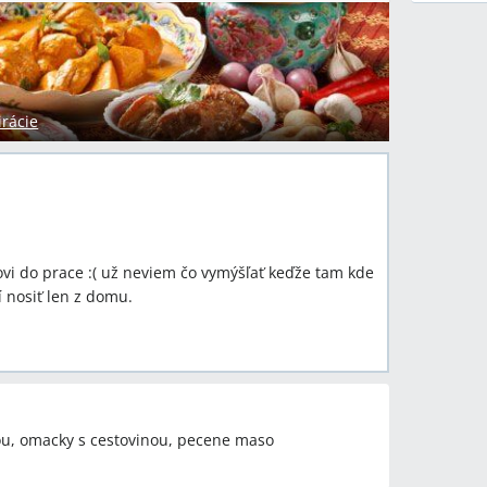
irácie
ľovi do prace :( už neviem čo vymýšľať keďže tam kde
 nosiť len z domu.
yzou, omacky s cestovinou, pecene maso