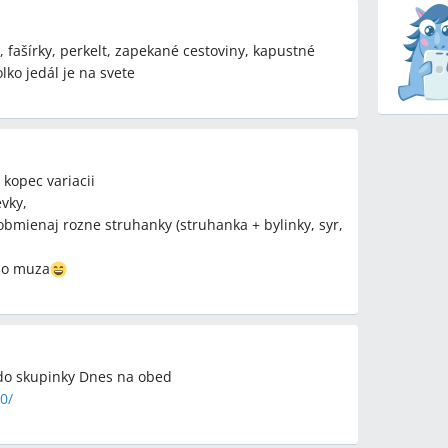
 fašírky, perkelt, zapekané cestoviny, kapustné
lko jedál je na svete
- kopec variacii
evky,
 obmienaj rozne struhanky (struhanka + bylinky, syr,
ho muza
 do skupinky Dnes na obed
0/