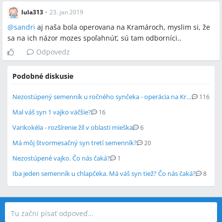
lula313
•
23. jan 2019
@
sandri
aj naša bola operovana na Kramároch, myslim si, že
sa na ich názor mozes spoľahnúť, sú tam odborníci..
Odpovedz
Podobné diskusie
Nezostúpený semenník u ročného synčeka - operácia na Kramároch
116
Mal váš syn 1 vajko väčšie?
16
Varikokéla - rozšírenie žíl v oblasti mieška
6
Má môj štvormesačný syn tretí semenník?
20
Nezostúpené vajko. Čo nás čaká?
1
Iba jeden semenník u chlapčeka. Má váš syn tiež? Čo nás čaká?
8