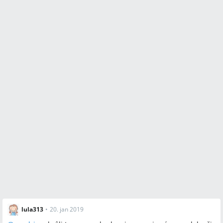
lula313
•
20. jan 2019