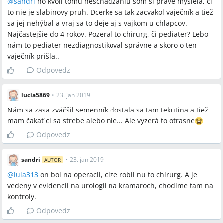
@
sandri
no kvôli tomu neschadzaniu som si práve myslela, či
to nie je slabinovy pruh. Dcerke sa tak zacvakol vaječník a tiež
sa jej nehýbal a vraj sa to deje aj s vajkom u chlapcov.
Najčastejšie do 4 rokov. Pozeral to chirurg, či pediater? Lebo
nám to pediater nezdiagnostikoval správne a skoro o ten
vaječník prišla..
Odpovedz
lucia5869
•
23. jan 2019
Nám sa zasa zväčšil semenník dostala sa tam tekutina a tiež
mam čakať ci sa strebe alebo nie... Ale vyzerá to otrasne
Odpovedz
sandri
•
23. jan 2019
AUTOR
@
lula313
on bol na operacii, cize robil nu to chirurg. A je
vedeny v evidencii na urologii na kramaroch, chodime tam na
kontroly.
Odpovedz