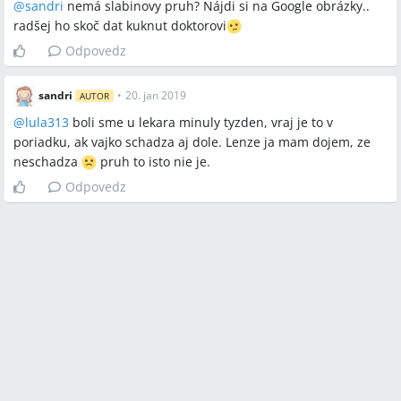
@
sandri
nemá slabinovy pruh? Nájdi si na Google obrázky..
radšej ho skoč dat kuknut doktorovi
Odpovedz
sandri
•
20. jan 2019
AUTOR
@
lula313
boli sme u lekara minuly tyzden, vraj je to v
poriadku, ak vajko schadza aj dole. Lenze ja mam dojem, ze
neschadza
pruh to isto nie je.
Odpovedz