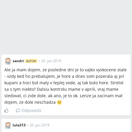
sandri
•
20. jan 2019
AUTOR
Ale ja mam dojem, ze posledne dni je to vajko vyskocene stale
- vzdy ked ho prebalujem, je hore a dnes som pozerala aj pri
kupani a hoci bol maly v teplej vode, aj tak bolo hore. Stretol
sa s tym niekto? Dalsiu kontrolu mame v aprili, vraj mame
sledovat, ci zide dole, ak ano, je to ok. Lenze ja zacinam mat
dojem, ze dole neschadza
Odpovedz
lula313
•
20. jan 2019