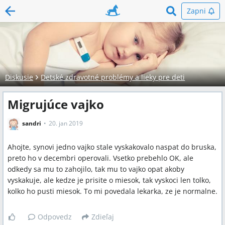
Zapni
Diskusie
Detské zdravotné problémy a lieky pre deti
Migrujúce vajko
sandri
20. jan 2019
Ahojte, synovi jedno vajko stale vyskakovalo naspat do bruska,
preto ho v decembri operovali. Vsetko prebehlo OK, ale
odkedy sa mu to zahojilo, tak mu to vajko opat akoby
vyskakuje, ale kedze je prisite o miesok, tak vyskoci len tolko,
kolko ho pusti miesok. To mi povedala lekarka, ze je normalne.
Odpovedz
Zdieľaj