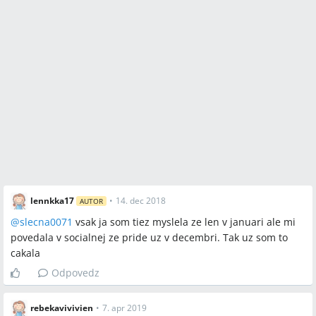
lennkka17
•
14. dec 2018
AUTOR
@
slecna0071
vsak ja som tiez myslela ze len v januari ale mi
povedala v socialnej ze pride uz v decembri. Tak uz som to
cakala
Odpovedz
rebekavivivien
•
7. apr 2019