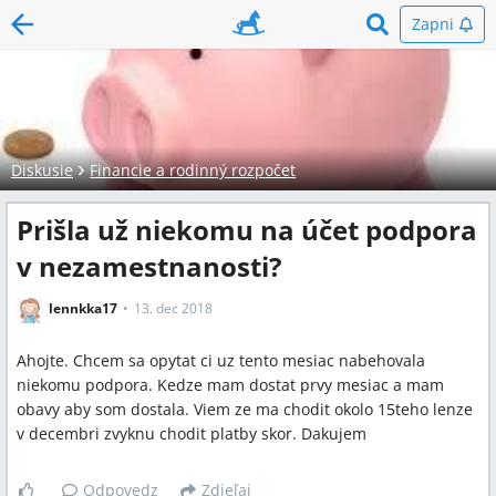
Zapni
Diskusie
Financie a rodinný rozpočet
Prišla už niekomu na účet podpora
v nezamestnanosti?
lennkka17
13. dec 2018
Ahojte. Chcem sa opytat ci uz tento mesiac nabehovala
niekomu podpora. Kedze mam dostat prvy mesiac a mam
obavy aby som dostala. Viem ze ma chodit okolo 15teho lenze
v decembri zvyknu chodit platby skor. Dakujem
Odpovedz
Zdieľaj