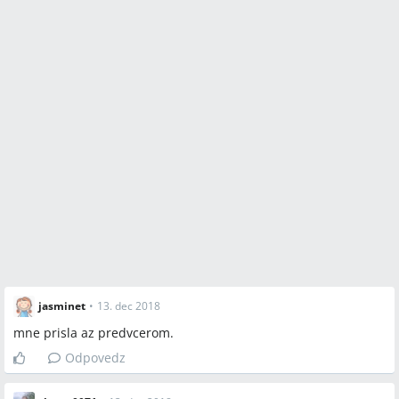
jasminet
•
13. dec 2018
mne prisla az predvcerom.
Odpovedz