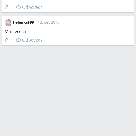
Odpovedz
helenka999
•
13. dec 2018
Mne vcera
Odpovedz