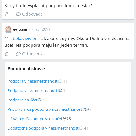
Kedy budu vyplacat podporu tento mesiac?
Odpovedz
evittam
•
7. apr 2019
@
rebekavivivien
Tak ako kazdy iny. Okolo 15.dna v mesiaci na
ucet. Na podporu maju len jeden termín.
Odpovedz
Podobné diskusie
Podpora v nezamestnanosti
11
Podpora v nezamestnanosti
1
Podpora na účet
2
Prišla vám už podpora v nezamestnanosti?
7
Už vám prišla podpora na účet?
5
Dodatočná podpora v nezamestnanosti
41