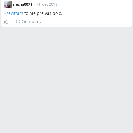
slecna0071
•
14. dec 2018
@
evittam
to nie pre vas bolo...
Odpovedz