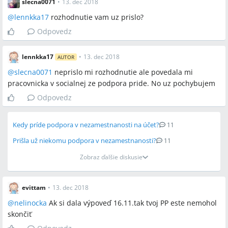
slecna0071
•
13. dec 2018
@
lennkka17
rozhodnutie vam uz prislo?
Odpovedz
lennkka17
•
13. dec 2018
AUTOR
@
slecna0071
neprislo mi rozhodnutie ale povedala mi
pracovnicka v socialnej ze podpora pride. No uz pochybujem
Odpovedz
Kedy príde podpora v nezamestnanosti na účet?
11
Prišla už niekomu podpora v nezamestnanosti?
11
Zobraz ďalšie diskusie
evittam
•
13. dec 2018
@
nelinocka
Ak si dala výpoveď 16.11.tak tvoj PP este nemohol
skončiť