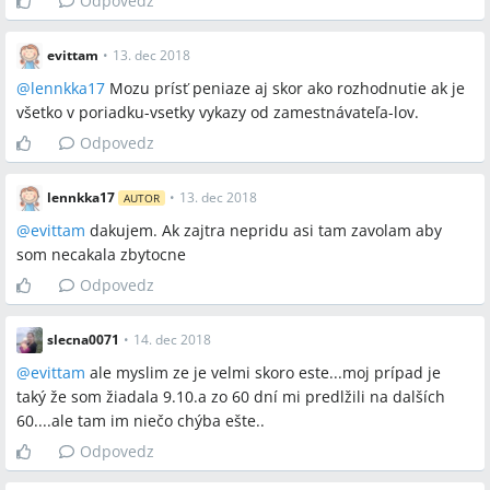
Odpovedz
evittam
•
13. dec 2018
@
lennkka17
Mozu prísť peniaze aj skor ako rozhodnutie ak je
všetko v poriadku-vsetky vykazy od zamestnávateľa-lov.
Odpovedz
lennkka17
•
13. dec 2018
AUTOR
@
evittam
dakujem. Ak zajtra nepridu asi tam zavolam aby
som necakala zbytocne
Odpovedz
slecna0071
•
14. dec 2018
@
evittam
ale myslim ze je velmi skoro este...moj prípad je
taký že som žiadala 9.10.a zo 60 dní mi predlžili na dalších
60....ale tam im niečo chýba ešte..
Odpovedz