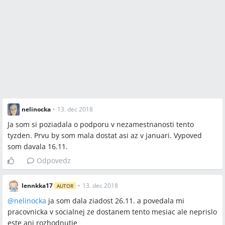
nelinocka
•
13. dec 2018
Ja som si poziadala o podporu v nezamestnanosti tento
tyzden. Prvu by som mala dostat asi az v januari. Vypoved
som davala 16.11.
Odpovedz
lennkka17
•
13. dec 2018
AUTOR
@
nelinocka
ja som dala ziadost 26.11. a povedala mi
pracovnicka v socialnej ze dostanem tento mesiac ale neprislo
este ani rozhodnutie