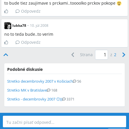
to bude tiez zaujimave s prckami..toooolko prckov pokope
Odpovedz
lubka78
•
10. júl 2008
no to teda bude..to verim
Odpovedz
Strana
z
2
Podobné diskusie
Stretko decembrovky 2007 v Košiciach
56
Stretko MK v Bratislave
168
Stretko - decembrovky 2007 🙂))
3371