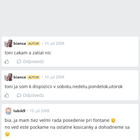
bianca
•
10. júl 2008
AUTOR
toni cakam a zatial nic
Odpovedz
bianca
•
10. júl 2008
AUTOR
toni ja som k dispozicii v sobotu,nedelu,pondelok,utorok
Odpovedz
lubik9
•
10. júl 2008
bia..ja mam tiez velmi rada posedenie pri fontane
no ved este pockame na ostatne kosicanky a dohodneme sa