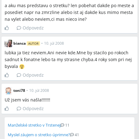
a aku mas predstavu o stretku? len pobehat dakde po meste a
posediet napr na zmrzline alebo ist aj dakde kus mimo mesta
na vylet alebo neviem,ci mas nieco ine?
Odpovedz
bianca
•
10. júl 2008
AUTOR
lubka ja tiez neviem.Ani nevie kde.Mne by stacilo po rokoch
sadnut k fonatne lebo ta my strasne chyba.4 roky som pri nej
byvala
Odpovedz
toni78
•
10. júl 2008
Už jsem vás našla!!!!!!!
Odpovedz
Manželské stretko v Trstenej
11
Myslel záujem o stretko úprimne?
41