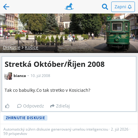
Zapni
Diskusie
Košice
Stretká Október/Říjen 2008
bianca
10. júl 2008
Tak co babulky.Co tak stretko v Kosiciach?
Odpovedz
Zdieľaj
ZHRNUTIE DISKUSIE
Automatický súhrn diskusie generovaný umelou inteligenciou
·
2. júl 2026
·
59 príspevkov