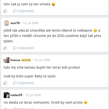
toni sak ja som sa len smiala
Odpovedz
toni78
•
10. júl 2008
ještě tak ukecat smardíka ale tento víkend to neklapne
a
ten příští v neděli chceme jet do ZOO-uvidíme když tak přes
týden.
Odpovedz
bianca
•
10. júl 2008
AUTOR
lubi my sme kameu kupili len teraz koli prckovi
inak by bolo super keby to vyslo
Odpovedz
lubka78
•
10. júl 2008
no skoda ze teraz nemozem, hned by som prisla