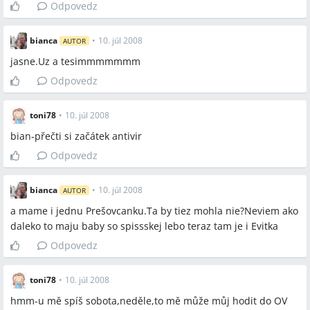
Odpovedz
bianca
•
10. júl 2008
AUTOR
jasne.Uz a tesimmmmmmm
Odpovedz
toni78
•
10. júl 2008
bian-přečti si začátek antivir
Odpovedz
bianca
•
10. júl 2008
AUTOR
a mame i jednu Prešovcanku.Ta by tiez mohla nie?Neviem ako
daleko to maju baby so spissskej lebo teraz tam je i Evitka
Odpovedz
toni78
•
10. júl 2008
hmm-u mě spíš sobota,neděle,to mě může můj hodit do OV