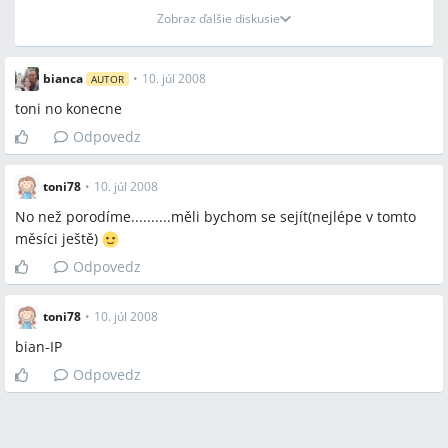
Zobraz ďalšie diskusie
bianca
•
10. júl 2008
AUTOR
toni no konecne
Odpovedz
toni78
•
10. júl 2008
No než porodíme..........měli bychom se sejít(nejlépe v tomto
měsíci ještě)
Odpovedz
toni78
•
10. júl 2008
bian-IP
Odpovedz