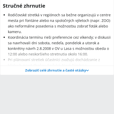
Stručné zhrnutie
Rodičovské stretká v regiónoch sa bežne organizujú v centre
mesta pri fontáne alebo na spoločných výletoch (napr. ZOO)
ako neformálne posedenia s možnosťou zobrať foták alebo
kameru.
Koordinácia termínu rieši preferencie cez víkendy; v diskusii
sa navrhovali dni sobota, nedeľa, pondelok a utorok a
konkrétny návrh 2.8.2008 v OV u Lasa s možnosťou obeda o
12:00 alebo neskoršieho stretnutia okolo 16:00.
Pri plánovaní stretiek účastníci zvažujú dochádzanie z
blízkych miest (Prešov, Spišská, Nové Zámky) a
Zobraziť celé zhrnutie a časté otázky
uprednostňujú jednoduché miesta ako centrum, kaviareň,
zmrzlina alebo lokálne sídlisko (napr. Tahanovce).
Q:
Ako zorganizovať stretko mamičiek v Košiciach?
A:
Zvyčajné miesta sú centrum alebo pri fontáne; v diskusii sa
odporúčalo dohodnúť deň večer/vo víkend (sobota/nedeľa) a
oznámiť presný čas, napr. 12:00 alebo 16:00.