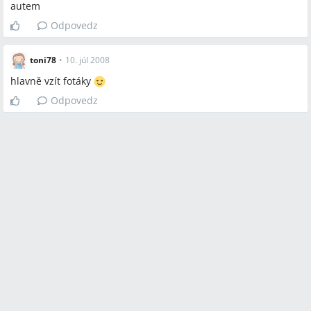
autem
Odpovedz
toni78
•
10. júl 2008
hlavně vzít fotáky
Odpovedz