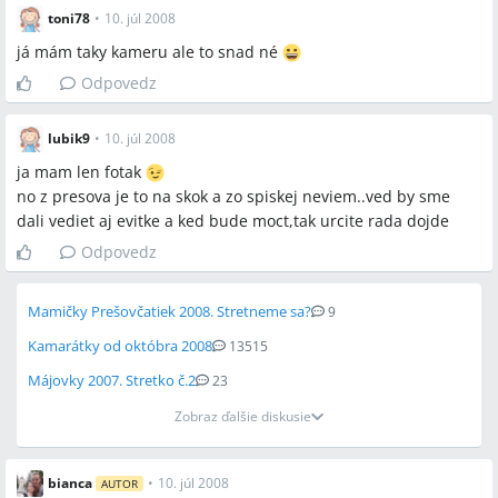
toni78
•
10. júl 2008
já mám taky kameru ale to snad né
Odpovedz
lubik9
•
10. júl 2008
ja mam len fotak
no z presova je to na skok a zo spiskej neviem..ved by sme
dali vediet aj evitke a ked bude moct,tak urcite rada dojde
Odpovedz
Mamičky Prešovčatiek 2008. Stretneme sa?
9
Kamarátky od októbra 2008
13515
Májovky 2007. Stretko č.2
23
Zobraz ďalšie diskusie
bianca
•
10. júl 2008
AUTOR