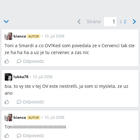
A:
V diskusii sa navrhovalo rozhodnúť medzi obedom o 12:00
alebo neskorším posedením okolo 16:00 a dohodu potvrdiť
medzi tých, ktorí docestujú.
Strana
z
2
bianca
•
10. júl 2008
Závery z diskusie
AUTOR
Toni a Smardi a co OV?Ked som povedala ze v Cervenci tak ste
Zhoda
ze ha ha ha a uz je tu cervenec a zas nic
Miestom stretnutia v Košiciach často býva centrum mesta,
Odpovedz
konkrétne posedenie pri fontáne.
Viacerí účastníci preferujú víkendové termíny (sobota,
lubka78
•
10. júl 2008
nedeľa) a sú ochotní prispôsobiť sa dojazdom z blízkych
bia, to vy ste v tej OV este nestretli, ja som si myslela, ze uz
miest.
ano
Odpovedz
Sporné názory
Niektorí navrhujú stretnutie s obedom okolo 12:00, iní
bianca
•
10. júl 2008
AUTOR
preferujú neskorší termín okolo 16:00 ako alternatívu.
Toniiiiiiiiiiiiiiiiiiiiiiiiiiiiiiiiiiiiiiiiiii
Niektorí sú za fotenie a natáčanie (foták, kamera), iní
Odpovedz
preferujú kameru neprinášať.