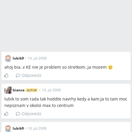
Miesta a osoby
Košice,Ostrava,Prešov,Spišská,Nové
Zámky,Rozhanovce,Herlany,Tahanovce,ZOO
lubik9
•
10. júl 2008
ahoj bia..v KE nie je problem so stretkom..ja mozem
Odpovedz
bianca
•
10. júl 2008
AUTOR
lubik to som rada tak hoddte navrhy kedy a kam.Ja to tam moc
nepoznam v okoloi max to centrum
Odpovedz
lubik9
•
10. júl 2008