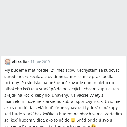
ellieellie
•
11. jan 2019
My budeme mať rozdiel 21 mesiacov. Nechystám sa kupovať
súrodenecký kočík, ale uvidíme samozrejme v praxi podľa
potreby. Po sídlisku na bežné kočíkovanie dám malého do
hlbokého kočíka a starší pôjde po svojich, chcem kúpiť aj ten
skejtík na kočík, keby bol unavený. Na väčšie výlety s
manželom môžeme staršiemu zobrať športový kočík. Uvidíme,
ako sa budú dať zvládnuť rôzne vybavovačky, lekári, nákupy,
keď bude starší bez kočíka a budem na oboch sama. Zariadim
sa, keď budem vidieť, ako to pôjde
Snáď pridajú svoju
skúsenosť aj iné mamičky, tiež ma to zaujíma