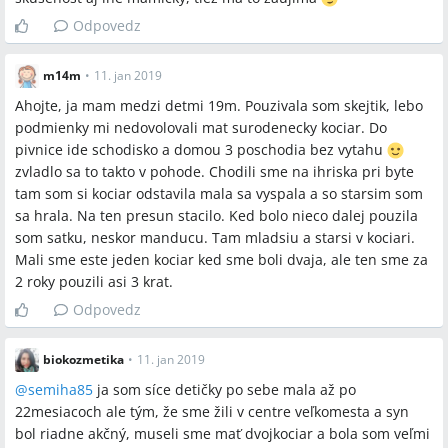
Odpovedz
m14m
•
11. jan 2019
Ahojte, ja mam medzi detmi 19m. Pouzivala som skejtik, lebo
podmienky mi nedovolovali mat surodenecky kociar. Do
pivnice ide schodisko a domou 3 poschodia bez vytahu
zvladlo sa to takto v pohode. Chodili sme na ihriska pri byte
tam som si kociar odstavila mala sa vyspala a so starsim som
sa hrala. Na ten presun stacilo. Ked bolo nieco dalej pouzila
som satku, neskor manducu. Tam mladsiu a starsi v kociari.
Mali sme este jeden kociar ked sme boli dvaja, ale ten sme za
2 roky pouzili asi 3 krat.
Odpovedz
biokozmetika
•
11. jan 2019
@
semiha85
ja som síce detičky po sebe mala až po
22mesiacoch ale tým, že sme žili v centre veľkomesta a syn
bol riadne akčný, museli sme mať dvojkociar a bola som veľmi