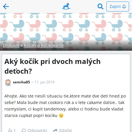
Zapni
Diskusie
Kočíky a kočíkovanie
Aký kočík pri dvoch malých
deťoch?
semiha85
11. jan 2019
Ahojte. Ako ste riesili situaciu tie,ktore mate dve deti hned po
sebe? Mala bude mat coskoro rok a v lete cakame dalsie.. tak
rozmyslam, ci kupit tandemovy, alebo ci hodinu bude vladat
starsia cupkat popri kociku
👍
1
Odpovedz
Zdieľaj