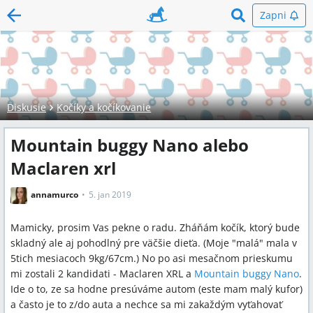
Zapni
Diskusie
Kočíky a kočíkovanie
Mountain buggy Nano alebo
Maclaren xrl
annamurco
5. jan 2019
Mamicky, prosim Vas pekne o radu. Zháňám kočík, ktorý bude
skladný ale aj pohodlný pre väčšie dieťa. (Moje "malá" mala v
5tich mesiacoch 9kg/67cm.) No po asi mesačnom prieskumu
mi zostali 2 kandidati - Maclaren XRL a
Mountain buggy Nano
.
Ide o to, ze sa hodne presúváme autom (este mam malý kufor)
a často je to z/do auta a nechce sa mi zakaždým vyťahovať