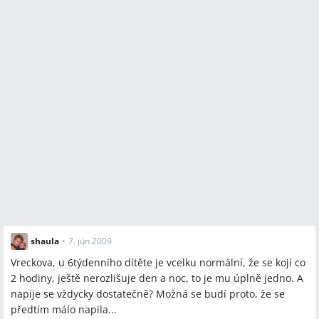
shaula
•
7. jún 2009
Vreckova, u 6týdenního dítěte je vcelku normální, že se kojí co
2 hodiny, ještě nerozlišuje den a noc, to je mu úplně jedno. A
napije se vždycky dostatečně? Možná se budí proto, že se
předtím málo napila...