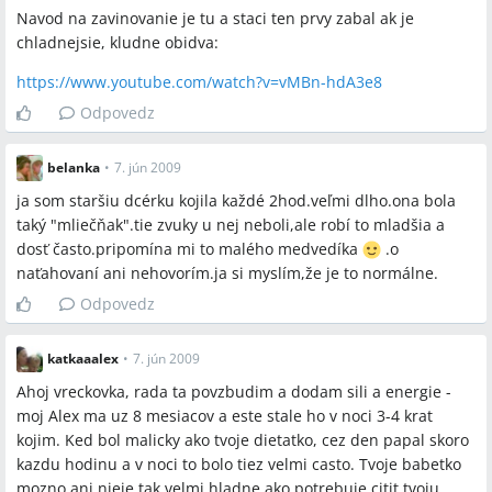
Navod na zavinovanie je tu a staci ten prvy zabal ak je
chladnejsie, kludne obidva:
https://www.youtube.com/watch?v=vMBn-hdA3e8
Odpovedz
belanka
•
7. jún 2009
ja som staršiu dcérku kojila každé 2hod.veľmi dlho.ona bola
taký "mliečňak".tie zvuky u nej neboli,ale robí to mladšia a
dosť často.pripomína mi to malého medvedíka
.o
naťahovaní ani nehovorím.ja si myslím,že je to normálne.
Odpovedz
katkaaalex
•
7. jún 2009
Ahoj vreckovka, rada ta povzbudim a dodam sili a energie -
moj Alex ma uz 8 mesiacov a este stale ho v noci 3-4 krat
kojim. Ked bol malicky ako tvoje dietatko, cez den papal skoro
kazdu hodinu a v noci to bolo tiez velmi casto. Tvoje babetko
mozno ani nieje tak velmi hladne ako potrebuje citit tvoju