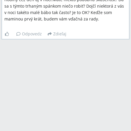
sa s týmto trhaným spánkom niečo robiť? Dojčí niektorá z vás
v noci takéto malé bábo tak často? Je to OK? Keďže som
maminou prvý krát, budem vám vďačná za rady.
Odpovedz
Zdieľaj