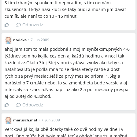
S tím trhaným spánkem ti neporadím, s tím nemám
zkušenosti. I když naši kluci se taky budí a musím jim dávat
cumlík, ale není to co 10 - 15 minut.
Odpovedz
noricka
•
7. jún 2009
ahoj,jam som to mala podobné s mojim synčekom,prvých 4-6
týždnov som ho kojila cez den aj každú hodinu a v noci tak
každe dve.Okolo 3tej-5tej v noci vydával zvuky ako keby sa
natahoval,to je podla mna to že dieta vtedy rastie a dost
rýchlo za prvý mesiac.Náš za prvý mesiac pribral 1,5kg a
narástol o 7 cm.Ale neboj,to sa zmení,dieta bude vacsie a aj
intervaly sa zvacsia.Naš napr už ako 2 a pol mesačný prespal
aj od 20tej do 4,30hod.
Odpovedz
marusch.mat
•
7. jún 2009
Vercková já kojila obě dcerky také co dvě hodiny ve dne i v
noci. Ono může být tvoje malá teď v období spurtu a možná