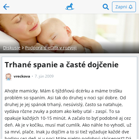
Zapni
Diskusie
Podpora dieťaťa v rozvoji
Trhané spanie a časté dojčenie
vreckova
7. jún 2009
Ahojte mamicky. Mám 6 týždňovú dcérku a máme trošku
problém so spaním. Asi tak do druhej v noci spí dobre. Od
druhej je jej spánok trhaný, nesúvislý, často sa naťahuje,
vydáva rôzne zvuky a potom ako keby uťal - zaspí. To sa
opakuje každých 10-15 minút. A začalo to byť podobné aj cez
deň. Ak je v kočíku, musí mať cumlík. Ako náhle ho vyhodí, už
sa mrví, plače. Inak ju dojčím a to si tiež vyžaduje každé dve
hodiny cez deň aj v noci.Máte niekto podobnú skúsenosť? Dá