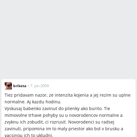
briketa
•
7. jún 2009
Tiez pridavam nazor, ze intenzita kojenia a jej rezim su uplne
normalne. Aj kazdu hodinu.
Vyskusaj babenko zavinut do plienky ako burito. Tie
mimovolne trhave pohyby su u novorodencov normalne a
zvyknu ich zobudit, ci rozrusit. Novorodenci su radsej
zavinuti, pripomina im to maly priestor ako bol v brusku a
vacsinou ich to ukludni.