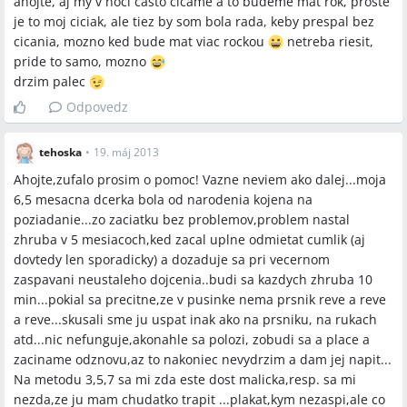
ahojte, aj my v noci casto cicame a to budeme mat rok, proste
je to moj ciciak, ale tiez by som bola rada, keby prespal bez
cicania, mozno ked bude mat viac rockou
netreba riesit,
pride to samo, mozno
drzim palec
Odpovedz
tehoska
•
19. máj 2013
Ahojte,zufalo prosim o pomoc! Vazne neviem ako dalej...moja
6,5 mesacna dcerka bola od narodenia kojena na
poziadanie...zo zaciatku bez problemov,problem nastal
zhruba v 5 mesiacoch,ked zacal uplne odmietat cumlik (aj
dovtedy len sporadicky) a dozaduje sa pri vecernom
zaspavani neustaleho dojcenia..budi sa kazdych zhruba 10
min...pokial sa precitne,ze v pusinke nema prsnik reve a reve
a reve...skusali sme ju uspat inak ako na prsniku, na rukach
atd...nic nefunguje,akonahle sa polozi, zobudi sa a place a
zaciname odznovu,az to nakoniec nevydrzim a dam jej napit...
Na metodu 3,5,7 sa mi zda este dost malicka,resp. sa mi
nezda,ze ju mam chudatko trapit ...plakat,kym nezaspi,ale co