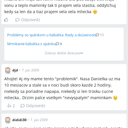
vonu a teplo maminky tak ti prajem vela stastia, oddytchuj
kedy sa len da a tiaz prajem vela vela mliecka
Odpovedz
Problémy so spánkom u bábätka: Rady a skúsenosti
11
Mrmkanie bábätka v spánku
8
Zobraz ďalšie diskusie
djd
•
7. jún 2009
Ahojte! Aj my mame tento "problemik". Nasa Danielka uz ma
10 mesiacov a stale sa v noci budi skoro kazde 2 hodiny,
niekedy sa poriadne napapa, niekedy si len trosku cucne
mliecka.. Drzim palce vsetkym "nevyspatym" maminkam
👍
2
Odpovedz
dididi30
•
7. jún 2009