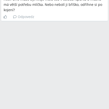
má větší potřebu mlíčka. Nebo nebolí ji bříško, odříhne si po
kojení?
Odpovedz