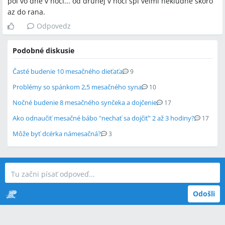
pol vo dne v noci... od druhej v noci spi velmi nekludne skoro
az do rana.
Odpovedz
Podobné diskusie
Časté budenie 10 mesačného dieťaťa
9
Problémy so spánkom 2,5 mesačného syna
10
Nočné budenie 8 mesačného synčeka a dojčenie
17
Ako odnaučiť mesačné bábo "nechať sa dojčiť" 2 až 3 hodiny?
17
Môže byť dcérka námesačná?
3
Odošli