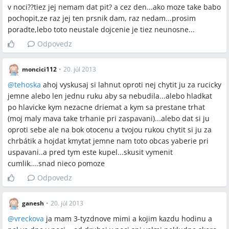
v noci??tiez jej nemam dat pit? a cez den...ako moze take babo
pochopit,ze raz jej ten prsnik dam, raz nedam...prosim
poradte,lebo toto neustale dojcenie je tiez neunosne...
Odpovedz
moncici112
•
20. júl 2013
@
tehoska
ahoj vyskusaj si lahnut oproti nej chytit ju za rucicky
jemne alebo len jednu ruku aby sa nebudila...alebo hladkat
po hlavicke kym nezacne driemat a kym sa prestane trhat
(moj maly mava take trhanie pri zaspavani)...alebo dat si ju
oproti sebe ale na bok otocenu a tvojou rukou chytit si ju za
chrbátik a hojdat kmytat jemne nam toto obcas yaberie pri
uspavani..a pred tym este kupel...skusit vymenit
cumlik....snad nieco pomoze
Odpovedz
ganesh
•
20. júl 2013
@
vreckova
ja mam 3-tyzdnove mimi a kojim kazdu hodinu a