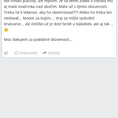
bol trošku plačlivý, ale myslím, že sa veľmi zľakol a zostala mu
aj malá modrinka nad obočím. Máte už s týmto skúsenosti.
Treba ísť k lekárovi, aby ho skontroloval??? Alebo ho treba len
sledovať... Moooc sa bojím.... Vraj sa môže spôsobiť
krvácanie... ale čelíčko už je dosť tvrdé u bábätiek, ale aj tak ...
Moc ďakujem za podobné skúsenosti...
Odpovedz
Zdieľaj