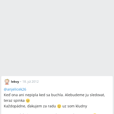
lekvy
•
18. júl 2012
@
anjelicek26
Keď ona ani nepipla ked sa buchla. Alebudeme ju sledovat,
teraz spinka
Každopádne, ďakujem za radu
uz som kludny