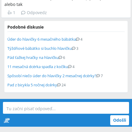
alebo tak
👍
1
Odpovedz
Podobné diskusie
Úder do hlavičky 6 mesačného bábätka
4
Týždňové bábätko si buchlo hlavičku
3
Pád ťažkej hračky na hlavičku
6
11 mesačná dcérka spadla z kočíku
4
Spôsobí niečo úder do hlavičky 2 mesačnej dcérky?
7
Pad z bicykla 5 ročnej dcérky
24
Odošli