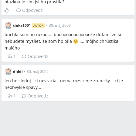
otazkou je cim jsi ho prastila?
Odpovedz
tinka1001
•
30. máj 2009
AUTOR
buchla som ho rukou.... boooooooooooooože dúfam, že si
nebudete myslieť, že som ho bila
.... môjho chrústika
malého
👍
1
Odpovedz
diddi
•
30. máj 2009
len ho sleduj...ci nevracia...nema rozsirene zrenicky....ci je
neobvykle spavy....
👍
1
Odpovedz