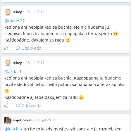
lekvy
•
18. júl 2012
@
mates22
keď ona ani nepipla ked sa buchla. No nic budeme ju
sledovat, lebo chvilu potom sa napapala a teraz spinka
Každopádne, ďakujem za radu
Odpovedz
lekvy
•
18. júl 2012
@
akdar1
keď ona ani nepipla ked sa buchla. Kazdopadne ju budeme
urcite sledovat, lebo chvilu potom sa napapala a teraz spinka
Každopádne aj tebe ďakujem za radu
Odpovedz
anjelicek26
•
18. júl 2012
@
katchi
- urcite to kazdy musi zvazit sam, ale je rozdiel, ked