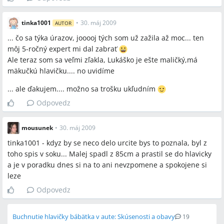
tinka1001
•
30. máj 2009
AUTOR
... čo sa týka úrazov, jooooj tých som už zažila až moc... ten
môj 5-ročný expert mi dal zabrať
Ale teraz som sa veľmi zľakla, Lukáško je ešte maličký,má
mäkučkú hlavičku.... no uvidíme
... ale ďakujem.... možno sa trošku ukľudním
Odpovedz
mousunek
•
30. máj 2009
tinka1001 - kdyz by se neco delo urcite bys to poznala, byl z
toho spis v soku... Malej spadl z 85cm a prastil se do hlavicky
a je v poradku dnes si na to ani nevzpomene a spokojene si
leze
Odpovedz
Buchnutie hlavičky bábätka v aute: Skúsenosti a obavy
19