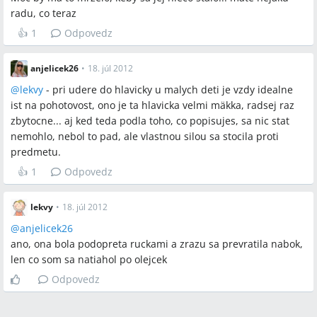
radu, co teraz
👍
1
Odpovedz
anjelicek26
•
18. júl 2012
@
lekvy
- pri udere do hlavicky u malych deti je vzdy idealne
ist na pohotovost, ono je ta hlavicka velmi mäkka, radsej raz
zbytocne... aj ked teda podla toho, co popisujes, sa nic stat
nemohlo, nebol to pad, ale vlastnou silou sa stocila proti
predmetu.
👍
1
Odpovedz
lekvy
•
18. júl 2012
@
anjelicek26
ano, ona bola podopreta ruckami a zrazu sa prevratila nabok,
len co som sa natiahol po olejcek
Odpovedz