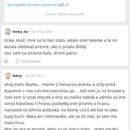
Syn spadol vo vani a ponoril sa
20
Zobraz ďalšie diskusie
lenka_da
•
30. máj 2009
tinka, klud, mne sa to tiez stalo, volala som lekarke a ta mi
kazala sledovat presne, ako ti pisala diddy
tiez som sa strasne bala, drzim palce
Odpovedz
lekvy
•
18. júl 2012
ahoj,mam otazku... mame 2 mesacnu dcerku a vzdy pred
kupanim s nou cvicime (vacsinou ja) ... dal som ju na brusko a
isiel som si vziat olejcek a ona sa zvalila nabok a udrela sa (nie
silno) hlavickou o hranu postielky (nie priamo o hranu,
nastastie to stlmila poduska, na ktorej cvici) ale bol to taku
tupy buch. Mala ani nemnaukla, ale sa mi zda, ze tam ma
malu hrcu.
Moc by ma to mrzelo, keby sa jej nieco stalo... mate nejaku