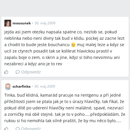
mousunek
•
30. máj 2009
jejda asi jsem otezku napsala spatne co, nezlob se, pokud
neblinka nebo neni divny tak bud v klidu, pockej az zacne lezt
a chodit to bude jeste bouchancu
muj malej leze a kdyz se
ucil ze ctyrech posadit tak se kolikrat hlavickou prastil v
zapalu boje o zem, o skrin a jine, kdyz si toho nevsimnu ani
nezabreci a kdyz ano je to rev
Odpovedz
scharfinka
•
30. máj 2009
Tinka, buď klidná, kamarád pracuje na rentgenu a při jedné
příležitosti jsem se ptala jak je to s úrazy hlavičky, tak říkal, že
pokud dítě po uderení hlavičky není malátné, spavé, nezvrací
a zorničky má obě stejné, tak je to v poho.....předpokládám, že
rukou si ho nemohla tak silně praštit, že by mu něco bylo.....
Odpovedz