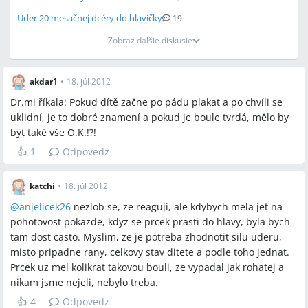
Úder 20 mesačnej dcéry do hlavičky
19
Zobraz ďalšie diskusie
akdar1
•
18. júl 2012
Dr.mi říkala: Pokud dítě začne po pádu plakat a po chvíli se
uklidní, je to dobré znamení a pokud je boule tvrdá, mělo by
být také vše O.K.!?!
👍
1
Odpovedz
katchi
•
18. júl 2012
@
anjelicek26
nezlob se, ze reaguji, ale kdybych mela jet na
pohotovost pokazde, kdyz se prcek prasti do hlavy, byla bych
tam dost casto. Myslim, ze je potreba zhodnotit silu uderu,
misto pripadne rany, celkovy stav ditete a podle toho jednat.
Prcek uz mel kolikrat takovou bouli, ze vypadal jak rohatej a
nikam jsme nejeli, nebylo treba.
👍
4
Odpovedz