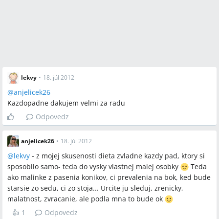
lekvy
•
18. júl 2012
@
anjelicek26
Kazdopadne dakujem velmi za radu
Odpovedz
anjelicek26
•
18. júl 2012
@
lekvy
- z mojej skusenosti dieta zvladne kazdy pad, ktory si
sposobilo samo- teda do vysky vlastnej malej osobky
Teda
ako malinke z pasenia konikov, ci prevalenia na bok, ked bude
starsie zo sedu, ci zo stoja... Urcite ju sleduj, zrenicky,
malatnost, zvracanie, ale podla mna to bude ok
👍
1
Odpovedz