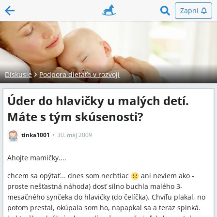
Zapni
Diskusie
Podpora dieťaťa v rozvoji
Úder do hlavičky u malých detí.
Máte s tým skúsenosti?
tinka1001
30. máj 2009
Ahojte mamičky....
chcem sa opýtať... dnes som nechtiac
ani neviem ako -
proste nešťastná náhoda) dosť silno buchla malého 3-
mesačného synčeka do hlavičky (do čelíčka). Chvíľu plakal, no
potom prestal, okúpala som ho, napapkal sa a teraz spinká.