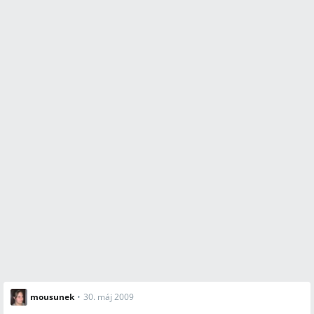
mousunek
•
30. máj 2009