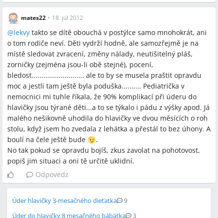
mates22
•
18. júl 2012
@
lekvy
takto se dítě obouchá v postýlce samo mnohokrát, ani
o tom rodiče neví. Děti vydrží hodně, ale samozřejmě je na
místě sledovat zvracení, změny nálady, neutišitelný pláš,
zorničky (zejména jsou-li obě stejné), pocení,
bledost........................... ale to by se musela praštit opravdu
moc a jestli tam ještě byla poduška.......... Pediatrička v
nemocnici mi tuhle říkala, že 90% komplikací při úderu do
hlavičky jsou týrané děti...a to se týkalo i pádu z výšky apod. Já
malého nešikovně uhodila do hlavičky ve dvou měsících o roh
stolu, když jsem ho zvedala z lehátka a přestál to bez úhony. A
boulí na čele ještě bude
.
No tak pokud se opravdu bojíš, zkus zavolat na pohotovost,
popiš jim situaci a oni tě určitě uklidní.
Odpovedz
Úder hlavičky 3-mesačného dieťatka
9
Úder do hlavičky 8 mesačného bábätka
3