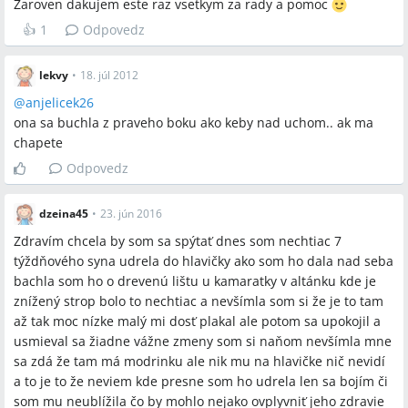
Zaroven dakujem este raz vsetkym za rady a pomoc
👍
1
Odpovedz
lekvy
•
18. júl 2012
@
anjelicek26
ona sa buchla z praveho boku ako keby nad uchom.. ak ma
chapete
Odpovedz
dzeina45
•
23. jún 2016
Zdravím chcela by som sa spýtať dnes som nechtiac 7
týždňového syna udrela do hlavičky ako som ho dala nad seba
bachla som ho o drevenú lištu u kamaratky v altánku kde je
znížený strop bolo to nechtiac a nevšímla som si že je to tam
až tak moc nízke malý mi dosť plakal ale potom sa upokojil a
usmieval sa žiadne vážne zmeny som si naňom nevšímla mne
sa zdá že tam má modrinku ale nik mu na hlavičke nič nevidí
a to je to že neviem kde presne som ho udrela len sa bojím či
som mu neublížila čo by mohlo nejako ovplyvniť jeho zdravie