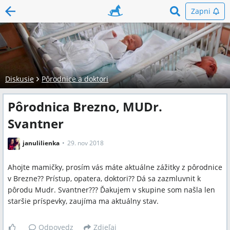
Zapni
Diskusie
Pôrodnice a doktori
Pôrodnica Brezno, MUDr.
Svantner
janulilienka
29. nov 2018
Ahojte mamičky, prosím vás máte aktuálne zážitky z pôrodnice
v Brezne?? Prístup, opatera, doktori?? Dá sa zazmluvnit k
pôrodu Mudr. Svantner??? Ďakujem v skupine som našla len
staršie príspevky, zaujíma ma aktuálny stav.
Odpovedz
Zdieľaj