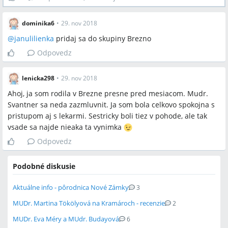
dominika6
•
29. nov 2018
@
janulilienka
pridaj sa do skupiny Brezno
Odpovedz
lenicka298
•
29. nov 2018
Ahoj, ja som rodila v Brezne presne pred mesiacom. Mudr.
Svantner sa neda zazmluvnit. Ja som bola celkovo spokojna s
pristupom aj s lekarmi. Sestricky boli tiez v pohode, ale tak
vsade sa najde nieaka ta vynimka
Odpovedz
Podobné diskusie
Aktuálne info - pôrodnica Nové Zámky
3
MUDr. Martina Tökölyová na Kramároch - recenzie
2
MUDr. Eva Méry a MUdr. Budayová
6