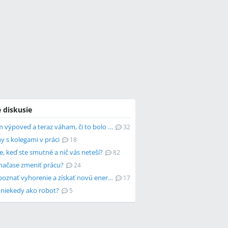
 diskusie
Dala som výpoveď a teraz váham, či to bolo správne rozhodnutie
32
y s kolegami v práci
18
e, keď ste smutné a nič vás neteší?
82
 načase zmeniť prácu?
24
Ako rozpoznať vyhorenie a získať novú energiu?
17
a niekedy ako robot?
5