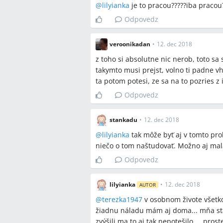
@
lilyianka
je to pracou?????iba pracou
Odpovedz
veroonikadan
•
12. dec 2018
z toho si absolutne nic nerob, toto sa
takymto musi prejst, volno ti padne vh
ta potom potesi, ze sa na to pozries z
Odpovedz
stankadu
•
12. dec 2018
@
lilyianka
tak môže byť aj v tomto pro
niečo o tom naštudovať. Možno aj mal
Odpovedz
lilyianka
•
12. dec 2018
AUTOR
@
terezka1947
v osobnom živote všetko
žiadnu náladu mám aj doma... mňa stál
zvýšili ma to aj tak nepotešilo.... pro