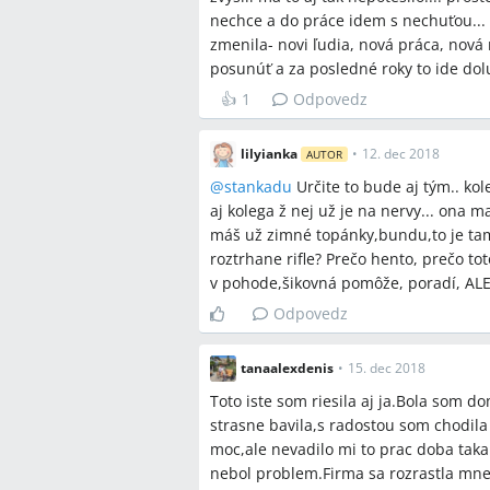
nechce a do práce idem s nechuťou...
zmenila- novi ľudia, nová práca, nová
posunúť a za posledné roky to ide do
👍
1
Odpovedz
lilyianka
•
12. dec 2018
AUTOR
@
stankadu
Určite to bude aj tým.. ko
aj kolega ž nej už je na nervy... ona 
máš už zimné topánky,bundu,to je tam
roztrhane rifle? Prečo hento, prečo to
v pohode,šikovná pomôže, poradí, ALE.
Odpovedz
tanaalexdenis
•
15. dec 2018
Toto iste som riesila aj ja.Bola som d
strasne bavila,s radostou som chodila
moc,ale nevadilo mi to prac doba taka
nebol problem.Firma sa rozrastla mne 