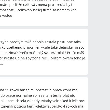
 mám pocit,že celková zmena prostredia by to
 možnosť... celkovo v našej firme sa nemám kde
lu vodou
legyňa predtým taká nebola,zostala postupne taká...
ma ku všetkému pripomienky,ale také detinske- prečo
 tak zima? Prečo máš taký sveter/ rolak? Prečo máš
to? Proste úplne zbytočné reči.. pritom okrem toho je
..
oma 11 rokov tak sa mi postastila praca,ktora ma
 do prace normalne som sa tam tesila,plat nic
 aku som chcela,vikendy,sviatky volno ked k lekarovi
zmenili poziciu fajn,kolektiv super.Po 4 rokoch ma