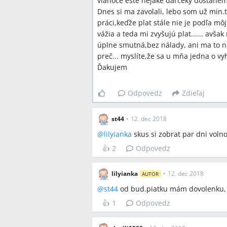
vianoce ešte nejaké darčeky dostaneme
Dnes si ma zavolali, lebo som už min.
práci,keďže plat stále nie je podľa m
vážia a teda mi zvyšujú plat...... avš
úplne smutná,bez nálady, ani ma to n
preč... myslíte,že sa u mňa jedna o vy
Ďakujem
Odpovedz
Zdieľaj
st44
•
12. dec 2018
@
lilyianka
skus si zobrat par dni volno
👍
2
Odpovedz
lilyianka
•
12. dec 2018
AUTOR
@
st44
od bud.piatku mám dovolenku, u
👍
1
Odpovedz