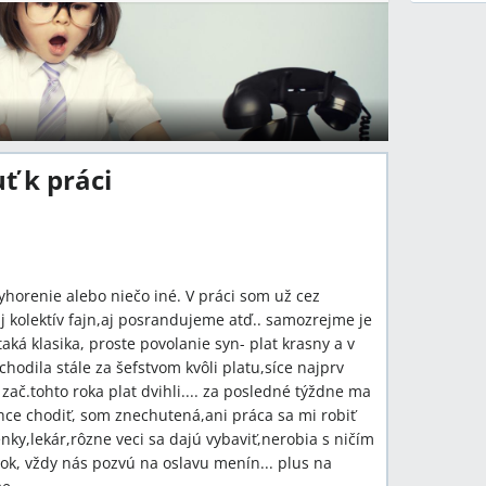
ť k práci
yhorenie alebo niečo iné. V práci som už cez
j kolektív fajn,aj posrandujeme atď.. samozrejme je
aká klasika, proste povolanie syn- plat krasny a v
hodila stále za šefstvom kvôli platu,síce najprv
zač.tohto roka plat dvihli.... za posledné týždne ma
chce chodiť, som znechutená,ani práca sa mi robiť
nky,lekár,rôzne veci sa dajú vybaviť,nerobia s ničím
ok, vždy nás pozvú na oslavu menín... plus na