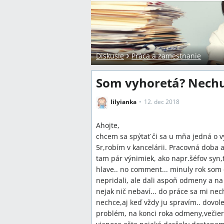
Diskusie
Práca a zamestnanie
Som vyhoretá? Nechu
lilyianka
12. dec 2018
Ahojte,
chcem sa spýtať či sa u mňa jedná o v
5r,robím v kancelárii. Pracovná doba a
tam pár výnimiek, ako napr.šéfov syn,t
hlave.. no comment... minuly rok som c
nepridali, ale dali aspoň odmeny a na 
nejak nič nebaví... do práce sa mi ne
nechce,aj keď vždy ju spravím.. dovole
problém, na konci roka odmeny,večier