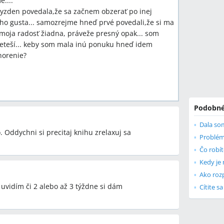
....
tyzden povedala,že sa začnem obzerať po inej
ôjho gusta... samozrejme hneď prvé povedali,že si ma
ak moja radosť žiadna, práveže presný opak... som
eteší... keby som mala inú ponuku hneď idem
horenie?
Podobné
. Oddychni si precitaj knihu zrelaxuj sa
Problém
Čo robít
Kedy je
vidím či 2 alebo až 3 týždne si dám
Cítite s