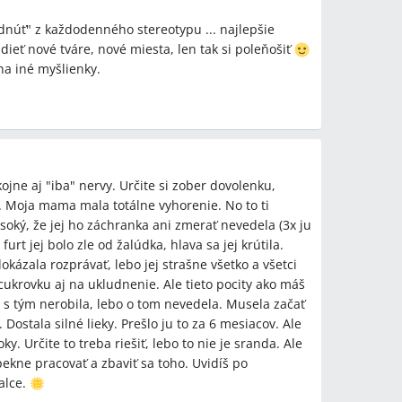
dnúť" z každodenného stereotypu ... najlepšie
dieť nové tváre, nové miesta, len tak si poleňošiť
 na iné myšlienky.
ojne aj "iba" nervy. Určite si zober dovolenku,
ví. Moja mama mala totálne vyhorenie. No to ti
ysoký, že jej ho záchranka ani zmerať nevedela (3x ju
urt jej bolo zle od žalúdka, hlava sa jej krútila.
ázala rozprávať, lebo jej strašne všetko a všetci
a cukrovku aj na ukludnenie. Ale tieto pocity ako máš
ič s tým nerobila, lebo o tom nevedela. Musela začať
 Dostala silné lieky. Prešlo ju to za 6 mesiacov. Ale
y. Určite to treba riešiť, lebo to nie je sranda. Ale
pekne pracovať a zbaviť sa toho. Uvidíš po
alce.