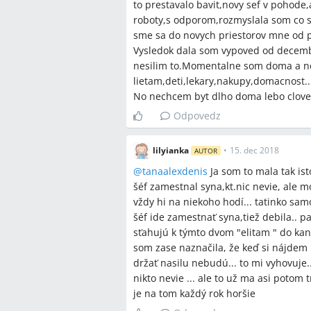
to prestavalo bavit,novy sef v pohode,
roboty,s odporom,rozmyslala som co s
sme sa do novych priestorov mne od p
Vysledok dala som vypoved od decem
nesilim to.Momentalne som doma a n
lietam,deti,lekary,nakupy,domacnost...
No nechcem byt dlho doma lebo clovek 
Odpovedz
lilyianka
•
15. dec 2018
AUTOR
@
tanaalexdenis
Ja som to mala tak ist
šéf zamestnal syna,kt.nic nevie, ale 
vždy hi na niekoho hodí... tatinko sam
šéf ide zamestnať syna,tiež debila.. 
sťahujú k týmto dvom "elitam " do ka
som zase naznačila, že keď si nájdem n
držať nasilu nebudú... to mi vyhovuje.
nikto nevie ... ale to už ma asi potom
je na tom každý rok horšie