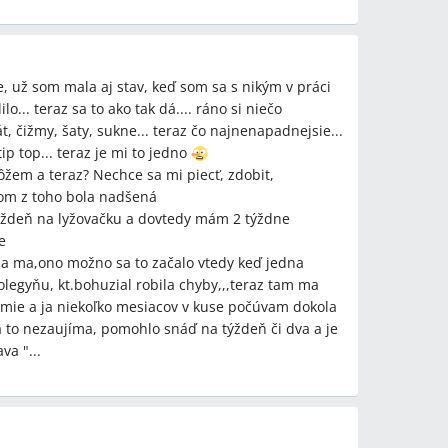
, už som mala aj stav, keď som sa s nikým v práci
lo... teraz sa to ako tak dá.... ráno si niečo
t, čižmy, šaty, sukne... teraz čo najnenapadnejsie...
ip top... teraz je mi to jedno
ôžem a teraz? Nechce sa mi piecť, zdobit,
som z toho bola nadšená
týždeň na lyžovačku a dovtedy mám 2 týždne
e
la ma,ono možno sa to začalo vtedy keď jedna
olegyňu, kt.bohuzial robila chyby,,,teraz tam ma
ozumie a ja niekoľko mesiacov v kuse počúvam dokola
ma to nezaujíma, pomohlo snáď na týždeň či dva a je
va "...