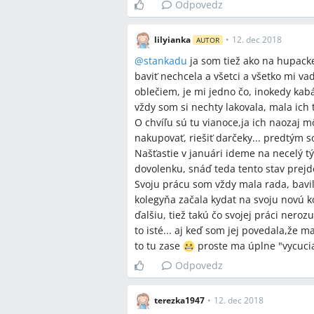
Odpovedz
lilyianka
•
12. dec 2018
AUTOR
@
stankadu
ja som tiež ako na hupacke
baviť nechcela a všetci a všetko mi vadi
oblečiem, je mi jedno čo, inokedy kabá
vždy som si nechty lakovala, mala ich t
O chvíľu sú tu vianoce,ja ich naozaj m
nakupovať, riešiť darčeky... predtým 
Našťastie v januári ideme na necelý 
dovolenku, snáď teda tento stav prejd
Svoju prácu som vždy mala rada, bavi
kolegyňa začala kydat na svoju novú k
ďalšiu, tiež takú čo svojej práci ner
to isté... aj keď som jej povedala,že 
to tu zase
proste ma úplne "vycucia
Odpovedz
terezka1947
•
12. dec 2018