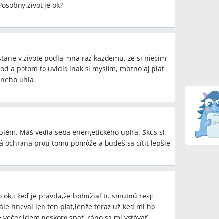
?osobny.zivot je ok?
 stane v zivote podla mna raz kazdemu, ze si niecim
od a potom to uvidis inak si myslim, mozno aj plat
 ineho uhla
blém. Máš vedla seba energetického upíra. Skús si
á ochrana proti tomu pomôže a budeš sa cítiť lepšie
 ok,i keď je pravda,že bohužiaľ tu smutnú resp
e hneval len ten plat,lenže teraz už keď mi ho
ste večer idem neskoro spať, ráno sa mi vstávať