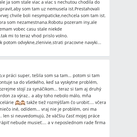
ale ja som stale viac a viac s nechutou chodila do
pravit,aby som tam uz nemusela ist.Prestahovali
rvej chvile boli nesympaticke,nechcela som tam ist.
bra som nezamestnana.Robotu pozeram iny,ale
emam vobec casu stale niekde
tak mi to teraz vhod prislo volno.
potom odvykne,zlenivie,strati pracovne navyki...
o,v práci super, tešila som sa tam... potom si tam
montuje sa do všetkého, keď sa vyskytne problém,
ozrejme stojí za synáčikom... teraz si tam aj druhý
pardon za výraz.. a aby toho nebolo málo, mňa
ncelárie
takže tiež rozmýšľam čo urobiť.... včera
iečo iné, odídem... vraj nie je problém, oni ma
.. len si neuvedomujú, že väčšiu časť mojej práce
 trápiť nebude musieť.... a v neposlednom rade firma