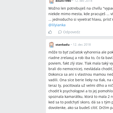
dzulli1980
•
12. dec 2018
Možno len potrebuješ na chvíľu "vypa
niekde mimo mesta, kde pracuješ ... vi
... jednoducho si vyvetrať hlavu, prísť
@
lilyianka
Odpovedz
stankadu
•
12. dec 2018
môže to byť začiatok vyhorenia ale pok
riadne zrelaxuj a rob iba to, čo ťa ba
poviem, fakt zlý stav. Tlak mala taký v
brali do nemocnice), nevládala chodiť, f
Dokonca sa ani s vlastnou mamou nedok
vadili. Ona síce berie lieky na tlak, n
teraz ty, pociťovala už velmi dlho a n
chodiť k psychologovi a to jej pomohlo.
spoznala kamarátku, ktorá to mala 2 rok
ked sa to podchytí skoro, dá sa s tým 
dovolenke, ako sa budeš cítiť. Držím p