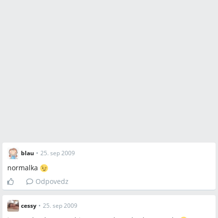
blau
•
25. sep 2009
normalka
Odpovedz
cessy
•
25. sep 2009