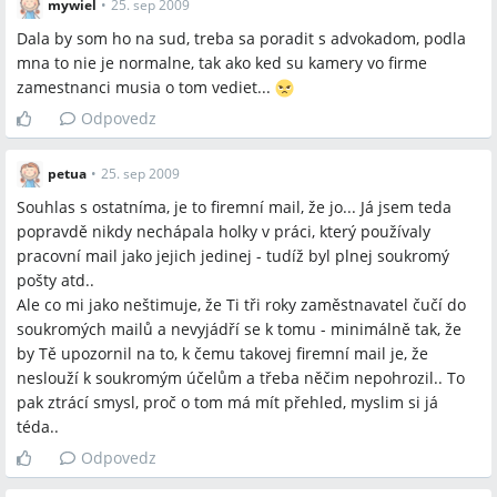
mywiel
•
25. sep 2009
Dala by som ho na sud, treba sa poradit s advokadom, podla
mna to nie je normalne, tak ako ked su kamery vo firme
zamestnanci musia o tom vediet...
Odpovedz
petua
•
25. sep 2009
Souhlas s ostatníma, je to firemní mail, že jo... Já jsem teda
popravdě nikdy nechápala holky v práci, který používaly
pracovní mail jako jejich jedinej - tudíž byl plnej soukromý
pošty atd..
Ale co mi jako neštimuje, že Ti tři roky zaměstnavatel čučí do
soukromých mailů a nevyjádří se k tomu - minimálně tak, že
by Tě upozornil na to, k čemu takovej firemní mail je, že
neslouží k soukromým účelům a třeba něčim nepohrozil.. To
pak ztrácí smysl, proč o tom má mít přehled, myslim si já
téda..
Odpovedz