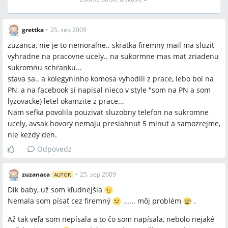
grettka
•
25. sep 2009
zuzanca, nie je to nemoralne.. skratka firemny mail ma sluzit
vyhradne na pracovne ucely.. na sukormne mas mat zriadenu
sukromnu schranku...
stava sa.. a kolegyninho komosa vyhodili z prace, lebo bol na
PN, a na facebook si napisal nieco v style "som na PN a som
lyzovacke) letel okamzite z prace...
Nam sefka povolila pouzivat sluzobny telefon na sukromne
ucely, avsak hovory nemaju presiahnut 5 minut a samozrejme,
nie kezdy den.
Odpovedz
zuzanaca
•
25. sep 2009
AUTOR
Dík baby, už som kľudnejšia
Nemala som písať cez firemný
...... môj problém
.
Až tak veľa som nepísala a to čo som napísala, nebolo nejaké