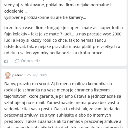
vtedy aj zablokovane, pokial ma firma nejake normalne it
oddelenie...
vyslovene protizakonne su ale tie kamery...
to ze to vo vasej firme funguje je super - mate asi super ludi a
fajn kolektiv - fakt je ze mate 7 ludi... u nas pracuje vyse 2000
ludi a keby si kazdy robil co chce, tak to nemas sancu
odsledovat, takze nejake pravidla musia platit pre vsetkych a
udeluju sa len vynimky podla pozicii a druhu prace...
Odpovedz
patrac
•
25. sep 2009
Damy, pravdu ma vroni. Aj firmena mailova komunikacia
(pokial je schranka na vase meno) je chranena listovym
tajomstvom, ktore garantuje priamo ústava a jednoznacne sa
vztahuje aj na e-mail. Zamestnavatel nema pravo bez vasho
vedomia citat vasu postu. Da sa to obist tak, ze vam to da do
pracovnej zmluvy, ze s tym suhlasite alebo do internych
predpisov. Takze zuzanaca ak to nemas v pracovnej zmluve a
ani si nepodpisala nikdy taky dodatok a nemate to v internych