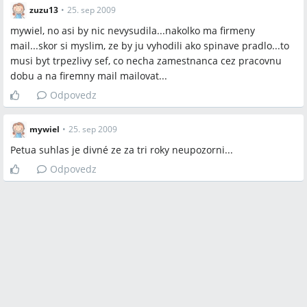
zuzu13
•
25. sep 2009
mywiel, no asi by nic nevysudila...nakolko ma firmeny
mail...skor si myslim, ze by ju vyhodili ako spinave pradlo...to
musi byt trpezlivy sef, co necha zamestnanca cez pracovnu
dobu a na firemny mail mailovat...
Odpovedz
mywiel
•
25. sep 2009
Petua suhlas je divné ze za tri roky neupozorni...
Odpovedz