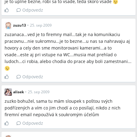
je to uplne bezne, robi sa to vsade, teda skoro vsade
Odpovedz
zuzu13
•
25. sep 2009
zuzanaca...ved je to firemny mail...tak je na komunikaciu
pracovnu...nie sukromnu...je to bezne...u nas sa nahravaju aj
hovory a cely den sme monitorovani kamerami...a to
vsade...este aj pri vstupe na WC...musia mat prehlad o
ludoch...ci robia, alebo chodia do prace aby boli zamestnani...
Odpovedz
alisek
•
25. sep 2009
zuzko bohužel, sama tu mám sloupek s poštou svých
podřízených a vím co jim chodí a co posílají, nikdo z nich
firemní email nepoužívá k soukromým účelům
Odpovedz