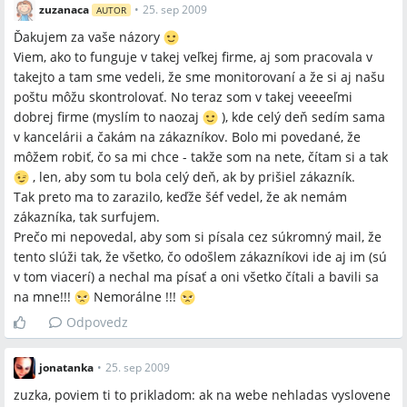
zuzanaca
•
25. sep 2009
AUTOR
Ďakujem za vaše názory
Viem, ako to funguje v takej veľkej firme, aj som pracovala v
takejto a tam sme vedeli, že sme monitorovaní a že si aj našu
poštu môžu skontrolovať. No teraz som v takej veeeeľmi
dobrej firme (myslím to naozaj
), kde celý deň sedím sama
v kancelárii a čakám na zákazníkov. Bolo mi povedané, že
môžem robiť, čo sa mi chce - takže som na nete, čítam si a tak
, len, aby som tu bola celý deň, ak by prišiel zákazník.
Tak preto ma to zarazilo, keďže šéf vedel, že ak nemám
zákazníka, tak surfujem.
Prečo mi nepovedal, aby som si písala cez súkromný mail, že
tento slúži tak, že všetko, čo odošlem zákazníkovi ide aj im (sú
v tom viacerí) a nechal ma písať a oni všetko čítali a bavili sa
na mne!!!
Nemorálne !!!
Odpovedz
jonatanka
•
25. sep 2009
zuzka, poviem ti to prikladom: ak na webe nehladas vyslovene