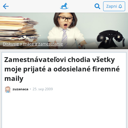
Zapni
Diskusie
Práca a zamestnanie
Zamestnávateľovi chodia všetky
moje prijaté a odosielané firemné
maily
zuzanaca
25. sep 2009