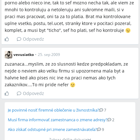
porno alebo nieco ine, tak to sef mozno necha tak, ale viem ze
mnohi to kontroluju a netoleruju ani sukromne maili, si v
praci mas pracovat, oni ta za to platia. Brat ma kontrolovane
uplne vsetko, postu, tel.ucet, stranky ktore v pocitaci pozeral,
komplet, a musi byt "ticho", sef ho plati, sef ho kontroluje
Odpovedz
vevusiatko
•
25. sep 2009
zuzanaca...myslim, ze zo slusnosti kedze predpokladam, ze
nejde o neviem ako velku firmu si upozornena mala byt a
halvne ked ako pises nic ine na praci nemas ako tych
zakaznikov....To mi pride nefer
Odpovedz
Je povinné nosiť firemné oblečenie u živnostníka?
7
Musí firma informovať zamestnanca o zmene adresy?
2
Ako získať odstupné pri zmene zamestnávateľa?
9
Zobraz ďalšie diskusie