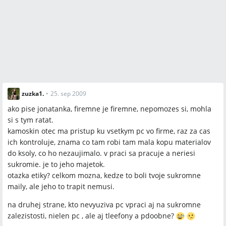
Q:
Môže zamestnávateľ kontrolovať aj firemné telefóny a
súkromné hovory?
A:
Účastníci potvrdili, že telefonické účty a hovory sa bežne
monitorujú a účtujú, pričom vysoké náklady z dôvodu
súkromných volaní môžu viesť k postihom.
Q:
Má zmysel zmeniť pracovné správanie po zistení
monitorovania?
A:
Diskusia odporúča prestať používať firemný mail na
zuzka1.
•
25. sep 2009
súkromné účely, používať súkromný e‑mail pre osobnú
ako pise jonatanka, firemne je firemne, nepomozes si, mohla
komunikáciu a skontrolovať pracovnú zmluvu a interné
si s tym ratat.
pravidlá.
kamoskin otec ma pristup ku vsetkym pc vo firme, raz za cas
ich kontroluje, znama co tam robi tam mala kopu materialov
do ksoly, co ho nezaujimalo. v praci sa pracuje a neriesi
Závery z diskusie
sukromie. je to jeho majetok.
Zhoda
otazka etiky? celkom mozna, kedze to boli tvoje sukromne
maily, ale jeho to trapit nemusi.
Firemný e‑mail je vnímaný väčšinou diskutujúcich ako
na druhej strane, kto nevyuziva pc vpraci aj na sukromne
majetok zamestnávateľa a mnohé firmy ho monitorujú.
zalezistosti, nielen pc , ale aj tleefony a pdoobne?
Monitorovanie často zahŕňa e‑maily, hovory, prístup na web