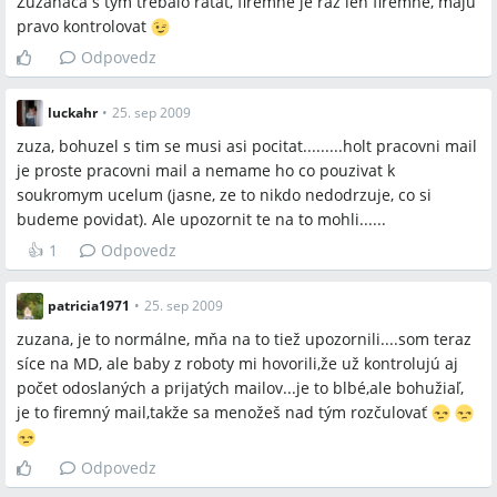
Zuzanaca s tym trebalo ratat, firemne je raz len firemne, maju
Najčastejšie otázky
pravo kontrolovat
Odpovedz
Q:
Môže zamestnávateľ čítať firemné e‑maily zamestnanca bez
jeho vedomia?
A:
Podľa diskusie existujú dve línie: niektorí účastníci tvrdia, že
luckahr
•
25. sep 2009
áno, ak ide o firemný mail, iní právne argumentujú, že listové
zuza, bohuzel s tim se musi asi pocitat.........holt pracovni mail
tajomstvo chráni komunikáciu a zamestnávateľ nemá právo
je proste pracovni mail a nemame ho co pouzivat k
čítať e‑maily bez vedomia, pokiaľ zamestnanec nepodpísal
soukromym ucelum (jasne, ze to nikdo nedodrzuje, co si
súhlas v pracovnej zmluve alebo interných predpisoch.
budeme povidat). Ale upozornit te na to mohli......
Q:
👍
Ako zamestnávateľ môže legálne monitorovať e‑maily a
1
Odpovedz
komunikáciu?
A:
Diskutujúci uvádzajú, že legálne je zahrnúť súhlas do
patricia1971
•
25. sep 2009
pracovnej zmluvy alebo interných smerníc, ktoré definujú, čo sa
zuzana, je to normálne, mňa na to tiež upozornili....som teraz
môže používať na súkromné účely; IT oddelenie môže tiež
síce na MD, ale baby z roboty mi hovorili,že už kontrolujú aj
blokovať vybrané weby a služby.
počet odoslaných a prijatých mailov...je to blbé,ale bohužiaľ,
Q:
je to firemný mail,takže sa menožeš nad tým rozčulovať
Sú kamery a nahrávanie hovorov na pracovisku dovolené?
A:
Podľa príspevkov sú kamery v priestoroch ako vstup na WC
zo zákona zakázané, nahrávanie hovorov a sledovanie hovorov
Odpovedz
je v praxi bežné, ale právna prípustnosť závisí od