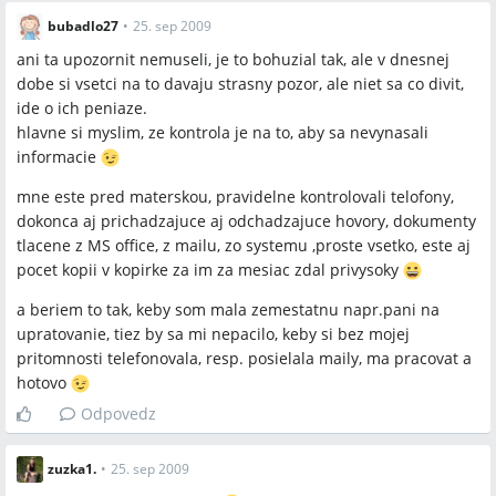
V akom rozsahu a za akých podmienok sú nahrávanie
bubadlo27
•
25. sep 2009
hovorov a sledovanie telefonátov právne prípustné bez
osobitného súhlasu?
ani ta upozornit nemuseli, je to bohuzial tak, ale v dnesnej
Ako presne ústavná ochrana listového tajomstva aplikuje na
dobe si vsetci na to davaju strasny pozor, ale niet sa co divit,
elektronickú komunikáciu firemného e‑mailu bez písomného
ide o ich peniaze.
súhlasu zamestnanca?
hlavne si myslim, ze kontrola je na to, aby sa nevynasali
informacie
mne este pred materskou, pravidelne kontrolovali telofony,
dokonca aj prichadzajuce aj odchadzajuce hovory, dokumenty
Spomenuté značky a firmy
tlacene z MS office, z mailu, zo systemu ,proste vsetko, este aj
pocet kopii v kopirke za im za mesiac zdal privysoky
Siemense
a beriem to tak, keby som mala zemestatnu napr.pani na
upratovanie, tiez by sa mi nepacilo, keby si bez mojej
Spomenuté produkty a metódy
pritomnosti telefonovala, resp. posielala maily, ma pracovat a
hotovo
firemný e‑mail, interné smernice, pracovná zmluva, dodatok k
zmluve, listové tajomstvo, monitorovanie e‑mailov, nahrávanie
Odpovedz
hovorov, monitorovanie telefónov, kamery na pracovisku,
blokovanie webových stránok, monitorovanie tlače a kopírok,
zuzka1.
•
25. sep 2009
súdna žaloba