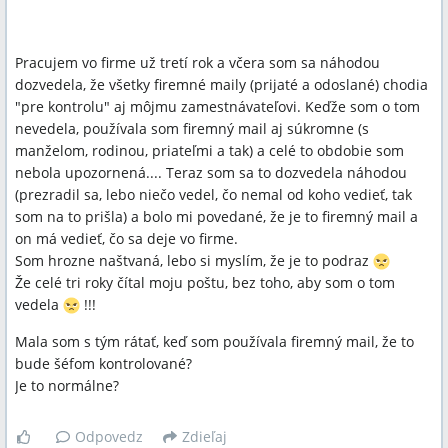
Pracujem vo firme už tretí rok a včera som sa náhodou
dozvedela, že všetky firemné maily (prijaté a odoslané) chodia
"pre kontrolu" aj môjmu zamestnávateľovi. Keďže som o tom
nevedela, používala som firemný mail aj súkromne (s
manželom, rodinou, priateľmi a tak) a celé to obdobie som
nebola upozornená.... Teraz som sa to dozvedela náhodou
(prezradil sa, lebo niečo vedel, čo nemal od koho vedieť, tak
som na to prišla) a bolo mi povedané, že je to firemný mail a
on má vedieť, čo sa deje vo firme.
Som hrozne naštvaná, lebo si myslím, že je to podraz
Že celé tri roky čítal moju poštu, bez toho, aby som o tom
vedela
!!!
Mala som s tým rátať, keď som používala firemný mail, že to
bude šéfom kontrolované?
Je to normálne?
Odpovedz
Zdieľaj