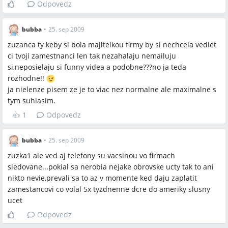
a štatistiky tlače či kopírovania.
Odpovedz
Zamestnanec by mal predpokladať, že firemný mail nie je
určený pre súkromnú komunikáciu.
bubba
•
25. sep 2009
zuzanca ty keby si bola majitelkou firmy by si nechcela vediet
Sporné názory
ci tvoji zamestnanci len tak nezahalaju nemailuju
si,neposielaju si funny videa a podobne???no ja teda
Niektorí účastníci tvrdia, že zamestnávateľ môže čítať
rozhodne!!
firemné e‑maily bez špeciálneho oznámenia, iní
ja nielenze pisem ze je to viac nez normalne ale maximalne s
argumentujú, že to porušuje listové tajomstvo garantované
tym suhlasim.
ústavou.
👍
1
Odpovedz
Niektorí navrhujú súdnu cestu (žalobu) pri neoznámenom
monitorovaní, iní tvrdia, že žaloba nemusí uspieť, ak bol
súhlas implicitne alebo explicitne daný v zmluve alebo
bubba
•
25. sep 2009
interných predpisoch.
zuzka1 ale ved aj telefony su vacsinou vo firmach
sledovane...pokial sa nerobia nejake obrovske ucty tak to ani
nikto nevie,prevali sa to az v momente ked daju zaplatit
Otvorené otázky
zamestancovi co volal 5x tyzdnenne dcre do ameriky slusny
Vyžaduje slovenské právo explicitné predchádzajúce
ucet
oznámenie zamestnancovi na to, aby bolo monitorovanie
Odpovedz
e‑mailov plne legálne?