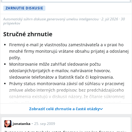
ZHRNUTIE DISKUSIE
Automatický súhrn diskusie generovaný umelou inteligenciou
·
2. júl 2026
·
30
príspevkov
Stručné zhrnutie
Firemný e-mail je vlastnosťou zamestnávateľa a v praxi ho
mnohé firmy monitorujú vrátane obsahu prijatej a odoslanej
pošty.
Monitorovanie môže zahŕňať sledovanie počtu
odoslaných/prijatých e‑mailov, nahrávanie hovorov,
sledovanie telefonátov a štatistík tlače či kopírovania.
Právny status monitorovania závisí od súhlasu v pracovnej
zmluve alebo interných predpisov; bez predchádzajúceho
oznámenia existujú v diskusii názory, že čítanie súkromnej
pošty môže byť protiprávne (odkaz na "listové tajomstvo"
Zobraziť celé zhrnutie a časté otázky
garantované ústavou).
jonatanka
•
25. sep 2009