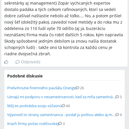
sekretárky aj management) Zopár vychcaných expertov
dostalo padáka a tých celkom rafinovaných, ktorí sa vedeli
dobre zašívať naštastie nebolo až toľko.... No, a potom prišiel
nový šéf (doležitý pako), zaviedol nové metódy a do roka mu z
oddelenia zo 110 ľudí vyše 70 odišlo (aj ja, buzeráciu
neznášam) Firma mala čo robiť ďalších 5 rokov, kým napravila
škody spôsobené jedným debilom (a znovu našla dostatok
schopných ľudí) - takže ono tá kontrola za každú cenu je
riadne dvojsečná zbraň.
Odpovedz
Podobné diskusie
Prešvihnutie firemného paušálu Orange
26
Uznajú mi podporu v nezamestnanosti, keď za mňa zamestnávateľ pár mesiacov ne...
3
Môj ex podvádza svoju súčasnú
44
Výpoveď zo strany zamestnanca - poslať ju poštou alebo aj mailom?
4
Krach firmy počas rodičovskej
3