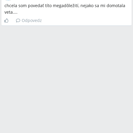
chcela som povedať títo megadôležití, nejako sa mi domotala
veta....
Odpovedz