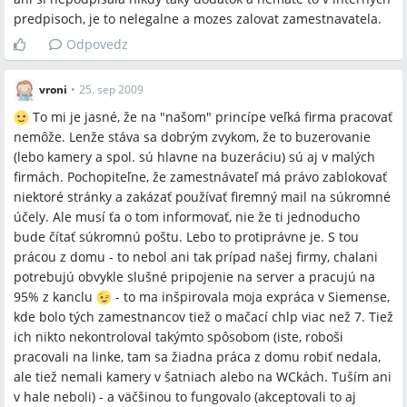
predpisoch, je to nelegalne a mozes zalovat zamestnavatela.
Odpovedz
vroni
•
25. sep 2009
To mi je jasné, že na "našom" princípe veľká firma pracovať
nemôže. Lenže stáva sa dobrým zvykom, že to buzerovanie
(lebo kamery a spol. sú hlavne na buzeráciu) sú aj v malých
firmách. Pochopiteľne, že zamestnávateľ má právo zablokovať
niektoré stránky a zakázať používať firemný mail na súkromné
účely. Ale musí ťa o tom informovať, nie že ti jednoducho
bude čítať súkromnú poštu. Lebo to protiprávne je. S tou
prácou z domu - to nebol ani tak prípad našej firmy, chalani
potrebujú obvykle slušné pripojenie na server a pracujú na
95% z kanclu
- to ma inšpirovala moja expráca v Siemense,
kde bolo tých zamestnancov tiež o mačací chlp viac než 7. Tiež
ich nikto nekontroloval takýmto spôsobom (iste, roboši
pracovali na linke, tam sa žiadna práca z domu robiť nedala,
ale tiež nemali kamery v šatniach alebo na WCkách. Tuším ani
v hale neboli) - a väčšinou to fungovalo (akceptovali to aj