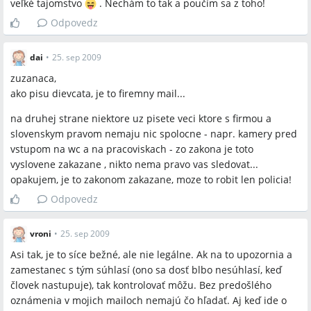
veľké tajomstvo
. Nechám to tak a poučím sa z toho!
Odpovedz
dai
•
25. sep 2009
zuzanaca,
ako pisu dievcata, je to firemny mail...
na druhej strane niektore uz pisete veci ktore s firmou a
slovenskym pravom nemaju nic spolocne - napr. kamery pred
vstupom na wc a na pracoviskach - zo zakona je toto
vyslovene zakazane , nikto nema pravo vas sledovat...
opakujem, je to zakonom zakazane, moze to robit len policia!
Odpovedz
vroni
•
25. sep 2009
Asi tak, je to síce bežné, ale nie legálne. Ak na to upozornia a
zamestanec s tým súhlasí (ono sa dosť blbo nesúhlasí, keď
človek nastupuje), tak kontrolovať môžu. Bez predošlého
oznámenia v mojich mailoch nemajú čo hľadať. Aj keď ide o