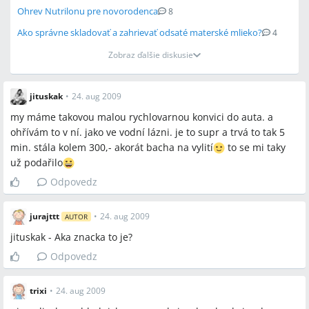
Ohrev Nutrilonu pre novorodenca
8
Ako správne skladovať a zahrievať odsaté materské mlieko?
4
Zobraz ďalšie diskusie
jituskak
•
24. aug 2009
my máme takovou malou rychlovarnou konvici do auta. a
ohřívám to v ní. jako ve vodní lázni. je to supr a trvá to tak 5
min. stála kolem 300,- akorát bacha na vylití
to se mi taky
už podařilo
Odpovedz
jurajttt
•
24. aug 2009
AUTOR
jituskak - Aka znacka to je?
Odpovedz
trixi
•
24. aug 2009