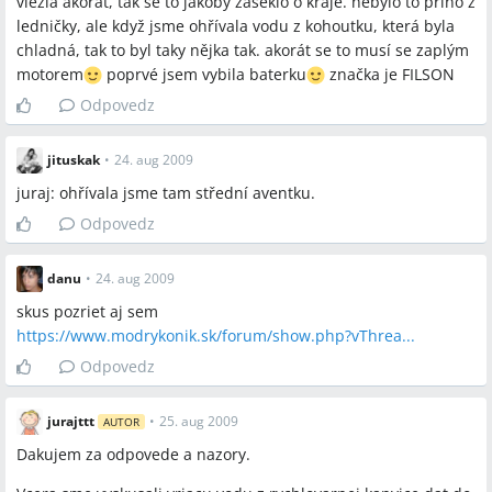
vlezla akorát, tak se to jakoby zaseklo o kraje. nebylo to příno z
ledničky, ale když jsme ohřívala vodu z kohoutku, která byla
chladná, tak to byl taky nějka tak. akorát se to musí se zaplým
motorem
poprvé jsem vybila baterku
značka je FILSON
Odpovedz
jituskak
•
24. aug 2009
juraj: ohřívala jsme tam střední aventku.
Odpovedz
danu
•
24. aug 2009
skus pozriet aj sem
https://www.modrykonik.sk/forum/show.php?vThrea...
Odpovedz
jurajttt
•
25. aug 2009
AUTOR
Dakujem za odpovede a nazory.