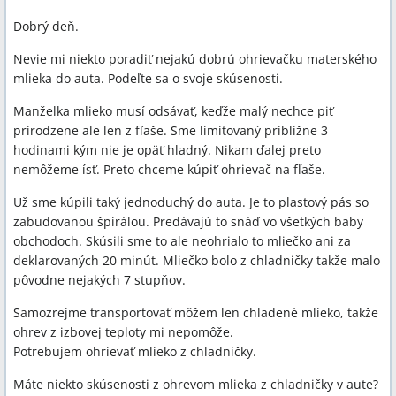
Dobrý deň.
Nevie mi niekto poradiť nejakú dobrú ohrievačku materského
mlieka do auta. Podeľte sa o svoje skúsenosti.
Manželka mlieko musí odsávať, keďže malý nechce piť
prirodzene ale len z fľaše. Sme limitovaný približne 3
hodinami kým nie je opäť hladný. Nikam ďalej preto
nemôžeme ísť. Preto chceme kúpiť ohrievač na fľaše.
Už sme kúpili taký jednoduchý do auta. Je to plastový pás so
zabudovanou špirálou. Predávajú to snáď vo všetkých baby
obchodoch. Skúsili sme to ale neohrialo to mliečko ani za
deklarovaných 20 minút. Mliečko bolo z chladničky takže malo
pôvodne nejakých 7 stupňov.
Samozrejme transportovať môžem len chladené mlieko, takže
ohrev z izbovej teploty mi nepomôže.
Potrebujem ohrievať mlieko z chladničky.
Máte niekto skúsenosti z ohrevom mlieka z chladničky v aute?