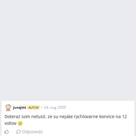
jurajttt
•
24. aug 2009
AUTOR
Doteraz som netusil, ze su nejake rychlovarne konvice na 12
voltov
Odpovedz