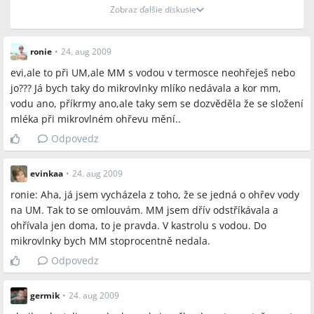
Zobraz ďalšie diskusie
ronie
•
24. aug 2009
evi,ale to při UM,ale MM s vodou v termosce neohřeješ nebo
jo??? Já bych taky do mikrovlnky mlíko nedávala a kor mm,
vodu ano, příkrmy ano,ale taky sem se dozvěděla že se složení
mléka při mikrovlném ohřevu mění..
Odpovedz
evinkaa
•
24. aug 2009
ronie: Aha, já jsem vycházela z toho, že se jedná o ohřev vody
na UM. Tak to se omlouvám. MM jsem dřív odstříkávala a
ohřívala jen doma, to je pravda. V kastrolu s vodou. Do
mikrovlnky bych MM stoprocentně nedala.
Odpovedz
germik
•
24. aug 2009