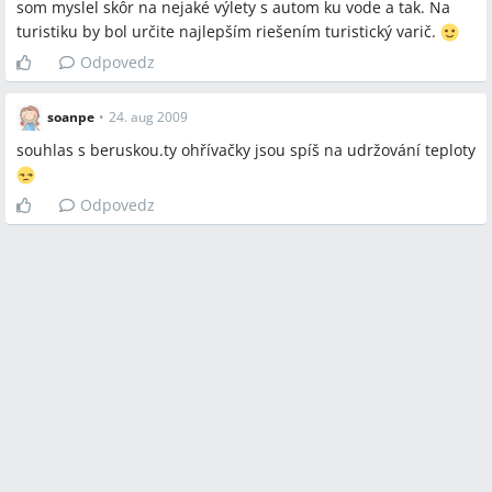
som myslel skôr na nejaké výlety s autom ku vode a tak. Na
turistiku by bol určite najlepším riešením turistický varič.
Odpovedz
soanpe
•
24. aug 2009
souhlas s beruskou.ty ohřívačky jsou spíš na udržování teploty
Odpovedz