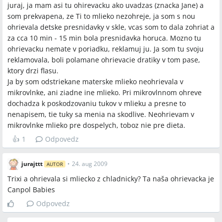
juraj, ja mam asi tu ohirevacku ako uvadzas (znacka Jane) a
som prekvapena, ze Ti to mlieko nezohreje, ja som s nou
ohrievala detske presnidavky v skle, vcas som to dala zohriat a
za cca 10 min - 15 min bola presnidavka horuca. Mozno tu
ohrievacku nemate v poriadku, reklamuj ju. Ja som tu svoju
reklamovala, boli polamane ohrievacie dratiky v tom pase,
ktory drzi flasu.
Ja by som odstriekane materske mlieko neohrievala v
mikrovlnke, ani ziadne ine mlieko. Pri mikrovlnnom ohreve
dochadza k poskodzovaniu tukov v mlieku a presne to
nenapisem, tie tuky sa menia na skodlive. Neohrievam v
mikrovlnke mlieko pre dospelych, toboz nie pre dieta.
👍
1
Odpovedz
jurajttt
•
24. aug 2009
AUTOR
Trixi a ohrievala si mliecko z chladnicky? Ta naša ohrievacka je
Canpol Babies
Odpovedz