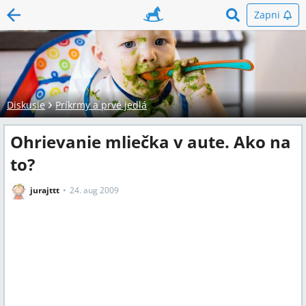
Zapni
Diskusie
Príkrmy a prvé jedlá
Ohrievanie mliečka v aute. Ako na
to?
jurajttt
24. aug 2009