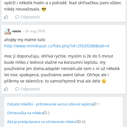
vydrží i několik hodin a v pohodě. Nad ohřívačkou jsem vůbec
nikdy neuvažovala.
Odpovedz
ronie
•
24. aug 2009
ahojky my máme tuto
http://www.mimibazar.cz/foto.php?id=25639288&tab=4
moc jí doporučuju, ohřívá rychle, myslím si že do 5 minut
bude mlíko z lednice vlažné na konzumní teplotu, my
používáme jen doma,adaptér nemám,ale sem s ní už několik
let moc spokojená, používáme avent lahve. Ohřeje ale i
příkrmy ve skleničce, to samozřejmně trvá ale déle
Odpovedz
Odsaté mliečko - prihrievanie verzus izbová teplota
1
Ohrievačka na mlieko
2
Aká je predpríprava na ohrievanie mlieka?
26