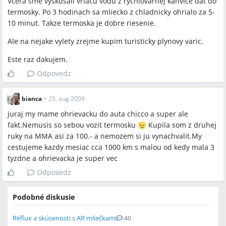
Vcera sme vyskusali vriacu vodu z rychlovarnej kanvice dat do
termosky. Po 3 hodinach sa mliecko z chladnicky ohrialo za 5-
10 minut. Takze termoska je dobre riesenie.
Ale na nejake vylety zrejme kupim turisticky plynovy varic.
Este raz dakujem.
Odpovedz
bianca
•
25. aug 2009
juraj my mame ohrievacku do auta chicco a super ale
fakt.Nemusis so sebou vozit termosku
Kupila som z druhej
ruky na MMA asi za 100.- a nemozem si ju vynachvalit.My
cestujeme kazdy mesiac cca 1000 km s malou od kedy mala 3
tyzdne a ohrievacka je super vec
Odpovedz
Podobné diskusie
Reflux a skúsenosti s AR mliečkami
40