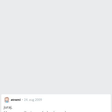
atrami
•
24. aug 2009
juraj,