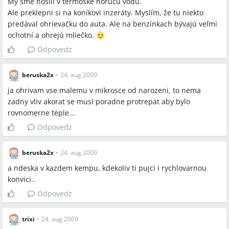
My sme nosili v termoske horúcu vodu.
Ale preklepni si na koníkovi inzeráty. Myslím, že tu niekto
predával ohrievačku do auta. Ale na benzínkach bývajú veľmi
ochotní a ohrejú mliečko.
Odpovedz
beruska2x
•
24. aug 2009
ja ohrivam vse malemu v mikrosce od narozeni, to nema
zadny vliv akorat se musi poradne protrepat aby bylo
rovnomerne teple...
Odpovedz
beruska2x
•
24. aug 2009
a ndeska v kazdem kempu, kdekoliv ti pujci i rychlovarnou
konvici..
Odpovedz
trixi
•
24. aug 2009