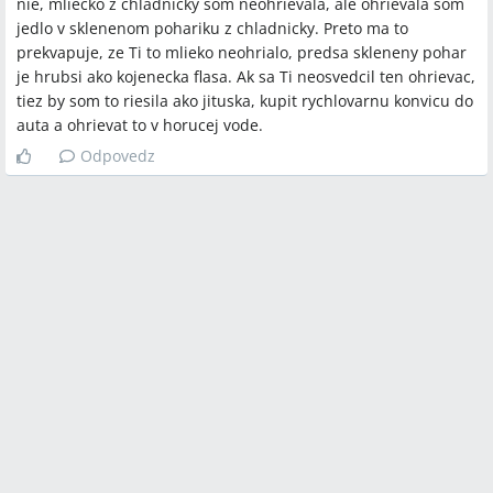
nie, mliecko z chladnicky som neohrievala, ale ohrievala som
jedlo v sklenenom pohariku z chladnicky. Preto ma to
prekvapuje, ze Ti to mlieko neohrialo, predsa skleneny pohar
je hrubsi ako kojenecka flasa. Ak sa Ti neosvedcil ten ohrievac,
tiez by som to riesila ako jituska, kupit rychlovarnu konvicu do
auta a ohrievat to v horucej vode.
Odpovedz