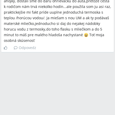
ahojky, dostali sme do daru ohrievačku do auta,pretože cesta
k rodičom nám trvá niekolko hodín...ale použila som ju asi raz,
praktickejšie mi fakt príde uuplne jednoduchá termoska s
teplou /horúcou vodou/. Ja miešam s nou UM a ak ty podávaš
materské mliečko,jednoducho si daj do nejakej nádobky
horucu vodu z termosky,do toho flasku s mliečkom a do 5
minut to máš pre malého hladoša nachystané
Toť moja
osobná skúsenosť
Odpovedz