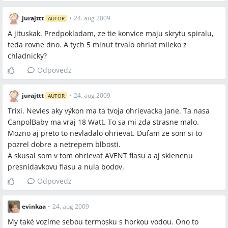
jurajttt
•
24. aug 2009
AUTOR
A jituskak. Predpokladam, ze tie konvice maju skrytu spiralu,
teda rovne dno. A tych 5 minut trvalo ohriat mlieko z
chladnicky?
Odpovedz
jurajttt
•
24. aug 2009
AUTOR
Trixi. Nevies aky výkon ma ta tvoja ohrievacka Jane. Ta nasa
CanpolBaby ma vraj 18 Watt. To sa mi zda strasne malo.
Mozno aj preto to nevladalo ohrievat. Dufam ze som si to
pozrel dobre a netrepem blbosti.
A skusal som v tom ohrievat AVENT flasu a aj sklenenu
presnidavkovu flasu a nula bodov.
Odpovedz
evinkaa
•
24. aug 2009
My také vozíme sebou termosku s horkou vodou. Ono to