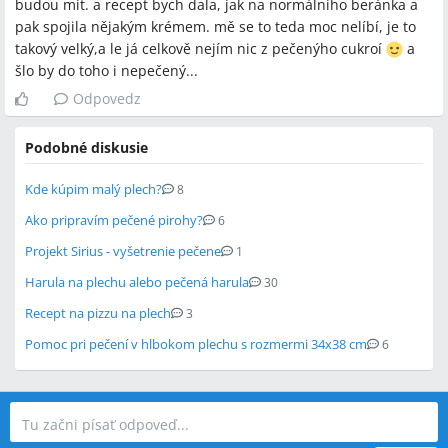
budou mít. a recept bych dala, jak na normálního beránka a
pak spojila nějakým krémem. mě se to teda moc nelíbí, je to
takový velký,a le já celkově nejím nic z pečenýho cukroí
a
šlo by do toho i nepečený...
Odpovedz
Podobné diskusie
Kde kúpim malý plech?
8
Ako pripravím pečené pirohy?
6
Projekt Sirius - vyšetrenie pečene
1
Harula na plechu alebo pečená harula
30
Recept na pizzu na plech
3
Pomoc pri pečení v hlbokom plechu s rozmermi 34x38 cm
6