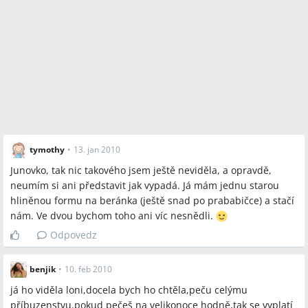
tymothy
•
13. jan 2010
Junovko, tak nic takového jsem ještě neviděla, a opravdě,
neumím si ani představit jak vypadá. Já mám jednu starou
hliněnou formu na beránka (ještě snad po prababičce) a stačí
nám. Ve dvou bychom toho ani víc nesnědli.
Odpovedz
benjik
•
10. feb 2010
já ho viděla loni,docela bych ho chtěla,peču celýmu
příbuzenstvu.pokud pečeš na velikonoce hodně,tak se vyplatí