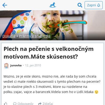
Zapni
Diskusie
Príkrmy a prvé jedlá
Plech na pečenie s velkonočným
motívom.Máte skúsenosť?
junovka
12. jan 2010
Mozno, ze je este skoro, mozno nie, ale rada by som chcela
vediet ci mate niekto skusenosti s tymto plechom na pecenie?
Je to vlastne plech s 3 motivmi, ktore su rozdelene na
polku.:zajac, vajce a barancek.Videla som ho v Lidli.Vdaka
Odpovedz
Zdieľaj