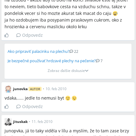
to neviem, tieto babovkove cesta na vzduchu schnu, takze v
pondelok vecer si ho mozte akurat tak macat do caju
ja ho ozdobujem iba posypanim praskovym cukrom, oko z
hrozienka a cervenu maslicku okolo krku
Odpovedz
Ako pripraviť palacinku na plechu?
22
Je bezpečné používať hrdzavé plechy na pečenie?
7
Zobraz ďalšie diskusie
junovka
•
10. feb 2010
AUTOR
vdaka,..... jedle to nemusi byt
Odpovedz
jituskak
•
11. feb 2010
junopvka, já to taky viděla v lílu a myslím, že to tam zase brzy