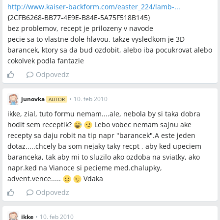
http://www.kaiser-backform.com/easter_224/lamb-...
{2CFB6268-BB77-4E9E-B84E-5A75F518B145}
bez problemov, recept je prilozeny v navode
pecie sa to vlastne dole hlavou, takze vysledkom je 3D
barancek, ktory sa da bud ozdobit, alebo iba pocukrovat alebo
cokolvek podla fantazie
Odpovedz
junovka
•
10. feb 2010
AUTOR
ikke, zial, tuto formu nemam....ale, nebola by si taka dobra
hodit sem receptik?
Lebo vobec nemam sajnu ake
recepty sa daju robit na tip napr "barancek".A este jeden
dotaz.....chcely ba som nejaky taky recpt , aby ked upeciem
baranceka, tak aby mi to sluzilo ako ozdoba na sviatky, ako
napr.ked na Vianoce si pecieme med.chalupky,
advent.vence.....
Vdaka
Odpovedz
ikke
•
10. feb 2010