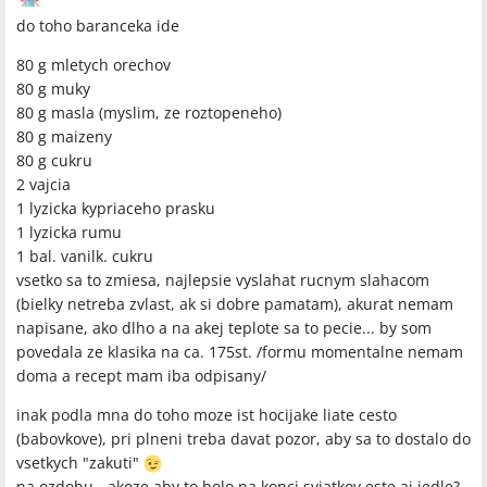
do toho baranceka ide
80 g mletych orechov
80 g muky
80 g masla (myslim, ze roztopeneho)
80 g maizeny
80 g cukru
2 vajcia
1 lyzicka kypriaceho prasku
1 lyzicka rumu
1 bal. vanilk. cukru
vsetko sa to zmiesa, najlepsie vyslahat rucnym slahacom
(bielky netreba zvlast, ak si dobre pamatam), akurat nemam
napisane, ako dlho a na akej teplote sa to pecie... by som
povedala ze klasika na ca. 175st. /formu momentalne nemam
doma a recept mam iba odpisany/
inak podla mna do toho moze ist hocijake liate cesto
(babovkove), pri plneni treba davat pozor, aby sa to dostalo do
vsetkych "zakuti"
na ozdobu - akoze aby to bolo na konci sviatkov este aj jedle?