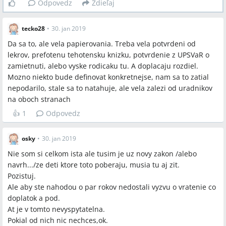
Odpovedz
Zdieľaj
tecko28
•
30. jan 2019
Da sa to, ale vela papierovania. Treba vela potvrdeni od
lekrov, prefotenu tehotensku knizku, potvrdenie z UPSVaR o
zamietnuti, alebo vyske rodicaku tu. A doplacaju rozdiel.
Mozno niekto bude definovat konkretnejse, nam sa to zatial
nepodarilo, stale sa to natahuje, ale vela zalezi od uradnikov
na oboch stranach
👍
1
Odpovedz
osky
•
30. jan 2019
Nie som si celkom ista ale tusim je uz novy zakon /alebo
navrh.../ze deti ktore toto poberaju, musia tu aj zit.
Pozistuj.
Ale aby ste nahodou o par rokov nedostali vyzvu o vratenie co
doplatok a pod.
At je v tomto nevyspytatelna.
Pokial od nich nic nechces,ok.