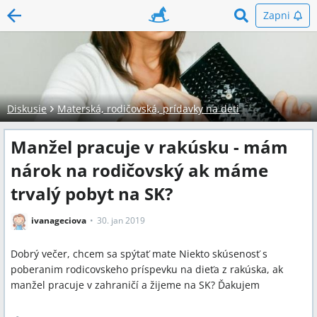
Zapni
Diskusie
Materská, rodičovská, prídavky na deti
Manžel pracuje v rakúsku - mám
nárok na rodičovský ak máme
trvalý pobyt na SK?
ivanageciova
30. jan 2019
Dobrý večer, chcem sa spýtať mate Niekto skúsenosť s
poberanim rodicovskeho príspevku na dieťa z rakúska, ak
manžel pracuje v zahraničí a žijeme na SK? Ďakujem