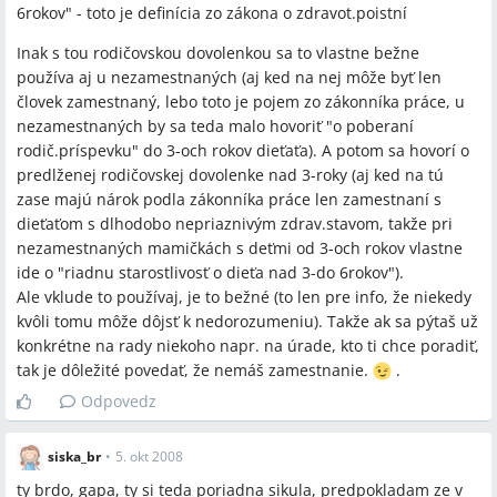
6rokov" - toto je definícia zo zákona o zdravot.poistní
Inak s tou rodičovskou dovolenkou sa to vlastne bežne
používa aj u nezamestnaných (aj ked na nej môže byť len
človek zamestnaný, lebo toto je pojem zo zákonníka práce, u
nezamestnaných by sa teda malo hovoriť "o poberaní
rodič.príspevku" do 3-och rokov dieťaťa). A potom sa hovorí o
predlženej rodičovskej dovolenke nad 3-roky (aj ked na tú
zase majú nárok podla zákonníka práce len zamestnaní s
dieťaťom s dlhodobo nepriaznivým zdrav.stavom, takže pri
nezamestnaných mamičkách s deťmi od 3-och rokov vlastne
ide o "riadnu starostlivosť o dieťa nad 3-do 6rokov").
Ale vklude to používaj, je to bežné (to len pre info, že niekedy
kvôli tomu môže dôjsť k nedorozumeniu). Takže ak sa pýtaš už
konkrétne na rady niekoho napr. na úrade, kto ti chce poradiť,
tak je dôležité povedať, že nemáš zamestnanie.
.
Odpovedz
siska_br
•
5. okt 2008
ty brdo, gapa, ty si teda poriadna sikula, predpokladam ze v