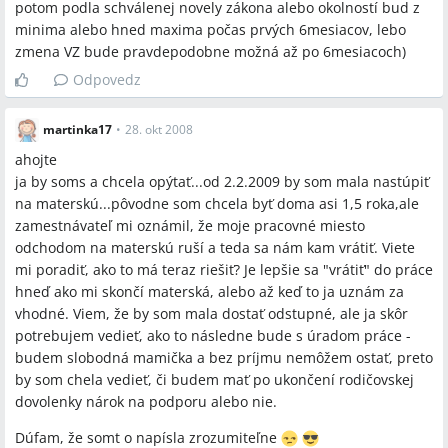
potom podla schválenej novely zákona alebo okolností bud z
minima alebo hned maxima počas prvých 6mesiacov, lebo
zmena VZ bude pravdepodobne možná až po 6mesiacoch)
Odpovedz
martinka17
•
28. okt 2008
ahojte
ja by soms a chcela opýtať...od 2.2.2009 by som mala nastúpiť
na materskú...pôvodne som chcela byť doma asi 1,5 roka,ale
zamestnávateľ mi oznámil, že moje pracovné miesto
odchodom na materskú ruší a teda sa nám kam vrátiť. Viete
mi poradiť, ako to má teraz riešiť? Je lepšie sa "vrátiť" do práce
hneď ako mi skončí materská, alebo až keď to ja uznám za
vhodné. Viem, že by som mala dostať odstupné, ale ja skôr
potrebujem vedieť, ako to následne bude s úradom práce -
budem slobodná mamička a bez príjmu nemôžem ostať, preto
by som chela vedieť, či budem mať po ukončení rodičovskej
dovolenky nárok na podporu alebo nie.
Dúfam, že somt o napísla zrozumiteľne