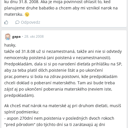
ku dnu 31.8. 2008. Aka je moja povinnost ohlasit to, ked
planujeme druhe babatko a chcem aby mi vznikol narok na
matersku.
Odpovedz
gapa
•
28. okt 2008
hasky,
takže od 31.8.08 už si nezamestnaná, takže ani nie si odvtedy
nemocensky poistená (ani poistená v nezamestnanosti).
Predpokladám, dala si si po narodení dieťaťa prihlášku na SP,
aby za teba platil dôch.poistenie štát a po ukončení
prac.pomeru si bola na zdrav.poistovni, kde predpokladám
chceli doklad o poberaní materského. Tam asi bude treba
zájsť aj po ukončení poberania materského (neviem iste,
predpokladám).
Ak chceš mať nárok na materské aj pri druhom dieťati, musíš
splniť podmienku:
- aspon 270dní nem.poistenia v posledných dvoch rokoch
"pred pôrodom" (do týchto dní sa ti zarátavajú aj dni