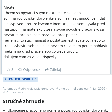
Ahojte.
Chcem sa opytat ci s tym niekto mate skusenost.
som na rodicovskej dovolenke a som zamestnana.Chcem dat
ale vypoved,pretoze byvam v inom kraji ako som byvala pred
nastupom na matersku,cize na svoje povodne pracovisko sa
nevratim.preto chcem rozviazat prac.pomer.
neviem ci to staci napisat a poslat zamestnavatelovi,alebo to
treba vybavit osobne a este neviem,ci sa mam potom nahlasit
niekam na urad prace,alebo co treba urobit.
dakujem vam za vase prispevky
👍
3
Odpovedz
Zdieľaj
ZHRNUTIE DISKUSIE
Automatický súhrn diskusie generovaný umelou inteligenciou
·
1. jún 2026
·
202 príspevkov
Stručné zhrnutie
Ukončenie pracovného pomeru počas rodičovskej dovolenky