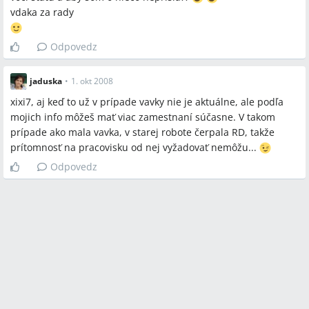
vdaka za rady
Odpovedz
jaduska
•
1. okt 2008
xixi7, aj keď to už v prípade vavky nie je aktuálne, ale podľa
mojich info môžeš mať viac zamestnaní súčasne. V takom
prípade ako mala vavka, v starej robote čerpala RD, takže
prítomnosť na pracovisku od nej vyžadovať nemôžu...
Odpovedz