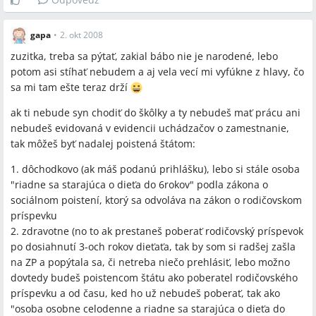
gapa
•
2. okt 2008
zuzitka, treba sa pýtať, zakial bábo nie je narodené, lebo
potom asi stíhať nebudem a aj vela vecí mi vyfúkne z hlavy, čo
sa mi tam ešte teraz drží
ak ti nebude syn chodiť do škôlky a ty nebudeš mať prácu ani
nebudeš evidovaná v evidencii uchádzačov o zamestnanie,
tak môžeš byť nadalej poistená štátom:
1. dôchodkovo (ak máš podanú prihlášku), lebo si stále osoba
"riadne sa starajúca o dieťa do 6rokov" podla zákona o
sociálnom poistení, ktorý sa odvoláva na zákon o rodičovskom
príspevku
2. zdravotne (no to ak prestaneš poberať rodičovský príspevok
po dosiahnutí 3-och rokov dieťaťa, tak by som si radšej zašla
na ZP a popýtala sa, či netreba niečo prehlásiť, lebo možno
dovtedy budeš poistencom štátu ako poberatel rodičovského
príspevku a od času, ked ho už nebudeš poberať, tak ako
"osoba osobne celodenne a riadne sa starajúca o dieťa do