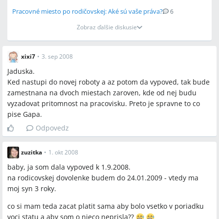
identifikačné číslo
Pracovné miesto po rodičovskej: Aké sú vaše práva?
6
Zobraz ďalšie diskusie
Miesta a osoby
xixi7
•
3. sep 2008
Bratislava, BA Lazaretská, p. Mihál
Jaduska.
Ked nastupi do novej roboty a az potom da vypoved, tak bude
zamestnana na dvoch miestach zaroven, kde od nej budu
vyzadovat pritomnost na pracovisku. Preto je spravne to co
pise Gapa.
Odpovedz
zuzitka
•
1. okt 2008
baby, ja som dala vypoved k 1.9.2008.
na rodicovskej dovolenke budem do 24.01.2009 - vtedy ma
moj syn 3 roky.
co si mam teda zacat platit sama aby bolo vsetko v poriadku
voci statu a aby som o nieco neprisla??