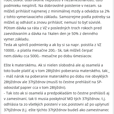
podmieku nesplníš. Na dobrovolné poistenie v nezam. sa
môžeš prihlásiť najmenej z minimálnej mzdy a odvádza sa 2%
z tohto vymeriavacieho základu. Samozrejme podla potreby sa
môžeš aj odhásiť a znovu prihlásiť, nemusí to byť súvislé.
POtom dávka sa ráta z VZ v posledných troch rokoch pred
zaevidovaním a dávka na 1kalen den je 50% z denného
vymer.základu.
Teda ak splníš podmienky a ak by si sa napr. poistila z VZ
10000,- a platila mesačne 200,- Sk, tak môžeš čerpať
nem.dávku cca 5000,- mesačne po dobu 6mesiacov.
Ešte k materskému. Ak si nielen slobodná ale aj osamelá a
toto bude platiť aj v tom 28týždni poberania materského, tak:_
- máš nárok na poberanie materského po dobu nie obvyklých
28týždnov ale 37týždnov (musíš to čestne prehlásiť na SP-
odovzdať papier cca v tom 28týždni).
- Tak isto ak si osamelá a predpokladám to čestne prehlásiš aj
v zamestnaní, tak ti musia poskytnúť MD tých 37týždnov, t.j.
odhlásia ta zo všetkých poistení v soc.poistovni až po uplynutí
37týždnov (t.j. ešte týchto 37týtždnov budeš ako zamestnanec