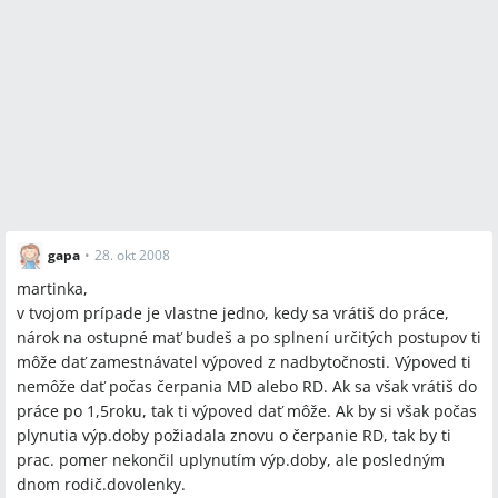
gapa
•
28. okt 2008
martinka,
v tvojom prípade je vlastne jedno, kedy sa vrátiš do práce,
nárok na ostupné mať budeš a po splnení určitých postupov ti
môže dať zamestnávatel výpoved z nadbytočnosti. Výpoved ti
nemôže dať počas čerpania MD alebo RD. Ak sa však vrátiš do
práce po 1,5roku, tak ti výpoved dať môže. Ak by si však počas
plynutia výp.doby požiadala znovu o čerpanie RD, tak by ti
prac. pomer nekončil uplynutím výp.doby, ale posledným
dnom rodič.dovolenky.