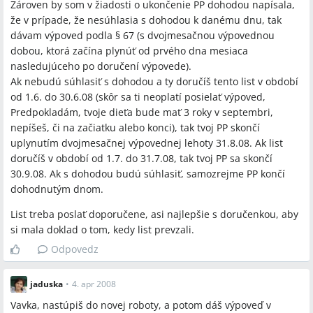
Zároven by som v žiadosti o ukončenie PP dohodou napísala,
dovolenky vs. podať ju skôr, aby výpovedná lehota končila v
že v prípade, že nesúhlasia s dohodou k danému dnu, tak
termíne požadovanom rodičom; obe možnosti sa v diskusii
dávam výpoved podla § 67 (s dvojmesačnou výpovednou
uvádzajú ako použiteľné podľa potreby.
dobou, ktorá začína plynúť od prvého dna mesiaca
Nastúpiť do novej práce a až potom dávať výpoveď starej
nasledujúceho po doručení výpovede).
pracovnej zmluve vs. podať výpoveď v starej práci pred
Ak nebudú súhlasiť s dohodou a ty doručíš tento list v období
nástupom do novej; jedno riešenie minimalizuje súbehy
od 1.6. do 30.6.08 (skôr sa ti neoplatí posielať výpoved,
povinností, druhé môže zabezpečiť pokračovanie poistenia
Predpokladám, tvoje dieťa bude mať 3 roky v septembri,
u pôvodného zamestnávateľa.
nepíšeš, či na začiatku alebo konci), tak tvoj PP skončí
uplynutím dvojmesačnej výpovednej lehoty 31.8.08. Ak list
doručíš v období od 1.7. do 31.7.08, tak tvoj PP sa skončí
Otvorené otázky
30.9.08. Ak s dohodou budú súhlasiť, samozrejme PP končí
Presný okamih uznania prihlášky/odhlášky v Sociálnej
dohodnutým dnom.
poisťovni pri zaslaní poštou (dátum odoslania vs. dátum
List treba poslať doporučene, asi najlepšie s doručenkou, aby
doručenia) zostal v diskusii nejednoznačný.
si mala doklad o tom, kedy list prevzali.
Interpretácia lehoty „6 mesiacov“ pre zmenu vymeriavacieho
základu pri DNP má v diskusii nejasnosti ohľadom toho, od
Odpovedz
ktorého momentu sa počíta.
Niektoré legislatívne zmeny spomínané v súvislosti s
jaduska
•
4. apr 2008
príspevkami na druhé a tretie dieťa ešte neboli schválené a
Vavka, nastúpiš do novej roboty, a potom dáš výpoveď v
zostali otvorené.