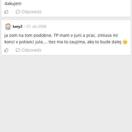
dakujem
Odpovedz
katy2
•
27. okt 2008
ja som na tom podobne. TP mam v juni a prac. zmluva mi
konci v polovici jula.... tiez ma to zaujima, ako to bude dalej
Odpovedz