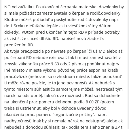
NO od začiatku. Po ukončení čerpania materskej dovolenky by
si mala požiadať zamestnávatela o čerpanie rodič.dovolenky.
Kludne môžeš požiadať o poskytnutie rodič.dovolenky napr.
do 1,5roku dieťaťa(najlepšie asi uviesť konkrétny dátum
dokedy). POtom pred ukončením tejto RD v prípade potreby,
ak zistíš, že chceš dlhšiu RD, napíšeš novú žiadosť s
predlžením RD.
Ak tvoja prac.pozícia po návrate po čerpaní či už MD alebo až
po čerpaní RD nebude existovať, tak ti musí zamestnávatel v
zmysle zákonníka práce § 63 ods.2 písm a) ponúknuť najprv
iné miesto v mieste výkonu pôvodnej práce aspon na kratší
prac.úväzok (nehovorí sa o vhodnom mieste, takže ponuknuť
ti môže rôzne pozície, je to jeho povinnosť). Ak nebudeš s
týmto miestom súhlasiť(čo samozrejme môžeš, nestrácaš tým
nárok na odstupné), tak sú dve možnosti. Bud sa dohodnete
na ukončení prac.pomeru dohodou podla § 60 ZP (potom
treba si ustriehnuť, aby bol v dohode uvedený dôvod
ukončenia prac. pomeru "organizačné príčiny", napr.
nadbytočnosť, inak by si nemala nárok na odstupné) alebo ak
nebudeš s dohodou súhlasiť, tak podla terajšieho znenia ZP ti