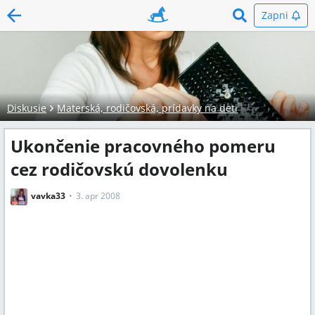
Zapni
Diskusie
Materská, rodičovská, prídavky na deti
Ukončenie pracovného pomeru
cez rodičovskú dovolenku
vavka33
3. apr 2008