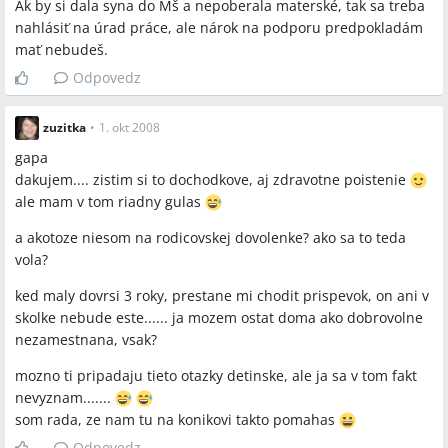
Ak by si dala syna do Mš a nepoberala materské, tak sa treba
nahlásiť na úrad práce, ale nárok na podporu predpokladám
mať nebudeš.
Odpovedz
zuzitka
•
1. okt 2008
gapa
dakujem.... zistim si to dochodkove, aj zdravotne poistenie
ale mam v tom riadny gulas
a akotoze niesom na rodicovskej dovolenke? ako sa to teda
vola?
ked maly dovrsi 3 roky, prestane mi chodit prispevok, on ani v
skolke nebude este...... ja mozem ostat doma ako dobrovolne
nezamestnana, vsak?
mozno ti pripadaju tieto otazky detinske, ale ja sa v tom fakt
nevyznam.......
som rada, ze nam tu na konikovi takto pomahas
Odpovedz