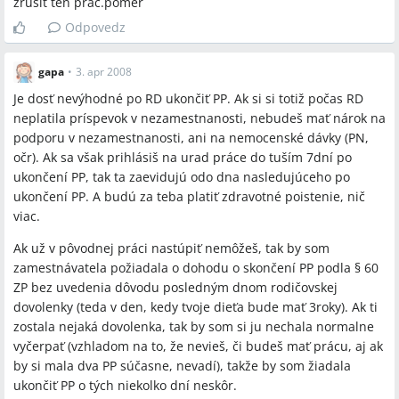
zrusit ten prac.pomer
Odpovedz
Závery z diskusie
gapa
•
3. apr 2008
Zhoda
Je dosť nevýhodné po RD ukončiť PP. Ak si si totiž počas RD
Po ukončení pracovného pomeru treba bezodkladne overiť a
neplatila príspevok v nezamestnanosti, nebudeš mať nárok na
vybaviť poistný status v Sociálnej poisťovni a zdravotnej
podporu v nezamestnanosti, ani na nemocenské dávky (PN,
poisťovni (RLFO + čestné vyhlásenie + kópia rodného listu
očr). Ak sa však prihlásiš na urad práce do tuším 7dní po
dieťaťa).
ukončení PP, tak ta zaevidujú odo dna nasledujúceho po
Dohoda o skončení pracovného pomeru podľa § 60 ZP je
ukončení PP. A budú za teba platiť zdravotné poistenie, nič
praktické riešenie na nastavenie konkrétneho dátumu
viac.
skončenia PP; ak dohoda nie je možná, treba riadne doručiť
Ak už v pôvodnej práci nastúpiť nemôžeš, tak by som
výpoveď a dodržať výpovedné lehoty.
zamestnávatela požiadala o dohodu o skončení PP podla § 60
Ak chce osoba nárok na materské pri ďalšom dieťati,
ZP bez uvedenia dôvodu posledným dnom rodičovskej
odporúča sa dobrovoľné nemocenské poistenie (DNP) splniť
dovolenky (teda v den, kedy tvoje dieťa bude mať 3roky). Ak ti
včas (do 8. tt pre rátanie 26 týždňov).
zostala nejaká dovolenka, tak by som si ju nechala normalne
vyčerpať (vzhladom na to, že nevieš, či budeš mať prácu, aj ak
Sporné názory
by si mala dva PP súčasne, nevadí), takže by som žiadala
ukončiť PP o tých niekolko dní neskôr.
Posunúť podanie výpovede až po skončení rodičovskej