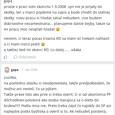
gapa
proste v praci som skoncila 1.9.2008. syn nie je prijaty do
skolky, len v marci pojdeme na zapis a bude chodit do statnej
skolky. novu pracu si hladat zatial nebudem, cize budem
dobrovolne nezamestnana... planujeme dalsie bejby, takze sa
mi pracu moc neoplati hladat
neviem, ci teraz pocas trvania RD sa mam ist niekam nahlasit
a ci mam nieco platit
a taktiez ked mi skonci RD, co dalej...... vdaka
Odpovedz
gapa
•
1. okt 2008
zuzitka,
na poslednú otázku si neodpovedala, takže predpokladám, že
možno ani nevieš, čo sa pýtam.
Takže práve toto ako prve si treba overiť, či si od ukončenia PP
dôchodkovo poistená ako osoba starajúca sa o dieťa do
6rokov!!!!! Podla mna nie. Preto treba zájsť čo najskôr do SP asi
najlepšie podla bydliska a overiť si to. Ak nebudeš poistená,