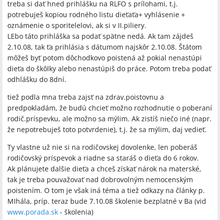
treba si dať hned prihlášku na RLFO s prílohami, t.j.
potrebuješ kopiou rodného listu dieťaťa+ vyhlásenie +
oznámenie o sporitelelovi, ak si v II.piliery.
LEbo táto prihláška sa podať spätne nedá. Ak tam zájdeš
2.10.08, tak ťa prihlásia s dátumom najskôr 2.10.08. Štátom
môžeš byť potom dôchodkovo poistená až pokial nenastúpi
dieťa do škôlky alebo nenastúpiš do práce. Potom treba podať
odhlášku do 8dní.
tiež podla mna treba zajsť na zdrav.poistovnu a
predpokladám, že budú chcieť možno rozhodnutie o poberaní
rodič.príspevku, ale možno sa mýlim. Ak zistíš niečo iné (napr.
že nepotrebuješ toto potvrdenie), t.j. že sa mýlim, daj vedieť.
Ty vlastne už nie si na rodičovskej dovolenke, len poberáš
rodičovský príspevok a riadne sa staráš o dieťa do 6 rokov.
Ak plánujete dalšie dieťa a chceš získať nárok na materské,
tak je treba pouvažovať nad dobrovolným nemocenským
poistením. O tom je však iná téma a tiež odkazy na články p.
MIhála, príp. teraz bude 7.10.08 školenie bezplatné v Ba (vid
www.porada.sk
- školenia)