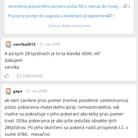
Ukončenie pracovného pomeru počas RD a nástup do novej práce
2
Pracovný pomer do augusta a materská od septembra
1
Zobraz ďalšie diskusie
vanilka2612
•
27. okt 2008
A po tych 28 tyzdnoch je to ta klasika 4500,-sk?
dakujem
vanilka
Odpovedz
gapa
•
27. okt 2008
ak vám zanikne prac.pomer (nemoc.poistenie zamestnanca)
počas poberania materského (príp. nemocenského), tak
riadne sa pokračuje v jeho poberaní ako keby prac.pomer
trval. Dlžka poberania je ako píše jeduška obvykle tých
28týždnov. Po jeho skončení sa poberá rodič.príspevok t.č. v
sume 4780,- mesačne.