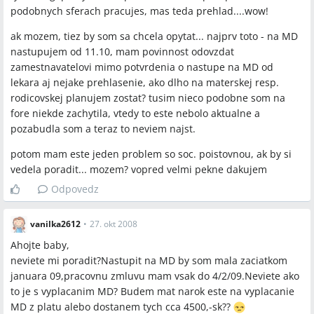
podobnych sferach pracujes, mas teda prehlad....wow!
ak mozem, tiez by som sa chcela opytat... najprv toto - na MD
nastupujem od 11.10, mam povinnost odovzdat
zamestnavatelovi mimo potvrdenia o nastupe na MD od
lekara aj nejake prehlasenie, ako dlho na materskej resp.
rodicovskej planujem zostat? tusim nieco podobne som na
fore niekde zachytila, vtedy to este nebolo aktualne a
pozabudla som a teraz to neviem najst.
potom mam este jeden problem so soc. poistovnou, ak by si
vedela poradit... mozem? vopred velmi pekne dakujem
Odpovedz
vanilka2612
•
27. okt 2008
Ahojte baby,
neviete mi poradit?Nastupit na MD by som mala zaciatkom
januara 09,pracovnu zmluvu mam vsak do 4/2/09.Neviete ako
to je s vyplacanim MD? Budem mat narok este na vyplacanie
MD z platu alebo dostanem tych cca 4500,-sk??