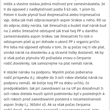
môže a vlastne ostáva jediná možnosť pre zamestnávatela, že
ti dá výpoved z nadbytočnosti podla § 63 ods. 1 písm b).
Potom ti bude plynúť bud dvojmesačná alebo trojmesačná
výp. doba (ak máš odpracovaných aspon 5rokov u neho, RD sa
do odprac.doby neráta, tak 3mesačná) a budeš mať nárok bud
na 2 alebo 3mesačné odstupné (ak trval tvoj PP u daného
zamestnávatela aspon 5rokov, tak 3mesačné) To isté o
odstupnom platí aj pri dohode o ukonč.PP z organiz.príčin.
Pre teba má výpoved výhodu v tom, že aj počas nej ti ide plat,
vzniká nárok na dovolenku a aj stravné listky dostaneš. Ak by
si však počas plynutia VD požiadala znovu o čerpanie
rodič.dovolenky, tak samozrejme na plat nemáš nárok.
K otázke nároku na podporu. Myslím počas poberania
rodič.príspevku (t.j. obvykle do 3-och rokov dieťaťa) nárok na
podporu nemáš. Ak bol/je tvoj PP na dobu určitú, čo
predpokladám, tak pri zaevidovaní sa na UP po dosiahnutí 3-
och rokov dieťaťa musíš splniť podmienku byť v posledných 4-
och rokoch pred zaevidovaním poistená v nezamestnanosti
aspon 3roky t.j. 365dní x3. Ak sa však počas čerpania
rodič.dovol. dobrovolne nepoistíš v nezamestnanosti, túto