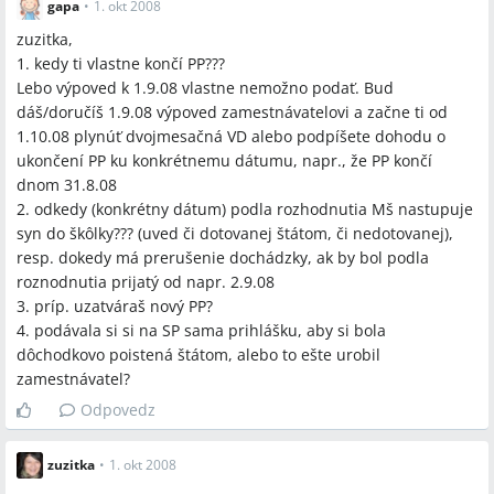
gapa
•
1. okt 2008
zuzitka,
1. kedy ti vlastne končí PP???
Lebo výpoved k 1.9.08 vlastne nemožno podať. Bud
dáš/doručíš 1.9.08 výpoved zamestnávatelovi a začne ti od
1.10.08 plynúť dvojmesačná VD alebo podpíšete dohodu o
ukončení PP ku konkrétnemu dátumu, napr., že PP končí
dnom 31.8.08
2. odkedy (konkrétny dátum) podla rozhodnutia Mš nastupuje
syn do škôlky??? (uved či dotovanej štátom, či nedotovanej),
resp. dokedy má prerušenie dochádzky, ak by bol podla
roznodnutia prijatý od napr. 2.9.08
3. príp. uzatváraš nový PP?
4. podávala si si na SP sama prihlášku, aby si bola
dôchodkovo poistená štátom, alebo to ešte urobil
zamestnávatel?
Odpovedz
zuzitka
•
1. okt 2008