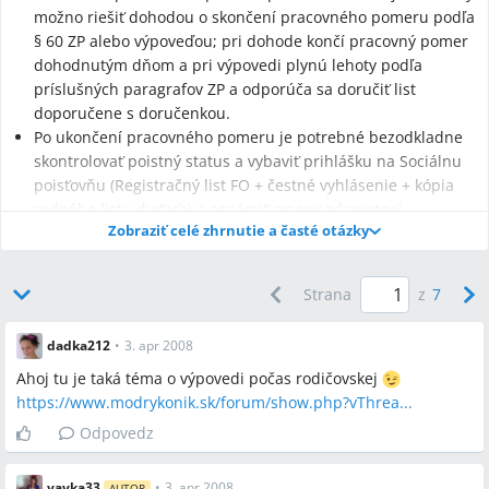
možno riešiť dohodou o skončení pracovného pomeru podľa
§ 60 ZP alebo výpoveďou; pri dohode končí pracovný pomer
dohodnutým dňom a pri výpovedi plynú lehoty podľa
príslušných paragrafov ZP a odporúča sa doručiť list
doporučene s doručenkou.
Po ukončení pracovného pomeru je potrebné bezodkladne
skontrolovať poistný status a vybaviť prihlášku na Sociálnu
poisťovňu (Registračný list FO + čestné vyhlásenie + kópia
rodného listu dieťaťa) a oznámiť zmeny zdravotnej
Zobraziť celé zhrnutie a časté otázky
poisťovni, lebo Sociálna poisťovňa a zdravotná poisťovňa
rozhodujú o tom, či bude osoba poistencom štátu.
Ak rodič plánuje ďalšie tehotenstvo a chce mať nárok na
Strana
z
7
materské, odporúča sa dobrovoľné nemocenské poistenie
(DNP) s kontinuálnym poistením aspoň 26 týždňov pred
dadka212
•
3. apr 2008
nástupom na MD; materské sa v diskusii spomína ako 55 %
z hrubej mzdy vyplácané 28 týždňov (37 týždňov pri
Ahoj tu je taká téma o výpovedi počas rodičovskej
osamelej matke alebo pri dvojičkách).
https://www.modrykonik.sk/forum/show.php?vThrea...
Odpovedz
vavka33
•
3. apr 2008
AUTOR