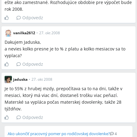
ešte ako zamestnané. Rozhodujúce obdobie pre výpočet bude
rok 2008.
Odpovedz
vanilka2612
•
27. okt 2008
Dakujem Jaduska,
a nevies kolko presne je to % z platu a kolko mesiacov sa to
vyplaca?
Odpovedz
jaduska
•
27. okt 2008
Je to 55% z hrubej mzdy, prepočítava sa to na dni, takže v
mesiaci, ktorý má viac dní, dostaneš trošku viac peňazí.
Materské sa vypláca počas materskej dovolenky, takže 28
týždňov.
Odpovedz
Ako ukončiť pracovný pomer po rodičovskej dovolenke?
4