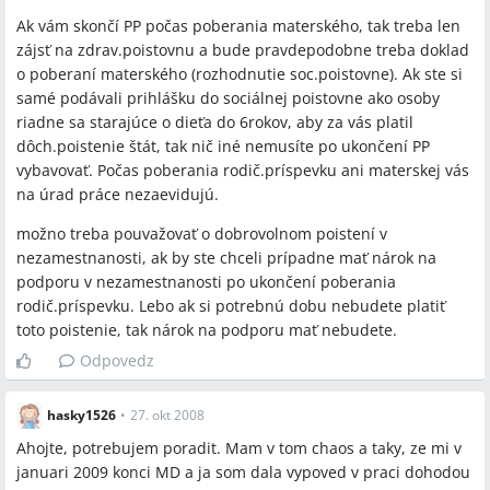
Ak vám skončí PP počas poberania materského, tak treba len
zájsť na zdrav.poistovnu a bude pravdepodobne treba doklad
o poberaní materského (rozhodnutie soc.poistovne). Ak ste si
samé podávali prihlášku do sociálnej poistovne ako osoby
riadne sa starajúce o dieťa do 6rokov, aby za vás platil
dôch.poistenie štát, tak nič iné nemusíte po ukončení PP
vybavovať. Počas poberania rodič.príspevku ani materskej vás
na úrad práce nezaevidujú.
možno treba pouvažovať o dobrovolnom poistení v
nezamestnanosti, ak by ste chceli prípadne mať nárok na
podporu v nezamestnanosti po ukončení poberania
rodič.príspevku. Lebo ak si potrebnú dobu nebudete platiť
toto poistenie, tak nárok na podporu mať nebudete.
Odpovedz
hasky1526
•
27. okt 2008
Ahojte, potrebujem poradit. Mam v tom chaos a taky, ze mi v
januari 2009 konci MD a ja som dala vypoved v praci dohodou