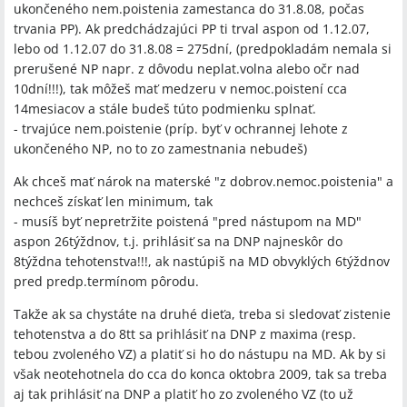
ukončeného nem.poistenia zamestanca do 31.8.08, počas
trvania PP). Ak predchádzajúci PP ti trval aspon od 1.12.07,
lebo od 1.12.07 do 31.8.08 = 275dní, (predpokladám nemala si
prerušené NP napr. z dôvodu neplat.volna alebo očr nad
10dní!!!), tak môžeš mať medzeru v nemoc.poistení cca
14mesiacov a stále budeš túto podmienku splnať.
- trvajúce nem.poistenie (príp. byť v ochrannej lehote z
ukončeného NP, no to zo zamestnania nebudeš)
Ak chceš mať nárok na materské "z dobrov.nemoc.poistenia" a
nechceš získať len minimum, tak
- musíš byť nepretržite poistená "pred nástupom na MD"
aspon 26týždnov, t.j. prihlásiť sa na DNP najneskôr do
8týždna tehotenstva!!!, ak nastúpiš na MD obvyklých 6týždnov
pred predp.termínom pôrodu.
Takže ak sa chystáte na druhé dieťa, treba si sledovať zistenie
tehotenstva a do 8tt sa prihlásiť na DNP z maxima (resp.
tebou zvoleného VZ) a platiť si ho do nástupu na MD. Ak by si
však neotehotnela do cca do konca oktobra 2009, tak sa treba
aj tak prihlásiť na DNP a platiť ho zo zvoleného VZ (to už