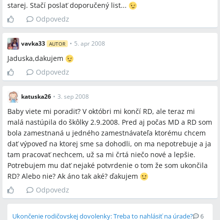
starej. Stačí poslať doporučený list...
Odpovedz
Spomenuté značky a firmy
vavka33
•
5. apr 2008
AUTOR
Jaduska,dakujem
Sociálna poisťovňa, Zdravotná poisťovňa Dôvera, Úrad práce
Odpovedz
(ÚPSVaR), Modrykonik, Porada.sk, Sociálna poisťovňa Bratislava-
mesto, BA Lazaretská
katuska26
•
3. sep 2008
Baby viete mi poradiť? V októbri mi končí RD, ale teraz mi
Spomenuté produkty a metódy
malá nastúpila do škôlky 2.9.2008. Pred aj počas MD a RD som
bola zamestnaná u jedného zamestnávateľa ktorému chcem
dohoda o skončení pracovného pomeru podľa § 60 ZP, výpoveď
dať výpoveď na ktorej sme sa dohodli, on ma nepotrebuje a ja
podľa § 67, výpoveď z nadbytočnosti § 63 ods.1 písm. b),
tam pracovať nechcem, už sa mi črtá niečo nové a lepšie.
Registračný list fyzickej osoby (RLFO, prihláška na dôchodkové
Potrebujem mu dať nejaké potvrdenie o tom že som ukončila
poistenie), čestné vyhlásenie, kópia rodného listu dieťaťa,
RD? Alebo nie? Ak áno tak aké? ďakujem
dobrovoľné nemocenské poistenie (DNP), dobrovoľné poistenie
v nezamestnanosti, materské 55 % z hrubej mzdy (28 týždňov,
Odpovedz
37 týždňov pri osamelej matke/dvojičkách), rodičovský
príspevok 4 780 Sk, doručenie doporučene s doručenkou,
Ukončenie rodičovskej dovolenky: Treba to nahlásiť na úrade?
6
zmena vymeriavacieho základu (zmena VZ), odhláška,