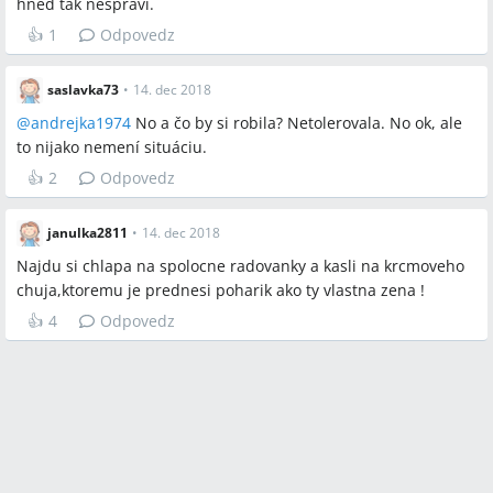
hneď tak nespraví.
👍
1
Odpovedz
saslavka73
•
14. dec 2018
@
andrejka1974
No a čo by si robila? Netolerovala. No ok, ale
to nijako nemení situáciu.
👍
2
Odpovedz
janulka2811
•
14. dec 2018
Najdu si chlapa na spolocne radovanky a kasli na krcmoveho
chuja,ktoremu je prednesi poharik ako ty vlastna zena !
👍
4
Odpovedz