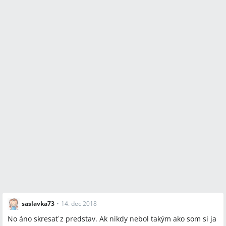
saslavka73
•
14. dec 2018
No áno skresať z predstav. Ak nikdy nebol takým ako som si ja