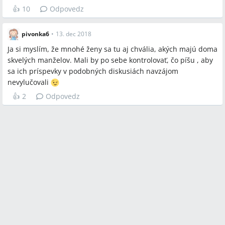
👍
10
Odpovedz
pivonka6
•
13. dec 2018
Ja si myslím, že mnohé ženy sa tu aj chvália, akých majú doma
skvelých manželov. Mali by po sebe kontrolovať, čo píšu , aby
sa ich príspevky v podobných diskusiách navzájom
nevylučovali
👍
2
Odpovedz