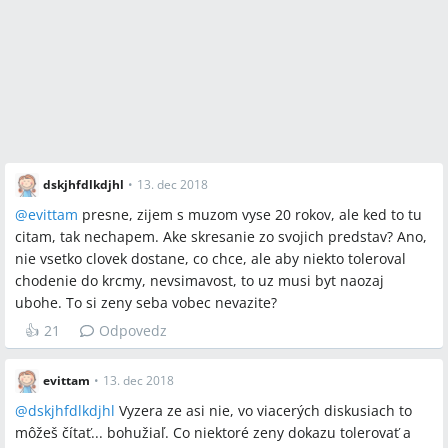
Päť jazykov lásky, rituál pred spaním "Prepáč... Ľúbim ťa",
napísať list s pocitmi, adventný kalendár s kondómami a
fľaškami alkoholu, manželská poradňa, rozvod, riešenie
alkoholizmu, zrkadlenie, komunikácia
Miesta a osoby
dskjhfdlkdjhl
•
13. dec 2018
Košice, Bratislava
@
evittam
presne, zijem s muzom vyse 20 rokov, ale ked to tu
citam, tak nechapem. Ake skresanie zo svojich predstav? Ano,
nie vsetko clovek dostane, co chce, ale aby niekto toleroval
chodenie do krcmy, nevsimavost, to uz musi byt naozaj
ubohe. To si zeny seba vobec nevazite?
👍
21
Odpovedz
evittam
•
13. dec 2018
@
dskjhfdlkdjhl
Vyzera ze asi nie, vo viacerých diskusiach to
môžeš čítať... bohužiaľ. Co niektoré zeny dokazu tolerovať a