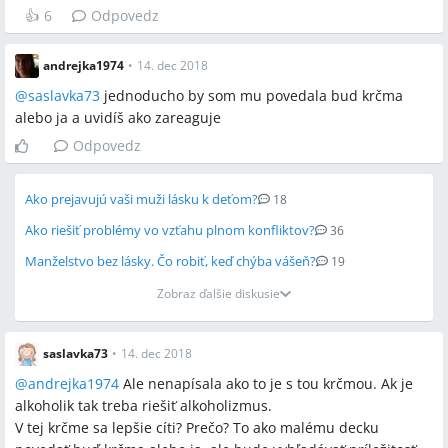
👍
6
Odpovedz
andrejka1974
•
14. dec 2018
@
saslavka73
jednoducho by som mu povedala bud krčma
alebo ja a uvidíš ako zareaguje
Odpovedz
Ako prejavujú vaši muži lásku k deťom?
18
Ako riešiť problémy vo vzťahu plnom konfliktov?
36
Manželstvo bez lásky. Čo robiť, keď chýba vášeň?
19
Zobraz ďalšie diskusie
saslavka73
•
14. dec 2018
@
andrejka1974
Ale nenapísala ako to je s tou krčmou. Ak je
alkoholik tak treba riešiť alkoholizmus.
V tej krčme sa lepšie cíti? Prečo? To ako malému decku