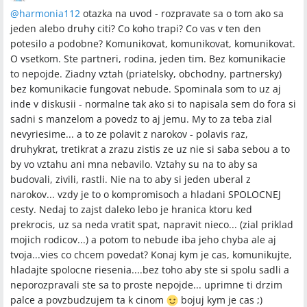
@
harmonia112
otazka na uvod - rozpravate sa o tom ako sa
jeden alebo druhy citi? Co koho trapi? Co vas v ten den
potesilo a podobne? Komunikovat, komunikovat, komunikovat.
O vsetkom. Ste partneri, rodina, jeden tim. Bez komunikacie
to nepojde. Ziadny vztah (priatelsky, obchodny, partnersky)
bez komunikacie fungovat nebude. Spominala som to uz aj
inde v diskusii - normalne tak ako si to napisala sem do fora si
sadni s manzelom a povedz to aj jemu. My to za teba zial
nevyriesime... a to ze polavit z narokov - polavis raz,
druhykrat, tretikrat a zrazu zistis ze uz nie si saba sebou a to
by vo vztahu ani mna nebavilo. Vztahy su na to aby sa
budovali, zivili, rastli. Nie na to aby si jeden uberal z
narokov... vzdy je to o kompromisoch a hladani SPOLOCNEJ
cesty. Nedaj to zajst daleko lebo je hranica ktoru ked
prekrocis, uz sa neda vratit spat, napravit nieco... (zial priklad
mojich rodicov...) a potom to nebude iba jeho chyba ale aj
tvoja...vies co chcem povedat? Konaj kym je cas, komunikujte,
hladajte spolocne riesenia....bez toho aby ste si spolu sadli a
neporozpravali ste sa to proste nepojde... uprimne ti drzim
palce a povzbudzujem ta k cinom
bojuj kym je cas ;)