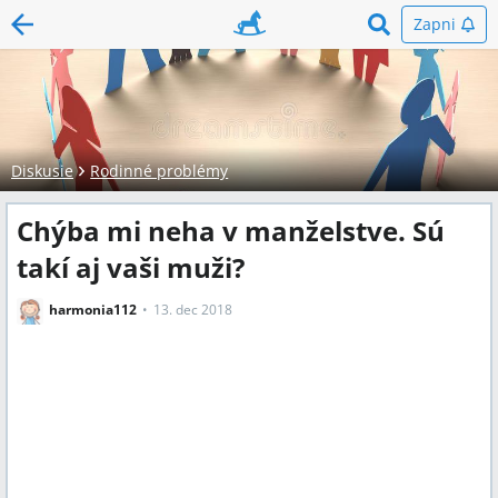
Zapni
Diskusie
Rodinné problémy
Chýba mi neha v manželstve. Sú
takí aj vaši muži?
harmonia112
13. dec 2018