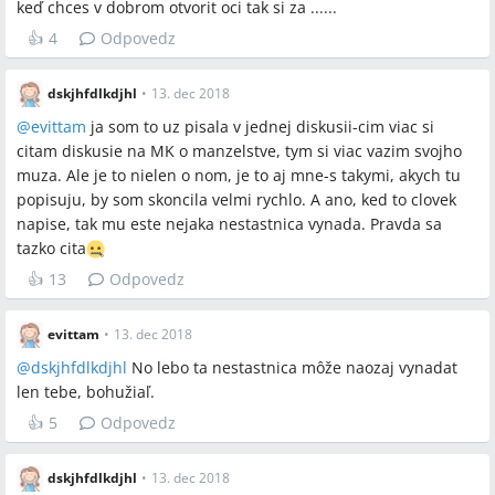
keď chces v dobrom otvorit oci tak si za ......
👍
4
Odpovedz
dskjhfdlkdjhl
•
13. dec 2018
@
evittam
ja som to uz pisala v jednej diskusii-cim viac si
citam diskusie na MK o manzelstve, tym si viac vazim svojho
muza. Ale je to nielen o nom, je to aj mne-s takymi, akych tu
popisuju, by som skoncila velmi rychlo. A ano, ked to clovek
napise, tak mu este nejaka nestastnica vynada. Pravda sa
tazko cita
👍
13
Odpovedz
evittam
•
13. dec 2018
@
dskjhfdlkdjhl
No lebo ta nestastnica môže naozaj vynadat
len tebe, bohužiaľ.
👍
5
Odpovedz
dskjhfdlkdjhl
•
13. dec 2018