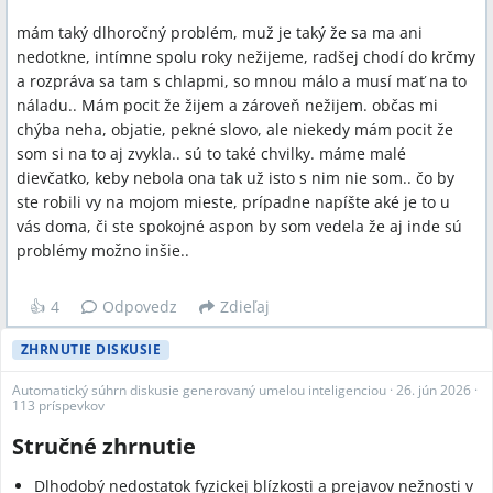
mám taký dlhoročný problém, muž je taký že sa ma ani
nedotkne, intímne spolu roky nežijeme, radšej chodí do krčmy
a rozpráva sa tam s chlapmi, so mnou málo a musí mať na to
náladu.. Mám pocit že žijem a zároveň nežijem. občas mi
chýba neha, objatie, pekné slovo, ale niekedy mám pocit že
som si na to aj zvykla.. sú to také chvilky. máme malé
dievčatko, keby nebola ona tak už isto s nim nie som.. čo by
ste robili vy na mojom mieste, prípadne napíšte aké je to u
vás doma, či ste spokojné aspon by som vedela že aj inde sú
problémy možno inšie..
👍
4
Odpovedz
Zdieľaj
ZHRNUTIE DISKUSIE
Automatický súhrn diskusie generovaný umelou inteligenciou
·
26. jún 2026
·
113 príspevkov
Stručné zhrnutie
Dlhodobý nedostatok fyzickej blízkosti a prejavov nežnosti v