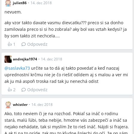
juliet86
•
14. dec 2018
nevuem.
aky vzor takto davate vasmu dievcatku??? preco si sa donho
zamilovala preco si si ho zobrala? aky bol vas vztah kedysi? ja
by som takto zit nechcela....
👍
1
Odpovedz
andrejka1974
•
14. dec 2018
@
saslavka73
určite sa to dá aj takto povedať a keď naozaj
uprednostní krčmu nie je čo riešiť odídem aj s malou a ver mi
ak ju má aspoň troska rad tak ju nenechá odist
👍
2
Odpovedz
whistler
•
14. dec 2018
Ako, toto neviem či je na rozchod. Pokiaľ sa ináč o rodinu
stará, malú ľúbi, teba nebije, hmotne vás zabezpečí a ináč sa
nejako nehádate, tak si myslím že to rieš ináč. Nájdi si frajera.
A ak ti na to príde, tak mu to kľudne šplechi do očí, že on sám