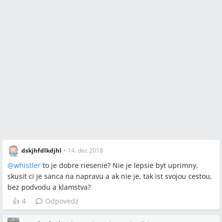
dskjhfdlkdjhl
•
14. dec 2018
@
whistler
to je dobre riesenie? Nie je lepsie byt uprimny,
skusit ci je sanca na napravu a ak nie je, tak ist svojou cestou,
bez podvodu a klamstva?
👍
4
Odpovedz