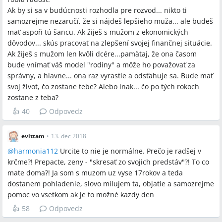
komunikovať alebo riešiť problémy (najmä alkoholizmus),
Ak by si sa v budúcnosti rozhodla pre rozvod... nikto ti
pričom treba dopredu premyslieť finančnú situáciu a možnosti
samozrejme nezaručí, že si nájdeš lepšieho muža... ale budeš
opatrovania dieťaťa.
mať aspoň tú šancu. Ak žiješ s mužom z ekonomických
dôvodov... skús pracovať na zlepšení svojej finančnej situácie.
Ak žiješ s mužom len kvôli dcére...pamätaj, že ona časom
Závery z diskusie
bude vnímať váš model "rodiny" a môže ho považovať za
správny, a hlavne... ona raz vyrastie a odsťahuje sa. Bude mať
Zhoda
svoj život, čo zostane tebe? Alebo inak... čo po tých rokoch
Otvorená komunikácia o pocitoch a potrebách je základným
zostane z teba?
odporúčaným krokom.
👍
40
Odpovedz
Ak je problém alkoholizmus, treba ho riešiť samostatne
(liečba, odborná pomoc).
evittam
•
13. dec 2018
Ak partner nechce meniť správanie napriek snahám,
@
harmonia112
Urcite to nie je normálne. Prečo je radšej v
odchod alebo rozvod je v diskusii považovaný za legitímnu
krčme?! Prepacte, zeny - "skresať zo svojich predstáv"?! To co
možnosť pri zohľadnení ekonomiky a dieťaťa.
mate doma?! Ja som s muzom uz vyse 17rokov a teda
dostanem pohladenie, slovo milujem ta, objatie a samozrejme
Sporné názory
pomoc vo vsetkom ak je to možné kazdy den
👍
58
Odpovedz
Niektoré diskutujúce radia „skresať si nároky“ a prispôsobiť
sa realite vzťahu, zatiaľ čo iné dôrazne odporúčajú nestrácať