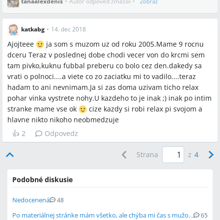
tanaalexdenis
•
Autor odpoveď zmazal
•
Zobraz
katkabg
•
14. dec 2018
Ajojteee
ja som s muzom uz od roku 2005.Mame 9 rocnu
dceru Teraz v poslednej dobe chodi vecer von do krcmi sem
tam pivko,kuknu fubbal preberu co bolo cez den.dakedy sa
vrati o polnoci....a viete co zo zaciatku mi to vadilo....teraz
hadam to ani nevnimam.Ja si zas doma uzivam ticho relax
pohar vinka vystrete nohy.U kazdeho to je inak ;) inak po intim
stranke mame vse ok
cize kazdy si robi relax pi svojom a
hlavne nikto nikoho neobmedzuje
👍
2
Odpovedz
Strana
z
4
Podobné diskusie
Nedocenená
48
Po materiálnej stránke mám všetko, ale chýba mi čas s mužom
65