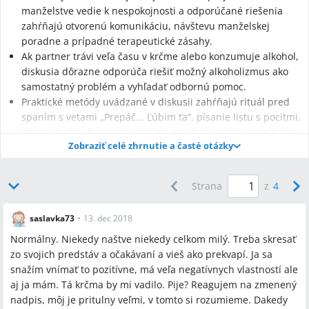
manželstve vedie k nespokojnosti a odporúčané riešenia
zahŕňajú otvorenú komunikáciu, návštevu manželskej
poradne a prípadné terapeutické zásahy.
Ak partner trávi veľa času v krčme alebo konzumuje alkohol,
diskusia dôrazne odporúča riešiť možný alkoholizmus ako
samostatný problém a vyhľadať odbornú pomoc.
Praktické metódy uvádzané v diskusii zahŕňajú rituál pred
spaním s vetami „Prepáč... Ľúbim ťa“, písanie listu s pocitmi,
čítanie knihy „Päť jazykov lásky“, a začať prejavovať nežnosť
Zobraziť celé zhrnutie a časté otázky
sám/sama (zrkadlenie).
Strana
z
4
Q:
Ako zlepšiť prejavy nežnosti v manželstve?
A:
Diskutujúce odporúčajú najprv otvorene komunikovať o
potrebách, skúsiť manželskú poradňu a praktiky ako rituál pred
saslavka73
•
13. dec 2018
spaním so slovami „Prepáč... Ľúbim ťa“ alebo čítanie knihy „Päť
Normálny. Niekedy naštve niekedy celkom milý. Treba skresať
jazykov lásky“.
zo svojich predstáv a očakávaní a vieš ako prekvapí. Ja sa
snažím vnímať to pozitívne, má veľa negatívnych vlastností ale
Q:
Pomôže manželská poradňa pri dlhodobom odcudzení?
aj ja mám. Tá krčma by mi vadilo. Pije? Reagujem na zmenený
A:
V diskusii sa uvádza, že manželská poradňa môže pomôcť,
nadpis, môj je pritulny veľmi, v tomto si rozumieme. Dakedy
ale účinok závisí od ochoty riešiť problém na oboch stranách.