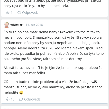
povedať buď krčma alebo ja, ale bude vyhľadávať príležitosť
kedy ujsť do krčmy. To by som nechcela.
👍
1
Odpovedz
whistler
•
14. dec 2018
Čo to za polená máte doma baby? Akokoľvek to točím tak to
neviem pochopiť. S manželkou som už vyše 15 rokov spolu a
hádam neni dňa kedy by som ju nepohladil, nedal jej bozk,
neobjal. Alebo nedržal za ruku keď ideme niekam spolu. Keď
ide okolo, po zadku ju pohladil (alebo tľapol) a čo sa týka toho
ostatného (no šak viete) tak som až moc doterný.
Akurát teraz neviem či to je tým že ja som tak super alebo že
mám tak super manželku.
Čiže tam bude niekde problém aj u vás, že buď nie je váš
manžel super, alebo vy ako manželky, alebo sa proste k sebe
nehodíte
👍
13
Odpovedz