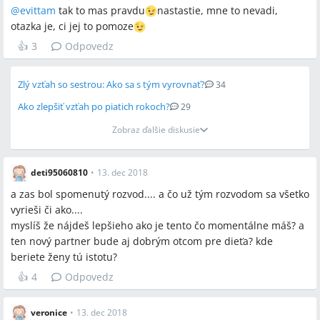
@
evittam
tak to mas pravdu
nastastie, mne to nevadi,
otazka je, ci jej to pomoze
👍
3
Odpovedz
Zlý vzťah so sestrou: Ako sa s tým vyrovnať?
34
Ako zlepšiť vzťah po piatich rokoch?
29
Zobraz ďalšie diskusie
deti95060810
•
13. dec 2018
a zas bol spomenutý rozvod.... a čo už tým rozvodom sa všetko
vyrieši či ako....
myslíš že nájdeš lepšieho ako je tento čo momentálne máš? a
ten nový partner bude aj dobrým otcom pre dieťa? kde
beriete ženy tú istotu?
👍
4
Odpovedz
veronice
•
13. dec 2018