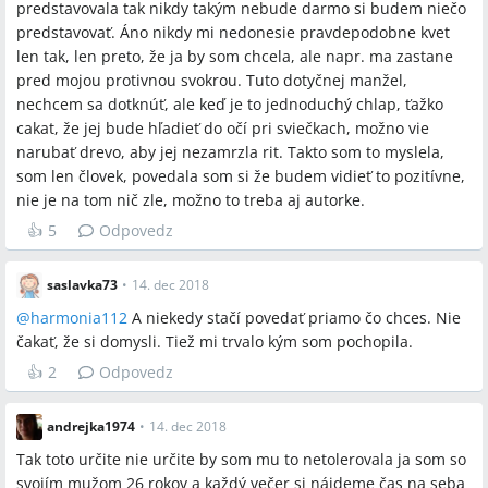
predstavovala tak nikdy takým nebude darmo si budem niečo
predstavovať. Áno nikdy mi nedonesie pravdepodobne kvet
len tak, len preto, že ja by som chcela, ale napr. ma zastane
pred mojou protivnou svokrou. Tuto dotyčnej manžel,
nechcem sa dotknúť, ale keď je to jednoduchý chlap, ťažko
cakat, že jej bude hľadieť do očí pri sviečkach, možno vie
narubať drevo, aby jej nezamrzla rit. Takto som to myslela,
som len človek, povedala som si že budem vidieť to pozitívne,
nie je na tom nič zle, možno to treba aj autorke.
👍
5
Odpovedz
saslavka73
•
14. dec 2018
@
harmonia112
A niekedy stačí povedať priamo čo chces. Nie
čakať, že si domysli. Tiež mi trvalo kým som pochopila.
👍
2
Odpovedz
andrejka1974
•
14. dec 2018
Tak toto určite nie určite by som mu to netolerovala ja som so
svojím mužom 26 rokov a každý večer si nájdeme čas na seba