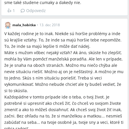
sme také studene cumaky a dakedy nie.
Q:
Čo robiť, ak partner uprednostňuje krčmu a pije?
👍
1
Odpovedz
A:
Diskutujúce radia identifikovať a riešiť alkoholizmus ako
samostatný problém, komunikovať hranice a v prípade, že
mala_hobitka
•
13. dec 2018
partner uprednostňuje krčmu pred rodinou, zvážiť odchod
alebo právne kroky po zabezpečení finančnej situácie a
V každej rodine je to inak. Niekde sú horšie problémy a inde
opatrovníctva dieťaťa.
sú krajšie vzťahy. To, že inde sa majú horšie tebe nepomôže.
To, že inde sa majú lepšie ti môže dať nádej.
Q:
Ako obnoviť intímny život po pôrode?
Máte s mužom vôbec nejaký vzťah? Ak áno, skúste ho zlepšiť,
A:
V praxi pomohlo upokojenie stresu, otvorená komunikácia a
mohla by Vám pomôcť manželská poradňa. Ale len v prípade,
konkrétne kroky, napríklad jedna diskutujúca vytvorila
že je snaha na oboch stranách. Možno mu niečo chýba ale
adventný kalendár plný kondómov (a niekoľko okienok s fľaškou
nevie situáciu riešiť. Možno aj on je nešťastný. A možno je mu
alkoholu) a uviedla, že po tom mali sex každý večer.
to jedno. Skús s ním situáciu poriešiť. Treba si veci
vykomunikovať. Možno nebude chcieť ale ty budeš vedieť, že
Q:
Kam môžem ísť, ak nemám kam odísť s dieťaťom?
si to skúsila.
A:
Diskusia uvádza, že niektoré ženy majú možnosť zostať u
Každopádne v tomto prípade ide o teba, o tvoj život. Je
rodičov alebo u babky, ale mnohé poukazujú, že „štátne škôlky
potrebné si upresniť ako chceš žiť, čo chceš vo svojom živote
sú plné“ a že nie vždy existuje jednoduchá náhradná sieť
zmeniť a ako to môžeš dosiahnuť. Ak chceš svoj život žiť inak,
podpory.
začni. Bez ohľadu na to, že si manželkou a matkou... nesmieš
Q:
Kedy uvažovať o rozvode alebo odchode?
zabúdať na seba... na tvoje osobné ja, tvoje sny a veci, ktoré ti
A:
Podľa príspevkov treba zvážiť odchod, ak partner odmieta
robia radosť.