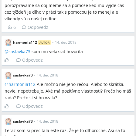
porozprávame sa objimeme sa a pomôže keď mu vyjde čas
cez týždeň je dlho v práci tak s pomocou je to menej ale
víkendy sú o našej rodine
👍
6
Odpovedz
harmonia112
•
14. dec 2018
AUTOR
@
saslavka73
som mu velakrat hovorila
Odpovedz
saslavka73
•
14. dec 2018
@
harmonia112
Ale možno nie jeho rečou. Alebo to skrátka,
nevie, nepotrebuje. Aké má pozitívne vlastnosti? Prečo ho máš
rada? Prečo si si ho vzala?
Odpovedz
saslavka73
•
14. dec 2018
Teraz som si prečítala ešte raz. Že je to dlhoročné. Asi sa to