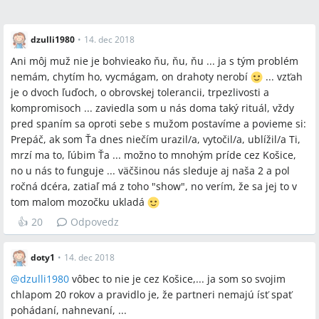
dzulli1980
•
14. dec 2018
Ani môj muž nie je bohvieako ňu, ňu, ňu ... ja s tým problém
nemám, chytím ho, vycmágam, on drahoty nerobí
... vzťah
je o dvoch ľuďoch, o obrovskej tolerancii, trpezlivosti a
kompromisoch ... zaviedla som u nás doma taký rituál, vždy
pred spaním sa oproti sebe s mužom postavíme a povieme si:
Prepáč, ak som Ťa dnes niečím urazil/a, vytočil/a, ublížil/a Ti,
mrzí ma to, ľúbim Ťa ... možno to mnohým príde cez Košice,
no u nás to funguje ... väčšinou nás sleduje aj naša 2 a pol
ročná dcéra, zatiaľ má z toho "show", no verím, že sa jej to v
tom malom mozočku ukladá
👍
20
Odpovedz
doty1
•
14. dec 2018
@
dzulli1980
vôbec to nie je cez Košice,... ja som so svojim
chlapom 20 rokov a pravidlo je, že partneri nemajú ísť spať
pohádaní, nahnevaní, ...