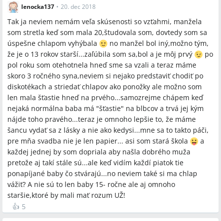
lenocka137
•
20. dec 2018
Tak ja neviem nemám veľa skúsenosti so vzťahmi, manžela
som stretla keď som mala 20,študovala som, dovtedy som sa
úspešne chlapom vyhýbala
no manžel bol iný,možno tým,
že je o 13 rokov starší...zaľúbila som sa,bol a je môj prvý
po
pol roku som otehotnela hneď sme sa vzali a teraz máme
skoro 3 ročného syna,neviem si nejako predstaviť chodiť po
diskotékach a striedať chlapov ako ponožky ale možno som
len mala šťastie hneď na prvého...samozrejme chápem keď
nejaká normálna baba má "šťastie" na blbcov a trvá jej kým
nájde toho pravého...teraz je omnoho lepšie to, že máme
šancu vydať sa z lásky a nie ako kedysi...mne sa to takto páči,
pre mňa svadba nie je len papier... asi som stará škola
a
každej jednej by som dopriala aby našla dobrého muža
pretože aj takí stále sú...ale keď vidím každí piatok tie
ponapíjané baby čo stvárajú...no neviem také si ma chlap
vážiť? A nie sú to len baby 15- ročne ale aj omnoho
staršie,ktoré by mali mať rozum UŽ!
👍
5