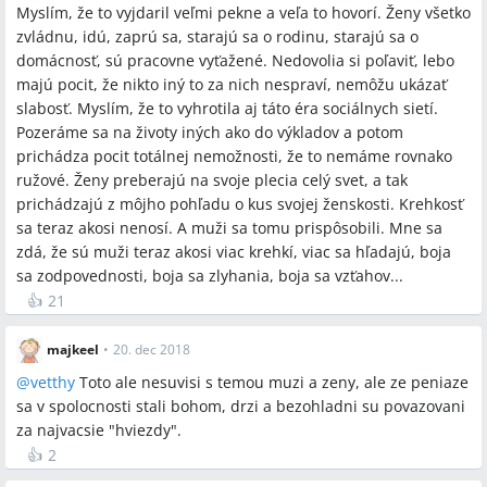
Myslím, že to vyjdaril veľmi pekne a veľa to hovorí. Ženy všetko
zvládnu, idú, zaprú sa, starajú sa o rodinu, starajú sa o
domácnosť, sú pracovne vyťažené. Nedovolia si poľaviť, lebo
majú pocit, že nikto iný to za nich nespraví, nemôžu ukázať
slabosť. Myslím, že to vyhrotila aj táto éra sociálnych sietí.
Pozeráme sa na životy iných ako do výkladov a potom
prichádza pocit totálnej nemožnosti, že to nemáme rovnako
ružové. Ženy preberajú na svoje plecia celý svet, a tak
prichádzajú z môjho pohľadu o kus svojej ženskosti. Krehkosť
sa teraz akosi nenosí. A muži sa tomu prispôsobili. Mne sa
zdá, že sú muži teraz akosi viac krehkí, viac sa hľadajú, boja
sa zodpovednosti, boja sa zlyhania, boja sa vzťahov...
👍
21
majkeel
•
20. dec 2018
@
vetthy
Toto ale nesuvisi s temou muzi a zeny, ale ze peniaze
sa v spolocnosti stali bohom, drzi a bezohladni su povazovani
za najvacsie "hviezdy".
👍
2