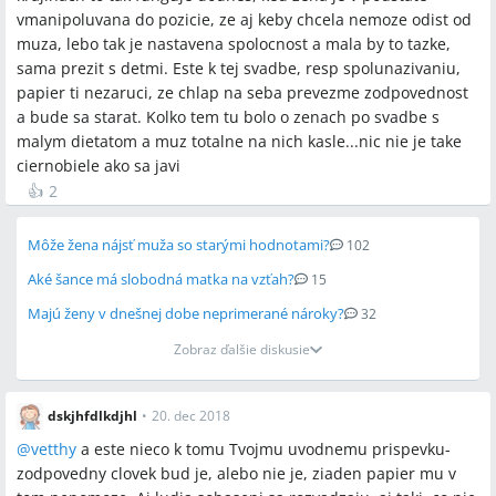
vmanipoluvana do pozicie, ze aj keby chcela nemoze odist od
muza, lebo tak je nastavena spolocnost a mala by to tazke,
sama prezit s detmi. Este k tej svadbe, resp spolunazivaniu,
papier ti nezaruci, ze chlap na seba prevezme zodpovednost
a bude sa starat. Kolko tem tu bolo o zenach po svadbe s
malym dietatom a muz totalne na nich kasle...nic nie je take
ciernobiele ako sa javi
👍
2
Môže žena nájsť muža so starými hodnotami?
102
Aké šance má slobodná matka na vzťah?
15
Majú ženy v dnešnej dobe neprimerané nároky?
32
Zobraz ďalšie diskusie
dskjhfdlkdjhl
•
20. dec 2018
@
vetthy
a este nieco k tomu Tvojmu uvodnemu prispevku-
zodpovedny clovek bud je, alebo nie je, ziaden papier mu v