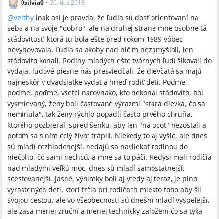
0silvia0
•
20. dec 2018
@
vetthy
inak asi je pravda, že ľudia sú dosť orientovaní na
seba a na svoje "dobro", ale na druhej strane mne osobne tá
stádovitosť, ktorá tu bola ešte pred rokom 1989 vôbec
nevyhovovala. Ľudia sa akoby nad ničím nezamýšľali, len
stádovito konali. Rodiny mladých ešte tvárnych ľudí šikovali do
vydaja, ľudové piesne nás presviedčali, že dievčatá sa majú
najneskôr v dvadsiatke vydať a hneď rodiť deti. Poďme,
poďme, poďme, všetci narovnako, kto nekonal stádovito, bol
vysmievaný, ženy boli častované výrazmi "stará dievka, čo sa
neminula", tak ženy rýchlo popadli často prvého chruňa,
ktorého pozbierali spred šenku, aby len "na ocot" nezostali a
potom sa s ním celý život trápili. Niekedy to aj vyšlo, ale dnes
sú mladí rozhľadenejší, nedajú sa navliekať rodinou do
niečoho, čo sami nechcú, a mne sa to páči. Kedysi mali rodičia
nad mladými veľkú moc, dnes sú mladí samostatnejší,
scestovanejší. Jasné, výnimky boli aj vtedy aj teraz, je plno
vyrastených detí, ktorí trčia pri rodičoch miesto toho aby šli
svojou cestou, ale vo všeobecnosti sú dnešní mladí vyspelejší,
ale zasa menej zruční a menej technicky založení čo sa týka