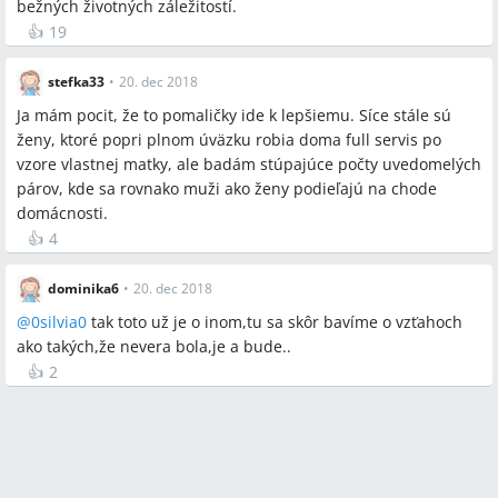
bežných životných záležitostí.
👍
19
stefka33
•
20. dec 2018
Ja mám pocit, že to pomaličky ide k lepšiemu. Síce stále sú
ženy, ktoré popri plnom úväzku robia doma full servis po
vzore vlastnej matky, ale badám stúpajúce počty uvedomelých
párov, kde sa rovnako muži ako ženy podieľajú na chode
domácnosti.
👍
4
dominika6
•
20. dec 2018
@
0silvia0
tak toto už je o inom,tu sa skôr bavíme o vzťahoch
ako takých,že nevera bola,je a bude..
👍
2