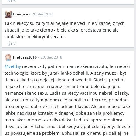
👍
6
celoživotným záväzkom?
A:
V diskusii sa uviedlo, že muži sú dnes často tlačení
flientica
•
20. dec 2018
očakávaniami byť „zabezpečení“ (požiadavka na bývanie,
peniaze, stabilitu) a že mnohí vyrastali v neúplných rodinách
Tak niekedy su za tym aj nejake ine veci, nie v kazdej z tych
bez mužského vzoru, čo zvyšuje opatrnosť pri záväzkoch.
situacii je to take cierno - biele ako si predstavujeme ale
suhlasim s niektorymi vecami
Q:
Ako sa v rámci práv zmenilo postavenie žien v
👍
2
Československu a na Slovensku?
A:
V diskusii bola citovaná historická skutočnosť, že v roku 1920
lindusss2016
•
20. dec 2018
československá ústava zakotvila politické, sociálne a kultúrne
postavenie žien rovnoprávne s mužmi a ženám bolo priznané
@
vetthy
nevera vzdy patrila k manzelskemu zivotu, len neboli
volebné právo; prvou ženou zvolenou do českého snemu bola v
technologie, ktore by ju tak lahko odhalili. A zeny muzeli byt
roku 1912 Božena Viková-Kunětická.
ticho, aj ked sa o nejakej klebete dozvedeli. Staci si precitat
nejake literarne diela napr.z romantizmu, beletria je plna
Q:
Boli v minulosti častejšie nevery a domáce násilie, ako tvrdia
nemanzelskeho sexu. Ludia sa vtedy vacsinou nebrali z lasky,
niektorí účastníci diskusie?
ale z rozumu a tym padom city neboli take horuce, pripadne
A:
V diskusii viacerí pripomínali, že nevera i domáce násilie
problemy sa dali riezit s chladnou hlavou. Ale ani nebolo take
existovali vždy, že v historických obdobiach boli bežné
lahke nadviazat kontakt, v dnesnej dobe za vela problemov
nevestince počas vojen a že počas vojnových konfliktov
moze skor internet ako diskoteka. Ludia si spoza monitora
dochádzalo aj k znásilňovaniu, pričom boli spomínané aj
dovolia viac. Alkoholizmus bol kedysi v pohode trpeny, dnes to
historické problémy s pohlavnými chorobami ako syfilis.
uz povazujeme za problem. Bohuzial sa k nemu pridali aj ine