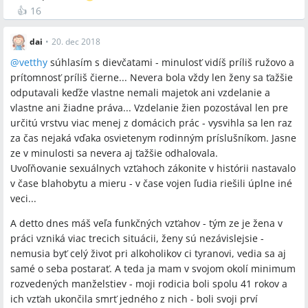
👍
16
dai
•
20. dec 2018
@
vetthy
súhlasím s dievčatami - minulosť vidíš príliš ružovo a
prítomnosť príliš čierne... Nevera bola vždy len ženy sa ťažšie
odputavali keďže vlastne nemali majetok ani vzdelanie a
vlastne ani žiadne práva... Vzdelanie žien pozostával len pre
určitú vrstvu viac menej z domácich prác - vysvihla sa len raz
za čas nejaká vďaka osvietenym rodinným príslušníkom. Jasne
ze v minulosti sa nevera aj ťažšie odhalovala.
Uvoľňovanie sexuálnych vzťahoch zákonite v histórii nastavalo
v čase blahobytu a mieru - v čase vojen ľudia riešili úplne iné
veci...
A detto dnes máš veľa funkčných vzťahov - tým ze je žena v
práci vzniká viac trecich situácii, ženy sú nezávislejsie -
nemusia byť celý život pri alkoholikov ci tyranovi, vedia sa aj
samé o seba postarať. A teda ja mam v svojom okolí minimum
rozvedených manželstiev - moji rodicia boli spolu 41 rokov a
ich vzťah ukončila smrť jedného z nich - boli svoji prví