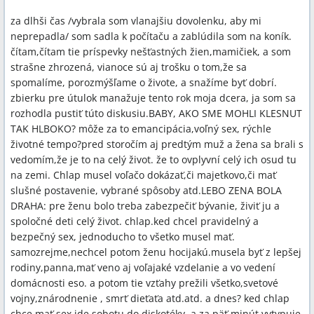
za dlhši čas /vybrala som vlanajšiu dovolenku, aby mi
neprepadla/ som sadla k počítaču a zablúdila som na koník.
čítam,čítam tie príspevky nešťastných žien,mamičiek, a som
strašne zhrozená, vianoce sú aj trošku o tom,že sa
spomalíme, porozmýšľame o živote, a snažíme byť dobrí.
zbierku pre útulok manažuje tento rok moja dcera, ja som sa
rozhodla pustiť túto diskusiu.BABY, AKO SME MOHLI KLESNUT
TAK HLBOKO? môže za to emancipácia,voľný sex, rýchle
životné tempo?pred storočím aj predtým muž a žena sa brali s
vedomím,že je to na celý život. že to ovplyvní celý ich osud tu
na zemi. Chlap musel voľačo dokázať,či majetkovo,či mať
slušné postavenie, vybrané spôsoby atd.LEBO ZENA BOLA
DRAHA: pre ženu bolo treba zabezpečiť bývanie, živiť ju a
spoločné deti celý život. chlap.ked chcel pravidelný a
bezpečný sex, jednoducho to všetko musel mať.
samozrejme,nechcel potom ženu hocijakú.musela byť z lepšej
rodiny,panna,mať veno aj voľajaké vzdelanie a vo vedení
domácnosti eso. a potom tie vzťahy prežili všetko,svetové
vojny,znárodnenie , smrť dieťaťa atd.atd. a dnes? ked chlap
chce mať sex,ide sobotu do diskotéky, a za päť minút vytypuje