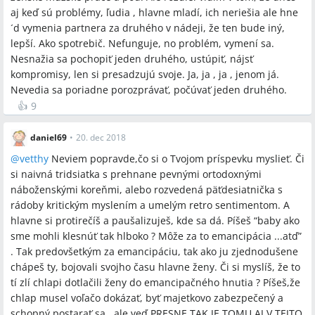
aj keď sú problémy, ľudia , hlavne mladí, ich neriešia ale hne
´d vymenia partnera za druhého v nádeji, že ten bude iný,
lepší. Ako spotrebič. Nefunguje, no problém, vymení sa.
Nesnažia sa pochopiť jeden druhého, ustúpiť, nájsť
kompromisy, len si presadzujú svoje. Ja, ja , ja , jenom já.
Nevedia sa poriadne porozprávať, počúvať jeden druhého.
👍
9
daniel69
•
20. dec 2018
@
vetthy
Neviem popravde,čo si o Tvojom príspevku myslieť. Či
si naivná tridsiatka s prehnane pevnými ortodoxnými
náboženskými koreňmi, alebo rozvedená päťdesiatnička s
rádoby kritickým myslením a umelým retro sentimentom. A
hlavne si protirečíš a paušalizuješ, kde sa dá. Píšeš “baby ako
sme mohli klesnúť tak hlboko ? Môže za to emancipácia ...atď”
. Tak predovšetkým za emancipáciu, tak ako ju zjednodušene
chápeš ty, bojovali svojho času hlavne ženy. Či si myslíš, že to
tí zlí chlapi dotlačili ženy do emancipačného hnutia ? Píšeš,že
chlap musel voľačo dokázať, byť majetkovo zabezpečený a
schopný postarať sa...ale veď PRESNE TAK JE TOMU AJ V TEJTO