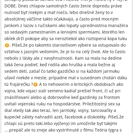
DOBE. Dnes chlapov samotných často ženie dopredu práve
nutnosť byť niekým a mať niečo, lebo dnešné ženy to v
absolútnej väčšine takto očakávajú, a často pred mocným
Jankom z lazov s ručiskami ako lopaty uprednostnia manažéra
so sedavým zamestnaním a lenivými spermiami, ktorého len
oblek drží pokope aby sa neroztiekol ako roztopená kopa tuku
. Píšeš,že po takomto starostlivom výbere sa vstupovalo do
vzťahov s jasným vedomím, že je to na celý život. Ale to často
nebolo z lásky ale z nevyhnutnosti. Kam sa mala na dedine
taká žena podieť, keď rodila ako hruška a mala bežne aj
sedem detí, zatiaľ čo tatko gazdíčko si na každom jarmoku
uľavil niekde v meste, prípadne mal v susednom chotári dáku
tú frajárečku ?
A to nehovorím o kritických obdobiach ako
vojna, kde vojaci siali semeno kadiaľ prešiel front, či už pri
znásilňovaní alebo aj dobrovoľne keď gazdinky za frontom
uvítali vojenskú ruku na hospodárstve. Príležitostný sex sa
dial vtedy tak ako teraz, len jarmoky, vojny, tancovačky a
kupecké zálety nahradili azet, facebook a diskotéky. Píšeš,že
chlapi sú preto takí,lebo vy(ženy) im umožníte byť takými
....prepáč ale to zneje ako vystrihnuté z filmu Teória tygra s