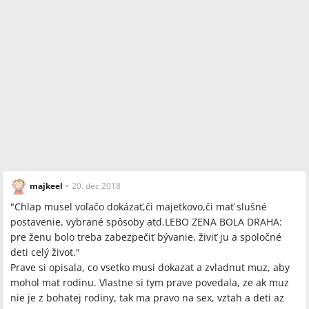
majkeel
•
20. dec 2018
"Chlap musel voľačo dokázať,či majetkovo,či mať slušné
postavenie, vybrané spôsoby atd.LEBO ZENA BOLA DRAHA:
pre ženu bolo treba zabezpečiť bývanie, živiť ju a spoločné
deti celý život."
Prave si opisala, co vsetko musi dokazat a zvladnut muz, aby
mohol mat rodinu. Vlastne si tym prave povedala, ze ak muz
nie je z bohatej rodiny, tak ma pravo na sex, vztah a deti az