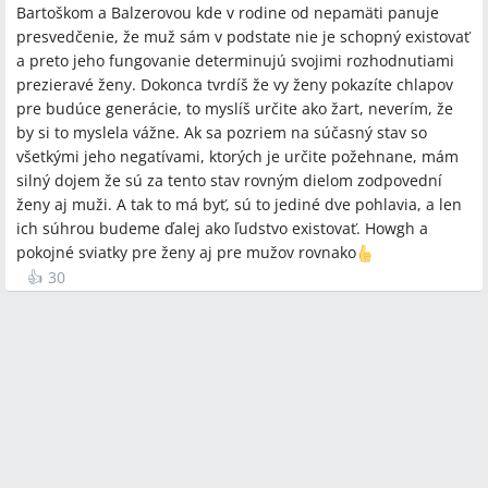
Bartoškom a Balzerovou kde v rodine od nepamäti panuje
presvedčenie, že muž sám v podstate nie je schopný existovať
a preto jeho fungovanie determinujú svojimi rozhodnutiami
prezieravé ženy. Dokonca tvrdíš že vy ženy pokazíte chlapov
pre budúce generácie, to myslíš určite ako žart, neverím, že
by si to myslela vážne. Ak sa pozriem na súčasný stav so
všetkými jeho negatívami, ktorých je určite požehnane, mám
silný dojem že sú za tento stav rovným dielom zodpovední
ženy aj muži. A tak to má byť, sú to jediné dve pohlavia, a len
ich súhrou budeme ďalej ako ľudstvo existovať. Howgh a
pokojné sviatky pre ženy aj pre mužov rovnako
👍
30