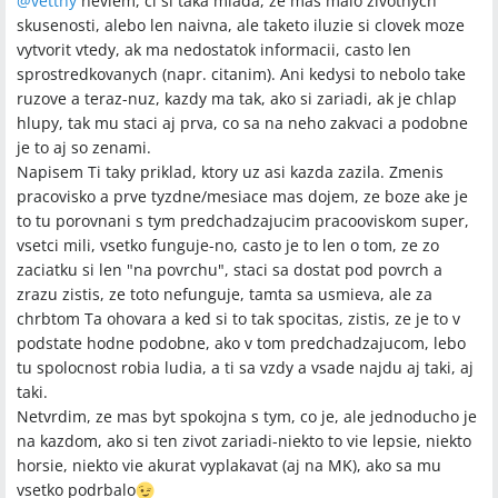
@
vetthy
neviem, ci si taka mlada, ze mas malo zivotnych
skusenosti, alebo len naivna, ale taketo iluzie si clovek moze
nevestince, znásilňovanie počas vojen, syfilis, pohlavné
vytvorit vtedy, ak ma nedostatok informacii, casto len
ochorenia, opatrovateľka, testy otcovstva, alimenty, volebné
sprostredkovanych (napr. citanim). Ani kedysi to nebolo take
právo žien
ruzove a teraz-nuz, kazdy ma tak, ako si zariadi, ak je chlap
hlupy, tak mu staci aj prva, co sa na neho zakvaci a podobne
Miesta a osoby
je to aj so zenami.
Napisem Ti taky priklad, ktory uz asi kazda zazila. Zmenis
Bratislava (Blava), Anglicko, Írsko, Banská Bystrica, Liptov,
pracovisko a prve tyzdne/mesiace mas dojem, ze boze ake je
Československo, Božena Viková-Kunětická, Timrava, Hecka
to tu porovnani s tym predchadzajucim pracooviskom super,
vsetci mili, vsetko funguje-no, casto je to len o tom, ze zo
zaciatku si len "na povrchu", staci sa dostat pod povrch a
zrazu zistis, ze toto nefunguje, tamta sa usmieva, ale za
chrbtom Ta ohovara a ked si to tak spocitas, zistis, ze je to v
podstate hodne podobne, ako v tom predchadzajucom, lebo
tu spolocnost robia ludia, a ti sa vzdy a vsade najdu aj taki, aj
taki.
Netvrdim, ze mas byt spokojna s tym, co je, ale jednoducho je
na kazdom, ako si ten zivot zariadi-niekto to vie lepsie, niekto
horsie, niekto vie akurat vyplakavat (aj na MK), ako sa mu
vsetko podrbalo