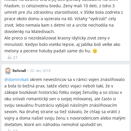
hladom, ci celozivotnu biedu. Zeny mali 10 deti, z toho 3
umreli pre zlu zdravotnu starostlivost, v 35tke bola zodreta z
prace okolo domu a vyzerala na 60. Vztahy "vydrzali" cely
zivot, lebo nemala kam s detmi ist a urcite nechodila na
dovolenky na Maledivach.
Ale preco si nezidealizovat krasny idylicky zivot zeny v
minulosti. Kedysi bolo vsetko lepsie, aj jablka boli velke ako
melony a pecene holuby padali same do hu.
👍
27
0silvia0
•
20. dec 2018
@
dominika6
okrem nevestincov sa v rámci vojen znásilňovalo
a bola to bežná prax, takže všetci vojaci neboli takí, že v
zákope bozkávali historickú fotku svojej ženušky a so slzou v
oku snívali romantický sen o svojej milovanej, ale často si
svoju sexuálnu frustráciu vybíjali násilným znásilňovacím
sexom. Na druhej strane sa tiež stávalo, že chlap sa vrátil z
vojny a doma našiel svoju ženu s novorodencom alebo malým
dieťaťom, ktoré ani náhodou nemohol spolodiť on.