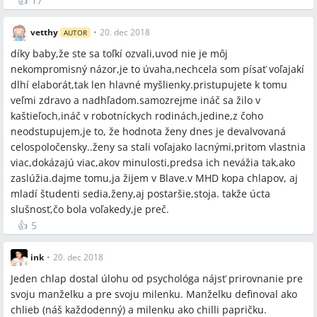
👍
17
vetthy
•
20. dec 2018
AUTOR
díky baby,že ste sa toľkí ozvali,uvod nie je môj
nekompromisný názor,je to úvaha,nechcela som písať voľajakí
dlhí elaborát,tak len hlavné myšlienky.pristupujete k tomu
veľmi zdravo a nadhľadom.samozrejme ináč sa žilo v
kaštieľoch,ináč v robotníckych rodinách,jedine,z čoho
neodstupujem,je to, že hodnota ženy dnes je devalvovaná
celospoločensky..ženy sa stali voľajako lacnými,pritom vlastnia
viac,dokázajú viac,akov minulosti,predsa ich nevážia tak,ako
zaslúžia.dajme tomu,ja žijem v Blave.v MHD kopa chlapov, aj
mladí študenti sedia,ženy,aj postaršie,stoja. takže úcta
slušnosť,čo bola voľakedy,je preč.
👍
5
ink
•
20. dec 2018
Jeden chlap dostal úlohu od psychológa nájsť prirovnanie pre
svoju manželku a pre svoju milenku. Manželku definoval ako
chlieb (náš každodenný) a milenku ako chilli papričku.