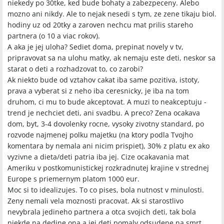
niekedy po 30tke, ked bude bohaty a zabezpeceny. Alebo
mozno ani nikdy. Ale to nejak nesedi s tym, ze zene tikaju biol.
hodiny uz od 20tky a zaroven nechcu mat prilis stareho
partnera (o 10 a viac rokov).
A aka je jej uloha? Sediet doma, prepinat novely v tv,
pripravovat sa na ulohu matky, ak nemaju este deti, neskor sa
starat o deti a rozhadzovat to, co zarobi?
Ak niekto bude od vztahov cakat iba same pozitiva, istoty,
prava a vyberat si z neho iba ceresnicky, je iba na tom
druhom, ci mu to bude akceptovat. A muzi to neakceptuju -
trend je nechciet deti, ani svadbu. A preco? Zena ocakava
dom, byt, 3-4 dovolenky rocne, vysoky zivotny standard, po
rozvode najmenej polku majetku (na ktory podla Tvojho
komentara by nemala ani nicim prispiet), 30% z platu ex ako
vyzivne a dieta/deti patria iba jej. Cize ocakavania mat
Ameriku v postkomunistickej rozkradnutej krajine v strednej
Europe s priemernym platom 1000 eur.
Moc si to idealizujes. To co pises, bola nutnost v minulosti.
Zeny nemali vela moznosti pracovat. Ak si starostlivo
nevybrala jedineho partnera a otca svojich deti, tak bola
niekde na dedine ona a jej deti pomaly odsudene na smrt