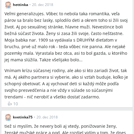
hettinka
•
20. dec 2018
Veľmi generalizujes. Vôbec to nebola taka romantika, veľa
párov sa bralo bez lasky, splodilo deti a okrem toho si žili svoj
život. Aj po sexuálnej stránke, hlavne muži. Nevestince boli
bežná súčasť života. Ženy si zasa žili svoje, často nešťastne.
Moja babka nar. 1909 sa vydávala s DRUHÝM dieťaťom v
bruchu, prvé už malo rok - teda vôbec nie panna. Ale nejaké
pozemky mala. Vyrastala bez otca, asi to bol gazda, u ktorého
jej mama slúžila. Takze všelijako bolo...
Vnímam krízu súčasnej rodiny, ale ako si kto zariadi život, tak
má. Aj akého partnera si vyberie, ako si vzťah buduje, koľko je
schopný obetovať. A aj vychovať deti si každý môže podľa
svojho presvedčenia a nie vždy v súlade so súčasnými
trendami - nič nerobiť a všetko dostať zadarmo.
👍
10
kvetinka75
•
20. dec 2018
tiež si myslím, že nevery boli aj vtedy, ponižovanie ženy,
ženské mužské práce a pod. Ale rozdiel vidím v tom, že dnes