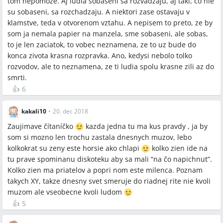
tom nepomoze. Aj ludia sobaseni sa rozvadzaju, aj taki, co nie
su sobaseni, sa rozchadzaju. A niektori zase ostavaju v
klamstve, teda v otvorenom vztahu. A nepisem to preto, ze by
som ja nemala papier na manzela, sme sobaseni, ale sobas,
to je len zaciatok, to vobec neznamena, ze to uz bude do
konca zivota krasna rozpravka. Ano, kedysi nebolo tolko
rozvodov, ale to neznamena, ze ti ludia spolu krasne zili az do
smrti.
👍
6
kakali10
•
20. dec 2018
Zaujimave čítaníčko
kazda jedna tu ma kus pravdy , ja by
som si mozno len trochu zastala dnesnych muzov, lebo
kolkokrat su zeny este horsie ako chlapi
kolko zien ide na
tu prave spominanu diskoteku aby sa mali “na čo napichnut”.
Kolko zien ma priatelov a popri nom este milenca. Poznam
takych XY, takze dnesny svet smeruje do riadnej rite nie kvoli
muzom ale vseobecne kvoli ludom
👍
5