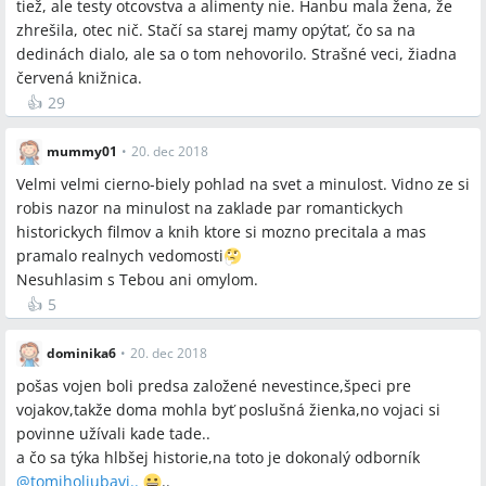
tiež, ale testy otcovstva a alimenty nie. Hanbu mala žena, že
zhrešila, otec nič. Stačí sa starej mamy opýtať, čo sa na
dedinách dialo, ale sa o tom nehovorilo. Strašné veci, žiadna
červená knižnica.
👍
29
mummy01
•
20. dec 2018
Velmi velmi cierno-biely pohlad na svet a minulost. Vidno ze si
robis nazor na minulost na zaklade par romantickych
historickych filmov a knih ktore si mozno precitala a mas
pramalo realnych vedomosti
Nesuhlasim s Tebou ani omylom.
👍
5
dominika6
•
20. dec 2018
pošas vojen boli predsa založené nevestince,špeci pre
vojakov,takže doma mohla byť poslušná žienka,no vojaci si
povinne užívali kade tade..
a čo sa týka hlbšej historie,na toto je dokonalý odborník
@
tomiholjubavi..
..