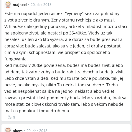
majkeel
•
20. dec 2018
Este ma napadol jeden aspekt "vymeny" sexu za pohodlny
zivot a zivenie druhym. Zeny starnu rychlejsie ako muzi.
Vzhlad/sex ako jediny ponukany artikel v mladosti mozno staci
na spolocny zivot, ale nestaci po 35-40tke. Vtedy uz tak
nezalezi uz len ako kto vyzera, ale doraz sa bude presuvat a
coraz viac bude zalezat, ako sa vie jeden, ci druhy postarat,
cim a akymi schopnostami vie prispiet do spolocneho
fungovania.
Ked muzovi v 20tke povie zena, budes ma budes zivit, alebo
odidem, tak zatne zuby a bude robit za dvoch a bude ju zivit.
Lebo chce vztah a deti. Ked mu to iste povie po 35tke, tak jej
povie, no ako myslis, nikto Ta nedrzi, tam su dvere. Treba
vediet nespoliehat sa iba na jedno, neklast alebo vediet
zavcasu prestat klast podmienky bud-alebo vo vztahu, inak sa
moze stat, ze clovek skonci trvalo sam, lebo s vekom nebude
mat co ponuknut tomu druhemu ...
👍
3
nkem
•
20. dec 2018