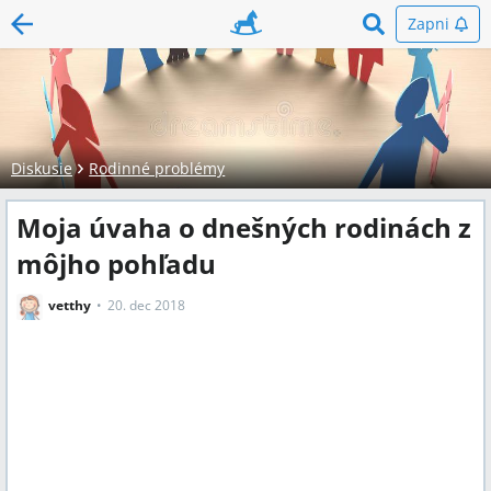
Zapni
Diskusie
Rodinné problémy
Moja úvaha o dnešných rodinách z
môjho pohľadu
vetthy
20. dec 2018