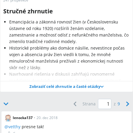
247 príspevkov
Stručné zhrnutie
Emancipácia a zákonná rovnosť žien (v Československu
ústavne od roku 1920) rozšírili ženám vzdelanie,
zamestnanie a možnosť odísť z nefunkčného manželstva, čo
zmenilo tradičné rodinné modely.
Historické problémy ako domáce násilie, nevestince počas
vojen a absencia práv žien viedli k tomu, že mnohé
minuloročné manželstvá prežívali z ekonomickej nutnosti
skôr než z lásky.
Navrhované riešenia v diskusii zahŕňajú rovnomerné
rozdelenie domácich povinností, finančnú samostatnosť
Zobraziť celé zhrnutie a časté otázky
partnerov, otvorenú komunikáciu v páre a právnu ochranu;
v diskusii bol spomenutý príklad finančného modelu, kde
obaja partneri prispievajú 5 000 SK na chod domácnosti.
Strana
z
9
Najčastejšie otázky
lenocka137
•
20. dec 2018
@
vetthy
presne tak!
Q:
Prečo dnes niektorí muži menej inklinujú k sobášu a k