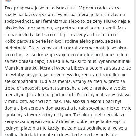
Tvoj prispevok je velmi odsudzujuci. V prvom rade, ako si
kazdy nastavi svoj vztah a vyber partnera, je len ich vlastna
zodpovednost, ani feminizmus alebo to, ze zeny ziju volnejsie
ako kedysi, neznamena, ze preto sa muzi nechcu zenit. Muz
sa ozeni vtedy, ked sa on citi pripraveny a chce to urobit.
Kolko parov sa berie len kvoli rodine alebo preto, ze zena
otehotnela. To, ze zeny sa idu udrat v domacnosti je velakrat
len o tom, ze si dokazuju svoju nenahraditelnost, muz a deti
sa tiez dokazu zapojit a ked nie, tak si to musi vynahradit inak.
Mam kamaratku, ktora si vybera blbcov a potom sa stazuje, ze
tie vztahy nevyjdu, jasne, ze nevyjdu, ked uz od zaciatku nie
ste kompatibilni. Ludia sa menia, vztahy sa menia, preto sa
treba prisposobit, poznat sam seba a svoje hranice a vsetko
medzitym, je uz len na partneroch. Preco by mali zeny ostavat
v minulosti, ak chcu zit inak. Tak, ako sa niekomu paci byt
doma a byt zenou v domacnosti a je tak spokojna, niekto iny je
spokojny s inym zivotnym stylom. Tak ako aj deti nerobia zo
zeny vacsiu/lepsiu zenu. V dnesnej dobe nie je lahke vyjst s
jednym platom a nie kazdy ma za muza podnikatela. Vo vela
krajinach to tak funguje dodnes, ked zena je v podstate