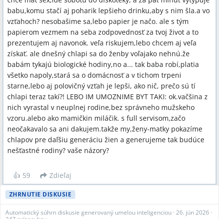
babu,komu stačí aj poharik lepšieho drinku,aby s nim šla.a vo
vzťahoch? nesobašime sa,lebo papier je načo. ale s tým
papierom vezmem na seba zodpovednosť za tvoj život a to
prezentujem aj navonok. veľa riskujem,lebo chcem aj veľa
získať. ale dnešný chlapi sa do ženby voľajako nehnú.že
babám tykajú biologické hodiny,no a... tak baba robí,platia
všetko napoly,stará sa o domácnosť a v tichom trpeni
starne,lebo aj polovičný vzťah je lepši, ako nič, prečo sú tí
chlapi teraz takí?! LEBO IM UMOZNIME BYT TAKI: ok.vačšina z
nich vyrastal v neuplnej rodine,bez správneho mužskeho
vzoru.alebo ako mamičkin miláčik. s full servisom,začo
neočakavalo sa ani dakujem.takže my,ženy-matky pokazíme
chlapov pre daľšiu generáciu žien a generujeme tak budúce
nešťastné rodiny? vaše názory?
👍
59
Zdieľaj
ZHRNUTIE DISKUSIE
Automatický súhrn diskusie generovaný umelou inteligenciou
·
26. jún 2026
·