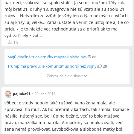
partneri, svokrovci sú spolu stale.. Ja som s mužom 19ty rok,
môj brat 21, druhý 18, svagrovia nie sú vzati ale sú spolu 21
rokov... Netvrdím ze vzťah je vždy len o tých pekných chvíľach,
sú aj krízy, aj veľké... Zatiaľ ustate a verím ze ustojíme aj tie co
prídu - je to niekde vec rozhodnutia sa a priorít ak to ma
vydržať celý život...
👍
15
Majú dnešné tridsiatničky majetok alebo nie?
88
Trump má pravdu: Je komunizmus horší než vojny?
28
Zobraz ďalšie diskusie
pajinka91
•
20. dec 2018
vôbec to vtedy nebolo také ružové: Veno žena mala, ale
spravoval ho muž. Ak ho prehral v kartách, tak smola. Domáce
násilie, nútený sex, boli úplne bežné, veď to bolo mužove
právo, manželka mu patrila. A modriny sa neukazovali, veď
žena nemá provokovať. Ľavobočkovia a slobodné matky boli