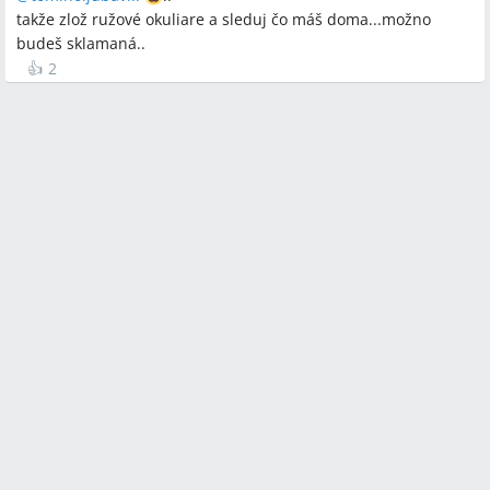
takže zlož ružové okuliare a sleduj čo máš doma...možno
budeš sklamaná..
👍
2