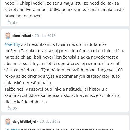
neboli? Chlapi vedeli, ze zenu maju istu, ze neodide, tak za
skupina to pripisuje všeobecnému životnému štýlu,
zavretymi dverami boli bitky, ponizovanie, zena nemala casto
urbanizácii a novým závislostiam.
právo ani na nazor
👍
47
Otvorené otázky
dominika6
•
20. dec 2018
Prečo konkrétne muži v populácii častejšie odkladajú sobáš
@
vetthy
žiaľ nesúhlasím s tvojím názorom (dúfam že
a rodičovstvo?
môžem).Tak ako teraz tak aj pred storočím sa dialo toto isté až
Ako spravodlivo oceniť a kompenzovať neviditeľnú domácu
na to,že chlapi boli neverí,len ženská sladká nevedomosť a
prácu v moderných rodinách?
absencia sociálnych sietí či operátorov,jej neumožnila zistiť
Ako zaručiť, aby väčšia sloboda a informovanosť neprinášali
včas,čo má doma...Tým pádom ten vzťah mohol fungoval 100
nové formy sociálnej izolácie a nerovnosti?
rokov až do príchodu vyššie spomínaných diablov,ktorí túto
chlapskú neresť odhalia.
Takže neži v ružovej bublinke a naštuduj si historiu a
zaujímavosti,ktoré sa neučia v školách a zistíš,že zvrhlosti a
Spomenuté značky a firmy
diali v každej dobe :.-)
👍
23
Avia
dskjhfdlkdjhl
•
20. dec 2018
Spomenuté produkty a metódy