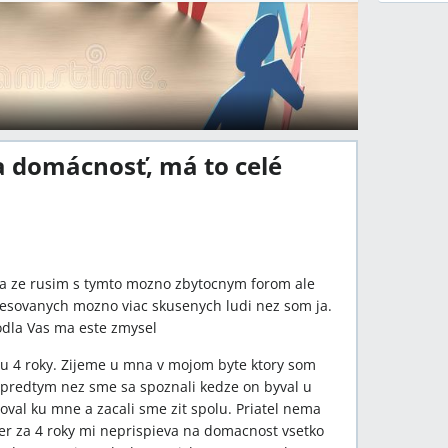
na domácnosť, má to celé
a ze rusim s tymto mozno zbytocnym forom ale
esovanych mozno viac skusenych ludi nez som ja.
odla Vas ma este zmysel
u 4 roky. Zijeme u mna v mojom byte ktory som
predtym nez sme sa spoznali kedze on byval u
oval ku mne a zacali sme zit spolu. Priatel nema
er za 4 roky mi neprispieva na domacnost vsetko