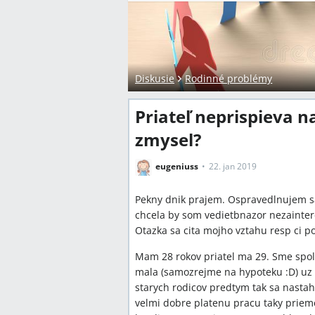
Diskusie
Rodinné problémy
Priateľ neprispieva 
zmysel?
eugeniuss
22. jan 2019
Pekny dnik prajem. Ospravedlnujem s
chcela by som vedietbnazor nezainter
Otazka sa cita mojho vztahu resp ci p
Mam 28 rokov priatel ma 29. Sme spol
mala (samozrejme na hypoteku :D) uz 
starych rodicov predtym tak sa nastah
velmi dobre platenu pracu taky priem