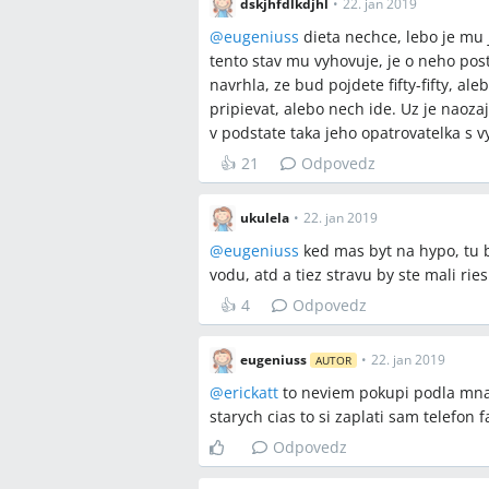
dskjhfdlkdjhl
•
22. jan 2019
@
eugeniuss
dieta nechce, lebo je mu 
Spomenuté produkty a m
tento stav mu vyhovuje, je o neho pos
hypotéka, réžijné náklady (príklad 172
navrhla, ze bud pojdete fifty-fifty, a
~400 €), pevný mesačný príspevok (100
pripievat, alebo nech ide. Uz je naoza
na materskú, daňové priznanie, mate
v podstate taka jeho opatrovatelka s 
ultimáta (3–4 mesiace), permanentka 
👍
21
Odpovedz
Miesta a osoby
ukulela
•
22. jan 2019
@
eugeniuss
ked mas byt na hypo, tu by
žiadne
vodu, atd a tiez stravu by ste mali rie
👍
4
Odpovedz
eugeniuss
•
22. jan 2019
AUTOR
@
erickatt
to neviem pokupi podla mna 
starych cias to si zaplati sam telefon 
Odpovedz