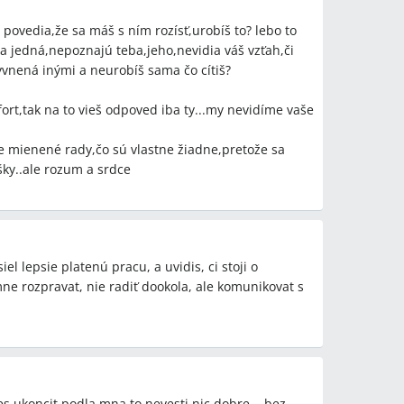
evať alebo meniť správanie?
 povedia,že sa máš s ním rozísť,urobíš to? lebo to
ť ultimátum 3–4 mesiace na zmenu, požiadať ho o
sa jedná,nepoznajú teba,jeho,nevidia váš vzťah,či
iť vzťah, ak partner trvale odmieta zdieľať náklady
yvnená inými a neurobíš sama čo cítiš?
mfort,tak na to vieš odpoved iba ty...my nevidíme vaše
skú, keď partner neprispieva?
ľa daňového priznania, začnite sporiť rezervu na
 mienené rady,čo sú vlastne žiadne,pretože sa
čné sumy na sporenie/kompenzáciu v rozhovore:
ky..ale rozum a srdce
50 €) a zvážte zdieľanie nákladov pred otehotnením.
terskej ako alternatívu?
o, že partner môže ostať doma namiesto matky, ale
ovažovala za nevhodnú alebo rizikovú bez
l lepsie platenú pracu, a uvidis, ci stoji o
ne rozpravat, nie radiť dookola, ale komunikovat s
ti pri nerovnom príjme?
ozpočet, pevné mesačné príspevky partnera (napr.
íjmu prevzatím väčšej časti domácich prác a
o, aby partner zvýšil príjem hľadaním lepšie platenej
es ukoncit podla mna to nevesti nic dobre....bez