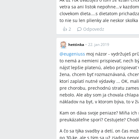
vetra sa ani listok nepohne...v kazdo
Závery z diskusie
clovekom dieta....s dietatom prichadz
to nie su len plienky ale neskor skolka
Zhoda
👍
2
Odpovedz
Neprispievanie partnera na spolo
problém, ktorý treba riešiť otvor
hettinka
•
22. jan 2019
peniazoch alebo povinnostiach.
@
eugeniuss
moj názor - vydržuješ prí
Spočítanie mesačných nákladov a 
to nemá a nemieni prispievať, nech bý
podiel je bežný odporúčaný postup
nájsť lepšie platenú, alebo prispieva
Ak partner odmieta zmenu po doho
žena, chcem byť rozmaznávaná, chcem,
partnera alebo ukončenie vzťahu.
ktorí zaplatí nutné výdavky ... OK, ma
Pri plánovaní dieťaťa odporúčali dis
pre chorobu, prechodnú stratu zamestna
rezervu na materskú.
nebolo. Ale aby som ja chovala chlap
nákladov na byt, v ktorom býva, to v 
Sporné názory
Kam on dáva svoje peniaze? Míňa ich 
Niektorí diskutujúci zastávali post
preukázateľne sporí? Cestujete? Chodít
kompenzovať nízky príjem prácou v 
A čo sa týka svadby a detí, on čas možn
je dôvod na okamžitý rozchod.
po 30-ke, ale s tým sa už ziadna nepo