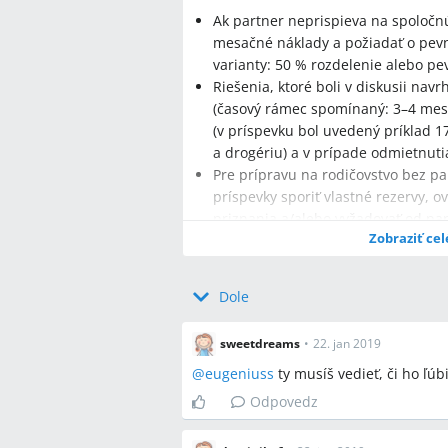
Ak partner neprispieva na spoločn
mesačné náklady a požiadať o pevn
varianty: 50 % rozdelenie alebo p
Riešenia, ktoré boli v diskusii nav
(časový rámec spomínaný: 3–4 mesia
(v príspevku bol uvedený príklad 1
a drogériu) a v prípade odmietnuti
Pre prípravu na rodičovstvo bez pa
príspevky sporiť vlastné rezervy, 
priznania a/alebo vyžadovať od pa
Zobraziť cel
Q:
Ako požiadať partnera, aby prispi
Dole
A:
Spočítajte mesačné náklady vrátane 
príklady: 172 € réžia, ~400 € strava)
(napr. 50 % alebo 100–200 € mesačne
sweetdreams
•
22. jan 2019
@
eugeniuss
ty musíš vedieť, či ho ľúbiš
Q:
Koľko by mal partner prispievať na
A:
V diskusii sa odporúčalo buď perce
Odpovedz
pevná čiastka v rozmedzí 100–200 € 
€.