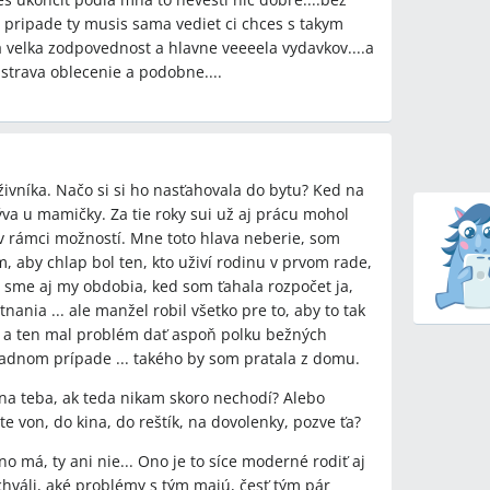
m pripade ty musis sama vediet ci chces s takym
a velka zodpovednost a hlavne veeeela vydavkov....a
 strava oblecenie a podobne....
čnú domácnosť bolo považované za závažný
enou komunikáciou a konkrétnymi dohodami o
živníka. Načo si si ho nasťahovala do bytu? Ked na
požiadanie o pevný mesačný príspevok alebo 50 %
va u mamičky. Za tie roky sui už aj prácu mohol
.
ť v rámci možností. Mne toto hlava neberie, som
de, bežné odporúčanie bolo zvážiť odsťahovanie
 aby chlap bol ten, kto uživí rodinu v prvom rade,
li sme aj my obdobia, ked som ťahala rozpočet ja,
kutujúci najprv vyriešiť finančné otázky a vytvoriť
nia ... ale manžel robil všetko pre to, aby to tak
a a ten mal problém dať aspoň polku bežných
žiadnom prípade ... takého by som pratala z domu.
na teba, ak teda nikam skoro nechodí? Alebo
oj „dať partnerovi šancu“ a akceptovať, že môže
e von, do kina, do reštík, na dovolenky, pozve ťa?
domácnosti; iní tvrdili, že dlhodobé neprispievanie
o má, ty ani nie... Ono je to síce moderné rodiť aj
chváli, aké problémy s tým majú, česť tým pár