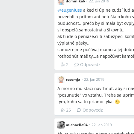
dominika6
•
22. jan 2019
Q:
Čo robiť, ak partner odmieta prispi
@
eugeniuss
a ked ti úplne cudzí ľudia
A:
Navrhované kroky zahŕňali nastavi
povedali a pritom ani netušia o koho 
odsťahovanie do podnájmu alebo ukonč
budúcnosť...prečo by si mala byť ovpl
alebo prevziať domácu prácu.
si dospelá,samostatná a šikovná..
ak ti ide o peniaze,či ti zabezpečí ko
Q:
Ako sa finančne pripraviť na mater
výplatné pásky..
A:
Overte nárok na materské dávky pod
samozrejme počúvaj mamu a jej dobre
obdobie materskej (diskutované mesa
rozhodnúť máš ty...a nepočúvať kamoš
100–200 € alebo príspevok partnera 1
👍
2
Odpovedz
Q:
Môže partner nahradiť matku na ma
A:
V diskusii sa ako možnosť spomínal
tosomja
•
22. jan 2019
väčšina diskutujúcich túto možnosť p
A mozno mu staci navrhnúť, aby si nasie
predchádzajúcej finančnej dohody.
"posunutie" vo vztahu. Treba sa uprim
Q:
Ako rozdeliť domácnosť a povinnos
tym, koho sa to priamo tyka.
A:
Navrhované modely boli spoločný r
👍
25
Odpovedz
150 €), alebo kompenzácia nízkeho pr
starostlivosti o deti; alternatívou bol
michaella94
•
22. jan 2019
práce.
Ak uz rok uvazujes o tom ze vztah chc