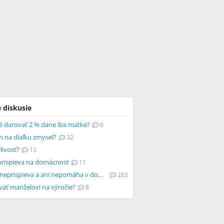
 diskusie
é darovať 2 % dane iba matke?
6
h na diaľku zmysel?
32
rlivosť?
13
rispieva na domácnosť
11
Partner neprispieva a ani nepomáha v domácnosti
282
vať manželovi na výročie?
8