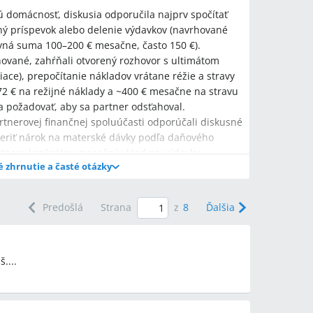
ú domácnosť, diskusia odporučila najprv spočítať
ý príspevok alebo delenie výdavkov (navrhované
evná suma 100–200 € mesačne, často 150 €).
rhované, zahŕňali otvorený rozhovor s ultimátom
ce), prepočítanie nákladov vrátane réžie a stravy
72 € na režijné náklady a ~400 € mesačne na stravu
a požadovať, aby sa partner odsťahoval.
rtnerovej finančnej spoluúčasti odporúčali diskusné
overiť nárok na materské dávky podľa daňového
rtnera konkrétny mesačný vklad na výdavky.
é zhrnutie a časté otázky
eval na spoločnú domácnosť?
Predošlá
Strana
z
8
Ďalšia
režijných platieb a potravín (v diskusii spomenuté
, položte mu konkrétnu sumu alebo návrh delenia
) a dohodnite termín na vyhodnotenie zmeny.
....
 spoločné výdavky?
ntuálne delenie 50 % zo spoločných nákladov, alebo
mesačne; konkrétne často uvádzaná suma bola 150