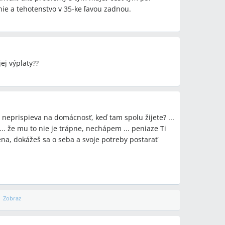
ižší príjem, musí aspoň prispieť domácou prácou
ie a tehotenstvo v 35-ke ľavou zadnou.
o protiargument poukazoval, že partner by mal
innosti.
ej výplaty??
timáte (3–4 mesiace) alebo ide o dlhodobú
je možné zmeniť?
tner aktuálne neprispieva, a ak áno, aké minimálne
dávky pri nízkych daňových príjmoch a ako ich
 neprispieva na domácnosť, keď tam spolu žijete? ...
... že mu to nie je trápne, nechápem ... peniaze Ti
ostane doma a stará sa o domácnosť“ reálne
ena, dokážeš sa o seba a svoje potreby postarať
v dlhodobom horizonte?
y
Zobraz