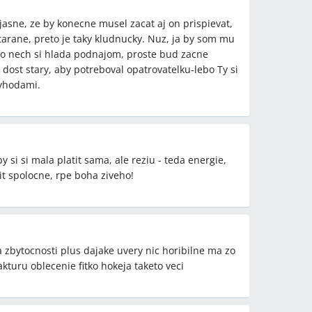
jasne, ze by konecne musel zacat aj on prispievat,
etódy
tarane, preto je taky kludnucky. Nuz, ja by som mu
 €), mesačné náklady na stravu a drogériu (príklad
lebo nech si hlada podnajom, proste bud zacne
 €, 150 €, 200 €), delenie nákladov 50 %, sporenie
j dost stary, aby potreboval opatrovatelku-lebo Ty si
rské dávky, presťahovanie do podnájmu, nastavenie
vyhodami.
do posilňovne
 si si mala platit sama, ale reziu - teda energie,
sit spolocne, rpe boha ziveho!
zbytocnosti plus dajake uvery nic horibilne ma zo
fakturu oblecenie fitko hokeja taketo veci