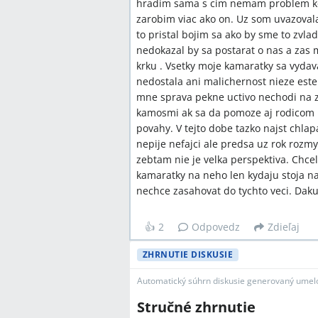
hradim sama s cim nemam problem ke
zarobim viac ako on. Uz som uvazovala a
to pristal bojim sa ako by sme to zvla
nedokazal by sa postarat o nas a zas
krku . Vsetky moje kamaratky sa vydav
nedostala ani malichernost nieze este
mne sprava pekne uctivo nechodi na z
kamosmi ak sa da pomoze aj rodicom 
povahy. V tejto dobe tazko najst chla
nepije nefajci ale predsa uz rok ro
zebtam nie je velka perspektiva. Chce
kamaratky na neho len kydaju stoja n
nechce zasahovat do tychto veci. Da
👍
2
Odpovedz
Zdieľaj
ZHRNUTIE DISKUSIE
Automatický súhrn diskusie generovaný umelo
Stručné zhrnutie