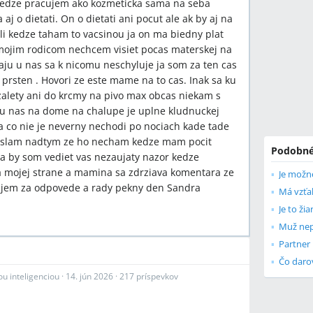
dze pracujem ako kozmeticka sama na seba
j o dietati. On o dietati ani pocut ale ak by aj na
dli kedze taham to vacsinou ja on ma biedny plat
 mojim rodicom nechcem visiet pocas materskej na
aju u nas sa k nicomu neschyluje ja som za ten cas
 prsten . Hovori ze este mame na to cas. Inak sa ku
alety ani do krcmy na pivo max obcas niekam s
u nas na dome na chalupe je uplne kludnuckej
pa co nie je neverny nechodi po nociach kade tade
zmyslam nadtym ze ho necham kedze mam pocit
Podobné
la by som vediet vas nezaujaty nazor kedze
a mojej strane a mamina sa zdrziava komentara ze
Je možn
kujem za odpovede a rady pekny den Sandra
Má vzťa
Je to žia
Muž nep
Čo daro
u inteligenciou
·
14. jún 2026
·
217 príspevkov