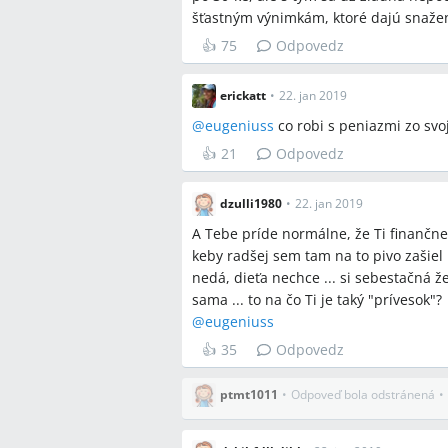
Jeden názor bol, že ak niekto má n
šťastným výnimkám, ktoré dajú snažen
alebo získať ďalší príjem, zatiaľ č
najskôr plniť finančné základné pov
👍
75
Odpovedz
erickatt
•
22. jan 2019
Otvorené otázky
@
eugeniuss
co robi s peniazmi zo svoj
Zmení sa správanie partnera po ul
👍
21
Odpovedz
charakterovú vlastnosť, ktorú nie 
Je bezpečné plánovať dieťa, ak par
sumy/sporenie sú potrebné?
dzulli1980
•
22. jan 2019
Aké sú presné nároky na materské 
A Tebe príde normálne, že Ti finančne
overiť v konkrétnom prípade?
keby radšej sem tam na to pivo zašiel 
Dokáže kompromis typu „partner z
nedá, dieťa nechce ... si sebestačná ž
nahradiť jeho finančný príspevok 
sama ... to na čo Ti je taký "prívesok"?
@
eugeniuss
👍
35
Odpovedz
Spomenuté značky a firm
ptmt1011
•
Odpoveď bola odstránená
•
žiadne