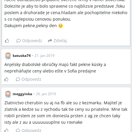
Dolezite je aby to bolo spravene co najblizsie predstave ,foku
poslem a druhorade je cena.hladam ale pochopitelne niekoho
s co najlepsiou cenovou ponukou.
Dakujem pekne,pekny den
Odpovedz
Zdieľaj
katuska74
•
21. jan 2019
Anjelsky diabolské obrúčky majú fakt pekne kúsky a
nepreháňajte ceny alebo ešte v Sofia predajne
Odpovedz
meggyinka
•
26. jan 2019
Zlatnictvo cherubin su aj na fb ale su z kezmarku. Majitel je
zlatnik a kedze su z vychodu tak tie ceny su priatelne. Mne tak
robili prstem ze som im doniesla prsten z ag ze chcen taky
isty ale z au a uuuuuuuplne su rovnake
Odpovedz