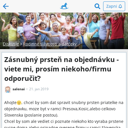
Zapni
Diskusie
Rodinné slávnosti a darčeky
Zásnubný prsteň na objednávku -
viete mi, prosím niekoho/firmu
odporučiť?
salenai
21. jan 2019
Ahojte
, chcel by som dat spravit snubny prsten priatelke na
objednavku, moze byt v ramci Presova,Kosic,alebo celkovo
Slovenska (poslanie postou).
Chcel by som ale vediet ci poznate niekoho kto vyraba prstene
rucne doma,alebo pripadne overene firmy v ramci Slovenska.