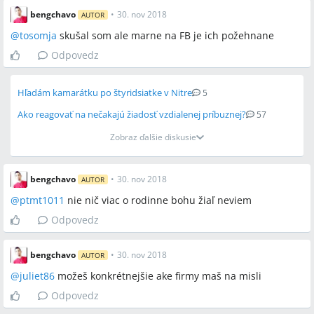
bengchavo
•
30. nov 2018
AUTOR
@
tosomja
skušal som ale marne na FB je ich požehnane
Odpovedz
Hľadám kamarátku po štyridsiatke v Nitre
5
Ako reagovať na nečakajú žiadosť vzdialenej príbuznej?
57
Zobraz ďalšie diskusie
bengchavo
•
30. nov 2018
AUTOR
@
ptmt1011
nie nič viac o rodinne bohu žiaľ neviem
Odpovedz
bengchavo
•
30. nov 2018
AUTOR
@
juliet86
možeš konkrétnejšie ake firmy maš na misli
Odpovedz