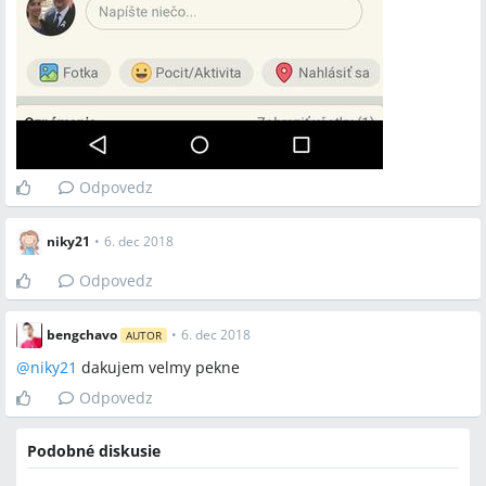
Odpovedz
niky21
•
6. dec 2018
Odpovedz
bengchavo
•
6. dec 2018
AUTOR
@
niky21
dakujem velmy pekne
Odpovedz
Podobné diskusie