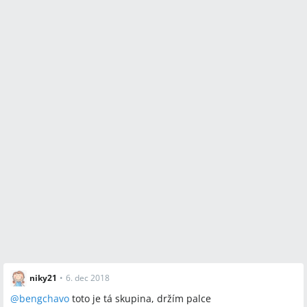
niky21
•
6. dec 2018
@
bengchavo
toto je tá skupina, držím palce