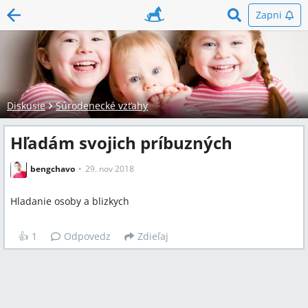
Zapni
Diskusie
Súrodenecké vzťahy
Hľadám svojich príbuzných
bengchavo
29. nov 2018
Hladanie osoby a blizkych
👍
1
Odpovedz
Zdieľaj