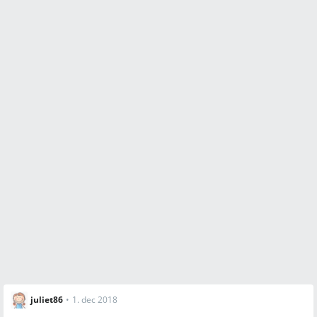
juliet86
•
1. dec 2018