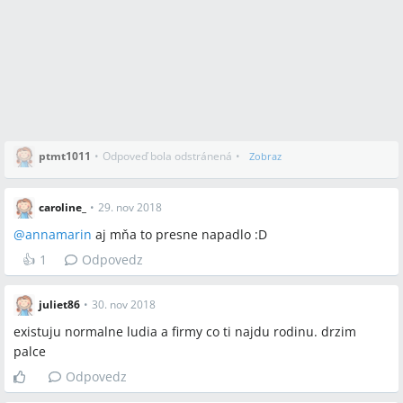
ptmt1011
•
Odpoveď bola odstránená
•
Zobraz
caroline_
•
29. nov 2018
@
annamarin
aj mňa to presne napadlo :D
👍
1
Odpovedz
juliet86
•
30. nov 2018
existuju normalne ludia a firmy co ti najdu rodinu. drzim
palce
Odpovedz