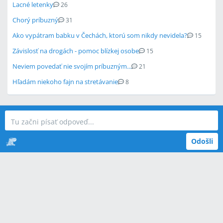
Lacné letenky
26
Chorý príbuzný
31
Ako vypátram babku v Čechách, ktorú som nikdy nevidela?
15
Závislosť na drogách - pomoc blízkej osobe
15
Neviem povedať nie svojím príbuzným...
21
Hľadám niekoho fajn na stretávanie
8
Odošli