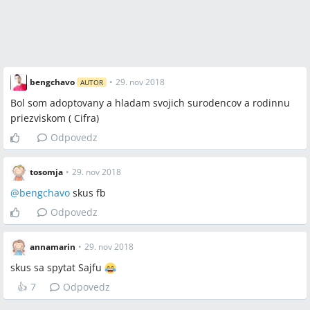
bengchavo
•
29. nov 2018
AUTOR
Bol som adoptovany a hladam svojich surodencov a rodinnu
priezviskom ( Cifra)
Odpovedz
tosomja
•
29. nov 2018
@
bengchavo
skus fb
Odpovedz
annamarin
•
29. nov 2018
skus sa spytat Sajfu
👍
7
Odpovedz