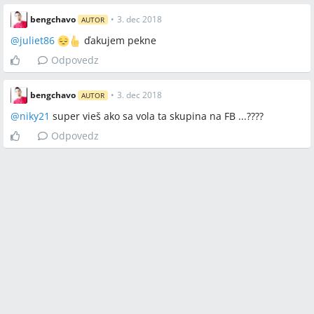
bengchavo
•
3. dec 2018
AUTOR
@
juliet86
ďakujem pekne
Odpovedz
bengchavo
•
3. dec 2018
AUTOR
@
niky21
super vieš ako sa vola ta skupina na FB ...????
Odpovedz