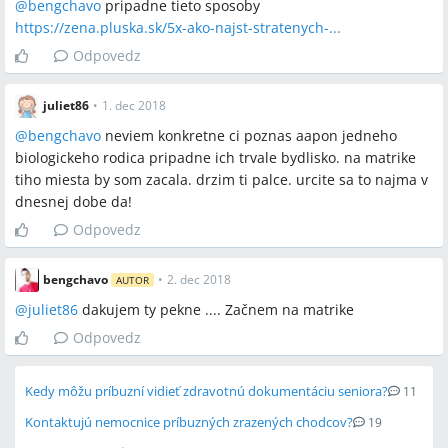
@
bengchavo
pripadne tieto sposoby
https://zena.pluska.sk/5x-ako-najst-stratenych-...
Odpovedz
juliet86
•
1. dec 2018
@
bengchavo
neviem konkretne ci poznas aapon jedneho
biologickeho rodica pripadne ich trvale bydlisko. na matrike
tiho miesta by som zacala. drzim ti palce. urcite sa to najma v
dnesnej dobe da!
Odpovedz
bengchavo
•
2. dec 2018
AUTOR
@
juliet86
dakujem ty pekne .... Začnem na matrike
Odpovedz
Kedy môžu príbuzní vidieť zdravotnú dokumentáciu seniora?
11
Kontaktujú nemocnice príbuzných zrazených chodcov?
19