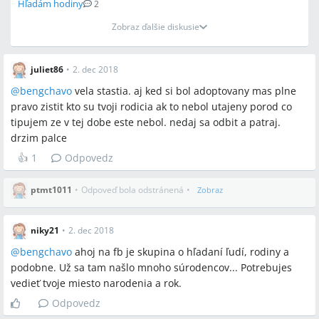
Hľadám hodiny
2
Zobraz ďalšie diskusie
juliet86
•
2. dec 2018
@
bengchavo
vela stastia. aj ked si bol adoptovany mas plne
pravo zistit kto su tvoji rodicia ak to nebol utajeny porod co
tipujem ze v tej dobe este nebol. nedaj sa odbit a patraj.
drzim palce
👍
1
Odpovedz
ptmt1011
•
Odpoveď bola odstránená
•
Zobraz
niky21
•
2. dec 2018
@
bengchavo
ahoj na fb je skupina o hľadaní ľudí, rodiny a
podobne. Už sa tam našlo mnoho súrodencov... Potrebujes
vedieť tvoje miesto narodenia a rok.
Odpovedz