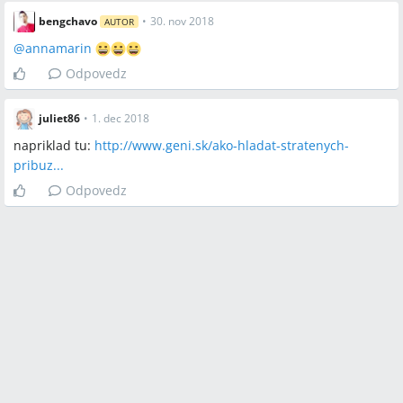
bengchavo
•
30. nov 2018
AUTOR
@
annamarin
Odpovedz
juliet86
•
1. dec 2018
napriklad tu:
http://www.geni.sk/ako-hladat-stratenych-
pribuz...
Odpovedz