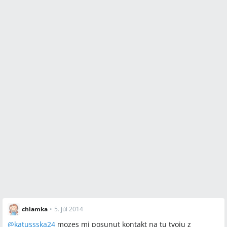
chlamka
•
5. júl 2014
@
katussska24
mozes mi posunut kontakt na tu tvoju z