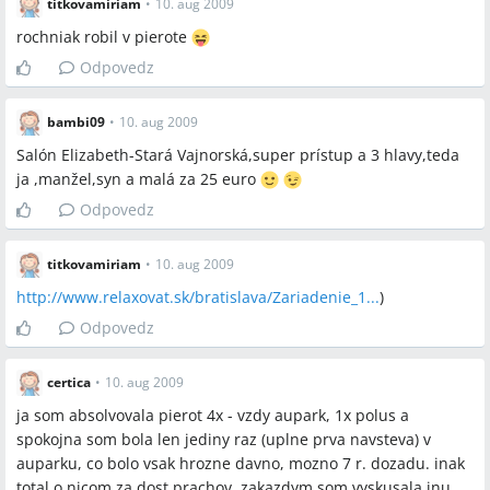
titkovamiriam
•
10. aug 2009
rochniak robil v pierote
Odpovedz
bambi09
•
10. aug 2009
Salón Elizabeth-Stará Vajnorská,super prístup a 3 hlavy,teda
ja ,manžel,syn a malá za 25 euro
Odpovedz
titkovamiriam
•
10. aug 2009
http://www.relaxovat.sk/bratislava/Zariadenie_1...
)
Odpovedz
certica
•
10. aug 2009
ja som absolvovala pierot 4x - vzdy aupark, 1x polus a
spokojna som bola len jediny raz (uplne prva navsteva) v
auparku, co bolo vsak hrozne davno, mozno 7 r. dozadu. inak
total o nicom za dost prachov, zakazdym som vyskusala inu