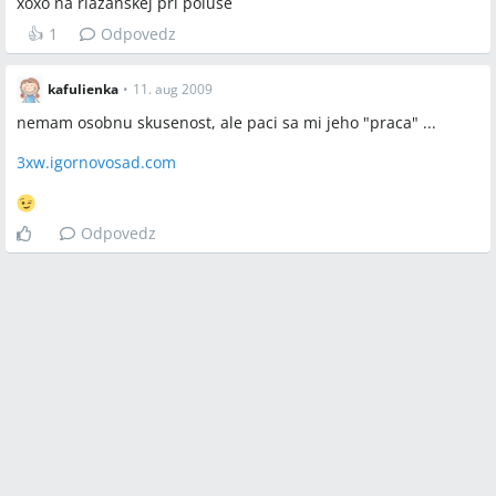
xoxo na riazanskej pri poluse
👍
1
Odpovedz
kafulienka
•
11. aug 2009
nemam osobnu skusenost, ale paci sa mi jeho "praca" ...
3xw.igornovosad.com
Odpovedz