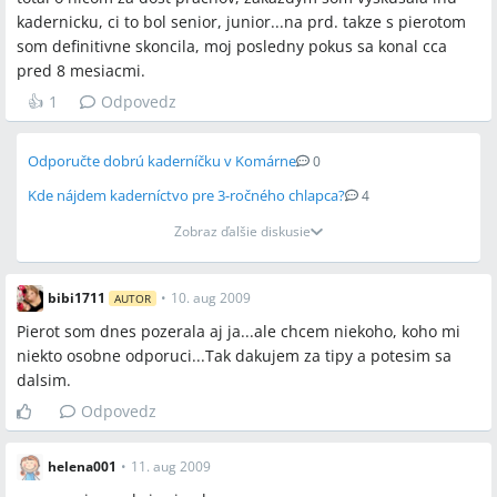
kadernicku, ci to bol senior, junior...na prd. takze s pierotom
som definitivne skoncila, moj posledny pokus sa konal cca
pred 8 mesiacmi.
👍
1
Odpovedz
Odporučte dobrú kaderníčku v Komárne
0
Kde nájdem kaderníctvo pre 3-ročného chlapca?
4
Zobraz ďalšie diskusie
bibi1711
•
10. aug 2009
AUTOR
Pierot som dnes pozerala aj ja...ale chcem niekoho, koho mi
niekto osobne odporuci...Tak dakujem za tipy a potesim sa
dalsim.
Odpovedz
helena001
•
11. aug 2009