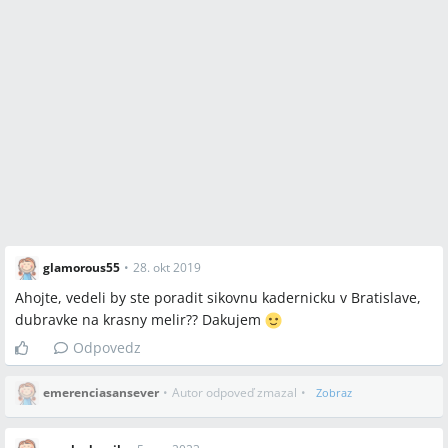
glamorous55
•
28. okt 2019
Ahojte, vedeli by ste poradit sikovnu kadernicku v Bratislave,
dubravke na krasny melir?? Dakujem
Odpovedz
emerenciasansever
•
Autor odpoveď zmazal
•
Zobraz