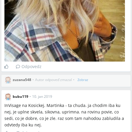
Odpovedz
zuzana548
•
Autor odpoveď zmazal
•
Zobraz
bubu119
•
10. jan 2019
InVisage na Kosickej. Martinka - ta chuda. ja chodim iba ku
nej, je uplne skvela, sikovna, uprimna. na rovinu povie, co
sedi, co je dobre, co je zle. raz som tam nahodou zabludila a
odvtedy iba ku nej.