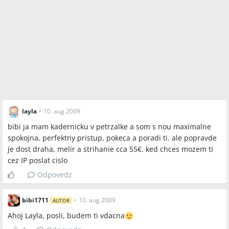
layla
•
10. aug 2009
bibi ja mam kadernicku v petrzalke a som s nou maximalne
spokojna, perfektny pristup, pokeca a poradi ti. ale popravde
je dost draha, melir a strihanie cca 55€. ked chces mozem ti
cez IP poslat cislo
Odpovedz
bibi1711
•
10. aug 2009
AUTOR
Ahoj Layla, posli, budem ti vdacna