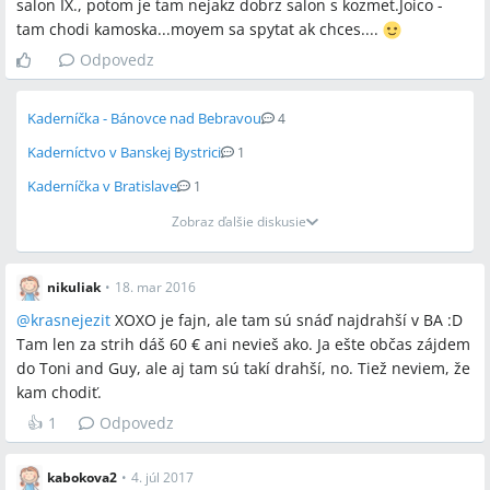
salon IX., potom je tam nejakz dobrz salon s kozmet.Joico -
tam chodi kamoska...moyem sa spytat ak chces....
Odpovedz
Kaderníčka - Bánovce nad Bebravou
4
Kaderníctvo v Banskej Bystrici
1
Kaderníčka v Bratislave
1
Zobraz ďalšie diskusie
nikuliak
•
18. mar 2016
@
krasnejezit
XOXO je fajn, ale tam sú snáď najdrahší v BA :D
Tam len za strih dáš 60 € ani nevieš ako. Ja ešte občas zájdem
do Toni and Guy, ale aj tam sú takí drahší, no. Tiež neviem, že
kam chodiť.
👍
1
Odpovedz
kabokova2
•
4. júl 2017