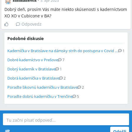
xoxokadernik
•
5. apr 2023
Dobrý deň, prosím Vás máte niekto skúsenosti s kaderníctvom
XO XO v Cubicone v BA?
Odpovedz
Podobné diskusie
Kaderníčka v Bratislave na dámsky strih do postupna v Covid časoch
1
Dobré kaderníctvo v Prešove
7
Dobrý kaderník v Bratislave
1
Dobrá kaderníčka v Bratislave
2
Poraďte šikovnú kaderníčku v Bratislave
2
Poraďte dobrú kaderníčku v Trenčíne
5
Odošli