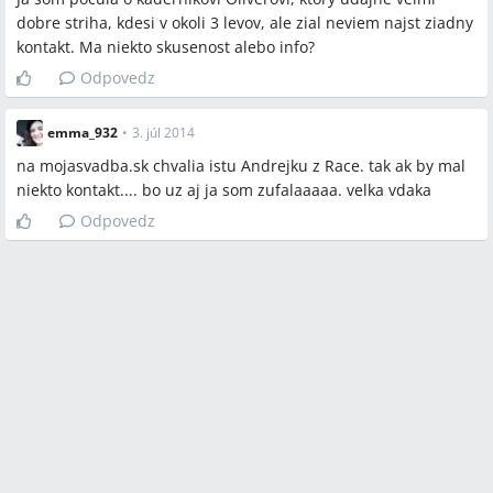
dobre striha, kdesi v okoli 3 levov, ale zial neviem najst ziadny
kontakt. Ma niekto skusenost alebo info?
Odpovedz
emma_932
•
3. júl 2014
na mojasvadba.sk chvalia istu Andrejku z Race. tak ak by mal
niekto kontakt.... bo uz aj ja som zufalaaaaa. velka vdaka
Odpovedz