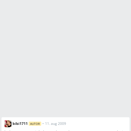
bibi1711
•
11. aug 2009
AUTOR