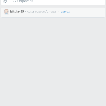
Odpovedz
kikula455
•
Autor odpoveď zmazal
•
Zobraz