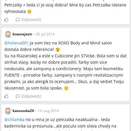
Petrzalky + teda ci je ozaj dobra? Mne by zas Petrzalka idelane
vyhovovala
Odpovedz
krasnejezit
•
28. júl 2014
@
helena001
Ja som tiez na XOXO Body and Mind salon
dostala dobre referencie!
Su na Riazanskej a este v Cubicone pri STVcke. Bola som si dat
strihat vlasy, kocky mi dobre poradili, farby som sice
neskusala, ale sampony a condicionery. Maju tam kozmetiku
FUENTE - prirodne farby, sampony s roznymi revitalizacnymi
prvkami, ja ako alergik to ocenujem… Skus, a daj vediet Tvoju
skusenost. Ja som bola spoko.
Odpovedz
katussska24
•
14. aug 2014
@
chlamka
no u mna je uz petrzalka neaktualna - teda
kadernicka sa presunula...ale pocula som slova chvaly na