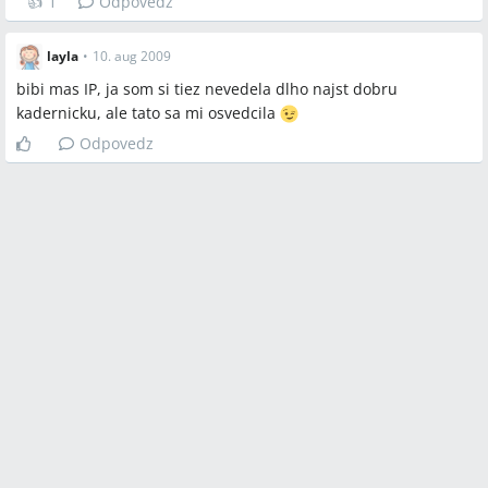
👍
1
Odpovedz
layla
•
10. aug 2009
bibi mas IP, ja som si tiez nevedela dlho najst dobru
kadernicku, ale tato sa mi osvedcila
Odpovedz