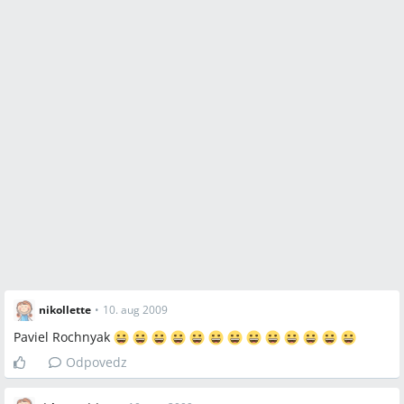
nikollette
•
10. aug 2009
Paviel Rochnyak
Odpovedz