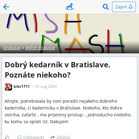
Zapni
Diskusie
Voľné diskusie
Dobrý kedarník v Bratislave.
Poznáte niekoho?
bibi1711
10. aug 2009
Ahojte, potrebovala by som poradit nejakeho dobreho
kadernika, ci kadernicku v Bratislave. Niekoho, kto dobre
ostriha, zafarbi , ma prijemny pristup ...jednoducho niekoho,
ku komu sa oplati ist. Dakujem
Odpovedz
Zdieľaj