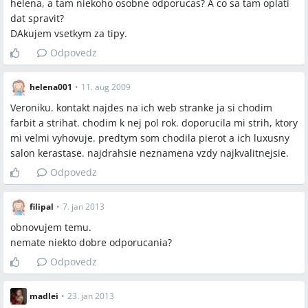
helena, a tam niekoho osobne odporucas? A co sa tam oplati
dat spravit?
DAkujem vsetkym za tipy.
Odpovedz
helena001
•
11. aug 2009
Veroniku. kontakt najdes na ich web stranke ja si chodim
farbit a strihat. chodim k nej pol rok. doporucila mi strih, ktory
mi velmi vyhovuje. predtym som chodila pierot a ich luxusny
salon kerastase. najdrahsie neznamena vzdy najkvalitnejsie.
Odpovedz
filipal
•
7. jan 2013
obnovujem temu.
nemate niekto dobre odporucania?
Odpovedz
madlei
•
23. jan 2013