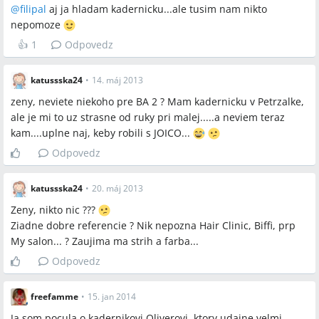
@
filipal
aj ja hladam kadernicku...ale tusim nam nikto
nepomoze
👍
1
Odpovedz
katussska24
•
14. máj 2013
zeny, neviete niekoho pre BA 2 ? Mam kadernicku v Petrzalke,
ale je mi to uz strasne od ruky pri malej.....a neviem teraz
kam....uplne naj, keby robili s JOICO...
Odpovedz
katussska24
•
20. máj 2013
Zeny, nikto nic ???
Ziadne dobre referencie ? Nik nepozna Hair Clinic, Biffi, prp
My salon... ? Zaujima ma strih a farba...
Odpovedz
freefamme
•
15. jan 2014
Ja som pocula o kadernikovi Oliverovi, ktory udajne velmi