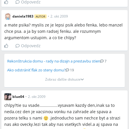
Odpovedz
daniela1983
•
2. okt 2009
AUTOR
a mate psika? myslis ze je lepsi psik alebo fenka, lebo manzel
chce psa. a ja by som radsej fenku. ale rozumnym
argumentom ustupim. a co tie chlpy?
Odpovedz
Rekonštrukcia domu - rady na dizajn a prestavbu stien
7
Ako odstrániť fľak zo steny domu?
19
Zobraz ďalšie diskusie
blue04
•
2. okt 2009
chlpy?tie su vsade................vysavam kazdy den,inak sa to
neda.cez den je vacsinou vonku na zahrade ale spava a
pozera telku s nami
.jednoducho sam nechce byt a strazi
nas ako ovecky.lezi tak aby nas vsetkych videl.a aj spava na