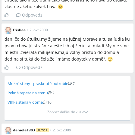
vlastne akeho kolvek hava
Odpovedz
frisbee
•
2. okt 2009
dani,čo do útulku,my žijeme na južnej Morave,a tu sa ľudia ku
psom chovajú strašne a ešte ich aj žerú...aj mladí.My nie sme
miestni,zvieratá milujeme,majú voĺný prístup do domu,a
dedina si ťuká do čela,že "máme dobytek v domě".
Odpovedz
Mokré steny - prasknuté potrubie
7
Pekná tapeta na stenu
2
Vlhká stena v dome
10
Zobraz ďalšie diskusie
daniela1983
•
2. okt 2009
AUTOR