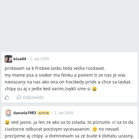
blue04
•
2. okt 2009
pridavam sa k frisbee,lasku teda vedia rozdavat.
my mame psa a svokor ma fenku a poviem ti ze nas je viac
naviazany na nas ako ona.on hocikedy pride a chce sa laskat.
chlpy su aj v jedle ked varim,zvykli sme si
Odpovedz
daniela1983
•
2. okt 2009
AUTOR
ved jasne, ja len ze ako sa to zvlada, to plznutie. ci sa to da
ciastocne odburat poctivym vycesavanim.
no nevadi
prezijeme aj chlpy. a domnievam sa ze bude k dietatu uzasny,