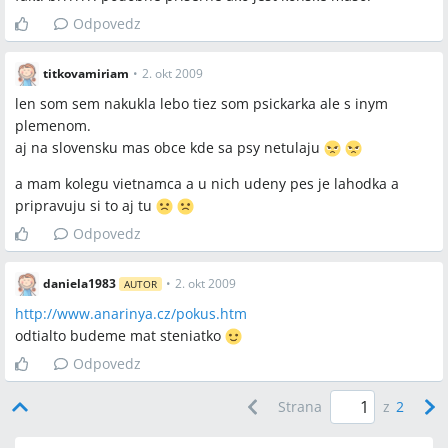
Odpovedz
titkovamiriam
•
2. okt 2009
len som sem nakukla lebo tiez som psickarka ale s inym
plemenom.
aj na slovensku mas obce kde sa psy netulaju
a mam kolegu vietnamca a u nich udeny pes je lahodka a
pripravuju si to aj tu
Odpovedz
daniela1983
•
2. okt 2009
AUTOR
http://www.anarinya.cz/pokus.htm
odtialto budeme mat steniatko
Odpovedz
Strana
z
2