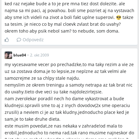
ked raz nejake bude a to je pre mna tiez dost dolezite. ale
najma sa mi paci, aj povahou. boli sme pozriet aj na vystavach
aby sme ich videli na zivot a boli fakt uplne superovi.
takze
sa tesim. je nieco co by mal cloevk zvlast brat do uvahy?
okrem toho aby psik nebol sam? to nebude, som doma.
Odpovedz
blue04
•
2. okt 2009
my vycesavame vecer po prechadzke,to ma taky rezim a vie ze
uz sa zostava doma.je to lepsie,ze neplzne az tak velmi ale
samozrejme ze sa chlpy stale najdu.
nemyslim ze okrem treningu a samoty netrapa az tak brat nic
do uvahy.tieto dve veci su take najdolezirtejsie.
nam zverolekar poradil nech ho dame vykastrovat a bude
kludnejsi.spravili sme to aj z inych dovodov(2x sme operaciu
zrusili) a neviem ci je az tak kludny,jednoducho place ked je
sam,je to take druhe dieta.
este musim povedat,ze nas nekaka v zahrade!od mala to
erobil,jednoducho to nema rad,tak rano musime najneskor do