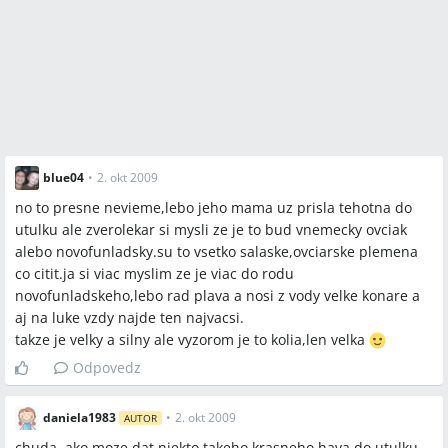
blue04
•
2. okt 2009
no to presne nevieme,lebo jeho mama uz prisla tehotna do
utulku ale zverolekar si mysli ze je to bud vnemecky ovciak
alebo novofunladsky.su to vsetko salaske,ovciarske plemena
co citit.ja si viac myslim ze je viac do rodu
novofunladskeho,lebo rad plava a nosi z vody velke konare a
aj na luke vzdy najde ten najvacsi.
takze je velky a silny ale vyzorom je to kolia,len velka
Odpovedz
daniela1983
•
2. okt 2009
AUTOR
chuda, ako moze dat niekto takeho krasneho hava do utulku.