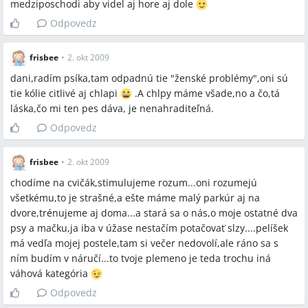
medziposchodi aby videl aj hore aj dole
Odpovedz
frisbee
•
2. okt 2009
dani,radím psíka,tam odpadnú tie "ženské problémy",oni sú
tie kólie citlivé aj chlapi
.A chlpy máme všade,no a čo,tá
láska,čo mi ten pes dáva, je nenahraditeľná.
Odpovedz
frisbee
•
2. okt 2009
chodíme na cvičák,stimulujeme rozum...oni rozumejú
všetkému,to je strašné,a ešte máme malý parkúr aj na
dvore,trénujeme aj doma...a stará sa o nás,o moje ostatné dva
psy a mačku,ja iba v úžase nestačím potačovať slzy....pelíšek
má vedľa mojej postele,tam si večer nedovolí,ale ráno sa s
ním budím v náručí...to tvoje plemeno je teda trochu iná
váhová kategória
Odpovedz