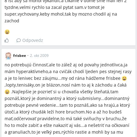
8 ist aby sa mohol vykandit.a cikanie v dome sme mali len 2
tyzdne,velmi rychlo sa zacal pytat sam.v tomot je
super,vychovany.keby mohol,tak by mozno chodil aj na
zachod
Odpovedz
frisbee
•
2. okt 2009
no potrebujú činnosť,ale to zálež aj od povahy jednotlivca,ja
mám hyperaktívneho,a na cvičák chodí ljeden pes stejnej rasy
a je to lenivec bez záujmu...my od rána hádžeme frisbee
,lopty,tenisáky,on je blázon,nosí nám to aj k záchodu a čaká
.Najlepšie je pozrieť si u chovatla všetky šteňatá,tam
poznáš,ktorý je dominantný a ktorý submisívny...dominantný
potrebuje pevné vedenie...tam to poznáš,ako sa hrajú,a ktorý
útočí,a ktorý chudák leží hore bruchom.No a až ho budeš
mať,odčervovať pravidelne,to má také sviňuchy v bruchu,že
ho to može zabiť a ešte nakaziť aj vás...a nešetriť na očkovaní
a granuliach,to je veľký pes,rýchlo rastie a mohli by sa mu