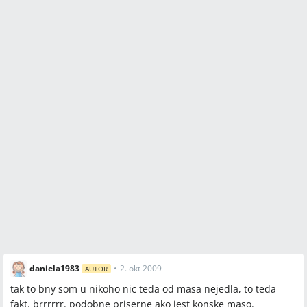
daniela1983
•
2. okt 2009
AUTOR
tak to bny som u nikoho nic teda od masa nejedla, to teda
fakt. brrrrrr. podobne priserne ako jest konske maso.