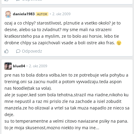
daniela1983
•
2. okt 2009
AUTOR
ozaj a co chlpy? starostlivost, plznutie a vsetko okolo? je to
desne, alebo sa to zvladnut? my sme mali na strazeni
kratkosrsteho psa a myslim, ze to bolo asi horsie, lebo tie
drobne chlpy sa zapichovali vsade a boli ostre ako fras.
Odpovedz
blue04
•
2. okt 2009
pre nas to bola dobra volba,len to ze potrebuje vela pohybu a
trening.oni sa zacnu nudit a potom vyvvadzaju.teda aspon
nas Noodle(tak sa vola).
ale je super,ked som bola tehotna,strazil ma riadne,nikoho ku
mne nepustil a raz mi prislo zle na zachode a isiel zobudit
manzela.ze ho olizoval a vrtel sa tak muza napadlo ze nieco sa
deje.
su to temperamentne a velmi citovo naviazane psiky na pana.
to je moja skusenost,mozno niekto iny ma ine...