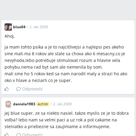
blue04
•
2. okt 2009
Ahoj,
ja mam tohto psika a je to najcitlivejsi a najlepsi pes akeho
sme mali.ma 8 rokov ale stale sa chova ako 6 mesacny,co je
nevyhoda,lebo potrebuje stimulovat rozum a hlavne vela
pohybu.nema rad byt sam ale nemenila by som.
mali sme ho 5 rokov ked sa nam narodil maly a strazi ho ako
oko v hlave a neziarli co je super.
Odpovedz
daniela1983
•
2. okt 2009
AUTOR
jej blue super, ze sa niekto nasiel. takze myslis ze je to dobra
volba? lebo nam sa velmi paci a uz rok a pol cakame na
steniatko a priebezne sa zaujimame a informujeme.
Odpovedz