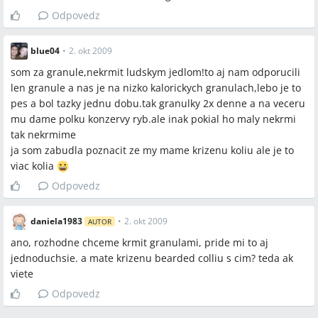
Odpovedz
blue04
•
2. okt 2009
som za granule,nekrmit ludskym jedlom!to aj nam odporucili
len granule a nas je na nizko kalorickych granulach,lebo je to
pes a bol tazky jednu dobu.tak granulky 2x denne a na veceru
mu dame polku konzervy ryb.ale inak pokial ho maly nekrmi
tak nekrmime
ja som zabudla poznacit ze my mame krizenu koliu ale je to
viac kolia
Odpovedz
daniela1983
•
2. okt 2009
AUTOR
ano, rozhodne chceme krmit granulami, pride mi to aj
jednoduchsie. a mate krizenu bearded colliu s cim? teda ak
viete
Odpovedz