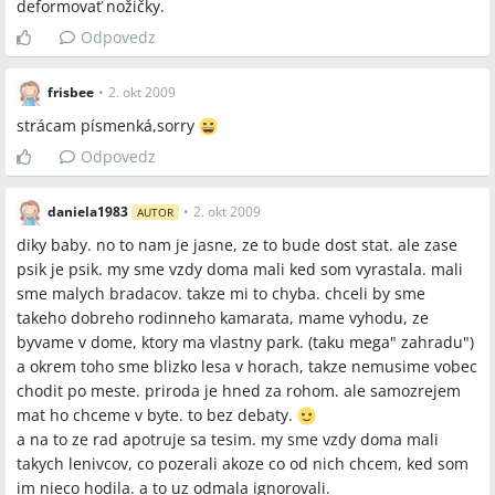
deformovať nožičky.
Odpovedz
frisbee
•
2. okt 2009
strácam písmenká,sorry
Odpovedz
daniela1983
•
2. okt 2009
AUTOR
diky baby. no to nam je jasne, ze to bude dost stat. ale zase
psik je psik. my sme vzdy doma mali ked som vyrastala. mali
sme malych bradacov. takze mi to chyba. chceli by sme
takeho dobreho rodinneho kamarata, mame vyhodu, ze
byvame v dome, ktory ma vlastny park. (taku mega" zahradu")
a okrem toho sme blizko lesa v horach, takze nemusime vobec
chodit po meste. priroda je hned za rohom. ale samozrejem
mat ho chceme v byte. to bez debaty.
a na to ze rad apotruje sa tesim. my sme vzdy doma mali
takych lenivcov, co pozerali akoze co od nich chcem, ked som
im nieco hodila. a to uz odmala ignorovali.