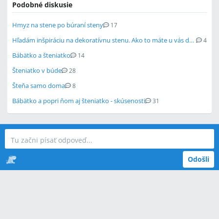
Podobné diskusie
Hmyz na stene po búraní steny
17
Hľadám inšpiráciu na dekoratívnu stenu. Ako to máte u vás doma?
4
Bábätko a šteniatko
14
Šteniatko v búde
28
Šteňa samo doma
8
Bábätko a popri ňom aj šteniatko - skúsenosti
31
Odošli