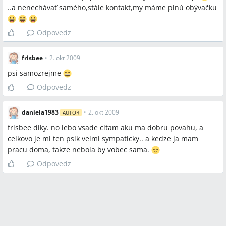
..a nenechávať samého,stále kontakt,my máme plnú obývačku
Odpovedz
frisbee
•
2. okt 2009
psi samozrejme
Odpovedz
daniela1983
•
2. okt 2009
AUTOR
frisbee diky. no lebo vsade citam aku ma dobru povahu, a
celkovo je mi ten psik velmi sympaticky.. a kedze ja mam
pracu doma, takze nebola by vobec sama.
Odpovedz