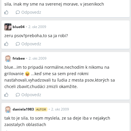
sila, inak my sme na sverenej morave, v jesenikoch
Odpovedz
blue04
•
2. okt 2009
zeru psov?preboha,to sa ja robi?
Odpovedz
frisbee
•
2. okt 2009
blue...im to pripadá normálne,nechodím k nikomu na
grilovanie
...keď sme sa sem pred rokmi
nasťahovali,vyhadzovali tu ľudia z mesta psov,ktorých sa
chceli zbaviť,chudáci zmizli okamžite.
Odpovedz
daniela1983
•
2. okt 2009
AUTOR
tak to je sila, to som myslela, ze sa deje iba v nejakych
zaostalych oblastiach