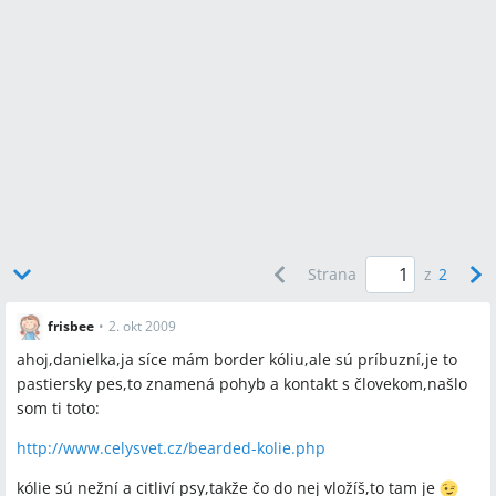
Strana
z
2
frisbee
•
2. okt 2009
ahoj,danielka,ja síce mám border kóliu,ale sú príbuzní,je to
pastiersky pes,to znamená pohyb a kontakt s človekom,našlo
som ti toto:
http://www.celysvet.cz/bearded-kolie.php
kólie sú nežní a citliví psy,takže čo do nej vložíš,to tam je