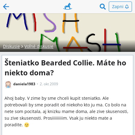
Zapni
Diskusie
Voľné diskusie
Šteniatko Bearded Collie. Máte ho
niekto doma?
daniela1983
2. okt 2009
Ahoj baby. V zime by sme chceli kupit steniatko. Ale
potrebovali by sme poradit od niekoho kto ju ma. Co bolo na
nete som pocitala, aj knizku mame doma, ale zive skusenosti,
su zive skusenosti. Prosiiiiiiiiim. Vsak ju niekto mate a
poradite.