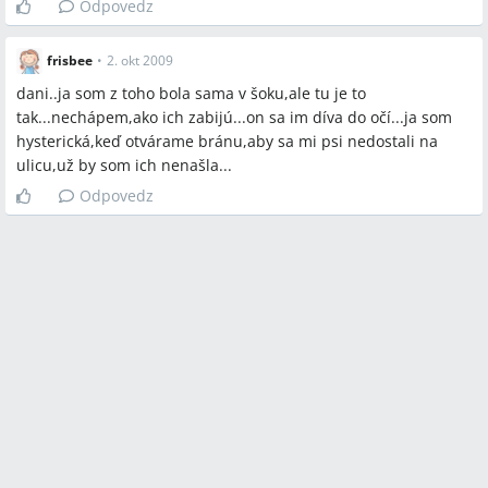
Odpovedz
frisbee
•
2. okt 2009
dani..ja som z toho bola sama v šoku,ale tu je to
tak...nechápem,ako ich zabijú...on sa im díva do očí...ja som
hysterická,keď otvárame bránu,aby sa mi psi nedostali na
ulicu,už by som ich nenašla...
Odpovedz