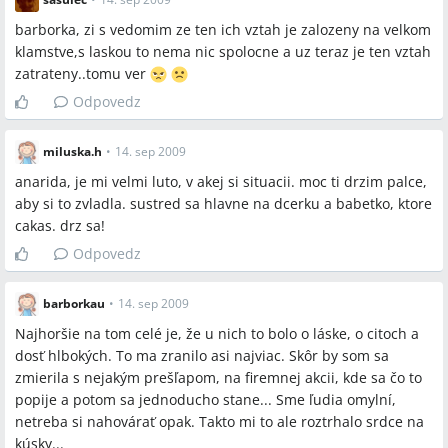
barborka, zi s vedomim ze ten ich vztah je zalozeny na velkom
klamstve,s laskou to nema nic spolocne a uz teraz je ten vztah
zatrateny..tomu ver
Odpovedz
miluska.h
•
14. sep 2009
anarida, je mi velmi luto, v akej si situacii. moc ti drzim palce,
aby si to zvladla. sustred sa hlavne na dcerku a babetko, ktore
cakas. drz sa!
Odpovedz
barborkau
•
14. sep 2009
Najhoršie na tom celé je, že u nich to bolo o láske, o citoch a
dosť hlbokých. To ma zranilo asi najviac. Skôr by som sa
zmierila s nejakým prešľapom, na firemnej akcii, kde sa čo to
popije a potom sa jednoducho stane... Sme ľudia omylní,
netreba si nahovárať opak. Takto mi to ale roztrhalo srdce na
kúsky...