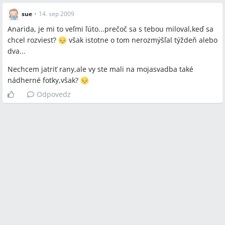
sue
•
14. sep 2009
Anarida, je mi to veľmi ľúto...prečoč sa s tebou miloval,keď sa
chcel rozviesť?
však istotne o tom nerozmýšľal týždeň alebo
dva...
Nechcem jatriť rany,ale vy ste mali na mojasvadba také
nádherné fotky,však?
Odpovedz