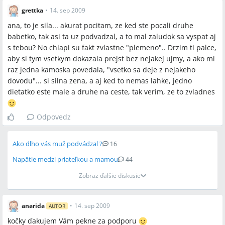
grettka
•
14. sep 2009
ana, to je sila... akurat pocitam, ze ked ste pocali druhe
babetko, tak asi ta uz podvadzal, a to mal zaludok sa vyspat aj
s tebou? No chlapi su fakt zvlastne "plemeno".. Drzim ti palce,
aby si tym vsetkym dokazala prejst bez nejakej ujmy, a ako mi
raz jedna kamoska povedala, "vsetko sa deje z nejakeho
dovodu"... si silna zena, a aj ked to nemas lahke, jedno
dietatko este male a druhe na ceste, tak verim, ze to zvladnes
Odpovedz
Ako dlho vás muž podvádzal ?
16
Napätie medzi priateľkou a mamou
44
Zobraz ďalšie diskusie
anarida
•
14. sep 2009
AUTOR
kočky ďakujem Vám pekne za podporu