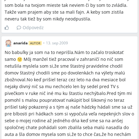
som bola na tvojom mieste tak neviem či by som to zvládla.
Takže vam prajem aby ste sa mali fajn. A keby som zistila
neveru tak tiež by som nikdy neodpustila.
Odpovedz
anarida
•
13. sep 2009
AUTOR
No babuľky ja som na to neprišla.Nám to začalo troskotať
samo
Môj manžel tiež pracoval v zahraničí no nič som
netušila myslela som si,že sme štastný pravidelne chodil
domov štastný chodili sme po dovolenkách na výlety malú
zbožnoval.No keď prišiel teraz cez leto na dva mesiace bol
nejaky divný nič sa mu nechcelo len by sedel pred TV s
pivečkom v ruke nič iné mu ku štastiu nechýbalo.Pred tým mi
pomohl s malou poupratovať nakúpiť bol šikovný no teraz
prišiel taký pokazený a s tým aj naše hádzky hádali sme sa už
pre blbosti pri hádkach som si vypočula veľa nepekných slov o
sebe o mojej rodine až jedného dńa keď sme sa na anšej
spoločnej chate pohádali som zbalila seba malú nasadla do
auta a šla domov mysela som si,že to chce čas,že ho nechám