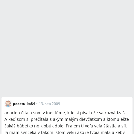
peeetulka84
•
13. sep 2009
anarida čítala som v inej téme, kde si písala že sa rozvádzaš.
A keď som si prečítala s akým malým dievčatkom a ktomu ešte
čakáš bábetko no klobúk dole. Prajem ti veľa veľa šťastia a síl.
Ja mam synčeka v takom istom veku ako je tvoja malá a keby