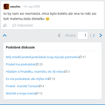
sasulec
•
14. sep 2009
to by som asi nezniesla..mna byto bolelo ale ona to robi asi
koli malemu,teda dietatku
Odpovedz
Strana
z
2
Podobné diskusie
Môj mladší priateľ podvádzal svoju bývalú partnerku
57
Priateľ ma podvádzal.
20
Hľadám si Priateľku, mamičku do 30 rokov
3
Ex ma podvádzal, ale chýba mi
18
Priateľ - manžel Tunisan
4
Manžel a moja mama
10