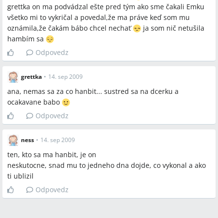
grettka on ma podvádzal ešte pred tým ako sme čakali Emku
všetko mi to vykričal a povedal,že ma práve keď som mu
oznámila,že čakám bábo chcel nechať
ja som nič netušila
hambím sa
Odpovedz
grettka
•
14. sep 2009
ana, nemas sa za co hanbit... sustred sa na dcerku a
ocakavane babo
Odpovedz
ness
•
14. sep 2009
ten, kto sa ma hanbit, je on
neskutocne, snad mu to jedneho dna dojde, co vykonal a ako
ti ublizil
Odpovedz