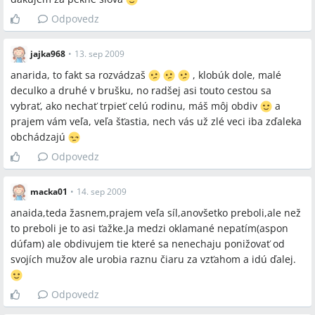
Odpovedz
jajka968
•
13. sep 2009
anarida, to fakt sa rozvádzaš
, klobúk dole, malé
deculko a druhé v brušku, no radšej asi touto cestou sa
vybrať, ako nechať trpieť celú rodinu, máš môj obdiv
a
prajem vám veľa, veľa šťastia, nech vás už zlé veci iba zďaleka
obchádzajú
Odpovedz
macka01
•
14. sep 2009
anaida,teda žasnem,prajem veľa síl,anovšetko preboli,ale než
to preboli je to asi ťažke.Ja medzi oklamané nepatím(aspon
dúfam) ale obdivujem tie které sa nenechaju ponižovať od
svojích mužov ale urobia raznu čiaru za vzťahom a idú ďalej.
Odpovedz