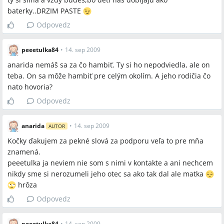
baterky..DRZIM PASTE
Odpovedz
peeetulka84
•
14. sep 2009
anarida nemáš sa za čo hambiť. Ty si ho nepodviedla, ale on
teba. On sa môže hambiť pre celým okolím. A jeho rodičia čo
nato hovoria?
Odpovedz
anarida
•
14. sep 2009
AUTOR
Kočky ďakujem za pekné slová za podporu veľa to pre mňa
znamená.
peeetulka ja neviem nie som s nimi v kontakte a ani nechcem
nikdy sme si nerozumeli jeho otec sa ako tak dal ale matka
hrôza
Odpovedz
peeetulka84
•
14. sep 2009