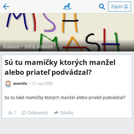
Zapni
Diskusie
Voľné diskusie
Sú tu mamičky ktorých manžel
alebo priateľ podvádzal?
anarida
13. sep 2009
Sú tu také mamičky ktorých manžel alebo priateľ podvádzal?
👍
1
Odpovedz
Zdieľaj