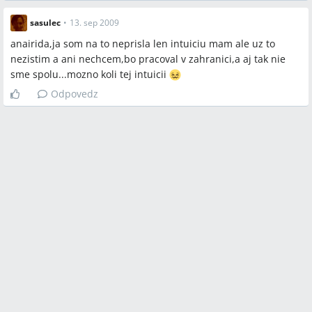
sasulec
•
13. sep 2009
anairida,ja som na to neprisla len intuiciu mam ale uz to
nezistim a ani nechcem,bo pracoval v zahranici,a aj tak nie
sme spolu...mozno koli tej intuicii
Odpovedz