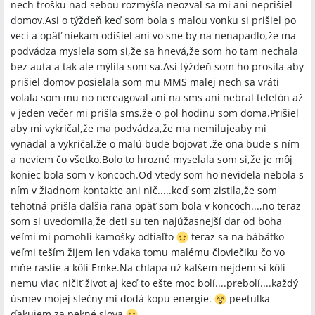
nech trošku nad sebou rozmýšľa neozval sa mi ani neprišiel
domov.Asi o týždeň keď som bola s malou vonku si prišiel po
veci a opäť niekam odišiel ani vo sne by na nenapadlo,že ma
podvádza myslela som si,že sa hnevá,že som ho tam nechala
bez auta a tak ale mýlila som sa.Asi týždeň som ho prosila aby
prišiel domov posielala som mu MMS malej nech sa vráti
volala som mu no nereagoval ani na sms ani nebral telefón až
v jeden večer mi prišla sms,že o pol hodinu som doma.Prišiel
aby mi vykričal,že ma podvádza,že ma nemilujeaby mi
vynadal a vykričal,že o malú bude bojovať ,že ona bude s ním
a neviem čo všetko.Bolo to hrozné myselala som si,že je môj
koniec bola som v koncoch.Od vtedy som ho nevidela nebola s
ním v žiadnom kontakte ani nič.....keď som zistila,že som
tehotná prišla dalšia rana opäť som bola v koncoch...,no teraz
som si uvedomila,že deti su ten najúžasnejší dar od boha
veľmi mi pomohli kamošky odtiaľto
teraz sa na bábätko
veľmi teším žijem len vďaka tomu malému človiečiku čo vo
mňe rastie a kôli Emke.Na chlapa už kalšem nejdem si kôli
nemu viac ničiť život aj keď to ešte moc bolí....prebolí....každý
úsmev mojej slečny mi dodá kopu energie.
peetulka
ďakujem za pekné slova