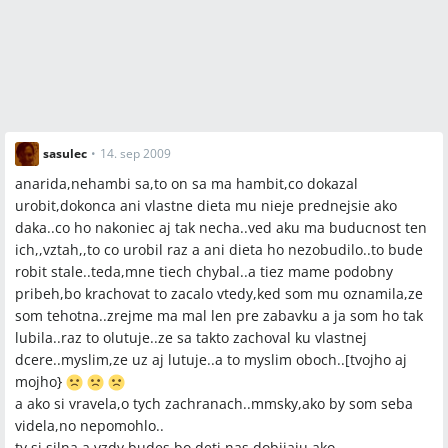
sasulec
•
14. sep 2009
anarida,nehambi sa,to on sa ma hambit,co dokazal
urobit,dokonca ani vlastne dieta mu nieje prednejsie ako
daka..co ho nakoniec aj tak necha..ved aku ma buducnost ten
ich,,vztah,,to co urobil raz a ani dieta ho nezobudilo..to bude
robit stale..teda,mne tiech chybal..a tiez mame podobny
pribeh,bo krachovat to zacalo vtedy,ked som mu oznamila,ze
som tehotna..zrejme ma mal len pre zabavku a ja som ho tak
lubila..raz to olutuje..ze sa takto zachoval ku vlastnej
dcere..myslim,ze uz aj lutuje..a to myslim oboch..[tvojho aj
mojho}
a ako si vravela,o tych zachranach..mmsky,ako by som seba
videla,no nepomohlo..
ty si silna a vzdy budes,bo deti nas dobijaju ako