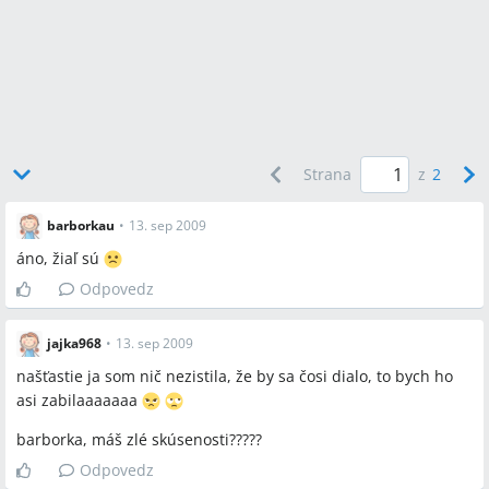
Strana
z
2
barborkau
•
13. sep 2009
áno, žiaľ sú
Odpovedz
jajka968
•
13. sep 2009
našťastie ja som nič nezistila, že by sa čosi dialo, to bych ho
asi zabilaaaaaaa
barborka, máš zlé skúsenosti?????
Odpovedz