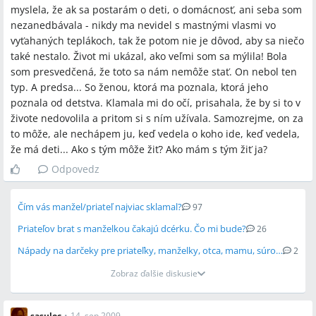
myslela, že ak sa postarám o deti, o domácnosť, ani seba som
nezanedbávala - nikdy ma nevidel s mastnými vlasmi vo
vyťahaných teplákoch, tak že potom nie je dôvod, aby sa niečo
také nestalo. Život mi ukázal, ako veľmi som sa mýlila! Bola
som presvedčená, že toto sa nám nemôže stať. On nebol ten
typ. A predsa... So ženou, ktorá ma poznala, ktorá jeho
poznala od detstva. Klamala mi do očí, prisahala, že by si to v
živote nedovolila a pritom si s ním užívala. Samozrejme, on za
to môže, ale nechápem ju, keď vedela o koho ide, keď vedela,
že má deti... Ako s tým môže žiť? Ako mám s tým žiť ja?
Odpovedz
Čím vás manžel/priateľ najviac sklamal?
97
Priateľov brat s manželkou čakajú dcérku. Čo mi bude?
26
Nápady na darčeky pre priateľky, manželky, otca, mamu, súrodencov
2
Zobraz ďalšie diskusie
sasulec
•
14. sep 2009