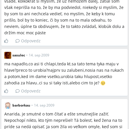
všade, koľkokrát si myslím, že už nemôžem ďalej, zatiaľ som
však neprišla na to, že by ma podviedol, niekedy si myslím, že
by som to ani nechcela vedieť, no myslím, že keby k tomu
prišlo, bol by to koniec, či by som na to mala odvahu, to
neviem, úplne ťa obdivujem, že to takto zvládaš, klobúk dolu a
držím moc moc päste
Odpovedz
sasulec
•
14. sep 2009
ma napadlo,co asi ti chlapi,teda kt.sa tato tema tyka maju v
hlave?preco to urobia?najprv su zalubeni,nosia nas na rukach
a potom,ked im dame vsetko,urobia taku hlupost,vsetko
zahodia za hlavu..ci su si taky isti,alebo cim to je?
Odpovedz
barborkau
•
14. sep 2009
Anarida, je smutné o tom čítať a ešte smutnejšie zažiť.
Nepochopí nikto, kto tým neprešiel! Tá bolesť, keď žena na to
príde sa nedá opísať. Ja som žila vo veľkom omyle, keď som si