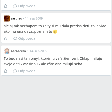
Odpovedz
sasulec
•
14. sep 2009
ale aj tak nechapem to,ze ty si mu dala predsa deti..to je viac
ako mu ona dava..poznam to
Odpovedz
barborkau
•
14. sep 2009
To bude asi ten omyl, ktorému veľa žien verí. Chlapi milujú
svoje deti - vacsinou - ale ešte viac milujú seba...
Odpovedz