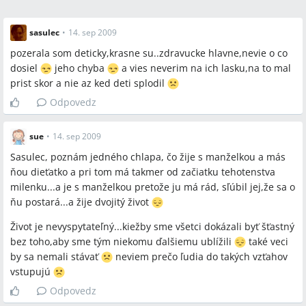
sasulec
•
14. sep 2009
pozerala som deticky,krasne su..zdravucke hlavne,nevie o co
dosiel
jeho chyba
a vies neverim na ich lasku,na to mal
prist skor a nie az ked deti splodil
Odpovedz
sue
•
14. sep 2009
Sasulec, poznám jedného chlapa, čo žije s manželkou a más
ňou dieťatko a pri tom má takmer od začiatku tehotenstva
milenku...a je s manželkou pretože ju má rád, sľúbil jej,že sa o
ňu postará...a žije dvojitý život
Život je nevyspytateľný...kiežby sme všetci dokázali byť šťastný
bez toho,aby sme tým niekomu ďalšiemu ublížili
také veci
by sa nemali stávať
neviem prečo ľudia do takých vzťahov
vstupujú
Odpovedz