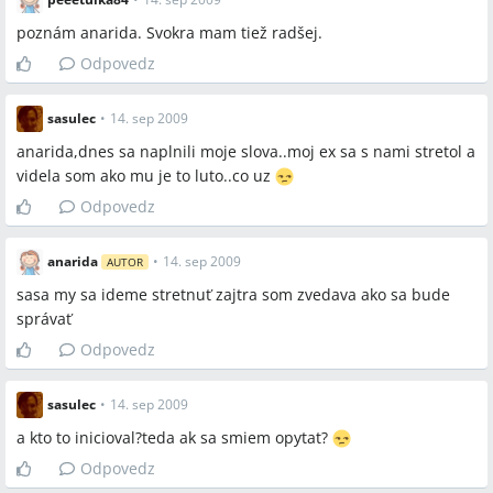
poznám anarida. Svokra mam tiež radšej.
Odpovedz
sasulec
•
14. sep 2009
anarida,dnes sa naplnili moje slova..moj ex sa s nami stretol a
videla som ako mu je to luto..co uz
Odpovedz
anarida
•
14. sep 2009
AUTOR
sasa my sa ideme stretnuť zajtra som zvedava ako sa bude
správať
Odpovedz
sasulec
•
14. sep 2009
a kto to inicioval?teda ak sa smiem opytat?
Odpovedz