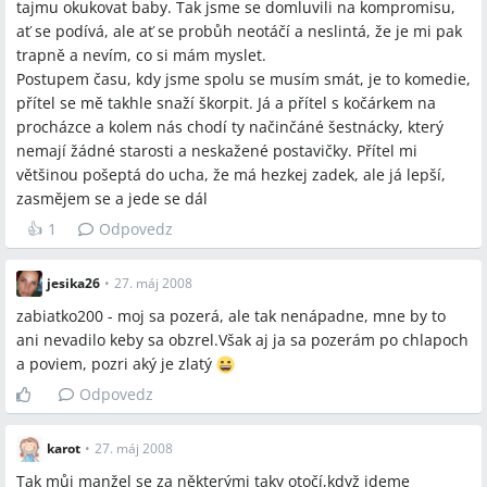
tajmu okukovat baby. Tak jsme se domluvili na kompromisu,
ať se podívá, ale ať se probůh neotáčí a neslintá, že je mi pak
Spomenuté produkty a metódy
trapně a nevím, co si mám myslet.
Postupem času, kdy jsme spolu se musím smát, je to komedie,
porno stránky, ICQ, SMS, rozvodové papíry
přítel se mě takhle snaží škorpit. Já a přítel s kočárkem na
procházce a kolem nás chodí ty načinčáné šestnácky, který
nemají žádné starosti a neskažené postavičky. Přítel mi
Miesta a osoby
většinou pošeptá do ucha, že má hezkej zadek, ale já lepší,
Francie, Brno, ČR, Slovensko
zasmějem se a jede se dál
👍
1
Odpovedz
jesika26
•
27. máj 2008
zabiatko200 - moj sa pozerá, ale tak nenápadne, mne by to
ani nevadilo keby sa obzrel.Však aj ja sa pozerám po chlapoch
a poviem, pozri aký je zlatý
Odpovedz
karot
•
27. máj 2008
Tak můj manžel se za některými taky otočí,když jdeme