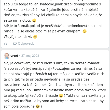
spolu.Co teď(je to jen svátečně,jinak dřepí doma)chodíme s
kočárkem,tak to dělá fikaně.Jakmile jdou proti nám nějaké
"kočky",tak zbrzdí,aby šel chvíli za námi a abych něviděla,že
se za nima otočí.
Mě je to šumák,pokud je neošáhává a nedomlouvá si s nimi
rande.I já se občas otočím za pěkným chlapem.
Vždyť je to lidské.
Odpovedz
vroni
•
27. máj 2008
No, ja očakávam, že keď idem s ním, tak sa dokáže ovládať
(alebo aspoň byť nenápadný) Považujem za normálne, že sa
chlapi obzerajú po ženách (aj ten môj), ale keď ide vedľa nich
tá ich, tak mi to pripadá nevhodné. Ja sa predsa tiež
nezvrtnem za každým pekným chlapským zadkom, keď idem s
ním (aj keď si ho všimnem) Našťastie mám doma takého, ktorý
to akceptuje (aj keď oči má všade
) Takže on sa nezvŕta a ja
nežiarlim (nežiarlila by som ani keby sa zvŕtal, zato nasr... by
som bola poriadne
)