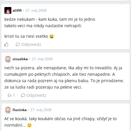
alififi
•
27. máj 2008
kedze nekukam - kam kuka, tam mi je to jedno
taketo veci ma nikdy nastastie netrapili.
kristi tu sa riesi vsetko
Odpovedz
cicushka
•
27. máj 2008
nech sa pozera, ale nenapdane, tka aby mi to nevadilo. Aj ja
cumakujem po peknych chlapoch, ale tiez nenapadne. A
dokonca sa rada pozrem aj na pkenu babu. To je prirodzene,
ze sa ludia radi pozeraju na pekne veci.
👍
1
Odpovedz
llucinka
•
27. máj 2008
Ať se kouká, taky koukám občas na jiné chlapy, vždyť je to
normální...