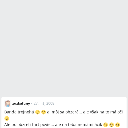
zuzkafuny
•
27. máj 2008
Banda trojnohá
aj môj sa obzerá... ale však na to má oči
Ale po obzretí furt povie... ale na teba nemámiláčik