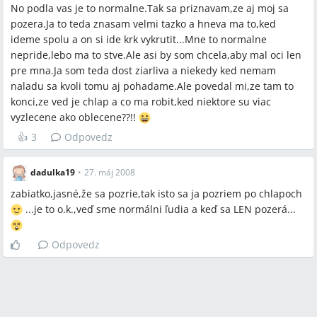
No podla vas je to normalne.Tak sa priznavam,ze aj moj sa
pozera.Ja to teda znasam velmi tazko a hneva ma to,ked
ideme spolu a on si ide krk vykrutit...Mne to normalne
nepride,lebo ma to stve.Ale asi by som chcela,aby mal oci len
pre mna.Ja som teda dost ziarliva a niekedy ked nemam
naladu sa kvoli tomu aj pohadame.Ale povedal mi,ze tam to
konci,ze ved je chlap a co ma robit,ked niektore su viac
vyzlecene ako oblecene??!!
👍
3
Odpovedz
dadulka19
•
27. máj 2008
zabiatko,jasné,že sa pozrie,tak isto sa ja pozriem po chlapoch
...je to o.k.,veď sme normálni ľudia a keď sa LEN pozerá...
Odpovedz