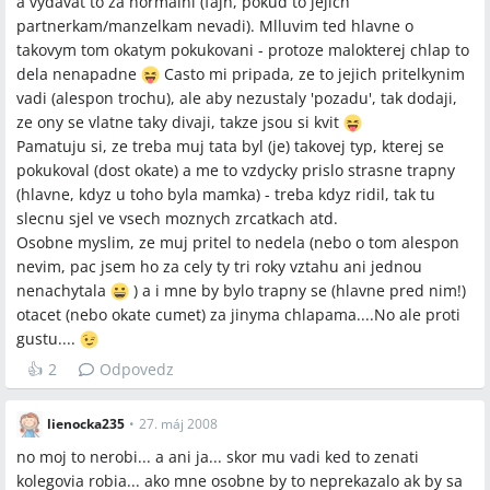
a vydavat to za normalni (fajn, pokud to jejich
partnerkam/manzelkam nevadi). Mlluvim ted hlavne o
takovym tom okatym pokukovani - protoze malokterej chlap to
dela nenapadne
Casto mi pripada, ze to jejich pritelkynim
vadi (alespon trochu), ale aby nezustaly 'pozadu', tak dodaji,
ze ony se vlatne taky divaji, takze jsou si kvit
Pamatuju si, ze treba muj tata byl (je) takovej typ, kterej se
pokukoval (dost okate) a me to vzdycky prislo strasne trapny
(hlavne, kdyz u toho byla mamka) - treba kdyz ridil, tak tu
slecnu sjel ve vsech moznych zrcatkach atd.
Osobne myslim, ze muj pritel to nedela (nebo o tom alespon
nevim, pac jsem ho za cely ty tri roky vztahu ani jednou
nenachytala
) a i mne by bylo trapny se (hlavne pred nim!)
otacet (nebo okate cumet) za jinyma chlapama....No ale proti
gustu....
👍
2
Odpovedz
lienocka235
•
27. máj 2008
no moj to nerobi... a ani ja... skor mu vadi ked to zenati
kolegovia robia... ako mne osobne by to neprekazalo ak by sa