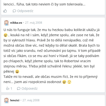
lencici.. fúha, tak toto neviem či by som tolerovala...
Odpovedz
nikka.vo
•
27. máj 2008
U nás to funguje tak, že mu tu hezkou babu kolikrát ukážu já
, kouká na ně i sám, když jdeme spolu, ale zase ne tak, že
by si vykroutil hlavu. Právě že to dělá nenápadko, což mě
možná občas štve víc, než kdyby to dělal okatě. Brala bych to
totiž víc jako srandu, než očumování po tajmu. V tom případě
si občas říkám, co se mu asi honí v hlavě. Já se taky podívám
po chlapech, když jdeme spolu, tak to Robertovi vracim
stejnou měrou. Třeba ještě schválně řeknu: Jéééé, ten byl
pěknej
Takže mi to nevadí, ale občas musim říct, že mi to příjemný
neni... jsem asi rozpolcená osobnost
👍
1
Odpovedz
lencici
•
27. máj 2008