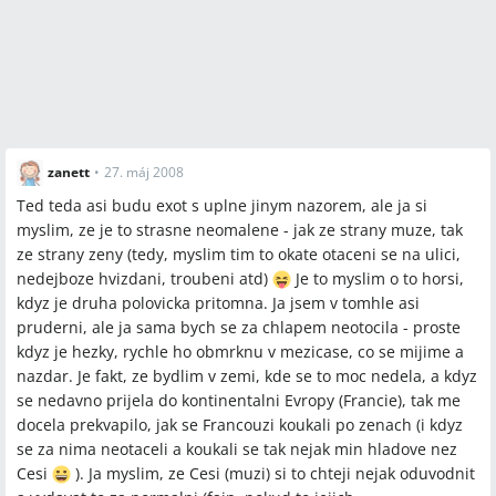
zanett
•
27. máj 2008
Ted teda asi budu exot s uplne jinym nazorem, ale ja si
myslim, ze je to strasne neomalene - jak ze strany muze, tak
ze strany zeny (tedy, myslim tim to okate otaceni se na ulici,
nedejboze hvizdani, troubeni atd)
Je to myslim o to horsi,
kdyz je druha polovicka pritomna. Ja jsem v tomhle asi
pruderni, ale ja sama bych se za chlapem neotocila - proste
kdyz je hezky, rychle ho obmrknu v mezicase, co se mijime a
nazdar. Je fakt, ze bydlim v zemi, kde se to moc nedela, a kdyz
se nedavno prijela do kontinentalni Evropy (Francie), tak me
docela prekvapilo, jak se Francouzi koukali po zenach (i kdyz
se za nima neotaceli a koukali se tak nejak min hladove nez
Cesi
). Ja myslim, ze Cesi (muzi) si to chteji nejak oduvodnit