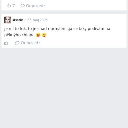
👍
7
Odpovedz
sisstin
•
27. máj 2008
je mi to fuk, to je snad normální...já se taky podívám na
pěknýho chlapa
Odpovedz