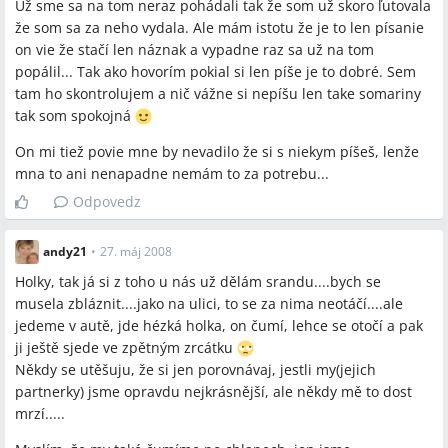
Už sme sa na tom neraz pohádali tak že som už skoro ľutovala
že som sa za neho vydala. Ale mám istotu že je to len písanie
on vie že stačí len náznak a vypadne raz sa už na tom
popálil... Tak ako hovorím pokial si len píše je to dobré. Sem
tam ho skontrolujem a nič vážne si nepíšu len take somariny
tak som spokojná
On mi tiež povie mne by nevadilo že si s niekym píšeš, lenže
mna to ani nenapadne nemám to za potrebu...
Odpovedz
andy21
•
27. máj 2008
Holky, tak já si z toho u nás už dělám srandu....bych se
musela zbláznit....jako na ulici, to se za nima neotáčí....ale
jedeme v autě, jde hézká holka, on čumí, lehce se otočí a pak
ji ještě sjede ve zpětným zrcátku
Někdy se utěšuju, že si jen porovnávaj, jestli my(jejich
partnerky) jsme opravdu nejkrásnější, ale někdy mě to dost
mrzí.....