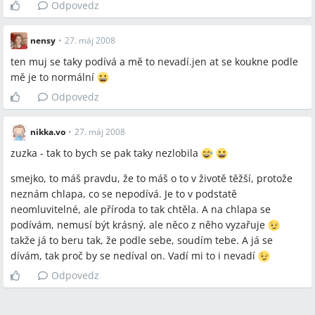
Odpovedz
nensy
•
27. máj 2008
ten muj se taky podívá a mě to nevadí.jen at se koukne podle
mě je to normální
Odpovedz
nikka.vo
•
27. máj 2008
zuzka - tak to bych se pak taky nezlobila
smejko, to máš pravdu, že to máš o to v životě těžší, protože
neznám chlapa, co se nepodívá. Je to v podstatě
neomluvitelné, ale příroda to tak chtěla. A na chlapa se
podívám, nemusí být krásný, ale něco z něho vyzařuje
takže já to beru tak, že podle sebe, soudím tebe. A já se
dívám, tak proč by se nedíval on. Vadí mi to i nevadí
Odpovedz