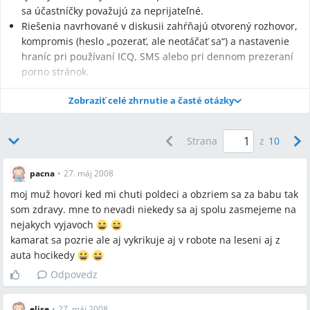
sa účastníčky považujú za neprijateľné.
Riešenia navrhované v diskusii zahŕňajú otvorený rozhovor,
kompromis (heslo „pozerať, ale neotáčať sa“) a nastavenie
hraníc pri používaní ICQ, SMS alebo pri dennom prezeraní
porno stránok.
Zobraziť celé zhrnutie a časté otázky
Najčastejšie otázky
Strana
z
10
Q:
Prečo sa partner pozerá na iné ženy?
pacna
•
27. máj 2008
A:
Vo viacerých príspevkoch účastníčky uviedli, že pozeranie
moj muž hovori ked mi chuti poldeci a obzriem sa za babu tak
považujú za biologicky a kultúrne podmienené správanie;
som zdravy. mne to nevadi niekedy sa aj spolu zasmejeme na
niekoľké príspevky spomenuli rozdielne správanie v Francii v
nejakych vyjavoch
porovnaní s ČR.
kamarat sa pozrie ale aj vykrikuje aj v robote na leseni aj z
Q:
Ako môžem reagovať, keď mi vadí, že sa partner pozerá na
auta hocikedy
inú ženu?
Odpovedz
A:
Diskusia odporúča priame riešenie: otvorený rozhovor a
dohodu na hraniciach, konkrétne „pozerať, ale neotáčať sa“,
elise
•
27. máj 2008