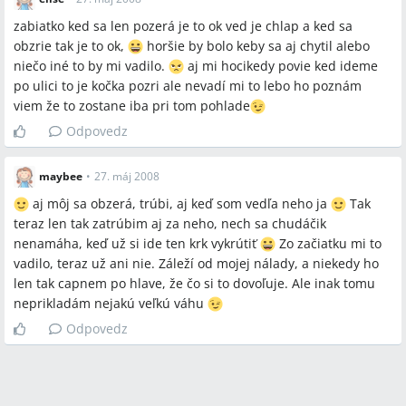
prípadne nenásilné neverbálne upozornenie, ktoré niektoré
ženy opísali slovami „capnem po hlave“ alebo „šťípnutie“.
zabiatko ked sa len pozerá je to ok ved je chlap a ked sa
obzrie tak je to ok,
horšie by bolo keby sa aj chytil alebo
Q:
Je pozeranie predzvesťou nevere?
niečo iné to by mi vadilo.
aj mi hocikedy povie ked ideme
A:
Názory sa líšia; niektoré ženy tvrdia, že „tichá nevera“ môže
po ulici to je kočka pozri ale nevadí mi to lebo ho poznám
začať pohľadom, iné poukázali na konkrétny prípad „in
viem že to zostane iba pri tom pohlade
flagranti“ ako dôkaz, že voľné pozeranie samo o sebe ešte
Odpovedz
nemusí viesť k fyzickej nevere.
Q:
Ako riešiť, ak partner trávi čas na porno stránkach alebo
maybee
•
27. máj 2008
píše na ICQ počas vzťahu?
aj môj sa obzerá, trúbi, aj keď som vedľa neho ja
Tak
A:
V diskusii jedna žena v 36. týždni tehotenstva menovala
teraz len tak zatrúbim aj za neho, nech sa chudáčik
dennú návštevu porno stránok a písanie na ICQ ako problém;
nenamáha, keď už si ide ten krk vykrútiť
Zo začiatku mi to
odporúčané kroky sú rozhovor, nastavenie hraníc a dohodnutie
vadilo, teraz už ani nie. Záleží od mojej nálady, a niekedy ho
frekvencie takéhoto správania.
len tak capnem po hlave, že čo si to dovoľuje. Ale inak tomu
Q:
Ako sa vysporiadať s žiarlivosťou po narodení dieťaťa?
neprikladám nejakú veľkú váhu
A:
Viaceré matky uviedli, že po narodení dieťaťa má rodina
Odpovedz
nové priority a problém s pozeraním často ustúpi, pričom
bezdetné ženy v diskusii riešili túto tému intenzívnejšie.
Q:
Hrajú kultúrne rozdiely v očumovaní rolu?