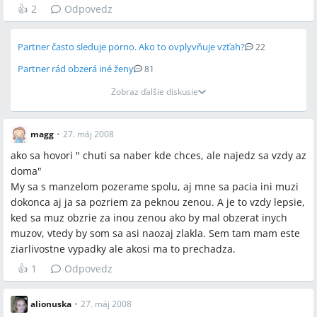
👍
2
Odpovedz
Partner často sleduje porno. Ako to ovplyvňuje vzťah?
22
Partner rád obzerá iné ženy
81
Zobraz ďalšie diskusie
magg
•
27. máj 2008
ako sa hovori " chuti sa naber kde chces, ale najedz sa vzdy az
doma"
My sa s manzelom pozerame spolu, aj mne sa pacia ini muzi
dokonca aj ja sa pozriem za peknou zenou. A je to vzdy lepsie,
ked sa muz obzrie za inou zenou ako by mal obzerat inych
muzov, vtedy by som sa asi naozaj zlakla. Sem tam mam este
ziarlivostne vypadky ale akosi ma to prechadza.
👍
1
Odpovedz
alionuska
•
27. máj 2008