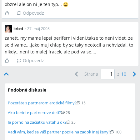
obzrel ale on ni je ten typ...
Odpovedz
kristi
•
27. máj 2008
zanett, my mame lepsi periferni videni,takze to neni videt, ze
se divame....jako muj chlap by se taky neotocil a nehvizdal, to
nikdy...neni to malej fracek, ale podiva se....
Odpovedz
Strana
z
10
Podobné diskusie
Pozeráte s partnerom erotické filmy?
15
Ako beriete partnerove deti?
28
Je porno na začiatku vzťahu ok?
35
Vadí vám, keď sa váš partner pozrie na zadok inej ženy?
100