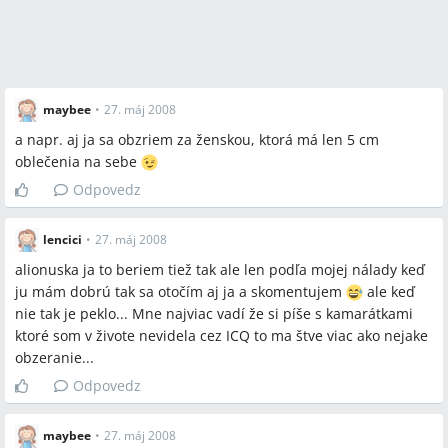
maybee
•
27. máj 2008
a napr. aj ja sa obzriem za ženskou, ktorá má len 5 cm
oblečenia na sebe
Odpovedz
lencici
•
27. máj 2008
alionuska ja to beriem tiež tak ale len podľa mojej nálady keď
ju mám dobrú tak sa otočím aj ja a skomentujem
ale keď
nie tak je peklo... Mne najviac vadí že si píše s kamarátkami
ktoré som v živote nevidela cez ICQ to ma štve viac ako nejake
obzeranie...
Odpovedz
maybee
•
27. máj 2008