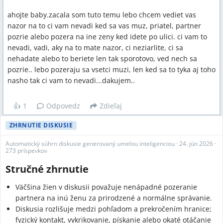
ahojte baby.zacala som tuto temu lebo chcem vediet vas
nazor na to ci vam nevadi ked sa vas muz, priatel, partner
pozrie alebo pozera na ine zeny ked idete po ulici. ci vam to
nevadi, vadi, aky na to mate nazor, ci neziarlite, ci sa
nehadate alebo to beriete len tak sporotovo, ved nech sa
pozrie.. lebo pozeraju sa vsetci muzi, len ked sa to tyka aj toho
nasho tak ci vam to nevadi...dakujem..
👍
1
Odpovedz
Zdieľaj
ZHRNUTIE DISKUSIE
Automatický súhrn diskusie generovaný umelou inteligenciou
·
24. jún 2026
·
273 príspevkov
Stručné zhrnutie
Väčšina žien v diskusii považuje nenápadné pozeranie
partnera na inú ženu za prirodzené a normálne správanie.
Diskusia rozlišuje medzi pohľadom a prekročením hranice;
fyzický kontakt, vykrikovanie, pískanie alebo okaté otáčanie