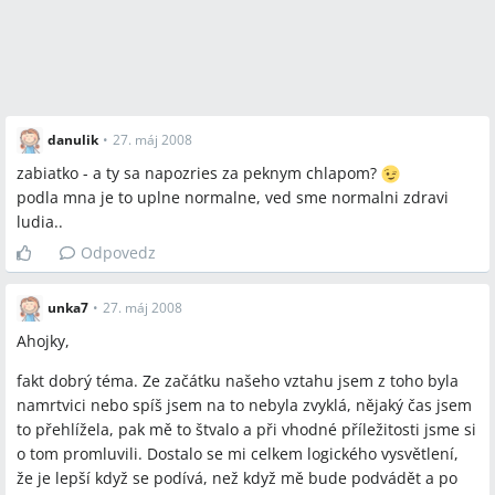
reakciu; iné ho považujú za urážku alebo varovanie možnej
„tichej nevery“.
Niektoré príspevky zdôrazňujú, že pozeranie je
bezvýznamné, zatiaľ čo iné pripomínajú konkrétne riziká ako
denné prehliadanie porno stránok či písanie na ICQ.
danulik
•
27. máj 2008
Otvorené otázky
zabiatko - a ty sa napozries za peknym chlapom?
podla mna je to uplne normalne, ved sme normalni zdravi
Kedy presne pozeranie prechádza do reálnej zrady, ak
ludia..
vôbec?
Odpovedz
Ako nastaviť hranice tak, aby neviedli k eskalácii konfliktu
alebo k zhoršeniu dôvery?
Ako riešiť kompulzívne správanie spojené s porno stránkami
unka7
•
27. máj 2008
alebo tajným chatovaním, keď partner popiera problém?
Ahojky,
fakt dobrý téma. Ze začátku našeho vztahu jsem z toho byla
namrtvici nebo spíš jsem na to nebyla zvyklá, nějaký čas jsem
to přehlížela, pak mě to štvalo a při vhodné příležitosti jsme si
Spomenuté značky a firmy
o tom promluvili. Dostalo se mi celkem logického vysvětlení,
McDonald's, ICQ
že je lepší když se podívá, než když mě bude podvádět a po