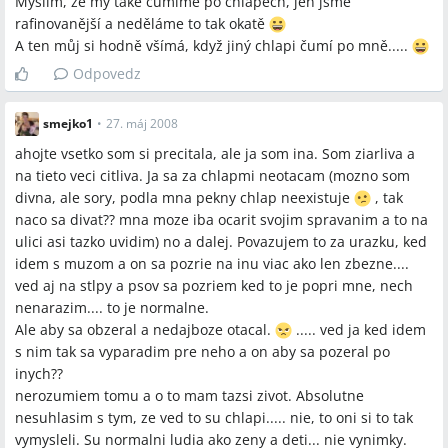
Myslím, že my také čumíme po chlapech, jen jsme
rafinovanější a neděláme to tak okatě
A ten můj si hodně všímá, když jiný chlapi čumí po mně.....
Odpovedz
smejko1
•
27. máj 2008
ahojte vsetko som si precitala, ale ja som ina. Som ziarliva a
na tieto veci citliva. Ja sa za chlapmi neotacam (mozno som
divna, ale sory, podla mna pekny chlap neexistuje
, tak
naco sa divat?? mna moze iba ocarit svojim spravanim a to na
ulici asi tazko uvidim) no a dalej. Povazujem to za urazku, ked
idem s muzom a on sa pozrie na inu viac ako len zbezne....
ved aj na stlpy a psov sa pozriem ked to je popri mne, nech
nenarazim.... to je normalne.
Ale aby sa obzeral a nedajboze otacal.
..... ved ja ked idem
s nim tak sa vyparadim pre neho a on aby sa pozeral po
inych??
nerozumiem tomu a o to mam tazsi zivot. Absolutne
nesuhlasim s tym, ze ved to su chlapi..... nie, to oni si to tak
vymysleli. Su normalni ludia ako zeny a deti... nie vynimky.