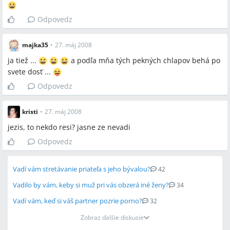
Odpovedz
majka35
•
27. máj 2008
ja tiež ...
a podľa mňa tých pekných chlapov behá po
svete dosť ...
Odpovedz
kristi
•
27. máj 2008
jezis, to nekdo resi? jasne ze nevadi
Odpovedz
Vadí vám stretávanie priateľa s jeho bývalou?
42
Vadilo by vám, keby si muž pri vás obzerá iné ženy?
34
Vadí vám, keď si váš partner pozrie porno?
32
Zobraz ďalšie diskusie