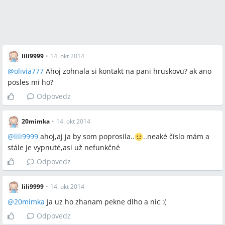
lili9999
•
14. okt 2014
@
olivia777
Ahoj zohnala si kontakt na pani hruskovu? ak ano
posles mi ho?
Odpovedz
20mimka
•
14. okt 2014
@
lili9999
ahoj,aj ja by som poprosila..
..neaké číslo mám a
stále je vypnuté,asi už nefunkčné
Odpovedz
lili9999
•
14. okt 2014
@
20mimka
Ja uz ho zhanam pekne dlho a nic :(
Odpovedz