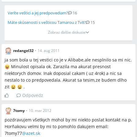
Veríte veštici a jej predpovediam?
16
Máte skúsenosti s vešticou Tamarou z Tv8?
15
Zobraz ďalšie diskusie
redangel32
•
14. aug 2011
ja som bola u tej vestici co je v Alibabe,ale nesplnilo sa mi nic.
Minulost opisala ok. Zarazila ma akurat presnost
niektorych domov. Inak doposial cakam ( uz 4rok) a nic sa
nestalo to co predpovedala. Akurat sa tesim,ze budem dlho
zit
.
Odpovedz
7tomy
•
10. mar 2012
pozdravujem všetkych mohol by mi niekto poslat kontakt na p.
Horňakovu velmi by mi to pomohlo dakujem email:
7tomy77
@
azet.sk