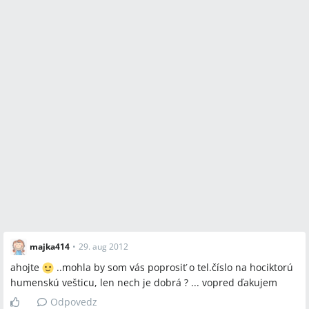
majka414
•
29. aug 2012
ahojte
..mohla by som vás poprosiť o tel.číslo na hociktorú
humenskú vešticu, len nech je dobrá ? ... vopred ďakujem
Odpovedz