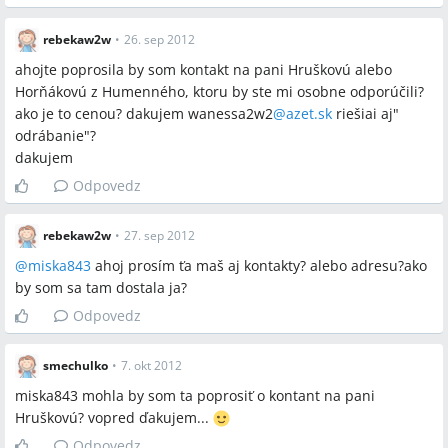
rebekaw2w
•
26. sep 2012
ahojte poprosila by som kontakt na pani Hruškovú alebo
Horňákovú z Humenného, ktoru by ste mi osobne odporúčili?
ako je to cenou? dakujem wanessa2w2
@
azet.sk
riešiai aj"
odrábanie"?
dakujem
Odpovedz
rebekaw2w
•
27. sep 2012
@
miska843
ahoj prosím ťa maš aj kontakty? alebo adresu?ako
by som sa tam dostala ja?
Odpovedz
smechulko
•
7. okt 2012
miska843 mohla by som ta poprosiť o kontant na pani
Hruškovú? vopred ďakujem...
Odpovedz