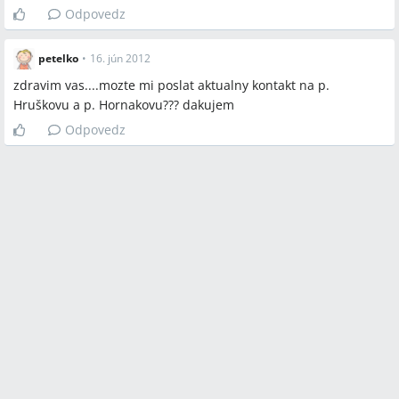
Odpovedz
petelko
•
16. jún 2012
zdravim vas....mozte mi poslat aktualny kontakt na p.
Hruškovu a p. Hornakovu??? dakujem
Odpovedz