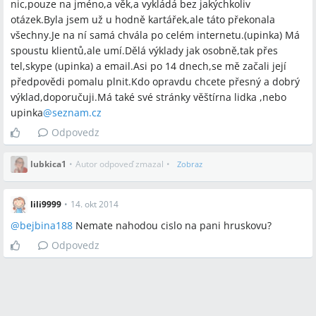
nic,pouze na jméno,a věk,a vykládá bez jakýchkoliv
otázek.Byla jsem už u hodně kartářek,ale táto překonala
všechny.Je na ní samá chvála po celém internetu.(upinka) Má
spoustu klientů,ale umí.Dělá výklady jak osobně,tak přes
tel,skype (upinka) a email.Asi po 14 dnech,se mě začali její
předpovědi pomalu plnit.Kdo opravdu chcete přesný a dobrý
výklad,doporučuji.Má také své stránky věštírna lidka ,nebo
upinka
@
seznam.cz
Odpovedz
lubkica1
•
Autor odpoveď zmazal
•
Zobraz
lili9999
•
14. okt 2014
@
bejbina188
Nemate nahodou cislo na pani hruskovu?
Odpovedz