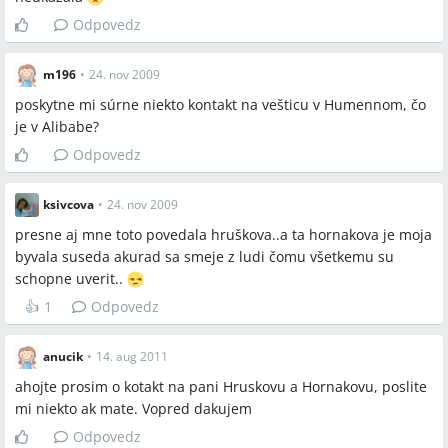
Tomáša Haburaja
Odpovedz
Miesta a osoby
m196
•
24. nov 2009
poskytne mi súrne niekto kontakt na vešticu v Humennom, čo
Humenné, Prešov, Pardubice, Prostejovská ulica, Laborc,
je v Alibabe?
Hrušková, Horňáková, Mária Dzivá, Tomáš Haburaj, Upinka,
Odpovedz
Lidka
ksivcova
•
24. nov 2009
presne aj mne toto povedala hruškova..a ta hornakova je moja
byvala suseda akurad sa smeje z ludi čomu všetkemu su
schopne uverit..
👍
1
Odpovedz
anucik
•
14. aug 2011
ahojte prosim o kotakt na pani Hruskovu a Hornakovu, poslite
mi niekto ak mate. Vopred dakujem
Odpovedz