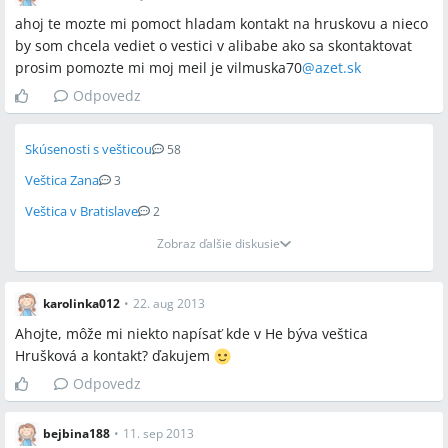
ahoj te mozte mi pomoct hladam kontakt na hruskovu a nieco
by som chcela vediet o vestici v alibabe ako sa skontaktovat
prosim pomozte mi moj meil je vilmuska70
@
azet.sk
Odpovedz
Skúsenosti s vešticou
58
Veštica Zana
3
Veštica v Bratislave
2
Zobraz ďalšie diskusie
karolinka012
•
22. aug 2013
Ahojte, môže mi niekto napísať kde v He býva veštica
Hrušková a kontakt? ďakujem
Odpovedz
bejbina188
•
11. sep 2013