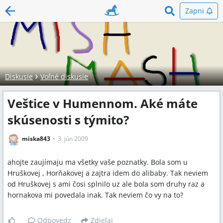
Zapni
Diskusie
Voľné diskusie
Veštice v Humennom. Aké máte
skúsenosti s týmito?
miska843
3. jún 2009
ahojte zaujímaju ma všetky vaše poznatky. Bola som u
Hruškovej , Horňakovej a zajtra idem do alibaby. Tak neviem
od Hruškovej s ami čosi splnilo uz ale bola som druhy raz a
hornakova mi povedala inak. Tak neviem čo vy na to?
Odpovedz
Zdieľaj