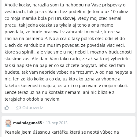
Ahojte kocky, narazila som tu nahodou na Vase prispevky o
vesticiach, tak ja sa s Vami tiez podelim. Je tomu uz 10 rokov
co moja mamka bola pri Hruskovej, vtedy moj otec nemal
pracu, tak jedna otazka sa tykala aj toho a ona mame
povedala, ze bude pracovat v zahranici v meste, ktore sa
zacina na pismeno P. No a cca o taky polrok otec odisiel do
Ciech do Pardubic a musim povedat, ze povedala viac veci,
ktore sa splnili, ale viac sme u nej neboli, mozno v buducnosti
skusime zas. Ale dam Vam taku radu, ze ak sa k nej vyberiete,
tak si napiste na papier co sa chcete popytat, lebo ked tam
budete, tak Vam nepride vobec na "rozum". A od nas nepytala
nic, len ze kto kolko a co da, uz kto ako uzna za vhodne a
taketo skusenosti maju aj ostatni co pocuvam v mojom okoli.
Lenze teraz uz na nu kontakt nemam, ani nic blizsie z
terajsieho obdobia neviem.
Odpovedz
modralaguna65
•
13. sep 2013
Poznala jsem úžasnou kartářku,která se neptá vůbec na