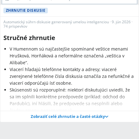
ZHRNUTIE DISKUSIE
Automatický súhrn diskusie generovaný umelou inteligenciou
·
9. jún 2026
·
74 príspevkov
Stručné zhrnutie
V Humennom sú najčastejšie spomínané veštice menami
Hrušková, Horňáková a neformálne označená „veštica v
Alibabe“.
Viacerí hľadajú telefónne kontakty a adresy; viaceré
zverejnené telefónne čísla diskusia označila za nefunkčné a
viacerí odporúčajú ísť osobne.
Skúsenosti sú rozporuplné: niektorí diskutujúci uviedli, že
sa im splnili konkrétne predpovede (príklad: odchod do
Pardubíc), iní hlásili, že predpovede sa nesplnili alebo
žiadnu zmenu nezaznamenali.
Zobraziť celé zhrnutie a časté otázky