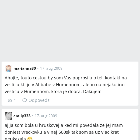
Otvorené otázky
Má Hrušková aktuálne funkčné telefónne číslo alebo stále
praktizuje?
Kto v Humennom reálne ponúka overené služby „odrábania“
a aké sú výsledky týchto zásahov?
Existuje spoľahlivý verejný kontakt na vešticu z „Alibaby
(Humenné)“?
marianna80
•
17. aug 2009
Ahojte, touto cestou by som Vas poprosila o tel. kontakt na
Spomenuté značky a firmy
vesticu kt. je v Alibabe v Humennom, alebo na nejaku inu
vesticu v Humennom, ktora je dobra. Dakujem
Alibaba (Humenné), veštírna lidka, Modrykonik.sk, Seznam.cz,
👍
1
Odpovedz
Azet.sk
emily333
•
17. aug 2009
Spomenuté produkty a metódy
aj ja som bola u hruskovej a ked mi povedala ze jej mam
výklad z kariet, výklad cez telefón, Skype, e‑mail, odrábanie
doniest vreckovku a v nej 500sk tak som sa uz viac krat
(zbavovanie kliatby), veštenie, vreckovka s 500 SK, knihy
neukazala