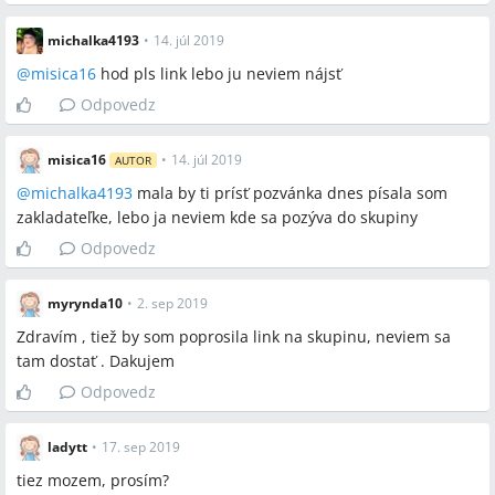
michalka4193
•
14. júl 2019
@
misica16
hod pls link lebo ju neviem nájsť
Odpovedz
misica16
•
14. júl 2019
AUTOR
@
michalka4193
mala by ti prísť pozvánka dnes písala som
zakladateľke, lebo ja neviem kde sa pozýva do skupiny
Odpovedz
myrynda10
•
2. sep 2019
Zdravím , tiež by som poprosila link na skupinu, neviem sa
tam dostať . Dakujem
Odpovedz
ladytt
•
17. sep 2019
tiez mozem, prosím?