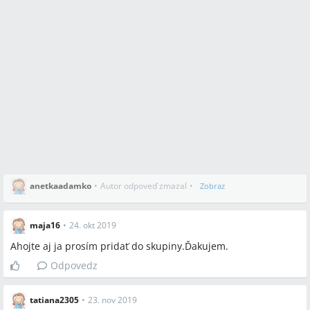
anetkaadamko
•
Autor odpoveď zmazal
•
Zobraz
maja16
•
24. okt 2019
Ahojte aj ja prosím pridať do skupiny.Ďakujem.
Odpovedz
tatiana2305
•
23. nov 2019