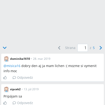
Strana
z
5
dominika1610
•
28. mar 2019
@
misica16
dobry den aj ja mam lichen :( mozme si vymenit
info moc
Odpovedz
sipcek2
•
13. júl 2019
Pripájam sa
Odpovedz