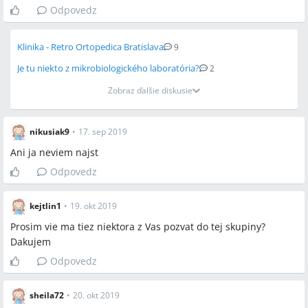
Odpovedz
Klinika - Retro Ortopedica Bratislava
9
Je tu niekto z mikrobiologického laboratória?
2
Zobraz ďalšie diskusie
nikusiak9
•
17. sep 2019
Ani ja neviem najst
Odpovedz
kejtlin1
•
19. okt 2019
Prosim vie ma tiez niektora z Vas pozvat do tej skupiny?
Dakujem
Odpovedz
sheila72
•
20. okt 2019