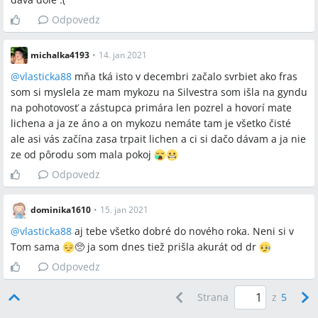
Odpovedz
michalka4193
•
14. jan 2021
@
vlasticka88
mňa tká isto v decembri začalo svrbiet ako fras
som si myslela ze mam mykozu na Silvestra som išla na gyndu
na pohotovosť a zástupca primára len pozrel a hovorí mate
lichena a ja ze áno a on mykozu nemáte tam je všetko čisté
ale asi vás začína zasa trpait lichen a ci si dačo dávam a ja nie
ze od pôrodu som mala pokoj
Odpovedz
dominika1610
•
15. jan 2021
@
vlasticka88
aj tebe všetko dobré do nového roka. Neni si v
Tom sama
🥺 ja som dnes tiež prišla akurát od dr
Odpovedz
Strana
z
5