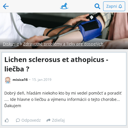
Zapni
Diskusie
Zdravotné problémy a lieky pre dospelých
Lichen sclerosus et athopicus -
liečba ?
misica16
15. jan 2019
Dobrý deň, hľadám niekoho kto by mi vedel pomôcť a poradiť
.... Ide hlavne o liečbu a výmenu informácii o tejto chorobe...
Ďakujem
Odpovedz
Zdieľaj