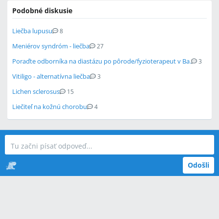
Podobné diskusie
Liečba lupusu
8
Meniérov syndróm - liečba
27
Poraďte odborníka na diastázu po pôrode/fyzioterapeut v Ba.
3
Vitiligo - alternatívna liečba
3
Lichen sclerosus
15
Liečiteľ na kožnú chorobu
4
Odošli