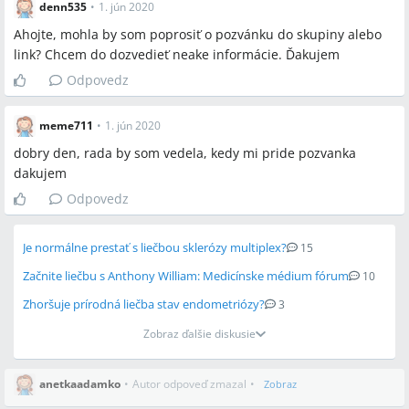
denn535
•
1. jún 2020
Ahojte, mohla by som poprosiť o pozvánku do skupiny alebo
link? Chcem do dozvedieť neake informácie. Ďakujem
Odpovedz
meme711
•
1. jún 2020
dobry den, rada by som vedela, kedy mi pride pozvanka
dakujem
Odpovedz
Je normálne prestať s liečbou sklerózy multiplex?
15
Začnite liečbu s Anthony William: Medicínske médium fórum
10
Zhoršuje prírodná liečba stav endometriózy?
3
Zobraz ďalšie diskusie
anetkaadamko
•
Autor odpoveď zmazal
•
Zobraz