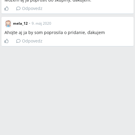
Odpovedz
mela_12
•
9. máj 2020
Ahojte aj ja by som poprosila o pridanie, ďakujem
Odpovedz