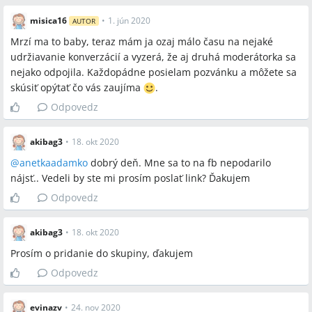
misica16
•
1. jún 2020
AUTOR
Mrzí ma to baby, teraz mám ja ozaj málo času na nejaké
udržiavanie konverzácií a vyzerá, že aj druhá moderátorka sa
nejako odpojila. Každopádne posielam pozvánku a môžete sa
skúsiť opýtať čo vás zaujíma
️.
Odpovedz
akibag3
•
18. okt 2020
@
anetkaadamko
dobrý deň. Mne sa to na fb nepodarilo
nájsť.. Vedeli by ste mi prosím poslať link? Ďakujem
Odpovedz
akibag3
•
18. okt 2020
Prosím o pridanie do skupiny, ďakujem
Odpovedz
evinazv
•
24. nov 2020