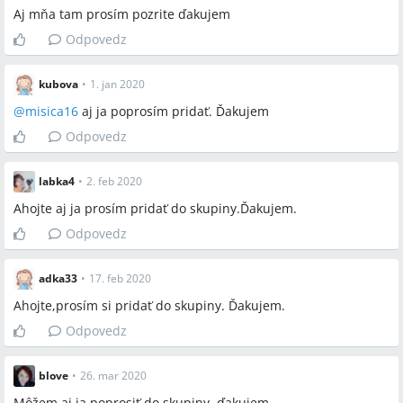
Aj mňa tam prosím pozrite ďakujem
Odpovedz
kubova
•
1. jan 2020
@
misica16
aj ja poprosím pridať. Ďakujem
Odpovedz
labka4
•
2. feb 2020
Ahojte aj ja prosím pridať do skupiny.Ďakujem.
Odpovedz
adka33
•
17. feb 2020
Ahojte,prosím si pridať do skupiny. Ďakujem.
Odpovedz
blove
•
26. mar 2020
Môžem aj ja poprosiť do skupiny, ďakujem.