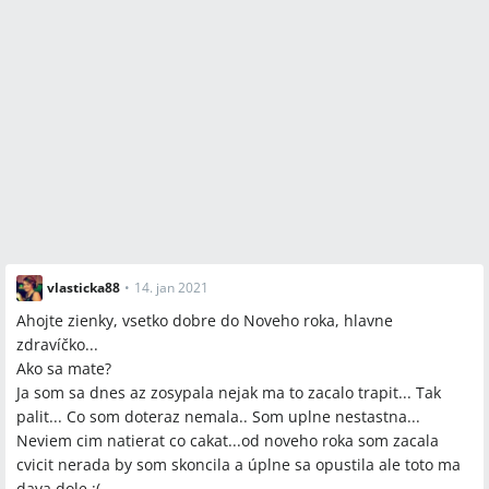
vlasticka88
•
14. jan 2021
Ahojte zienky, vsetko dobre do Noveho roka, hlavne
zdravíčko...
Ako sa mate?
Ja som sa dnes az zosypala nejak ma to zacalo trapit... Tak
palit... Co som doteraz nemala.. Som uplne nestastna...
Neviem cim natierat co cakat...od noveho roka som zacala
cvicit nerada by som skoncila a úplne sa opustila ale toto ma
dava dole :(