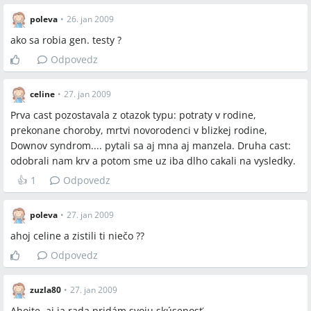
poleva
•
26. jan 2009
ako sa robia gen. testy ?
Odpovedz
celine
•
27. jan 2009
Prva cast pozostavala z otazok typu: potraty v rodine,
prekonane choroby, mrtvi novorodenci v blizkej rodine,
Downov syndrom.... pytali sa aj mna aj manzela. Druha cast:
odobrali nam krv a potom sme uz iba dlho cakali na vysledky.
👍
1
Odpovedz
poleva
•
27. jan 2009
ahoj celine a zistili ti niečo ??
Odpovedz
zuzla80
•
27. jan 2009
Ahojte, aj ja rada pridám svoju skúsenosť.