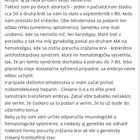
Taktiež som po dvoch abortoch - jeden v počiatočnom štádiu
cca 5tt a druhý krát sa nám to stalo v septembri08 v 8tt, kedy
nám prestalo biť srdiečko. Obe tehotenstva sa podarili len
vďaka IVFku (umelému oplodneniu). Genetiku sme mali
urobenú, kde sa nezistilo nič, len karyotypy, ktoré boli v
poriadku a tak ma môj gynekológ poslal po druhom MA na
hematológiu, kde sa zistila porucha zrážania krvi - konkrétne
antifosfolipidový syndróm, ktorý mi hematologička vysvetlila,
tak, že pri tomto syndróme dochádza k potratu do 7-8tt, lebo
placenta nieje dostatočne vyživená prípadne, sa embryo nevie
vôbec uchytiť.
V prípade ďalšieho tehotenstva si mám začať pichať
nízkomolekulový heparín - Clexane 0,4 a to ešte pred
samotným transferom embrya. Zatiaľ ešte bábätko nečakám,
ale verím, že čoskoro sa to podarí a verím, že to už bude do
zdárneho konca
Baby ja by som vám určite odporučila imunologické a
hematologické vyšetrenie, a niekedy aj genetika vie odhaliť
niektoré formy poruchy zrážania krvi ak ide o geneticky
získaný trombofilný stav.