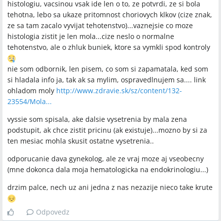
histologiu, vacsinou vsak ide len o to, ze potvrdi, ze si bola
tehotna, lebo sa ukaze pritomnost choriovych klkov (cize znak,
ze sa tam zacalo vyvijat tehotenstvo)...vaznejsie co moze
histologia zistit je len mola...cize neslo o normalne
tehotenstvo, ale o zhluk buniek, ktore sa vymkli spod kontroly
nie som odbornik, len pisem, co som si zapamatala, ked som
si hladala info ja, tak ak sa mylim, ospravedlnujem sa.... link
ohladom moly
http://www.zdravie.sk/sz/content/132-
23554/Mola...
vyssie som spisala, ake dalsie vysetrenia by mala zena
podstupit, ak chce zistit pricinu (ak existuje)...mozno by si za
ten mesiac mohla skusit ostatne vysetrenia..
odporucanie dava gynekolog, ale ze vraj moze aj vseobecny
(mne dokonca dala moja hematologicka na endokrinologiu...)
drzim palce, nech uz ani jedna z nas nezazije nieco take krute
Odpovedz