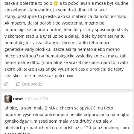
tazke a bolestne to bolo
a to pobolievanie moze byt kludne
sposobene stahovanim, ja som dost dlho citila take
stahy..postupne to preslo, ako sa maternica dala do normalu.
Ak mozem, daj si porobit tie vysetrenia, mozno tie
imunologicke nebudu nutne, lebo tie priciny sposobuju straty
v skorsom stadiu a ty si uz bola dalej...tipla by som asi na tu
hematologiu...aj za straty v skorom stadiu tehu mozu
geneticke vady plodiku...takze asi ta hemato alebo mozno
nieco so stitnou? na hematologicke vysledky sme aj my cakali
nenormalne dlho..(normalne ze vrak 3 mesiace, nam to trvalo
skoro 6!!) takze skus angie vyuzit ten cas a urobit si tie testy
cim skor...drzim este raz palce xxx
Odpovedz
zuzub
•
19. jan 2009
ahojte, ja som mala 2 MA a chcem sa spýtať či na tieto
odborné vyšetrenia potrebujem nejaké odporúčania od môjho
gynekológa? 1.missed som mala v 9tt druhý v 8tt ale v
obidvoch prípadoch mi na to prišli až v 12tt.ja už neviem, som