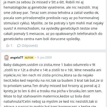
ja mam za sebou 2x missed v 5tt a 6tt. Robili mi aj
Po opakovaných potratov sa odporúča vyšetriť
hematologicke aj geneticke vysetrenie, ale nic nezistili. Vraj
hematologické, genetické, endokrinologické a infekčné
sme zdravy par. Teraz som znova tehotna a zatial vsetko ok,
príčiny.
pocala som prirodzene(tie predosle razy az po hormonalnej
Trombofilné stavy (MTHFR, APS) boli uvedené ako zistená
stimulacii cyklu). Myslite, ze tie potraty s tym mohli mat nejaky
príčina u viacerých žien a tieto stavy sa v mnohých
suvis? A mimochodom, na vysledky genetickych testov sme
prípadoch liečili nízkomolekulovým heparínom počas
cakali pomaly 5 meisacov, az po opakovanych telefonatoch do
tehotenstva.
genetickeho centra nam boli dorucene vysledky.
Čakacie doby na výsledky sú významné a ovplyvňujú
načasovanie ďalších snáh o otehotnenie (hematológia často
👍
1
Odpovedz
1–3 mesiace, genetika 1–5 mesiacov).
angela77
•
9. jan 2009
AUTOR
Sporné názory
Baby dakujem,uvidim co zistia,mne 1 babo odumrelo v 9t
,zistili to v 12t a druhe v 14t a zistili to v 16t. Mne nevadia ani
Genetika: niektoré názory tvrdia, že genetické vyšetrenia
injekcie,nic len nech mi zistia pricinu,ktora sa da nejako
kontrolujú len karyotypy a sú „povrchné“, zatiaľ čo iné
liecit,lebo ked nepridu na nic,tak sa budem 3 krat tak bat,ze si
názory považujú genetiku za dôležitú pre vylúčenie
to privolam sama.Ten druhy missed bol hrozny aj porod aj 2
chromozomálnych chýb.
kyrety,je to len 6 dni a trosku ma picha v brusku,len sem tam.
Imunológia: niektoré ženy odporúčajú imunologické testy pri
Moze to byt stahovanim maternice,kedze uz bola dost
skorých stratách, iné považujú imunologické vyšetrenia za
natiahnuta?Celin neboj sa myslim ze ked nic nezistili,tak si
ne vždy nevyhnutné pri stratách v neskorších štádiách.
zdrava a naozaj to mohlo byt tymi hormonami a kedze ste