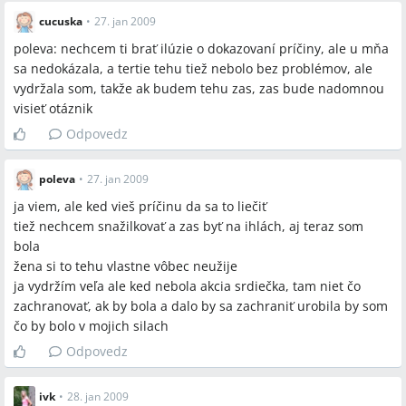
cucuska
•
27. jan 2009
poleva: nechcem ti brať ilúzie o dokazovaní príčiny, ale u mňa
sa nedokázala, a tertie tehu tiež nebolo bez problémov, ale
vydržala som, takže ak budem tehu zas, zas bude nadomnou
visieť otáznik
Odpovedz
poleva
•
27. jan 2009
ja viem, ale ked vieš príčinu da sa to liečiť
tiež nechcem snažilkovať a zas byť na ihlách, aj teraz som
bola
žena si to tehu vlastne vôbec neužije
ja vydržím veľa ale ked nebola akcia srdiečka, tam niet čo
zachranovať, ak by bola a dalo by sa zachraniť urobila by som
čo by bolo v mojich silach
Odpovedz
ivk
•
28. jan 2009