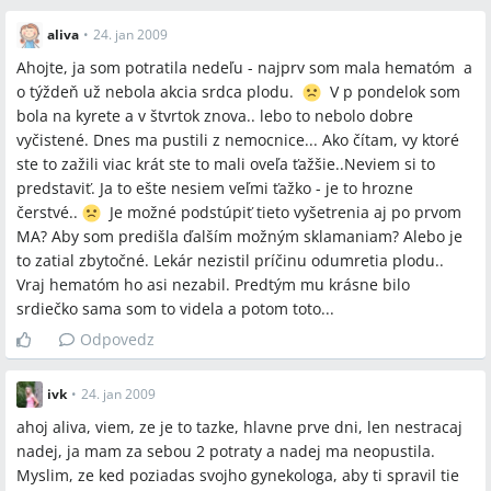
aliva
•
24. jan 2009
Ahojte, ja som potratila nedeľu - najprv som mala hematóm a
o týždeň už nebola akcia srdca plodu.
V p pondelok som
bola na kyrete a v štvrtok znova.. lebo to nebolo dobre
vyčistené. Dnes ma pustili z nemocnice... Ako čítam, vy ktoré
ste to zažili viac krát ste to mali oveľa ťažšie..Neviem si to
predstaviť. Ja to ešte nesiem veľmi ťažko - je to hrozne
čerstvé..
Je možné podstúpiť tieto vyšetrenia aj po prvom
MA? Aby som predišla ďalším možným sklamaniam? Alebo je
to zatial zbytočné. Lekár nezistil príčinu odumretia plodu..
Vraj hematóm ho asi nezabil. Predtým mu krásne bilo
srdiečko sama som to videla a potom toto...
Odpovedz
ivk
•
24. jan 2009
ahoj aliva, viem, ze je to tazke, hlavne prve dni, len nestracaj
nadej, ja mam za sebou 2 potraty a nadej ma neopustila.
Myslim, ze ked poziadas svojho gynekologa, aby ti spravil tie