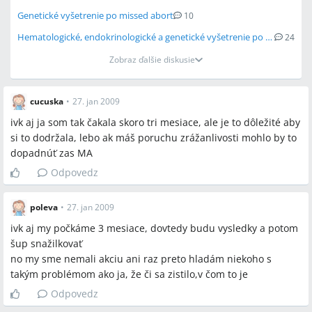
Genetické vyšetrenie po missed abort
10
Hematologické, endokrinologické a genetické vyšetrenie po missed abort počas ...
24
Zobraz ďalšie diskusie
cucuska
•
27. jan 2009
ivk aj ja som tak čakala skoro tri mesiace, ale je to dôležité aby
si to dodržala, lebo ak máš poruchu zrážanlivosti mohlo by to
dopadnúť zas MA
Odpovedz
poleva
•
27. jan 2009
ivk aj my počkáme 3 mesiace, dovtedy budu vysledky a potom
šup snažilkovať
no my sme nemali akciu ani raz preto hladám niekoho s
takým problémom ako ja, že či sa zistilo,v čom to je
Odpovedz