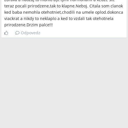
teraz pocali prirodzene,tak to klapne.Neboj. Citala som clanok
ked baba nemohla otehotniet,chodili na umele oplod.dokonca
Otvorené otázky
viackrat a nikdy to neklaplo a ked to vzdali tak otehotnela
Kedy presne začať liečbu heparínom pri podozrení na
prirodzene.Drzim palce!!!
trombofíliu — prekoncepčne alebo až po potvrdení
Odpovedz
tehotenstva?
Ako rýchlo a spoľahlivo sa má potvrdiť pozitívny nález
antifosfolipidových protilátok (časový odstup na potvrdenie
APS)?
Ktoré rozšírené genetické testy sú dostupné na vlastné
náklady a ktoré štandardné pracoviská pokrývajú iba
karyotyp?
Spomenuté značky a firmy
Modrykonik.sk, Centrum hemostázy a trombózy, Hematologická
ambulancia Dr. Huliková (Košice), Genetické pracovisko
Praha‑Podolí, Nemocnica Martin, GPN Ružinov