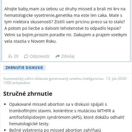
Ahojte baby,mam za sebou uz druhy missed a brali mi krv na
hematologicke vysetrenie,genetika ma este len caka. Mate s
tym niektora skusenosti? Zistili vam pricinu preco sa to stalo?
A potom po liecbe a dalsom tehotenstve to odpadlo lepsie?
Velmi sa bojim,prosim poradte mi. Dakujem a prajem vsetkym
vela stastia v Novom Roku.
👍
29
Odpovedz
Zdieľaj
ZHRNUTIE DISKUSIE
Automatický súhrn diskusie generovaný umelou inteligenciou
·
13. jún 2026
·
1300 príspevkov
Stručné zhrnutie
Opakované missed abortion sa v diskusii spájali s
trombofilnými stavmi, konkrétne s mutáciou MTHFR a
antifosfolipidovým syndrómom (APS), ktoré dokážu odhaliť
hematologické testy.
Bežné vyšetrenia po missed abortion zahŕňajú