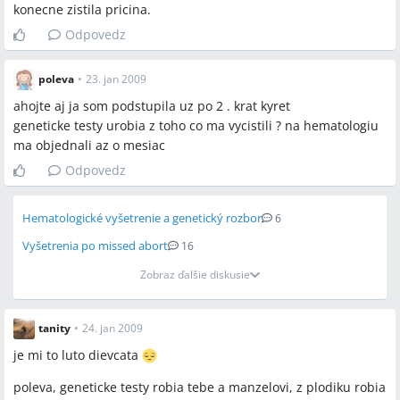
konecne zistila pricina.
Odpovedz
poleva
•
23. jan 2009
ahojte aj ja som podstupila uz po 2 . krat kyret
geneticke testy urobia z toho co ma vycistili ? na hematologiu
ma objednali az o mesiac
Odpovedz
Hematologické vyšetrenie a genetický rozbor
6
Vyšetrenia po missed abort
16
Zobraz ďalšie diskusie
tanity
•
24. jan 2009
je mi to luto dievcata
poleva, geneticke testy robia tebe a manzelovi, z plodiku robia