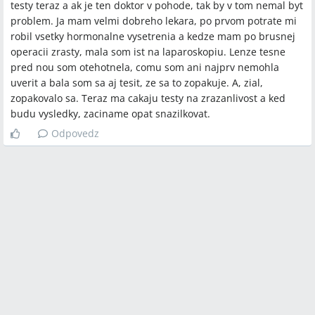
testy teraz a ak je ten doktor v pohode, tak by v tom nemal byt
problem. Ja mam velmi dobreho lekara, po prvom potrate mi
robil vsetky hormonalne vysetrenia a kedze mam po brusnej
operacii zrasty, mala som ist na laparoskopiu. Lenze tesne
pred nou som otehotnela, comu som ani najprv nemohla
uverit a bala som sa aj tesit, ze sa to zopakuje. A, zial,
zopakovalo sa. Teraz ma cakaju testy na zrazanlivost a ked
budu vysledky, zaciname opat snazilkovat.
Odpovedz