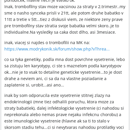
pohodicek, hlavne nech je vsetko ok.
Q:
Aké konkrétne testy sa bežne robia pri vyšetrení po
Inak, trombofilny stav moze vacsinou za straty v 2.trimestr..my
opakovaných potratov?
sme o nasho synceka prisli v 21tt, ale potom druhe babatko v
A:
Bežný súbor zahŕňal vyšetrenie trombofilných mutácií (napr.
11tt a tretie v 5tt...tiez z diskusii viem, ze niektore zeny prave
MTHFR), antifosfolipidových protilátok, zrážanlivosti krvi,
pre trombofilny stav stratia svoje babatka velmi skoro..je to
karyotypy oboch partnerov, histológiu plodového tkaniva,
individualne.Na vysledky sa caka dost dlho, asi 3mesiace.
vyšetrenie štítnej žľazy, imunologické testy a infekčné markery;
partnerom odporúčali aj spermiogram.
inak, viacej si najdes o trombofilii na MK na:
https://www.modrykonik.sk/forum/show.php?vThrea...
Q:
Potrebujem odporúčanie od gynekológa na tieto vyšetrenia?
A:
Väčšina žien v diskusii uviedla, že odporúčanie dáva
co sa tyka genetiky, podla mna dost povrchne vysetrenie, lebo
gynekológ, pričom niektoré spomenuli, že aj všeobecný lekár
sa zistuju len karyotypy, ci ste s maznelom podla karyotypov
môže vystaviť žiadosť; súkromné genetické pracoviská mohli
ok...nie je to vsak to detailne geneticke vysetrenie...to je dost
prijať pacientku bez odporúčania.
drahe a neviem ani, ci sa da na vlastne poziadanie a
zaplatenie si, urobit...asi ano...
Q:
Aká liečba sa používa pri zistení trombofilie a kedy ju začať?
A:
V diskusii sa ako liečba uviedol nízkomolekulový heparín
inak by som odporucila este vysetrenie stitnej zlazy na
(Fragmin, Fraxiparine, Clexane 0,4) injekčne počas tehotenstva
endokrinologii (mne tiez odhalili poruchu, ktora moze za
a nízke dávky Anopyrinu; niektoré ženy pichali heparín denne
straty babatiek), dalej infektologicke vysetrenie (ci nahodou si
počas celého tehotenstva a niektoré hematologičky odporúčali
neprekonala alebo nemas prave nejaku infekcnu chorobu) a
začať prekoncepčne (napr. u IVF alebo pred transferom
este imunologicke vysetrenie (hlavne ak sa ti to stalo v
embrya).
skorsom stadiu tehu...ci si nevytvaras nahodou protilatky voci