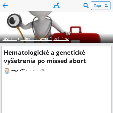
Zapni
Diskusie
Intímne zdravotné problémy
Hematologické a genetické
vyšetrenia po missed abort
angela77
8. jan 2009