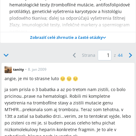
hematologické testy (trombofilné mutácie, antifosfolipidové
protilátky), genetické vyšetrenia karyotypov a histológiu
plodového tkaniva; ďalej sa odporúčajú vyšetrenia štítnej
žľazy, imunologické testy, infekčné markery a spermiogram
partnera.
Zobraziť celé zhrnutie a časté otázky
Ak sa zistí trombofília, liečba spomínaná v diskusii zahŕňala
nízkomolekulové heparíny (Fragmin, Fraxiparine, Clexane
0,4) a nízke dávky aspirínu (Anopyrin), pričom niektoré ženy
Strana
z
44
začali heparín prekoncepčne alebo hneď od začiatku
tehotenstva; uvedené čakacie doby sa líšili (hematológia
tanity
•
8. jan 2009
často 1–3 mesiace, genetika 1–5 mesiacov).
angie, je mi to strasne luto
Q:
Kedy robiť hematologické a genetické vyšetrenia po missed
ja som prisla o 3 babatka a az po tretom nam zistili, co bolo
abort?
pricinou..prave na hematologii. Robili mi kompletne
A:
Hematologické a genetické vyšetrenia sa zvyčajne indikujú
vysetrenia na trombofilne stavy a zistili mutacie genu
pri opakovaných potratech; v diskusii boli hematologické
MTHFR...prekonala som aj trombozu. Teraz som tehotna, v
výsledky hlásené po 1–3 mesiacoch (v niektorých prípadoch
13tt a zatial sa babatko drzi...verim, ze to tentokrat vyjde, lebo
čakali až ~6 mesiacov) a genetické výsledky sa pohybovali okolo
po zisteni co mi je, si budem pocas celeho tehu pichat
1–5 mesiacov (jeden účastník čakal ~5 mesiacov).
nizkomolekulovy heparin-konkretne fragmin. Je to ale v