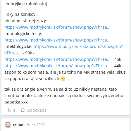
embryjku-trofoblastu)
Q:
Ktoré pracoviská alebo lekári boli v diskusii odporúčaní na
hematologiu a genetiku?
linky na konikovi:
A:
Spomínali sa hematologické pracoviská v Martine,
ohladom stitnej zlazy:
ambulancia Dr. Huliková (Košice) a špecializované „centrum
https://www.modrykonik.sk/forum/show.php?vThrea...
hemostázy a trombózy“, a genetické pracovisko Praha‑Podolí
imunologicke testy:
bolo uvádzané pri plánovaní imunológie v Prahe.
https://www.modrykonik.sk/forum/show.php?vThrea...
infektologicke:
https://www.modrykonik.sk/forum/show.php?
Q:
Ako dlho sa v praxi čaká na výsledky a čo robiť počas
vThrea...
- 50k -
čakania?
https://www.modrykonik.sk/forum/show.php?vThrea...
- 45k -
A:
Hematologické výsledky sa v praxi často čakajú 1–3 mesiace
https://www.modrykonik.sk/forum/show.php?vThrea...
- 44k -
(niektoré prípady až ~6 mesiacov), genetika zaberala 1–5
aspon tolko som nasla, ale je tu toho na MK strasne vela, skus
mesiacov podľa diskusie; počas čakania niektorí lekári
sa popozerat aj v snazilkach
odporúčali neotiehotnieť, doplniť kyselinu listovú alebo
prípravky ako Femibion a naplánovať liečbu s hematológom
tak sa drz angie a verim, ze sa ti to uz nikdy nestane, tato
vopred.
smutna udalost, ale ze naopak, sa dockas svojho vytuzeneho
babatka xxx
👍
4
Odpovedz
Závery z diskusie
Zhoda
celine
•
9. jan 2009