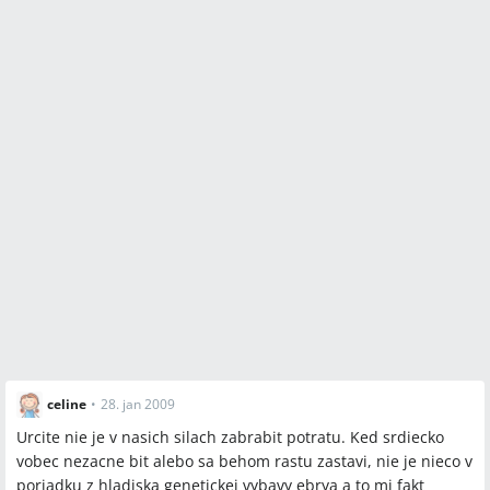
celine
•
28. jan 2009
Urcite nie je v nasich silach zabrabit potratu. Ked srdiecko
vobec nezacne bit alebo sa behom rastu zastavi, nie je nieco v
poriadku z hladiska genetickej vybavy ebrya a to mi fakt