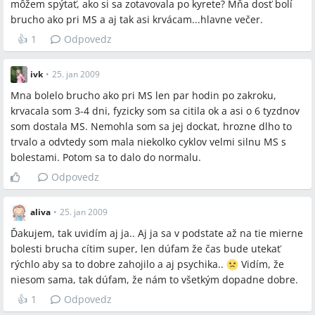
môžem spýtať, ako si sa zotavovala po kyrete? Mňa dosť bolí
brucho ako pri MS a aj tak asi krvácam...hlavne večer.
👍
1
Odpovedz
ivk
•
25. jan 2009
Mna bolelo brucho ako pri MS len par hodin po zakroku,
krvacala som 3-4 dni, fyzicky som sa citila ok a asi o 6 tyzdnov
som dostala MS. Nemohla som sa jej dockat, hrozne dlho to
trvalo a odvtedy som mala niekolko cyklov velmi silnu MS s
bolestami. Potom sa to dalo do normalu.
Odpovedz
aliva
•
25. jan 2009
Ďakujem, tak uvidím aj ja.. Aj ja sa v podstate až na tie mierne
bolesti brucha cítim super, len dúfam že čas bude utekať
rýchlo aby sa to dobre zahojilo a aj psychika..
Vidím, že
niesom sama, tak dúfam, že nám to všetkým dopadne dobre.
👍
1
Odpovedz