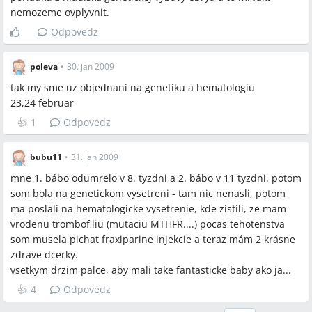
nemozeme ovplyvnit.
Odpovedz
poleva
•
30. jan 2009
tak my sme uz objednani na genetiku a hematologiu
23,24 februar
👍
1
Odpovedz
bubu11
•
31. jan 2009
mne 1. bábo odumrelo v 8. tyzdni a 2. bábo v 11 tyzdni. potom
som bola na genetickom vysetreni - tam nic nenasli, potom
ma poslali na hematologicke vysetrenie, kde zistili, ze mam
vrodenu trombofiliu (mutaciu MTHFR....) pocas tehotenstva
som musela pichat fraxiparine injekcie a teraz mám 2 krásne
zdrave dcerky.
vsetkym drzim palce, aby mali take fantasticke baby ako ja...
👍
4
Odpovedz