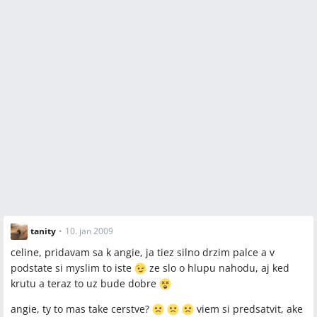
Spomenuté produkty a metódy
Fragmin, Fraxiparine, Clexane 0,4, Anopyrin, Profertil,
Femibion, Pregnium, Babyplan, karyotyp, histológia plodového
tkaniva, imunologické testy, vyšetrenie štítnej žľazy,
trombofilné mutácie, MTHFR, antifosfolipidový syndróm (APS),
nízkomolekulový heparín, heparínové injekcie do brucha,
spermiogram, BT (bazálna teplota), HCG, euthyrox, kyselina
listová
Miesta a osoby
Huliková, Petriľáková, Strýčková, Sedliak, Hezelová, Pálová,
tanity
•
10. jan 2009
Rozpravka, Nevicka, Dankovcik, Melichova, Košice, Martin,
celine, pridavam sa k angie, ja tiez silno drzim palce a v
Prešov (PO), Praha‑Podolí, Ružinov, Lúbochňa, Rastislavka,
podstate si myslim to iste
ze slo o hlupu nahodu, aj ked
Jazero, Tatry
krutu a teraz to uz bude dobre
angie, ty to mas take cerstve?
viem si predsatvit, ake