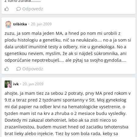
z toho zúfala........
Odpovedz
tribitka
•
20. jan 2009
zuzu, ja som mala jeden MA, a hned po nom mi urobili z
plodu histologiu a genetiku, nič sa neukázalo.... no a ja som si
dala urobiť imunitné testy a odbery, nie u gynekologa. No a
sgenetikou neviem, myslím, že ak si nájdeš súkromníka, ani
odporúčanie nepotrebuješ.... ale pýtaj sa svojho gyndoša....
Odpovedz
ivk
•
20. jan 2009
ahojte, ja mam tiez za sebou 2 potraty, prvy MA pred rokom v
9.tt a teraz pred 2 tyzdnami spontanny v 5tt. Moj gynekolog
mi dal papier na odber krvi na hematologicke vysetrenie, o
tyzden mam ist na krv a zhruba o 2 mesiace budu vysledky.
Dovtedy mi zakazal otehotniet, lebo ak sa zisti nieco so
zrazanlivostou, budem musiet hned od zaciatku tehotenstva
brat lieky alebo injekcie. Tiez by som bola rada, keby sa