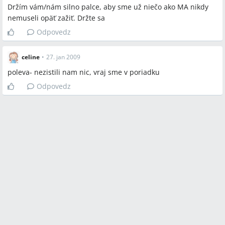
Držím vám/nám silno palce, aby sme už niečo ako MA nikdy
nemuseli opäť zažiť. Držte sa
Odpovedz
celine
•
27. jan 2009
poleva- nezistili nam nic, vraj sme v poriadku
Odpovedz