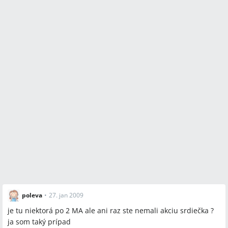
poleva
•
27. jan 2009
je tu niektorá po 2 MA ale ani raz ste nemali akciu srdiečka ?
ja som taký prípad