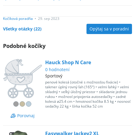
Kočíková poradňa
•
29. sep 2023
Všetky otázky
(
22
)
Opýtaj sa v poradni
Podobné kočíky
Hauck Shop N Care
0
hodnotení
športový
penové kolesá (otočné s možnosťou fixácie)
•
takmer úplný rovný ľah (165°)
•
velmi ľahký
•
velmi
skladný
•
veľký úložný priestor
•
skladanie jednou
rukou
•
možnosť pripojenia autosedačky
•
zadné
kolesá ⌀25.4 cm
•
hmotnosť kočíka 8.5 kg
•
nosnosť
sedačky 22 kg
•
šírka kočíka 52 cm
Porovnaj
Easywalker Jackey2 XL