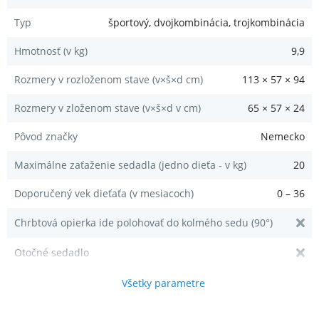
Typ
športový, dvojkombinácia, trojkombinácia
Hmotnosť (v kg)
9,9
Rozmery v rozloženom stave (v×š×d cm)
113
×
57
×
94
Rozmery v zloženom stave (v×š×d v cm)
65
×
57
×
24
Pôvod značky
Nemecko
Maximálne zaťaženie sedadla (jedno dieťa - v kg)
20
Doporučený vek dieťaťa (v mesiacoch)
0 – 36
Chrbtová opierka ide polohovať do kolmého sedu (90°)
Otočné sedadlo
Všetky parametre