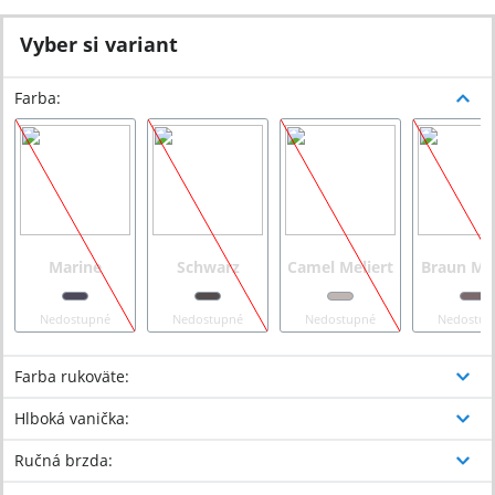
Vyber si variant
Farba
:
Marine
Schwarz
Camel Meliert
Braun Mel
Nedostupné
Nedostupné
Nedostupné
Nedostup
Farba rukoväte
:
Hlboká vanička
:
Ručná brzda
: