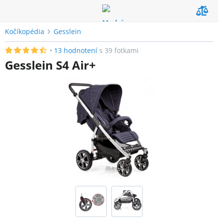
Kočíkopédia
Gesslein
•
13
hodnotení
s
39
fotkami
Gesslein S4 Air+