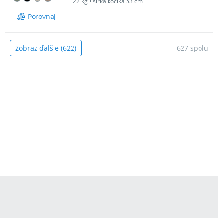
22 kg
•
šírka kočíka 53 cm
Porovnaj
Zobraz ďalšie (622)
627 spolu
Modrý koník ťa prevedie svetom
kočíkov