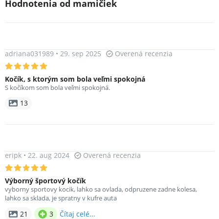
Hodnotenia od mamičiek
adriana031989
•
29. sep 2025
Overená recenzia
Kočík, s ktorým som bola veľmi spokojná
S kočíkom som bola veľmi spokojná.
13
eripk
•
22. aug 2024
Overená recenzia
Výborný športový kočík
vyborny sportovy kocik, lahko sa ovlada, odpruzene zadne kolesa,
lahko sa sklada, je spratny v kufre auta
21
3
Čítaj celé...