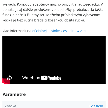
výškach. Pomocou adaptérov možno pripojiť aj autosedačku. V
ponuke je aj ďalšie príslušenstvo: podložky, prebaľovacia taška,
fusak, slnečník či letný set. Možným príplatkovým vybavením
kočíka je tiež ručná brzda či koženkou obšitá rúčka.
Viac informácií na
oficiálnej stránke Gesslein S4 Air+
Parametre
Značka
Gesslein