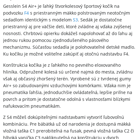
Gesslein S4 Air+ je ľahký štvorkolesový športový kočík na
podvozku
F4
s priestranným mäkko polstrovaným neotočným
sedadlom identickým s modelom
S3
. Sedák je dostatočne
priestranný aj pre väčšie deti, ktoré zvládne aj vďaka zvýšenej
nosnosti. Chrbtovú opierku dokážeš napolohovať až do ľahu aj
jednou rukou pomocou zjednodušeného pásového
mechanizmu. Súčasťou sedadla je polohovateľné detské madlo.
Ku kočíku je možné voliteľne zakúpiť aj otočnú nadstavbu F4.
Konštrukcia kočíka je z ľahkého no pevného eloxovaného
hliníka. Odpružené kolesá sú určené najmä do mesta, zvládnu
však aj občasný zhoršený terén. Vyrobené sú z tvrdenej gumy
Air+ so zabudovanými vzduchovými komôrkami. Vďaka nim je
pneumatika ľahšia, jednoduchšie ovládateľná, lepšie priľne na
povrch a pritom je dostatočne odolná s vlastnosťami blízkymi
nafukovacím pneumatikám.
Z S4 môžeš dokúpiteľnými nadstavbami vytvoriť ľubovoľnú
kombináciu. Pre bábätká už od narodenia je dostupná mäkká
vložná taška C1 prerobiteľná na fusak, pevná vložná taška C2 či
hlboká vanička C3 nakliknuteľná na konštrukciu v dvoch