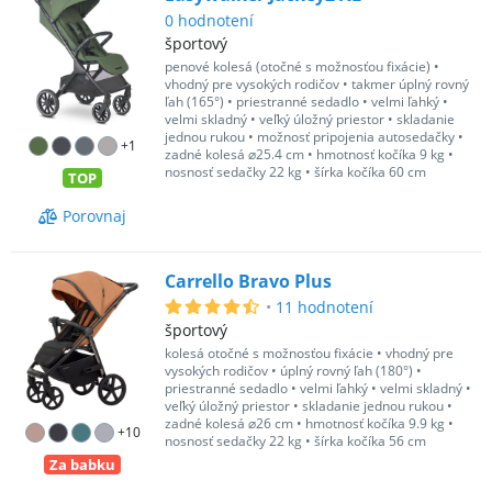
0
hodnotení
športový
penové kolesá (otočné s možnosťou fixácie)
•
vhodný pre vysokých rodičov
•
takmer úplný rovný
ľah (165°)
•
priestranné sedadlo
•
velmi ľahký
•
velmi skladný
•
veľký úložný priestor
•
skladanie
jednou rukou
•
možnosť pripojenia autosedačky
•
+
1
zadné kolesá ⌀25.4 cm
•
hmotnosť kočíka 9 kg
•
nosnosť sedačky 22 kg
•
šírka kočíka 60 cm
TOP
Porovnaj
Carrello Bravo Plus
•
11
hodnotení
športový
kolesá otočné s možnosťou fixácie
•
vhodný pre
vysokých rodičov
•
úplný rovný ľah (180°)
•
priestranné sedadlo
•
velmi ľahký
•
velmi skladný
•
veľký úložný priestor
•
skladanie jednou rukou
•
zadné kolesá ⌀26 cm
•
hmotnosť kočíka 9.9 kg
•
+
10
nosnosť sedačky 22 kg
•
šírka kočíka 56 cm
Za babku