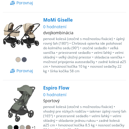
Porovnaj
MoMi Giselle
0
hodnotení
dvojkombinácia
penové kolesá (otočné s možnosťou fixácie)
•
úplný
rovný ľah (180°)
•
Chrbtová opierka ide polohovať
do kolmého sedu (90°)
•
otočné sedadlo
•
veľká
vanička
•
priestranné sedadlo
•
velmi ľahký
•
velmi
skladný
•
veľký úložný priestor
•
skladacia vanička
•
možnosť pripojenia autosedačky
•
zadné kolesá ⌀25
cm
•
hmotnosť kočíka 10 kg
•
nosnosť sedačky 22
Porovnaj
kg
•
šírka kočíka 58 cm
Espiro Flow
0
hodnotení
športový
penové kolesá (otočné s možnosťou fixácie)
•
vhodný pre nízkych rodičov
•
takmer úplný rovný ľah
(165°)
•
priestranné sedadlo
•
velmi ľahký
•
velmi
skladný
•
skladanie jednou rukou
•
zadné kolesá
⌀25 cm
•
hmotnosť kočíka 8.5 kg
•
nosnosť sedačky
+
1