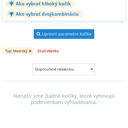
Ako vybrať hlboký kočík
Ako vybrať dvojkombináciu
Upresni parametre kočíka
Typ: Mestský
Zruš všetko
Doporučené redakciou
Nenašli sme žiadne kočíky, ktoré vyhovujú
podmienkam vyhľadávania.