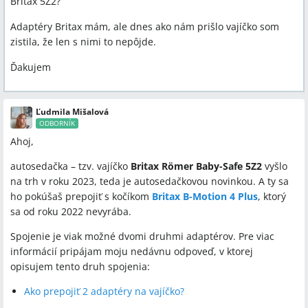
Britax 5Z2?
Adaptéry Britax mám, ale dnes ako nám prišlo vajíčko som
zistila, že len s nimi to nepôjde.
Ďakujem
Ľudmila Mišalová
ODBORNÍK
Ahoj,
autosedačka – tzv. vajíčko
Britax Römer Baby-Safe 5Z2
vyšlo
na trh v roku 2023, teda je autosedačkovou novinkou. A ty sa
ho pokúšaš prepojiť s kočíkom
Britax B-Motion 4 Plus
, ktorý
sa od roku 2022 nevyrába.
Spojenie je viak možné dvomi druhmi adaptérov. Pre viac
informácií pripájam moju nedávnu odpoveď, v ktorej
opisujem tento druh spojenia:
Ako prepojiť 2 adaptéry na vajíčko?