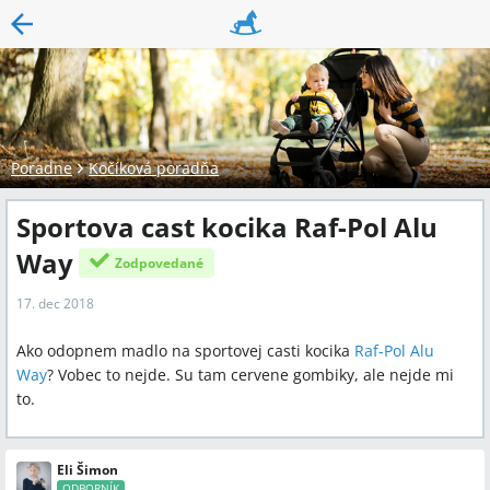
Poradne
Kočíková poradňa
Sportova cast kocika Raf-Pol Alu
Way
Zodpovedané
17. dec 2018
Ako odopnem madlo na sportovej casti kocika
Raf-Pol Alu
Way
? Vobec to nejde. Su tam cervene gombiky, ale nejde mi
to.
Eli Šimon
ODBORNÍK