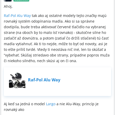
Ahoj,
Raf-Pol Alu Way
tak ako aj ostatné modely tejto značky majú
rovnaký systém odopínania madla. Ako si sa správne
dovtípila, bude treba aktivovať červené tlačidlo na vybranej
strane (na oboch by to malo ísť rovnako) - skutočne silne ho
zatlačiť až dovnútra, a potom (zatiaľ čo držíš stlačené) tú časť
madla vytiahnuť. Ak ti to nejde, môže to byť od novoty, asi je
to ešte príliš tvrdé. Vtedy ti neostáva nič iné, len to skúšať a
“vybehať. Skúšaj striedavo obe strany, prípadne popros muža
či niekoho silného, nech skúsi aj on či ona.
Raf-Pol Alu Way
Aj keď sa jedná o model
Largo
a nie Alu-Way, princíp je
rovnaký ako