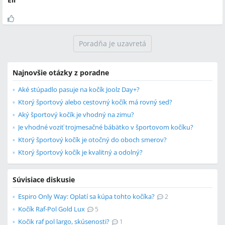
Poradňa je uzavretá
Najnovšie otázky z poradne
Aké stúpadlo pasuje na kočík Joolz Day+?
Ktorý športový alebo cestovný kočík má rovný sed?
Aký športový kočík je vhodný na zimu?
Je vhodné voziť trojmesačné bábätko v športovom kočíku?
Ktorý športový kočík je otočný do oboch smerov?
Ktorý športový kočík je kvalitný a odolný?
Súvisiace diskusie
Espiro Only Way: Oplatí sa kúpa tohto kočíka?
2
Kočík Raf-Pol Gold Lux
5
Kočik raf pol largo, skúsenosti?
1