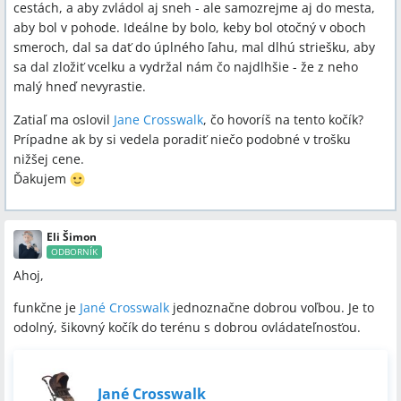
cestách, a aby zvládol aj sneh - ale samozrejme aj do mesta,
aby bol v pohode. Ideálne by bolo, keby bol otočný v oboch
smeroch, dal sa dať do úplného ľahu, mal dlhú striešku, aby
sa dal zložiť vcelku a vydržal nám čo najdlhšie - že z neho
malý hneď nevyrastie.
Zatiaľ ma oslovil
Jane Crosswalk
, čo hovoríš na tento kočík?
Prípadne ak by si vedela poradiť niečo podobné v trošku
nižšej cene.
Ďakujem
Eli Šimon
ODBORNÍK
Ahoj,
funkčne je
Jané Crosswalk
jednoznačne dobrou voľbou. Je to
odolný, šikovný kočík do terénu s dobrou ovládateľnosťou.
Jané Crosswalk