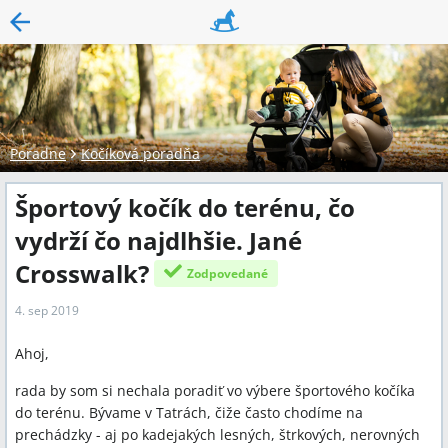
Poradne
Kočíková poradňa
Športový kočík do terénu, čo
vydrží čo najdlhšie. Jané
Crosswalk?
Zodpovedané
4. sep 2019
Ahoj,
rada by som si nechala poradiť vo výbere športového kočíka
do terénu. Bývame v Tatrách, čiže často chodíme na
prechádzky - aj po kadejakých lesných, štrkových, nerovných