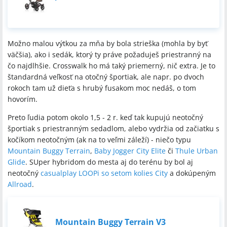
Možno malou výtkou za mňa by bola strieška (mohla by byť
väčšia), ako i sedák, ktorý ty práve požaduješ priestranný na
čo najdlhšie. Crosswalk ho má taký priemerný, nič extra. Je to
štandardná veľkosť na otočný športiak, ale napr. po dvoch
rokoch tam už dieťa s hrubý fusakom moc nedáš, o tom
hovorím.
Preto ľudia potom okolo 1,5 - 2 r. keď tak kupujú neotočný
športiak s priestranným sedadlom, alebo vydržia od začiatku s
kočíkom neotočným (ak na to veľmi záleží) - niečo typu
Mountain Buggy Terrain
,
Baby Jogger City Elite
či
Thule Urban
Glide
. SUper hybridom do mesta aj do terénu by bol aj
neotočný
casualplay LOOPi so setom kolies City
a dokúpeným
Allroad
.
Mountain Buggy Terrain V3