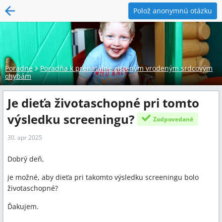
Polož anonymnú otázku
Poradne
Poradňa k prenatálne zisteným vrodeným srdcovým
chybám
Je dieťa životaschopné pri tomto
výsledku screeningu?
Zodpovedané
30. apr 2025
Dobrý deň,
je možné, aby dieťa pri takomto výsledku screeningu bolo
životaschopné?
Ďakujem.