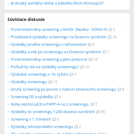
Je dvojitý aortálny obluk u bábätka život ohrozujúci?
Súvisiace diskusie
Prvotrimestrálny screening u MUDr. Slezáka - SONO-IS
2
Protikladné výsledky screeningu na Downov syndróm
16
Výsledky prvého screeningu v tehotenstve
9
Výsledky a vek pri screeningu na Downov syndróm
7
Prvotrimestrálny screening a jeho presnosť
19
Počkali by ste na výsledky screeningu?
16
Výsledok screeningu v 16. týždni
7
Výsledky screeningu
13
Druhý screening po prvom s rizikom Downovho screeningu
8
Screening DS a výsledky
4
Nizky estriol (uE3) a PAPP-A na 2.screeningu.
7
Výsledky zo screeningu 1:200 downov syndróm
85
Screening v 1. trimestri
5
Výsledky tehotenského screeningu
2