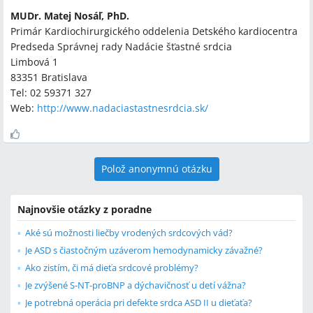
MUDr. Matej Nosáľ, PhD.
Primár Kardiochirurgického oddelenia Detského kardiocentra
Predseda Správnej rady Nadácie šťastné srdcia
Limbová 1
83351 Bratislava
Tel: 02 59371 327
Web:
http://www.nadaciastastnesrdcia.sk/
Polož anonymnú otázku
Najnovšie otázky z poradne
Aké sú možnosti liečby vrodených srdcových vád?
Je ASD s čiastočným uzáverom hemodynamicky závažné?
Ako zistím, či má dieťa srdcové problémy?
Je zvýšené S-NT-proBNP a dýchavičnosť u detí vážna?
Je potrebná operácia pri defekte srdca ASD II u dieťaťa?