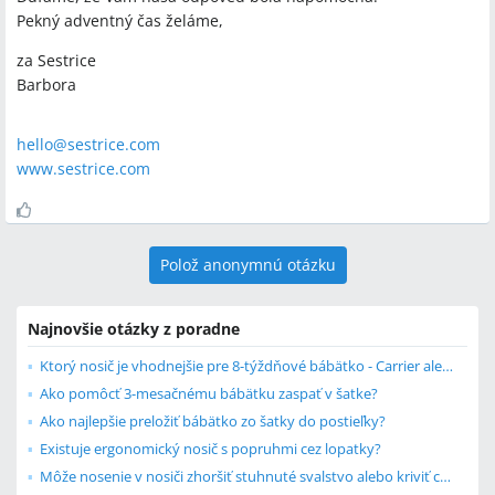
Pekný adventný čas želáme,
za Sestrice
Barbora
hello@sestrice.com
www.sestrice.com
Polož anonymnú otázku
Najnovšie otázky z poradne
Ktorý nosič je vhodnejšie pre 8-týždňové bábätko - Carrier alebo Carrier ONE?
Ako pomôcť 3-mesačnému bábätku zaspať v šatke?
Ako najlepšie preložiť bábätko zo šatky do postieľky?
Existuje ergonomický nosič s popruhmi cez lopatky?
Môže nosenie v nosiči zhoršiť stuhnuté svalstvo alebo kriviť chrbticu dieťaťa?