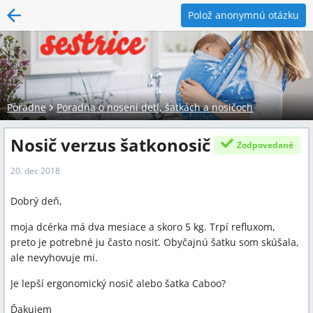
Polož anonymnú otázku
Poradne
Poradňa o nosení detí, šatkách a nosičoch
Nosič verzus šatkonosič
Zodpovedané
20. dec 2018
Dobrý deň,
moja dcérka má dva mesiace a skoro 5 kg. Trpí refluxom,
preto je potrebné ju často nosiť. Obyčajnú šatku som skúšala,
ale nevyhovuje mi.
Je lepší ergonomický nosič alebo šatka Caboo?
Ďakujem