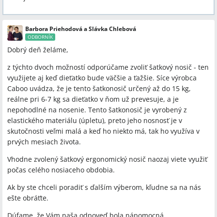
Barbora Priehodová a Slávka Chlebová
ODBORNÍK
Dobrý deň želáme,
z týchto dvoch možností odporúčame zvoliť šatkový nosič - ten
využijete aj keď dieťatko bude väčšie a ťažšie. Síce výrobca
Caboo uvádza, že je tento šatkonosič určený až do 15 kg,
reálne pri 6-7 kg sa dieťatko v ňom už prevesuje, a je
nepohodlné na nosenie. Tento šatkonosič je vyrobený z
elastického materiálu (úpletu), preto jeho nosnosť je v
skutočnosti veľmi malá a keď ho niekto má, tak ho využíva v
prvých mesiach života.
Vhodne zvolený šatkový ergonomický nosič naozaj viete využiť
počas celého nosiaceho obdobia.
Ak by ste chceli poradiť s ďalším výberom, kľudne sa na nás
ešte obráťte.
Dúfame, že Vám naša odpoveď bola nápomocná.