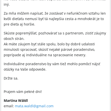
iný.
Za mňa môžem napísať, že zostávať v nefunkčnom vzťahu len
kvôli dieťaťu nemusí byť tá najlepšia cesta a mnohokrát je to
pre dieťa aj horšie.
Skúste popremýšľať, pozhovárať sa s partnerom, zistiť záujmy
oboch strán.
Ak máte záujem byť stále spolu, bolo by dobré udalosti
minulosti spracovať, skúsiť nejaké párové poradenstvo,
poprípade aj individuálne na spracovanie nevery.
Individuálne poradenstvo by vám tiež mohlo pomôcť nájsť
otázky na Vaše odpovede.
Držte sa.
Prajem vám pekné dni!
Martina Wäldl
email:
mata.waldl@gmail.com