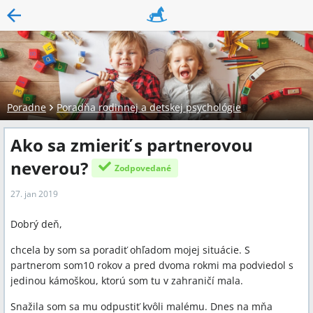
Poradne
Poradňa rodinnej a detskej psychológie
Ako sa zmieriť s partnerovou
neverou?
Zodpovedané
27. jan 2019
Dobrý deň,
chcela by som sa poradiť ohľadom mojej situácie. S
partnerom som10 rokov a pred dvoma rokmi ma podviedol s
jedinou kámoškou, ktorú som tu v zahraničí mala.
Snažila som sa mu odpustiť kvôli malému. Dnes na mňa