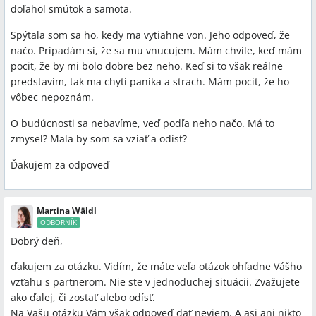
doľahol smútok a samota.
Spýtala som sa ho, kedy ma vytiahne von. Jeho odpoveď, že
načo. Pripadám si, že sa mu vnucujem. Mám chvíle, keď mám
pocit, že by mi bolo dobre bez neho. Keď si to však reálne
predstavím, tak ma chytí panika a strach. Mám pocit, že ho
vôbec nepoznám.
O budúcnosti sa nebavíme, veď podľa neho načo. Má to
zmysel? Mala by som sa vziať a odísť?
Ďakujem za odpoveď
Martina Wäldl
ODBORNÍK
Dobrý deň,
ďakujem za otázku. Vidím, že máte veľa otázok ohľadne Vášho
vzťahu s partnerom. Nie ste v jednoduchej situácii. Zvažujete
ako ďalej, či zostať alebo odísť.
Na Vašu otázku Vám však odpoveď dať neviem. A asi ani nikto