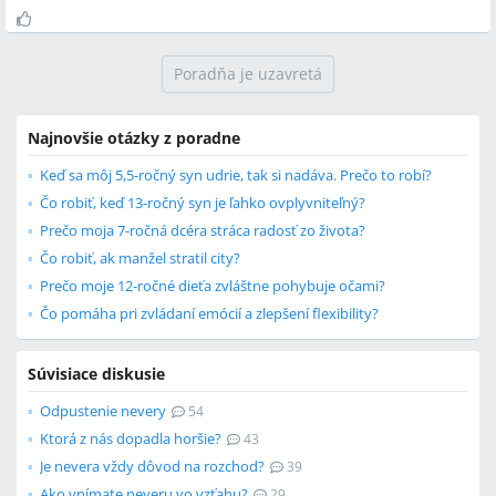
Poradňa je uzavretá
Najnovšie otázky z poradne
Keď sa môj 5,5-ročný syn udrie, tak si nadáva. Prečo to robí?
Čo robiť, keď 13-ročný syn je ľahko ovplyvniteľný?
Prečo moja 7-ročná dcéra stráca radosť zo života?
Čo robiť, ak manžel stratil city?
Prečo moje 12-ročné dieťa zvláštne pohybuje očami?
Čo pomáha pri zvládaní emócií a zlepšení flexibility?
Súvisiace diskusie
Odpustenie nevery
54
Ktorá z nás dopadla horšie?
43
Je nevera vždy dôvod na rozchod?
39
Ako vnímate neveru vo vzťahu?
29