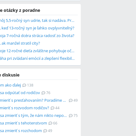
e otázky z poradne
Keď sa môj 5,5-ročný syn udrie, tak si nadáva. Prečo to robí?
, keď 13-ročný syn je ľahko ovplyvniteľný?
ja 7-ročná dcéra stráca radosť zo života?
, ak manžel stratil city?
Prečo moje 12-ročné dieťa zvláštne pohybuje očami?
Čo pomáha pri zvládaní emócií a zlepšení flexibility?
e diskusie
em ako ďalej
138
sa odpútať od rodičov
76
Ako sa zmieriť s presťahovaním? Poradíme Vám!
49
zmieriť s rozvodom rodičov?
44
Neviem sa zmieriť s tým, že nám nikto nepomáha
75
sa zmieriť s tehotenstvom
66
sa zmieriť s rozchodom
49