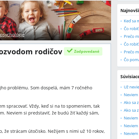
Najnovši
Čo robiť
 psychológie
Prečo mo
Čo robiť
rozvodom rodičov
Zodpovedané
Súvisiac
Už nevi
ôjho problému. Som dospelá, mám 7 ročného
Neviem 
iem spracovať. Vždy, keď si na to spomeniem, tak
Ako sa 
om. Neviem si predstaviť, že budú žiť každý sám,
Neviem 
, že strácam útočisko. Nežijem s nimi už 10 rokov,
Neviem 