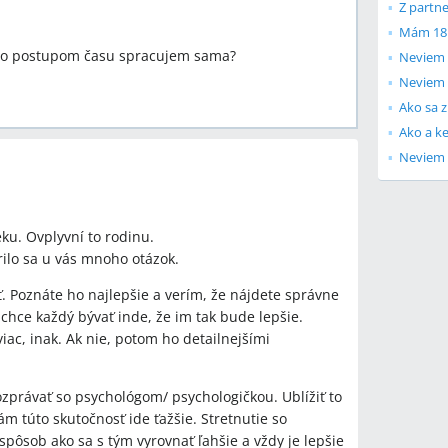
Z partne
 to postupom času spracujem sama?
Neviem 
Neviem 
Ako sa 
Neviem 
ku. Ovplyvní to rodinu.
ilo sa u vás mnoho otázok.
iť. Poznáte ho najlepšie a verím, že nájdete správne
chce každý bývať inde, že im tak bude lepšie.
viac, inak. Ak nie, potom ho detailnejšími
zprávať so psychológom/ psychologičkou. Ublížiť to
m túto skutočnosť ide ťažšie. Stretnutie so
ôsob ako sa s tým vyrovnať ľahšie a vždy je lepšie