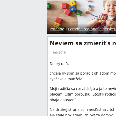
Poradne
Poradňa rodinnej a detskej
Neviem sa zmieriť s 
4. feb 2019
Dobrý deň,
chcela by som sa poradiť ohľadom m
synčeka a manžela.
Moji rodičia sa rozvádzájú a ja to nev
plačem. Cítim obrovskú ľútosť k rodič
obaja opustení.
Na druhej strane som nešťastná z toho
ale stále pokladám ich byt za domov.