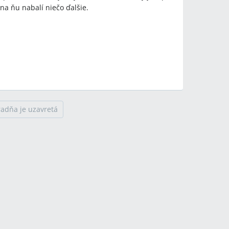
 na ňu nabalí niečo ďalšie.
radňa je uzavretá