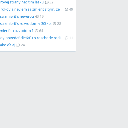
rovej strany necítim lásku
32
Mám 18 rokov a neviem sa zmieriť s tým, že mám menštruáciu
49
sa zmieriť s neverou
19
sa zmieriť s rozvodom v 30tke.
28
zmieriť s rozvodom ?
64
Ako a kedy povedať dieťaťu o rozchode rodičov?
11
ako ďalej
24