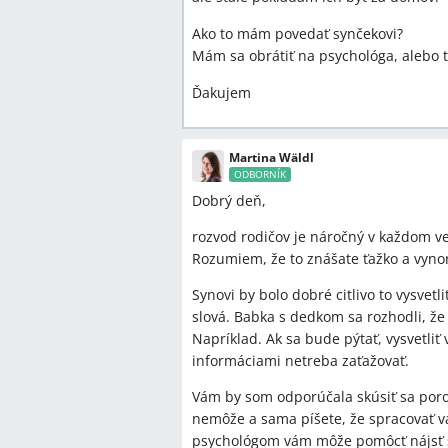
Ako to mám povedať synčekovi?
Mám sa obrátiť na psychológa, alebo
Ďakujem
Martina Wäldl
ODBORNÍK
Dobrý deň,
rozvod rodičov je náročný v každom ve
Rozumiem, že to znášate ťažko a vynor
Synovi by bolo dobré citlivo to vysvetl
slová. Babka s dedkom sa rozhodli, že 
Napríklad. Ak sa bude pýtať, vysvetliť 
informáciami netreba zaťažovať.
Vám by som odporúčala skúsiť sa poro
nemôže a sama píšete, že spracovať vá
psychológom vám môže pomôcť nájsť sp