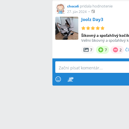
pridala hodnotenie
choco6
27. jún 2024
•
Joolz Day3
Šikovný a spoľahlivý kočí
Veľmi šikovný a spoľahlivý 
Čí
7
7
2