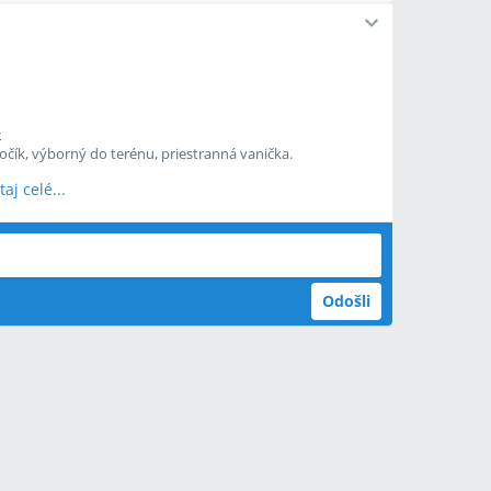
k
kočík, výborný do terénu, priestranná vanička.
taj celé...
Odošli