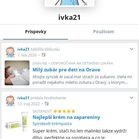
ivka21
Príspevky
Používam
založila diskusiu
ivka21
7. feb 2026
•
DISKUSIE
>
ODPORÚČANIA NA DETSKÉHO LEKÁRA
Milý zubár pre deti na Orave
Ahojte syncek 4r zacal mat strach zo zubarov. Viete mi
poradit nejakeho mileho zubara z Oravy, s ktorym
mate skusenost.
pridala hodnotenie
ivka21
12. máj 2022
•
SKÚSENOSŤ
Najlepší krém na zapareniny
Spiridea® krémpasta
Super krém, stačí ho len malinko takze vydrží
dlho, perfektne sa rozotiera a co je