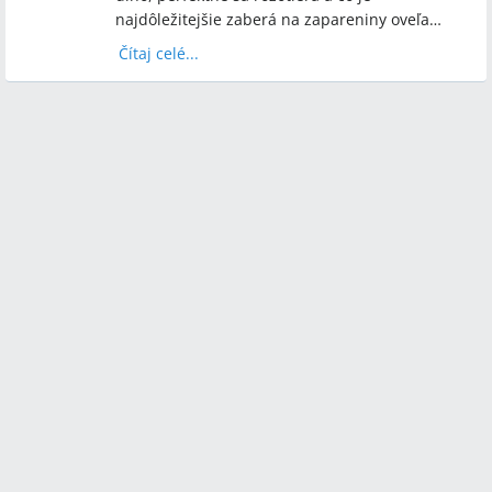
najdôležitejšie zaberá na zapareniny oveľa
lepšie ako iné kremy.
Čítaj celé...