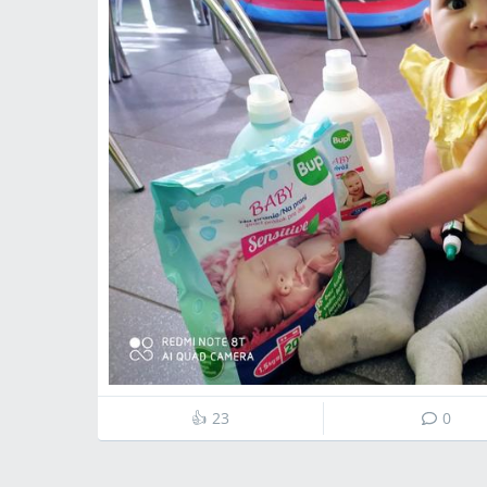
👍
23
0