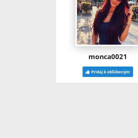
monca0021
Pridaj k obľúbeným