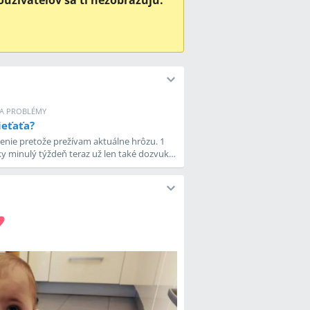
oužívateľov sa ti nezobrazujú.
Ť A PROBLÉMY
ieťaťa?
enie pretože prežívam aktuálne hrôzu. 1
iky minulý týždeň teraz už len také dozvuky.