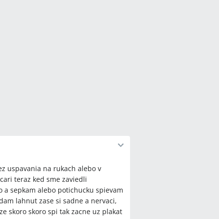
z uspavania na rukach alebo v
ari teraz ked sme zaviedli
o a sepkam alebo potichucku spievam
 dam lahnut zase si sadne a nervaci,
ze skoro skoro spi tak zacne uz plakat