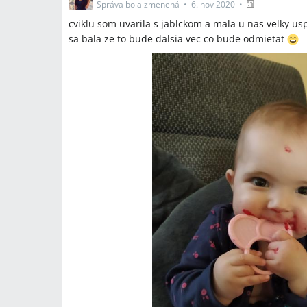
Správa bola zmenená
•
6. nov 2020
•
cviklu som uvarila s jablckom a mala u nas velky us
sa bala ze to bude dalsia vec co bude odmietat