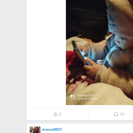
👍
2
15
monca0021