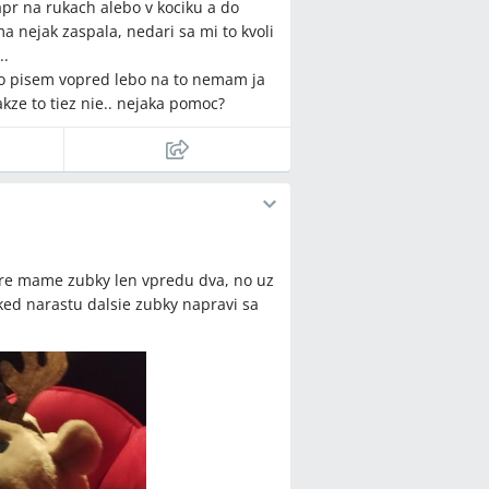
apr na rukach alebo v kociku a do
 nejak zaspala, nedari sa mi to kvoli
..
 pisem vopred lebo na to nemam ja
kze to tiez nie.. nejaka pomoc?
ore mame zubky len vpredu dva, no uz
ked narastu dalsie zubky napravi sa