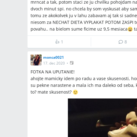
mrncat a tak, potom staci ze ju chvilku pohojdam n
dvoch minut spi. no chcela by som vyskusat aby sama
tomu ze akokolvek ju v lahu zabavam aj tak si sadne
niesom za NECHAT DIETA VYPLAKAT POTOM ZASPI to
povahu.. na bielom sume ficime uz 9,5 mesiaca
ta
👍
1
8
monca0021
17. dec 2020
•
FOTKA NA UPUTANIE!
ahojte mamicky idem po radu a vase skusenosti, h
su pekne narastene a mala ich ma daleko od seba, 
to? mate skusenost?