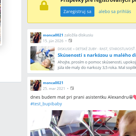
Príspevky pre registrovaných p
Zaregistruj sa
alebo sa prihlás
založila diskusiu
monca0021
15. jún 2026
•
DISKUSIE
>
DETSKÉ ZUBY - RAST, STAROSTLIVOS
Skúsenosti s narkózou u malého d
Ahojte, prosím o pomoc skúsenosti, upokoj
júla ide maly do narkozy 3,5 roka. Mal sopl
Do narkozy ide kvôli zúbkom, dv
monca0021
25. mar 2021
•
dnes budem mat pri prani asistentku Alexandru🤩
#
test_bupibaby