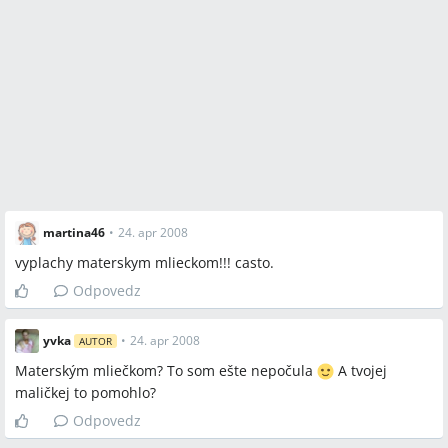
martina46
•
24. apr 2008
vyplachy materskym mlieckom!!! casto.
Odpovedz
yvka
•
24. apr 2008
AUTOR
Materským mliečkom? To som ešte nepočula
A tvojej
maličkej to pomohlo?
Odpovedz