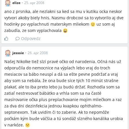
elize
•
25. apr 2008
ano z prsnika, ale nezlakni sa ked sa mu v kutiku ocka neskor
vytvori akoby biely hnis. Nasmu drobcovi sa to vytvorilo aj dve
hodinky po vyplachnuti materskym mliekom
uz som aj
zabudla, ze som vyplachovala
Odpovedz
jesssie
•
26. apr 2008
Našej Nikolke tiež slzí pravé očko od narodenia. Očná nás už
odporučila do nemocnice na výplach lebo vraj do troch
mesiacov sa bábo neuspí a dá sa ešte pevne podržať a vraj
aby som sa nebála, že ona bude síce tých 10 minút strašne
plakať, ale to iba preto lebo ju budú držať. Rozhodla som sa
zatiaľ nestresovať bábätko a vrhla som sa na časté
masírovanie očka plus preplachovanie mojim mliečkom a raz
za dva dni dezinfekcia jednou kvapkou ophthalmo-
septonexom. Tak uvidím či to zaberie. Ak to nepomôže
počkám kým bude váčšia a tú sondáž slzného kanálika urobia
v narkóze.