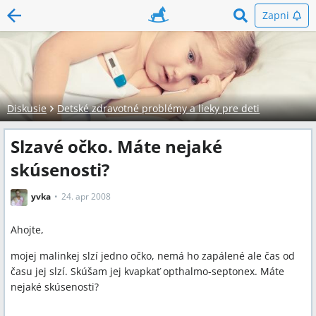
Zapni
Diskusie
Detské zdravotné problémy a lieky pre deti
Slzavé očko. Máte nejaké
skúsenosti?
yvka
24. apr 2008
Ahojte,
mojej malinkej slzí jedno očko, nemá ho zapálené ale čas od
času jej slzí. Skúšam jej kvapkať opthalmo-septonex. Máte
nejaké skúsenosti?