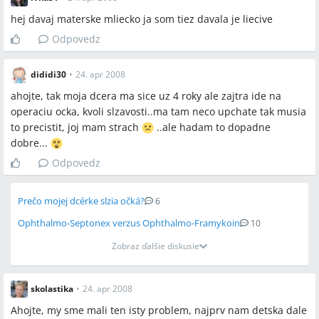
hej davaj materske mliecko ja som tiez davala je liecive
Odpovedz
dididi30
•
24. apr 2008
ahojte, tak moja dcera ma sice uz 4 roky ale zajtra ide na
operaciu ocka, kvoli slzavosti..ma tam neco upchate tak musia
to precistit, joj mam strach
..ale hadam to dopadne
dobre...
Odpovedz
Prečo mojej dcérke slzia očká?
6
Ophthalmo-Septonex verzus Ophthalmo-Framykoin
10
Zobraz ďalšie diskusie
skolastika
•
24. apr 2008
Ahojte, my sme mali ten isty problem, najprv nam detska dale