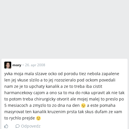
mory
•
26. apr 2008
yvka moja mala slzave ocko od porodu tiez nebola zapalene
len jej vkuse slzilo a to jej rozozieralo pod ockom povedali
nam ze je to upchaty kanalik a ze to treba iba cistit
harmancekovy cajom a ono sa to ma do roka upravit ak nie tak
to potom treba chirurgicky otvorit ale mojej malej to preslo po
5 mesiacoch a zmyzlo to zo dna na den
a este pomaha
masyrovat ten kanalik kruzenim prsta tak skus dufam ze vam
to rychlo prejde
Odpovedz