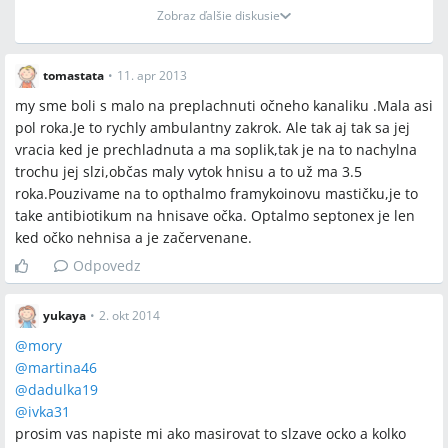
Zobraz ďalšie diskusie
tomastata
•
11. apr 2013
my sme boli s malo na preplachnuti očneho kanaliku .Mala asi
pol roka.Je to rychly ambulantny zakrok. Ale tak aj tak sa jej
vracia ked je prechladnuta a ma soplik,tak je na to nachylna
trochu jej slzi,občas maly vytok hnisu a to už ma 3.5
roka.Pouzivame na to opthalmo framykoinovu mastičku,je to
take antibiotikum na hnisave očka. Optalmo septonex je len
ked očko nehnisa a je začervenane.
Odpovedz
yukaya
•
2. okt 2014
@
mory
@
martina46
@
dadulka19
@
ivka31
prosim vas napiste mi ako masirovat to slzave ocko a kolko