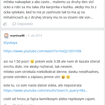
mlieka nakvapkat a ako casto... malemu uz druhy den slzí
ocko a robi sa mu taka zlta karpinka v kutiku, akoby mu to z
ocka vytekalo, ked to nie je zashnute tak to ma aj na
mihalniciach aj z druhej strany mu to so slzami ide von...
Odpovedz
martina46
•
3. okt 2014
@
yukaya
https://www.youtube.com/watch?v=hxQj1OD1H5k
asi na 1:50 pozri
potom este 3:38 ale nam dr kazala stierat
zvrchu dole, nie akoby roztierat, tak neviem.
mlieko som striekala niekolkokrat denne, davku neodhadnes,
proste vstrekni a záplavu jemne utri
este tu, co som nasla dalsie videa, ale nepozerala:
https://www.youtube.com/results?search_query=Ma...
cistit od hnisu je fajna kamilkovym alebo repikovym cajom.