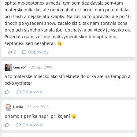
ophtalmo-septonex a medzi tym som tiez davala sem-tam
materske mliecko, ale nepomahalo. U ocnej nam potom dala
ocu flash a nejake atb kvapky. Na cas sa to upravilo, ale po 10
dnoch po vysadeni znovu zacalo slzit. tak nam spravila ocna
preplach slzneho kanala (bol upchaty) a od vtedy je vsetko ok.
Povedala nam, ze sme mali vymenit skor ten ophtalmo-
septonex, ked nezaberal.
👍
2
Odpovedz
tanja61
•
25. apr 2008
a to materske mliecko ako strieknete do ocka ale na tampon a
ocko vytriete?
Odpovedz
luciia
•
25. apr 2008
priamo z psníka napr. pri kojení
Odpovedz