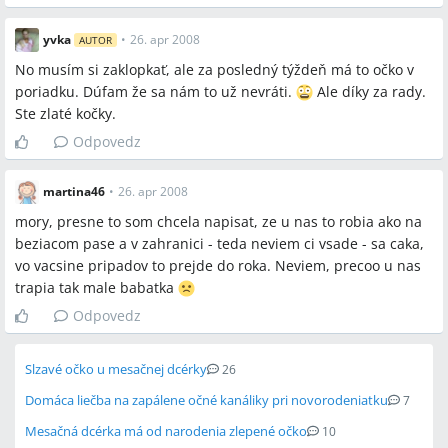
yvka
•
26. apr 2008
AUTOR
No musím si zaklopkať, ale za posledný týždeň má to očko v
poriadku. Dúfam že sa nám to už nevráti.
Ale díky za rady.
Ste zlaté kočky.
Odpovedz
martina46
•
26. apr 2008
mory, presne to som chcela napisat, ze u nas to robia ako na
beziacom pase a v zahranici - teda neviem ci vsade - sa caka,
vo vacsine pripadov to prejde do roka. Neviem, precoo u nas
trapia tak male babatka
Odpovedz
Slzavé očko u mesačnej dcérky
26
Domáca liečba na zapálene očné kanáliky pri novorodeniatku
7
Mesačná dcérka má od narodenia zlepené očko
10