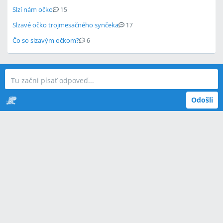
Slzí nám očko
15
Slzavé očko trojmesačného synčeka
17
Čo so slzavým očkom?
6
Odošli