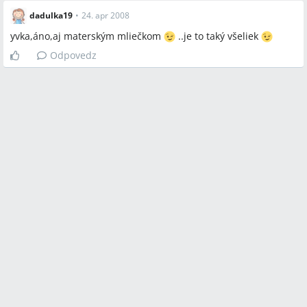
dadulka19
•
24. apr 2008
yvka,áno,aj materským mliečkom
..je to taký všeliek
Odpovedz