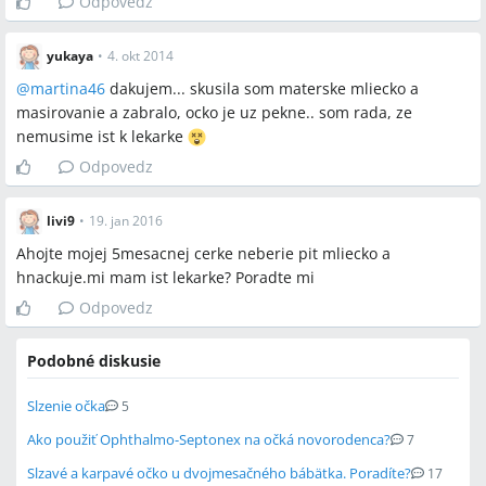
Odpovedz
yukaya
•
4. okt 2014
@
martina46
dakujem... skusila som materske mliecko a
masirovanie a zabralo, ocko je uz pekne.. som rada, ze
nemusime ist k lekarke
Odpovedz
livi9
•
19. jan 2016
Ahojte mojej 5mesacnej cerke neberie pit mliecko a
hnackuje.mi mam ist lekarke? Poradte mi
Odpovedz
Podobné diskusie
Slzenie očka
5
Ako použiť Ophthalmo-Septonex na očká novorodenca?
7
Slzavé a karpavé očko u dvojmesačného bábätka. Poradíte?
17