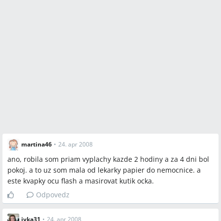
martina46
•
24. apr 2008
ano, robila som priam vyplachy kazde 2 hodiny a za 4 dni bol
pokoj. a to uz som mala od lekarky papier do nemocnice. a
este kvapky ocu flash a masirovat kutik ocka.
Odpovedz
ivka31
•
24. apr 2008