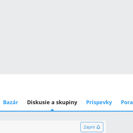
Bazár
Diskusie a skupiny
Príspevky
Por
Zapni