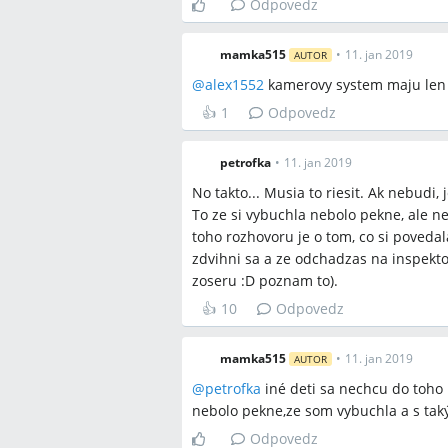
A:
Zabezpečiť fotodokumentáciu zranení
Odpovedz
škole po každom incidente a pýtať z
incidentu.
mamka515
•
11. jan 2019
AUTOR
Q:
Pomôže zmena školy proti šikane?
@
alex1552
kamerovy system maju len n
A:
V diskusii viacerí odporúčali presu
👍
1
Odpovedz
praktická prekážka, že najbližšia slo
alternatívou môže byť maďarská škola
petrofka
•
11. jan 2019
Q:
Pomôžu bojové športy proti šikane?
No takto... Musia to riesit. Ak nebudi,
A:
Diskutujúci odporúčali bojové špor
To ze si vybuchla nebolo pekne, ale n
schopnosti sebaobrany, zároveň niektor
toho rozhovoru je o tom, co si poveda
traumatizujúce a odporúčali konzultá
zdvihni sa a ze odchadzas na inspekto
zoseru :D poznam to).
Závery z diskusie
👍
10
Odpovedz
Zhoda
mamka515
•
11. jan 2019
AUTOR
Šikanu treba riešiť písomne a trva
@
petrofka
iné deti sa nechcu do toho 
Ak škola nereaguje, vhodné je obrát
nebolo pekne,ze som vybuchla a s tak
alebo políciu pri fyzických útokoch.
Odpovedz