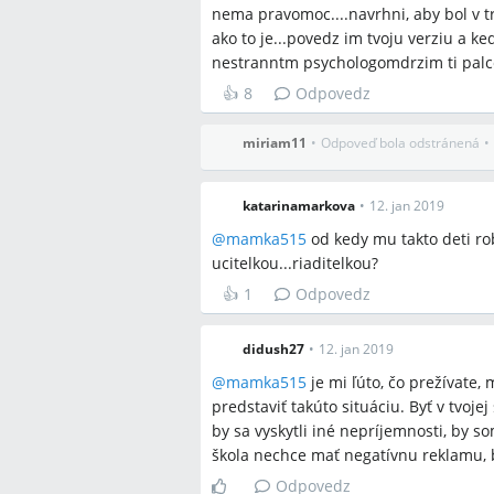
nema pravomoc....navrhni, aby bol v 
ako to je...povedz im tvoju verziu a k
Spomenuté značky a firm
nestranntm psychologomdrzim ti palc
👍
8
Odpovedz
Školská inšpekcia (inspektorát), VÚC, p
miriam11
•
Odpoveď bola odstránená
•
Spomenuté produkty a m
katarinamarkova
•
12. jan 2019
karate, kravmaga, bojové športy, ano
fotodokumentácia, lekárske potvrdenie
@
mamka515
od kedy mu takto deti robi
dozor v triede, presun do inej školy,
ucitelkou...riaditelkou?
oznámenia na políciu, podnet na sociá
👍
1
Odpovedz
Miesta a osoby
didush27
•
12. jan 2019
@
mamka515
je mi ľúto, čo prežívate
žiadne
predstaviť takúto situáciu. Byť v tvoje
by sa vyskytli iné nepríjemnosti, by s
škola nechce mať negatívnu reklamu, b
Odpovedz