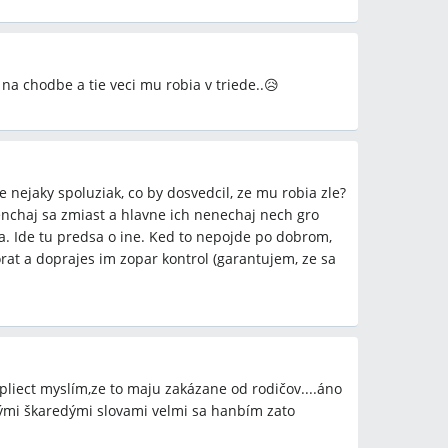
, lekárske správy z pohotovosti, žiadať zápisy v
áznamy z kamerového systému, ak pokrýva miesto
a chodbe a tie veci mu robia v triede..😥
n ako účinné riešenie, zároveň bola uvedená
venská škola môže byť vzdialená 30–40 km alebo že
.
 je nejaky spoluziak, co by dosvedcil, ze mu robia zle?
ty (karate, kravmaga) na zvýšenie sebavedomia a
enchaj sa zmiast a hlavne ich nenechaj nech gro
í varovali, že pre citlivé dieťa môžu byť
la. Ide tu predsa o ine. Ked to nepojde po dobrom,
ciu s psychológom.
rat a doprajes im zopar kontrol (garantujem, ze sa
ť na zápisoch po každom incidente.
pliect myslím,ze to maju zakázane od rodičov....áno
iť sa na Školskú inšpekciu, zriaďovateľa (VÚC/obec)
ými škaredými slovami velmi sa hanbím zato