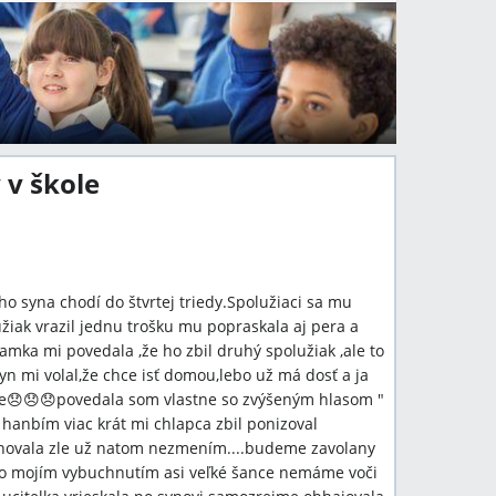
v škole
 syna chodí do štvrtej triedy.Spolužiaci sa mu
užiak vrazil jednu trošku mu popraskala aj pera a
a mi povedala ,že ho zbil druhý spolužiak ,ale to
yn mi volal,že chce isť domou,lebo už má dosť a ja
ne😞😞😞povedala som vlastne so zvýšeným hlasom "
 hanbím viac krát mi chlapca zbil ponizoval
hovala zle už natom nezmením....budeme zavolany
ýmto mojím vybuchnutím asi veľké šance nemáme voči