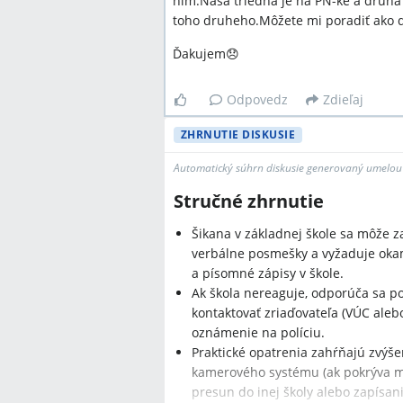
nim.Naša triedna je na PN-ke a druha
toho druheho.Môžete mi poradiť ako 
Ďakujem😞
Odpovedz
Zdieľaj
ZHRNUTIE DISKUSIE
Automatický súhrn diskusie generovaný umelou 
Stručné zhrnutie
Šikana v základnej škole sa môže z
verbálne posmešky a vyžaduje oka
a písomné zápisy v škole.
Ak škola nereaguje, odporúča sa po
kontaktovať zriaďovateľa (VÚC aleb
oznámenie na políciu.
Praktické opatrenia zahŕňajú zvýš
kamerového systému (ak pokrýva mie
presun do inej školy alebo zapísani