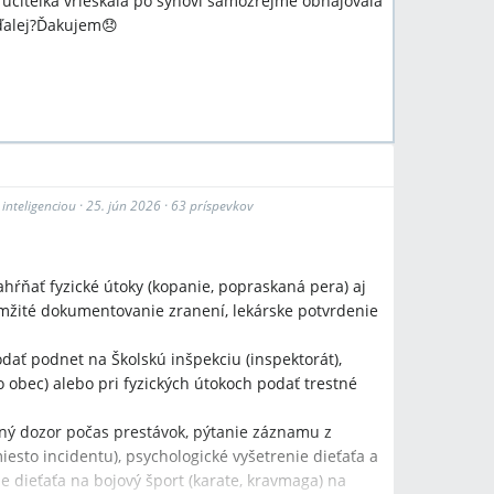
 ucitelka vrieskala po synovi samozrejme obhajovala
ďalej?Ďakujem😞
inteligenciou
·
25. jún 2026
·
63 príspevkov
ahŕňať fyzické útoky (kopanie, popraskaná pera) aj
mžité dokumentovanie zranení, lekárske potvrdenie
dať podnet na Školskú inšpekciu (inspektorát),
o obec) alebo pri fyzických útokoch podať trestné
ený dozor počas prestávok, pýtanie záznamu z
sto incidentu), psychologické vyšetrenie dieťaťa a
e dieťaťa na bojový šport (karate, kravmaga) na