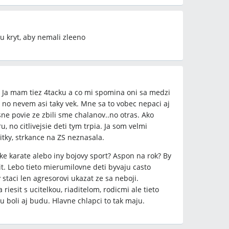
cu kryt, aby nemali zleeno
a. Ja mam tiez 4tacku a co mi spomina oni sa medzi
, no nevem asi taky vek. Mne sa to vobec nepaci aj
ne povie ze zbili sme chalanov..no otras. Ako
u, no citlivejsie deti tym trpia. Ja som velmi
itky, strkance na ZS neznasala.
ke karate alebo iny bojovy sport? Aspon na rok? By
it. Lebo tieto mierumilovne deti byvaju casto
staci len agresorovi ukazat ze sa neboji.
riesit s ucitelkou, riaditelom, rodicmi ale tieto
u boli aj budu. Hlavne chlapci to tak maju.