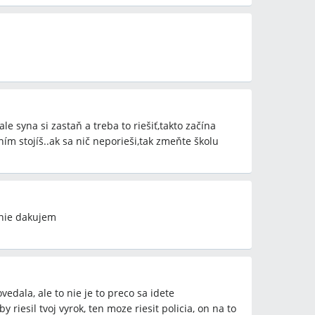
ôsledné sledovanie triedy sú bežné odporúčané
sú podľa niektorých riešením na sebavedomie a
vé dieťa ďaleko viac traumatizovať.
výrok za ospravedlniteľný prejav obrany dieťaťa, iní
le syna si zastaň a treba to riešiť,takto začína
enie problému formálne a neemotívne.
 ním stojíš..ak sa nič neporieši,tak zmeňte školu
 aj fyzicky, iní trvajú na tom, že riešenie má
nštitúcie, nie podnecovaním bitky.
enie dakujem
anie incidentov, keď nie sú priame svedkovia z
aby premiestnili agresora alebo presunuli dieťa, keď
 pretrváva roky napriek opakovaným podnetom?
vedala, ale to nie je to preco sa idete
by riesil tvoj vyrok, ten moze riesit policia, on na to