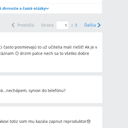
é zhrnutie a časté otázky
Predošlá
Strana
z
3
Ďalšia
často posmievajú to už učitelia mali riešiť! Ak je v
nom zápise v škole, robiť fotodokumentáciu
 záznam 🙂 drzim palce nech sa to všetko dobre
ie (pohotovosť) a v prípade nečinnosti školy podať
aďovateľa (VÚC/obec).
om incidente?
(napr. kopanie, popraskaná pera, modriny)
námenie na políciu a urobiť policajný zápis.
vá...nechápem, synovi do telefónu?
 šikanu „zametajú pod koberec“?
 sťažnosť na Školskú inšpekciu alebo zriaďovateľa
v triede a na zápisoch; v diskusii niektorí rodičia
ekciu ako ďalší krok.
kovi totiz som mu kazala zapnut reproduktor😞
školu?