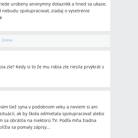
triede urobeny anonymny dotaznkk a hned sa ukaze,
ed nebudu spolupracovat, ziadaj o vysetrenie
y
e
olícia, sociálne služby (socialka), pohotovosť
Zobraz
etódy
nymný dotazník, kamerový systém, písomné zápisy,
 (pohotovosť), posudok psychologičky, zvýšený
a zle? Kedy si to že mu robia zle riesila prvýkrát s
 podnet na Školskú inšpekciu, podanie trestného
lne služby (socialka), redukčné centrum
, mám tiež syna v podobnom veku a neviem si ani
j situácií, ak by škola odmietala spolupracovať alebo
om sa obrátila na niektorú TV. Podľa mňa žiadna
lížia sa pomaly zápisy...