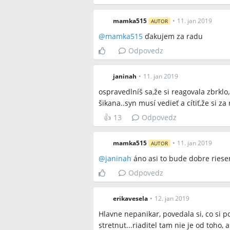
Zvýšený dozor počas prestávok a d
opatrenia.
mamka515
•
11. jan 2019
AUTOR
@
mamka515
ďakujem za radu
Sporné názory
Odpovedz
Bojové športy (karate, kravmaga) 
sebaobranu, podľa iných môžu citli
janinah
•
11. jan 2019
Niektorí považujú matkin agresívny 
ospravedlníš sa,že si reagovala zbrklo,a
odporúčajú ospravedlnenie a rieš
šikana..syn musí vedieť a cítiť,že si za
Niektorí radia naučiť dieťa brániť sa
prebiehať cez školu, psychológa a i
👍
13
Odpovedz
mamka515
•
11. jan 2019
AUTOR
Otvorené otázky
@
janinah
áno asi to bude dobre ries
Ako zabezpečiť objektívne vyšetrov
Odpovedz
triedy?
Ako donútiť školu alebo riaditeľa, 
riaditeľ odmieta konať?
erikavesela
•
12. jan 2019
Ako efektívne riešiť šikanu, ktorá
Hlavne nepanikar, povedala si, co si po
stretnut...riaditel tam nie je od toho, a