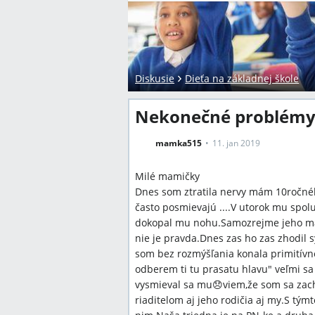
Diskusie
Dieťa na základnej škole
Nekonečné problémy 
mamka515
11. jan 2019
Milé mamičky
Dnes som ztratila nervy mám 10ročného
často posmievajú ....V utorok mu spol
dokopal mu nohu.Samozrejme jeho mamk
nie je pravda.Dnes zas ho zas zhodil s
som bez rozmýšľania konala primitív
odberem ti tu prasatu hlavu" veľmi sa
vysmieval sa mu😞viem,že som sa zac
riaditelom aj jeho rodičia aj my.S t