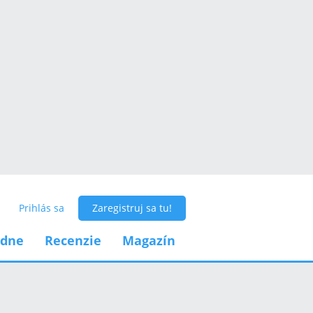
Prihlás sa
Zaregistruj sa tu!
adne
Recenzie
Magazín