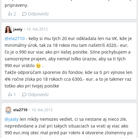
pripraveny.
👍
2
Odpovedz
jaaty
•
16. feb 2012
@
ela2710
- keby si mu tých 20 eur odkladala len na VK, kde je
minimálny úrok, tak za 18 rokov mu tam našetríš 4320,- eur,
čo je o 990 eur viac ako pri Vašej poistke. Silne pochybujem a
samozrejme prajem, aby nemal toľko úrazov, aby sa ti tých
990 eur vrátilo
.
Takže odporúčam sporenie do fondov, kde sa ti pri výnose len
4% ročne získa po 18 rokoch cca 6300,- eur. a to je takmer raz
toško ako pri tvojej poistke
👍
1
Odpovedz
ela2710
•
16. feb 2012
@
jaaty
len nikdy nemozes vediet, ci sa nestane aj nieco zle,
nepredvidane a zial pri takych situaciach sa vrati aj viac ako
990 eur,moj otec mal pred par rokmi 4 otvorene zlomeniny po