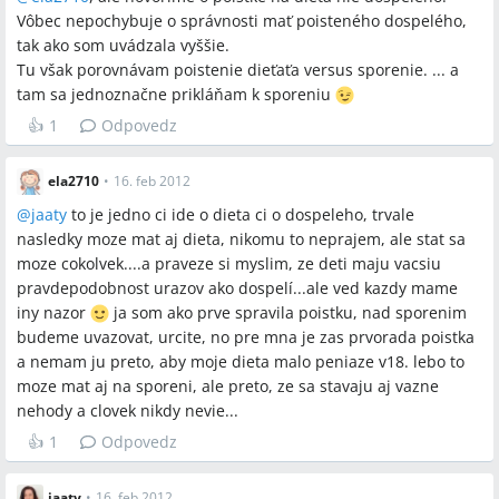
Vôbec nepochybuje o správnosti mať poisteného dospelého,
tak ako som uvádzala vyššie.
Tu však porovnávam poistenie dieťaťa versus sporenie. ... a
tam sa jednoznačne prikláňam k sporeniu
👍
1
Odpovedz
ela2710
•
16. feb 2012
@
jaaty
to je jedno ci ide o dieta ci o dospeleho, trvale
nasledky moze mat aj dieta, nikomu to neprajem, ale stat sa
moze cokolvek....a praveze si myslim, ze deti maju vacsiu
pravdepodobnost urazov ako dospelí...ale ved kazdy mame
iny nazor
ja som ako prve spravila poistku, nad sporenim
budeme uvazovat, urcite, no pre mna je zas prvorada poistka
a nemam ju preto, aby moje dieta malo peniaze v18. lebo to
moze mat aj na sporeni, ale preto, ze sa stavaju aj vazne
nehody a clovek nikdy nevie...
👍
1
Odpovedz
jaaty
•
16. feb 2012