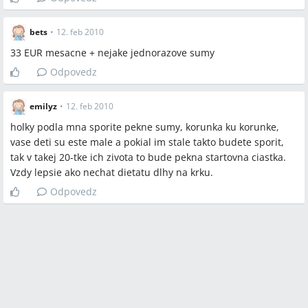
bets
•
12. feb 2010
33 EUR mesacne + nejake jednorazove sumy
Odpovedz
emilyz
•
12. feb 2010
holky podla mna sporite pekne sumy, korunka ku korunke,
vase deti su este male a pokial im stale takto budete sporit,
tak v takej 20-tke ich zivota to bude pekna startovna ciastka.
Vzdy lepsie ako nechat dietatu dlhy na krku.
Odpovedz