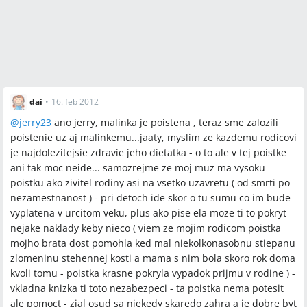
dai
•
16. feb 2012
@
jerry23
ano jerry, malinka je poistena , teraz sme zalozili
poistenie uz aj malinkemu...jaaty, myslim ze kazdemu rodicovi
je najdolezitejsie zdravie jeho dietatka - o to ale v tej poistke
ani tak moc neide... samozrejme ze moj muz ma vysoku
poistku ako zivitel rodiny asi na vsetko uzavretu ( od smrti po
nezamestnanost ) - pri detoch ide skor o tu sumu co im bude
vyplatena v urcitom veku, plus ako pise ela moze ti to pokryt
nejake naklady keby nieco ( viem ze mojim rodicom poistka
mojho brata dost pomohla ked mal niekolkonasobnu stiepanu
zlomeninu stehennej kosti a mama s nim bola skoro rok doma
kvoli tomu - poistka krasne pokryla vypadok prijmu v rodine ) -
vkladna knizka ti toto nezabezpeci - ta poistka nema potesit
ale pomoct - zial osud sa niekedy skaredo zahra a je dobre byt