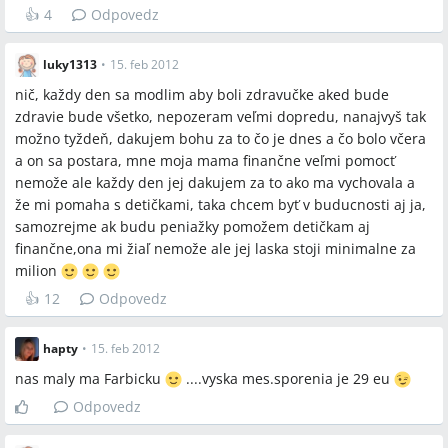
👍
4
Odpovedz
luky1313
•
15. feb 2012
nič, každy den sa modlim aby boli zdravučke aked bude
zdravie bude všetko, nepozeram veľmi dopredu, nanajvyš tak
možno tyždeň, dakujem bohu za to čo je dnes a čo bolo včera
a on sa postara, mne moja mama finančne veľmi pomocť
nemože ale každy den jej dakujem za to ako ma vychovala a
že mi pomaha s detičkami, taka chcem byť v buducnosti aj ja,
samozrejme ak budu peniažky pomožem detičkam aj
finančne,ona mi žiaľ nemože ale jej laska stoji minimalne za
milion
👍
12
Odpovedz
hapty
•
15. feb 2012
nas maly ma Farbicku
....vyska mes.sporenia je 29 eu
Odpovedz