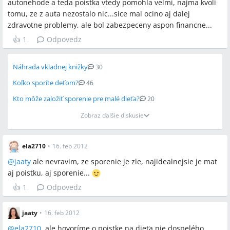
autonehode a teda poistka vtedy pomohla velmi, najma kvoli
tomu, ze z auta nezostalo nic...sice mal ocino aj dalej
zdravotne problemy, ale bol zabezpeceny aspon financne...
👍
1
Odpovedz
Náhrada vkladnej knižky
30
Koľko sporíte deťom?
46
Kto môže založiť sporenie pre malé dieťa?
20
Zobraz ďalšie diskusie
ela2710
•
16. feb 2012
@
jaaty
ale nevravim, ze sporenie je zle, najidealnejsie je mat
aj poistku, aj sporenie...
👍
1
Odpovedz
jaaty
•
16. feb 2012
@
ela2710
, ale hovoríme o poistke na dieťa nie dospelého.