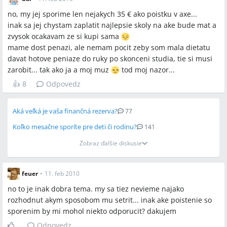
no, my jej sporime len nejakych 35 € ako poistku v axe...
inak sa jej chystam zaplatit najlepsie skoly na ake bude mat a
zvysok ocakavam ze si kupi sama
mame dost penazi, ale nemam pocit zeby som mala dietatu
davat hotove peniaze do ruky po skonceni studia, tie si musi
zarobit... tak ako ja a moj muz
tod moj nazor...
👍
8
Odpovedz
Aká veľká je vaša finančná rezerva?
77
Koľko mesačne sporíte pre deti či rodinu?
141
Zobraz ďalšie diskusie
feuer
•
11. feb 2010
no to je inak dobra tema. my sa tiez nevieme najako
rozhodnut akym sposobom mu setrit... inak ake poistenie so
sporenim by mi mohol niekto odporucit? dakujem
Odpovedz