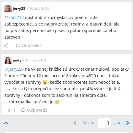
jerry23
•
16. feb 2012
@
ela2710
dost dobre rozmyslas...v prvom rade
zabezpecenie...sice najprv zivitel rodiny, a potom deti, ale
najprv zabezpecenie ako pises a potom sporenie...alebo
zaroven
Odpovedz
jaaty
•
16. feb 2012
@
jerry23
- na vkladnej knižke sú úroky takmer nulové, poplatky
žiadne: 20eur x 12 mesiacov x18 rokov je 4320 eur. - takže
výpočet je správny
, keďže zhodnotenie som nepočítala.
... a čo sa týka prepočtu cez sporenie, pri 4% výnose je tiež
správny - dokonca som to zaokrúhlila smerom dole.
... táto matika správna je
👍
1
Odpovedz
Strana
z
4