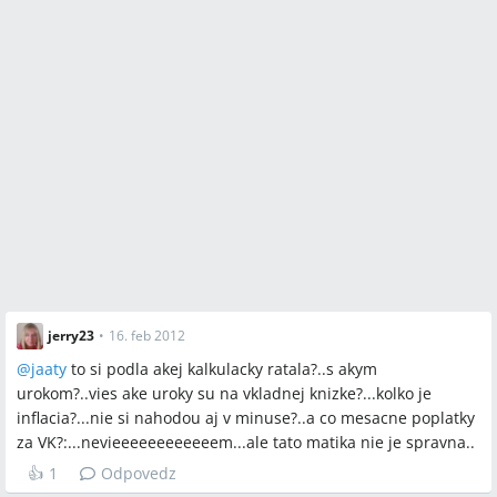
jerry23
•
16. feb 2012
@
jaaty
to si podla akej kalkulacky ratala?..s akym
urokom?..vies ake uroky su na vkladnej knizke?...kolko je
inflacia?...nie si nahodou aj v minuse?..a co mesacne poplatky
za VK?:...nevieeeeeeeeeeeem...ale tato matika nie je spravna..
👍
1
Odpovedz