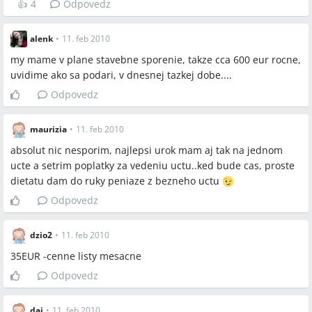
👍
4
Odpovedz
alenk
•
11. feb 2010
Spomenuté značky a firmy
my mame v plane stavebne sporenie, takze cca 600 eur rocne,
dexii, AXA, Kooperativa, Dukátik Kooperativa, Zuno, VUB, PSS,
uvidime ako sa podari, v dnesnej tazkej dobe....
Aegon, Allianz
Odpovedz
Spomenuté produkty a metódy
maurizia
•
11. feb 2010
absolut nic nesporim, najlepsi urok mam aj tak na jednom
stavebné sporenie, vkladná knižka, termínovaný vklad, sporiaci
ucte a setrim poplatky za vedeniu uctu..ked bude cas, proste
účet (Zuno), poistenie so sporením, kapitálové poistky,
dietatu dam do ruky peniaze z bezneho uctu
životno‑investičné poistenia, Farbička, Juventus (v Aegone), AXA
Odpovedz
účet, Dukátik, investičné fondy, štátna prémia (10 % uvedená v
diskusii), poistenie zodpovednosti za škodu, poistenie v
prípade pracovnej neschopnosti
dzio2
•
11. feb 2010
35EUR -cenne listy mesacne
Miesta a osoby
Odpovedz
Slovensko
dai
•
11. feb 2010