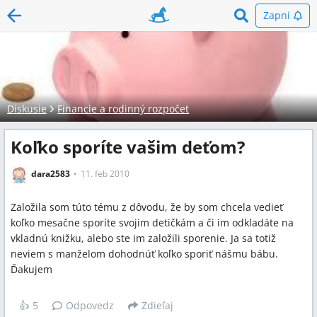
Zapni
Diskusie
Financie a rodinný rozpočet
Koľko sporíte vašim deťom?
dara2583
11. feb 2010
Založila som túto tému z dôvodu, že by som chcela vedieť
koľko mesačne sporíte svojim detičkám a či im odkladáte na
vkladnú knižku, alebo ste im založili sporenie. Ja sa totiž
neviem s manželom dohodnúť koľko sporiť nášmu bábu.
Ďakujem
👍
5
Odpovedz
Zdieľaj