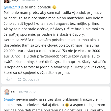
@
ela2710
je to uhoľ pohľadu
Poistenie mám preto, aby som nahradila výpadok príjmu, v
prípade, že sa niečo stane mne alebo manželovi. Aby bolo z
čoho splatiť hypotéku, a napr. fungovať bez môjho príjmu.
Ak by sa niečo stalo dcérke, náklady určite budú, ale môžem
čerpať jej sporenie, prípadne iné vlastné úspory.
Deťom sa zväčša neuzatvára poistka s takou sumou ako u
dospelého (tam sa zvykne človek poisťovať napr. na sumu
20.000,- eur a viac) u dieťaťa to zväčša nie je viac ako 3000
eur. A hoci je u deti pravdepodobnosť úrazov vyššia, sú to
zväčša zlomeminy, ktoré dieťa vyradia napr. zo školy, zatiaľ čo
u dopelého sa zväčša jedná o závažnejšie úrazy (viď váš otec),
ktoré sú už spojené s výpadkom príjmu.
👍
1
Odpovedz
dai
•
16. feb 2012
@
jaaty
neviem jaaty, ja sa tiez skor priklanam k nazoru eli -
stat sa moze cokolvek, zial aj dietatu
a aspon teda ja mam
pocit ze obe deti mame poistenu na o dost vyssiu sumu ako