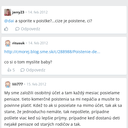
jerry23
•
14. feb 2012
@
dai
a sporite v poistke?...cize je poistene, ci?
Odpovedz
ritusuk
•
14. feb 2012
http://cmorej.blog.sme.sk/c/288988/Poistenie-de...
co si o tom myslite baby?
👍
5
Odpovedz
lili777
•
15. feb 2012
My sme založili osobitný účet a tam každý mesiac posielame
peniaze. tieto komerčné poistenia sa mi nepáčia a musíte to
povinne platiť. Kdež to ak si posielate na mimo účet, tak ak sa
stane, že jednoducho nemáte, tak nepošlete, prípadne
pošlete viac keď sú lepšie príjmy, prípadne keď dostanú deti
nejaké peniaze od starých rodičov a tak.