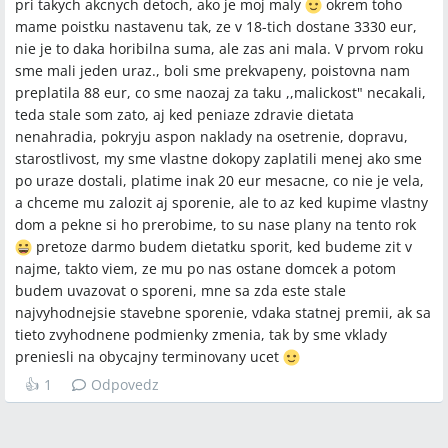
pri takych akcnych detoch, ako je moj maly
okrem toho
mame poistku nastavenu tak, ze v 18-tich dostane 3330 eur,
nie je to daka horibilna suma, ale zas ani mala. V prvom roku
sme mali jeden uraz., boli sme prekvapeny, poistovna nam
preplatila 88 eur, co sme naozaj za taku ,,malickost" necakali,
teda stale som zato, aj ked peniaze zdravie dietata
nenahradia, pokryju aspon naklady na osetrenie, dopravu,
starostlivost, my sme vlastne dokopy zaplatili menej ako sme
po uraze dostali, platime inak 20 eur mesacne, co nie je vela,
a chceme mu zalozit aj sporenie, ale to az ked kupime vlastny
dom a pekne si ho prerobime, to su nase plany na tento rok
pretoze darmo budem dietatku sporit, ked budeme zit v
najme, takto viem, ze mu po nas ostane domcek a potom
budem uvazovat o sporeni, mne sa zda este stale
najvyhodnejsie stavebne sporenie, vdaka statnej premii, ak sa
tieto zvyhodnene podmienky zmenia, tak by sme vklady
preniesli na obycajny terminovany ucet
👍
1
Odpovedz