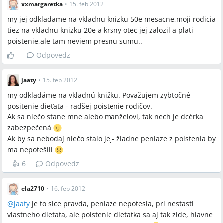
xxmargaretka
•
15. feb 2012
my jej odkladame na vkladnu knizku 50e mesacne,moji rodicia
tiez na vkladnu knizku 20e a krsny otec jej zalozil a plati
poistenie,ale tam neviem presnu sumu..
Odpovedz
jaaty
•
15. feb 2012
my odkladáme na vkladnú knižku. Považujem zybtočné
positenie dieťaťa - radšej poistenie rodičov.
Ak sa niečo stane mne alebo manželovi, tak nech je dcérka
zabezpečená
Ak by sa nebodaj niečo stalo jej- žiadne peniaze z poistenia by
ma nepotešili
👍
6
Odpovedz
ela2710
•
16. feb 2012
@
jaaty
je to sice pravda, peniaze nepotesia, pri nestasti
vlastneho dietata, ale poistenie dietatka sa aj tak zide, hlavne