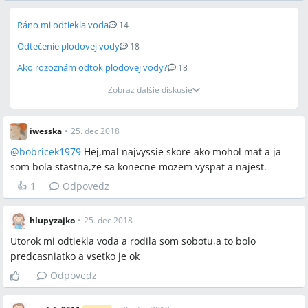
Ráno mi odtiekla voda
14
Odtečenie plodovej vody
18
Ako rozoznám odtok plodovej vody?
18
Zobraz ďalšie diskusie
iwesska
•
25. dec 2018
@
bobricek1979
Hej,mal najvyssie skore ako mohol mat a ja
som bola stastna,ze sa konecne mozem vyspat a najest.
👍
1
Odpovedz
hlupyzajko
•
25. dec 2018
Utorok mi odtiekla voda a rodila som sobotu,a to bolo
predcasniatko a vsetko je ok
Odpovedz