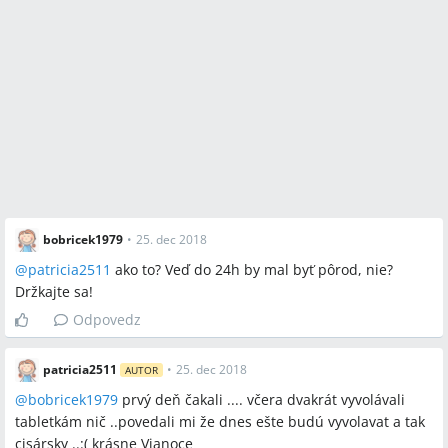
bobricek1979
•
25. dec 2018
@
patricia2511
ako to? Veď do 24h by mal byť pôrod, nie?
Držkajte sa!
Odpovedz
patricia2511
•
25. dec 2018
AUTOR
@
bobricek1979
prvý deň čakali .... včera dvakrát vyvolávali
tabletkám nič ..povedali mi že dnes ešte budú vyvolavat a tak
cisársky ..:( krásne Vianoce