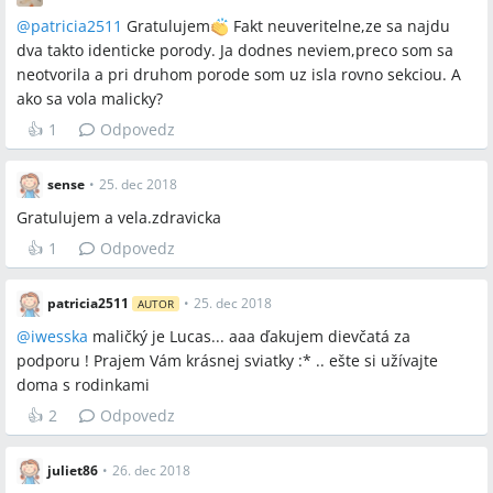
@
patricia2511
Gratulujem
Fakt neuveritelne,ze sa najdu
dva takto identicke porody. Ja dodnes neviem,preco som sa
neotvorila a pri druhom porode som uz isla rovno sekciou. A
ako sa vola malicky?
👍
1
Odpovedz
sense
•
25. dec 2018
Gratulujem a vela.zdravicka
👍
1
Odpovedz
patricia2511
•
25. dec 2018
AUTOR
@
iwesska
maličký je Lucas... aaa ďakujem dievčatá za
podporu ! Prajem Vám krásnej sviatky :* .. ešte si užívajte
doma s rodinkami
👍
2
Odpovedz
juliet86
•
26. dec 2018