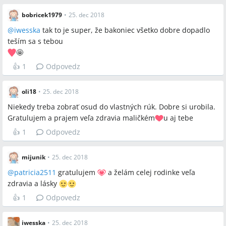
bobricek1979
•
25. dec 2018
@
iwesska
tak to je super, že bakoniec všetko dobre dopadlo
teším sa s tebou
️🤩
👍
1
Odpovedz
oli18
•
25. dec 2018
Niekedy treba zobrať osud do vlastných rúk. Dobre si urobila.
Gratulujem a prajem veľa zdravia maličkém
u aj tebe
👍
1
Odpovedz
mijunik
•
25. dec 2018
@
patricia2511
gratulujem
a želám celej rodinke veľa
zdravia a lásky
👍
1
Odpovedz
iwesska
•
25. dec 2018