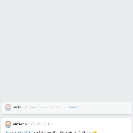
oli18
•
Autor odpoveď zmazal
•
Zobraz
aliziana
•
25. dec 2018
@
patricia2511
určite vedia, čo robia. Drž sa