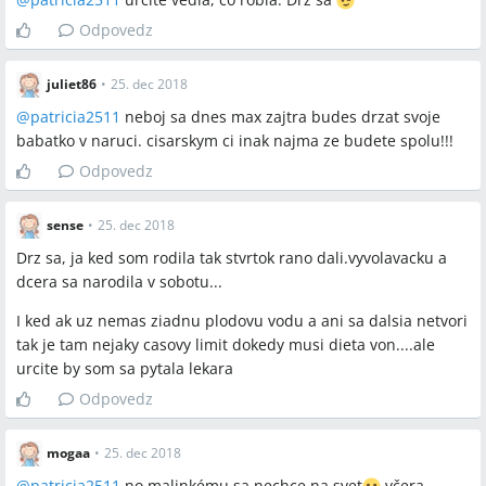
Odpovedz
juliet86
•
25. dec 2018
@
patricia2511
neboj sa dnes max zajtra budes drzat svoje
babatko v naruci. cisarskym ci inak najma ze budete spolu!!!
Odpovedz
sense
•
25. dec 2018
Drz sa, ja ked som rodila tak stvrtok rano dali.vyvolavacku a
dcera sa narodila v sobotu...
I ked ak uz nemas ziadnu plodovu vodu a ani sa dalsia netvori
tak je tam nejaky casovy limit dokedy musi dieta von....ale
urcite by som sa pytala lekara
Odpovedz
mogaa
•
25. dec 2018
@
patricia2511
no malinkému sa nechce na svet
včera