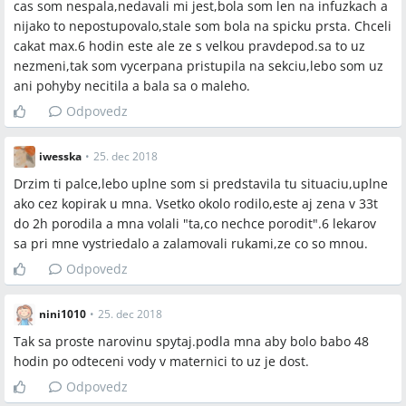
cas som nespala,nedavali mi jest,bola som len na infuzkach a
nijako to nepostupovalo,stale som bola na spicku prsta. Chceli
cakat max.6 hodin este ale ze s velkou pravdepod.sa to uz
nezmeni,tak som vycerpana pristupila na sekciu,lebo som uz
ani pohyby necitila a bala sa o maleho.
Odpovedz
iwesska
•
25. dec 2018
Drzim ti palce,lebo uplne som si predstavila tu situaciu,uplne
ako cez kopirak u mna. Vsetko okolo rodilo,este aj zena v 33t
do 2h porodila a mna volali "ta,co nechce porodit".6 lekarov
sa pri mne vystriedalo a zalamovali rukami,ze co so mnou.
Odpovedz
nini1010
•
25. dec 2018
Tak sa proste narovinu spytaj.podla mna aby bolo babo 48
hodin po odteceni vody v maternici to uz je dost.
Odpovedz