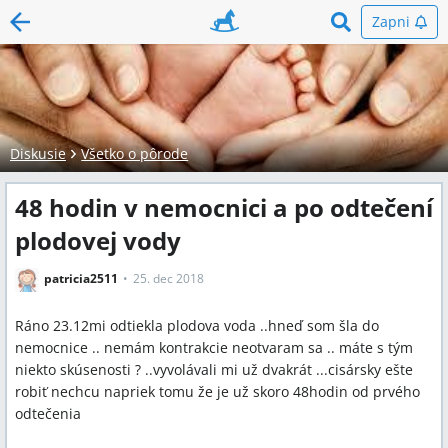
Zapni
Diskusie
Všetko o pôrode
48 hodin v nemocnici a po odtečení
plodovej vody
patricia2511
25. dec 2018
Ráno 23.12mi odtiekla plodova voda ..hneď som šla do
nemocnice .. nemám kontrakcie neotvaram sa .. máte s tým
niekto skúsenosti ? ..vyvolávali mi už dvakrát ...cisársky ešte
robiť nechcu napriek tomu že je už skoro 48hodin od prvého
odtečenia