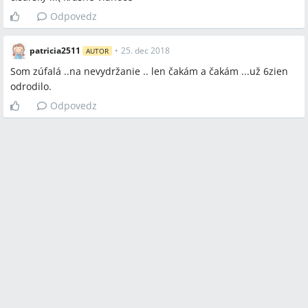
Odpovedz
patricia2511
•
25. dec 2018
AUTOR
Som zúfalá ..na nevydržanie .. len čakám a čakám ...už 6zien
odrodilo.
Odpovedz