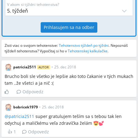
V akom si týždni tehotenstva?
Prihlasujem sa na odber
Zisti viac o svojom tehotenstve:
Tehotenstvo týždeň po týždni
.
Nepoznáš
týždeň tehotenstva? Vypočítaj si ho v
Tehotenskej kalkulačke
.
patricia2511
•
25. dec 2018
AUTOR
Brucho boli sle všetko je lepšie ako toto čakanie v tých mukach
tam ..že všetci a ja nič :(
Odpovedz
bobricek1979
•
25. dec 2018
@
patricia2511
super gratulujem teším sa s tebou tak len
odychuj a maličkému veľa zdravíčka želám
👍
1
Odpovedz