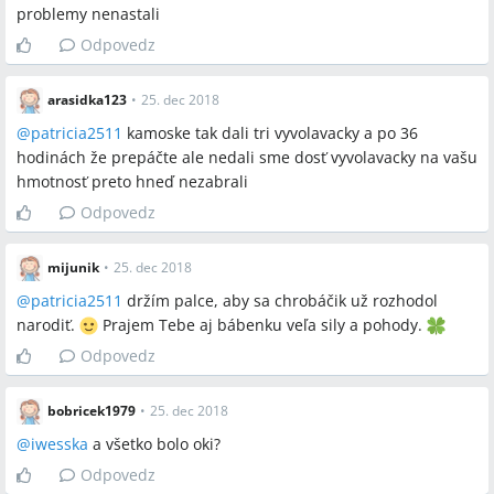
problemy nenastali
Odpovedz
arasidka123
•
25. dec 2018
@
patricia2511
kamoske tak dali tri vyvolavacky a po 36
hodinách že prepáčte ale nedali sme dosť vyvolavacky na vašu
hmotnosť preto hneď nezabrali
Odpovedz
mijunik
•
25. dec 2018
@
patricia2511
držím palce, aby sa chrobáčik už rozhodol
narodiť.
Prajem Tebe aj bábenku veľa sily a pohody.
Odpovedz
bobricek1979
•
25. dec 2018
@
iwesska
a všetko bolo oki?
Odpovedz