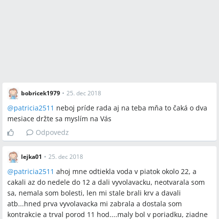
bobricek1979
•
25. dec 2018
@
patricia2511
neboj príde rada aj na teba mňa to čaká o dva
mesiace držte sa myslím na Vás
Odpovedz
lejka01
•
25. dec 2018
@
patricia2511
ahoj mne odtiekla voda v piatok okolo 22, a
cakali az do nedele do 12 a dali vyvolavacku, neotvarala som
sa, nemala som bolesti, len mi stale brali krv a davali
atb...hned prva vyvolavacka mi zabrala a dostala som
kontrakcie a trval porod 11 hod....maly bol v poriadku, ziadne