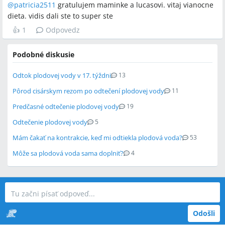
@
patricia2511
gratulujem maminke a lucasovi. vitaj vianocne
dieta. vidis dali ste to super ste
👍
1
Odpovedz
Podobné diskusie
Odtok plodovej vody v 17. týždni
13
Pôrod cisárskym rezom po odtečení plodovej vody
11
Predčasné odtečenie plodovej vody
19
Odtečenie plodovej vody
5
Mám čakať na kontrakcie, keď mi odtiekla plodová voda?
53
Môže sa plodová voda sama doplniť?
4
Odošli