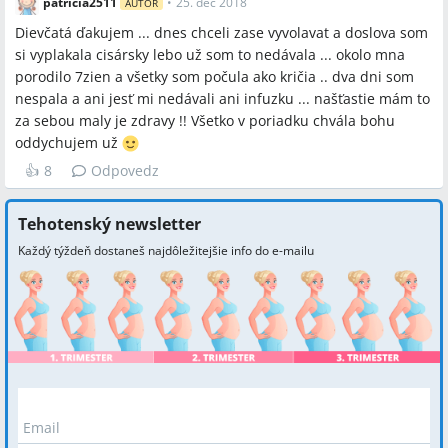
patricia2511
•
25. dec 2018
AUTOR
Dievčatá ďakujem ... dnes chceli zase vyvolavat a doslova som
si vyplakala cisársky lebo už som to nedávala ... okolo mna
porodilo 7zien a všetky som počula ako kričia .. dva dni som
nespala a ani jesť mi nedávali ani infuzku ... našťastie mám to
za sebou maly je zdravy !! Všetko v poriadku chvála bohu
oddychujem už
👍
8
Odpovedz
Tehotenský newsletter
Každý týždeň dostaneš najdôležitejšie info do e-mailu
Email